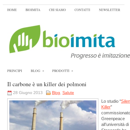
HOME
BIOIMITA
CHI SIAMO
CONTATTI
NEWSLETTER
»
»
PRINCIPI
BLOG
PRODOTTI
Il carbone è un killer dei polmoni
28 Giugno 2013
Blog
,
Salute
Lo studio “
Silen
Killer
”
commissionato
Greenpeace
all’università di