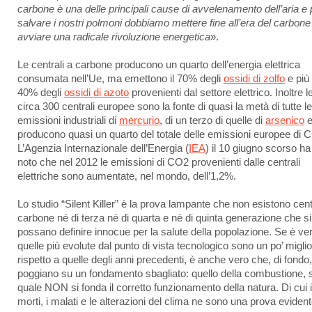
carbone è una delle principali cause di avvelenamento dell’aria e 
salvare i nostri polmoni dobbiamo mettere fine all’era del carbone
avviare una radicale rivoluzione energetica
».
Le centrali a carbone producono un quarto dell’energia elettrica
consumata nell’Ue, ma emettono il 70% degli
ossidi di zolfo
e più 
40% degli
ossidi di azoto
provenienti dal settore elettrico. Inoltre l
circa 300 centrali europee sono la fonte di quasi la metà di tutte le
emissioni industriali di
mercurio
, di un terzo di quelle di
arsenico
producono quasi un quarto del totale delle emissioni europee di 
L’Agenzia Internazionale dell’Energia (
IEA
) il 10 giugno scorso ha
noto che nel 2012 le emissioni di CO2 provenienti dalle centrali
elettriche sono aumentate, nel mondo, dell’1,2%.
Lo studio “Silent Killer” è la prova lampante che non esistono cent
carbone né di terza né di quarta e né di quinta generazione che si
possano definire innocue per la salute della popolazione. Se è ve
quelle più evolute dal punto di vista tecnologico sono un po’ miglio
rispetto a quelle degli anni precedenti, è anche vero che, di fondo,
poggiano su un fondamento sbagliato: quello della combustione, s
quale NON si fonda il corretto funzionamento della natura. Di cui i
morti, i malati e le alterazioni del clima ne sono una prova evident