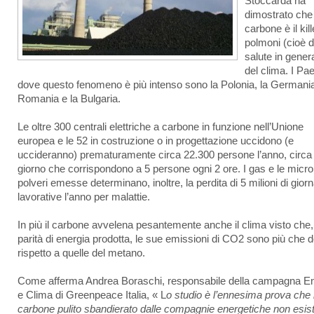
Stoccarda ha
dimostrato che 
carbone è il kill
polmoni (cioè d
salute in gener
del clima. I Pae
dove questo fenomeno è più intenso sono la Polonia, la Germania
Romania e la Bulgaria.
Le oltre 300 centrali elettriche a carbone in funzione nell’Unione
europea e le 52 in costruzione o in progettazione uccidono (e
uccideranno) prematuramente circa 22.300 persone l’anno, circa 
giorno che corrispondono a 5 persone ogni 2 ore. I gas e le micro
polveri emesse determinano, inoltre, la perdita di 5 milioni di gior
lavorative l’anno per malattie.
In più il carbone avvelena pesantemente anche il clima visto che,
parità di energia prodotta, le sue emissioni di CO2 sono più che 
rispetto a quelle del metano.
Come afferma Andrea Boraschi, responsabile della campagna En
e Clima di Greenpeace Italia, « L
o studio è l’ennesima prova che i
carbone pulito sbandierato dalle compagnie energetiche non esiste