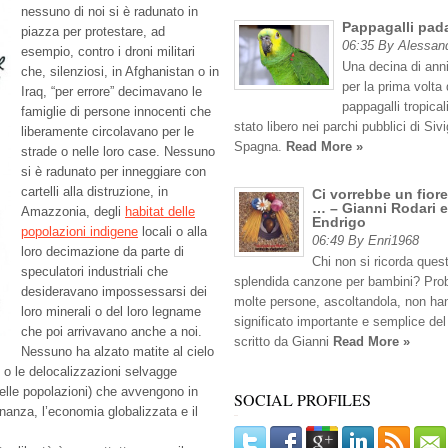
nessuno di noi si è radunato in
Pappagalli pad
piazza per protestare, ad
06:35 By Alessan
esempio, contro i droni militari
Una decina di anni
che, silenziosi, in Afghanistan o in
per la prima volta 
Iraq, “per errore” decimavano le
pappagalli tropicali
famiglie di persone innocenti che
stato libero nei parchi pubblici di Sivig
liberamente circolavano per le
Spagna.
Read More »
strade o nelle loro case. Nessuno
si è radunato per inneggiare con
cartelli alla distruzione, in
Ci vorrebbe un fiore
… – Gianni Rodari e
Amazzonia, degli
habitat delle
Endrigo
popolazioni indigene
locali o alla
06:49 By Enri1968
loro decimazione da parte di
Chi non si ricorda ques
speculatori industriali che
splendida canzone per bambini? Pro
desideravano impossessarsi dei
molte persone, ascoltandola, non han
loro minerali o del loro legname
significato importante e semplice del
che poi arrivavano anche a noi.
scritto da Gianni
Read More »
Nessuno ha alzato matite al cielo
 o le delocalizzazioni selvagge
 delle popolazioni) che avvengono in
SOCIAL PROFILES
inanza, l’economia globalizzata e il