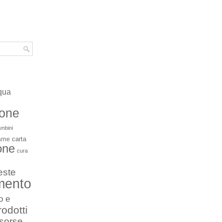
qua
ione
mbini
carta
arne
one
cura
este
mento
o e
rodotti
isorse