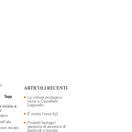
ARTICOLI RECENTI
Tags
La cintura ecologica
inizia a Castellaro
Lagusello
 inizia a
o
È morta l’orsa Kj2
Adami
ell’afa
Prodotti biologici:
garanzia di assenza di
sono recato
pesticidi o trovata