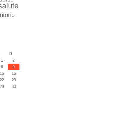
salute
ritorio
S
D
1
2
8
9
15
16
22
23
29
30