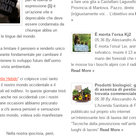
a fare una gita a Castellaro Lagusello
espressione
(1)
è
Provincia di Mantova. Pazzo, direte
un’azione vile e
(in)giustamente voi… L’obiettivo era
deprecabile che deve
»
essere condannata da
chiunque abbia un
È morta l’orsa Kj2
te le lingue del mondo.
05:36 By Alessandro 
È morta l’orsa! Lei, an
a limitare il pensiero e renderlo unico
selvatico, muore il 13 
burante fondamentale per cambiare il
mano dei forestali che
tenere lo sviluppo futuro dell’uomo
le mosse tra i boschi alpini con il rad
i vista ambientale.
Read More »
rlie Hebdo
” ci colpisce così tanto
il nostro mondo occidentale e il
Prodotti biologici: 
di assenza di pestic
i ed indifesi. In queste giornate tristi
trovata commercial
anche noi occidentali con i nostri
05:38 By Alessandro 
varie occasioni abbiamo procurato
L’Azienda Sanitaria di 
 a chi aveva pensieri e sensazioni
pubblicato sul proprio sito internet
uesto mondo, voleva solo manifestare
un’interessante tesi di laurea del cor
“Tecniche della prevenzione nell’amb
luoghi di lavoro”
Read More »
Nella nostra ipocrisia, però,