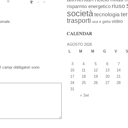
riuso
risparmio energetico
società
ter
tecnologia
trasporti
video
iornale.
usa e getta
CALENDAR
AGOSTO 2026
L
M
M
G
V
3
4
5
6
7
I campi obbligatori sono
10
11
12
13
14
17
18
19
20
21
24
25
26
27
28
31
« Set