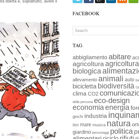
 libertà è, soprattutto, avere il
FACEBOOK
TAG
abitare
abbigliamento
ac
agricoltura
agricoltura
alimentaz
biologica
animali
auto
allevamento
ba
biodiversità
bicicletta
c
comunicazi
clima
CO2
eco-design
della persona
economia
energia
for
inquina
industria
giochi
natura
ort
mare
musica
libri
politica
p
giardino
personaggi
rifiuti
alimentari
riciclo
r