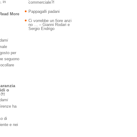
, in
commerciale?!
Pappagalli padani
Read More
Ci vorrebbe un fiore anzi
no … – Gianni Rodari e
Sergio Endrigo
Adami
imale
agosto per
 ne seguono
iocollare
garanzia
idi o
e?!
Adami
Firenze ha
so di
iente e nei