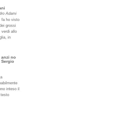
ani
dro Adami
 fa ho visto
dei grossi
 verdi allo
lia, in
 anzi no
 Sergio
ta
babilmente
no inteso il
 testo