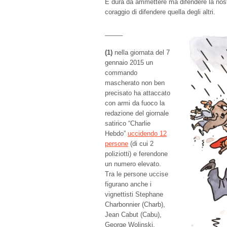
È dura da ammettere ma difendere la nostra
coraggio di difendere quella degli altri.
_____
(1)
nella giornata del 7
gennaio 2015 un
commando
mascherato non ben
precisato ha attaccato
con armi da fuoco la
redazione del giornale
satirico “Charlie
Hebdo”
uccidendo 12
persone
(di cui 2
poliziotti) e ferendone
un numero elevato.
Tra le persone uccise
figurano anche i
vignettisti Stephane
Charbonnier (Charb),
Jean Cabut (Cabu),
George Wolinski,