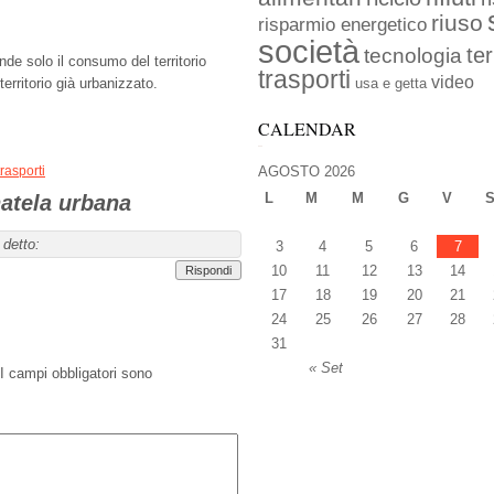
riuso
risparmio energetico
società
ter
tecnologia
nde solo il consumo del territorio
trasporti
video
territorio già urbanizzato.
usa e getta
CALENDAR
trasporti
AGOSTO 2026
L
M
M
G
V
atela urbana
 detto:
3
4
5
6
7
10
11
12
13
14
Rispondi
17
18
19
20
21
24
25
26
27
28
31
« Set
I campi obbligatori sono