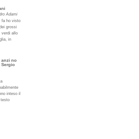
ani
dro Adami
 fa ho visto
dei grossi
 verdi allo
lia, in
 anzi no
 Sergio
ta
babilmente
no inteso il
 testo