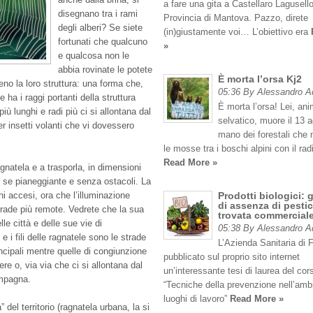
a fare una gita a Castellaro Lagusello
disegnano tra i rami
Provincia di Mantova. Pazzo, direte
degli alberi? Se siete
(in)giustamente voi… L’obiettivo era
fortunati che qualcuno
»
e qualcosa non le
abbia rovinate le potete
È morta l’orsa Kj2
eno la loro struttura: una forma che,
05:36 By Alessandro 
 ha i raggi portanti della struttura
È morta l’orsa! Lei, an
iù lunghi e radi più ci si allontana dal
selvatico, muore il 13 
per insetti volanti che vi dovessero
mano dei forestali che
le mosse tra i boschi alpini con il rad
Read More »
agnatela e a trasporla, in dimensioni
io se pianeggiante e senza ostacoli. La
ni accesi, ora che l’illuminazione
Prodotti biologici: 
di assenza di pestic
trade più remote. Vedrete che la sua
trovata commercial
le città e delle sue vie di
05:38 By Alessandro 
e i fili delle ragnatele sono le strade
L’Azienda Sanitaria di 
incipali mentre quelle di congiunzione
pubblicato sul proprio sito internet
ere o, via via che ci si allontana dal
un’interessante tesi di laurea del cor
ampagna.
“Tecniche della prevenzione nell’amb
luoghi di lavoro”
Read More »
del territorio (ragnatela urbana, la si