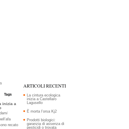
ARTICOLI RECENTI
Tags
La cintura ecologica
inizia a Castellaro
Lagusello
 inizia a
o
È morta l’orsa Kj2
Adami
ell’afa
Prodotti biologici:
garanzia di assenza di
sono recato
pesticidi o trovata