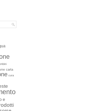
qua
ione
mbini
carta
arne
one
cura
este
mento
o e
rodotti
isorse