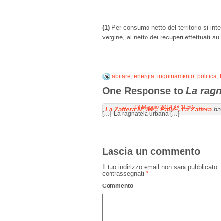
_____
(1)
Per consumo netto del territorio si inte
vergine, al netto dei recuperi effettuati su 
abitare
,
energia
,
inquinamento
,
politica
,
One Response to
La ragn
13 Maggio 2014 @ 11:50
La Zattera N° 84 – Palle - La Zattera
ha
[…] La ragnatela urbana […]
Lascia un commento
Il tuo indirizzo email non sarà pubblicato.
contrassegnati
*
Commento