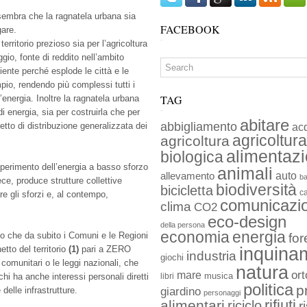
 sembra che la ragnatela urbana sia
FACEBOOK
gare.
rritorio prezioso sia per l’agricoltura
gio, fonte di reddito nell’ambito
ciente perché esplode le città e le
mpio, rendendo più complessi tutti i
TAG
l’energia. Inoltre la ragnatela urbana
 energia, sia per costruirla che per
abitare
abbigliamento
retto di distribuzione generalizzata dei
ac
agricoltura
agricoltura
alimentaz
biologica
eperimento dell’energia a basso sforzo
animali
auto
allevamento
ba
ce, produce strutture collettive
biodiversità
bicicletta
c
e gli sforzi e, al contempo,
comunicazi
clima
CO2
eco-design
della persona
economia
energia
io che da subito i Comuni e le Regioni
for
etto del territorio
(1)
pari a ZERO
inquina
industria
giochi
comunitari o le leggi nazionali, che
natura
ort
mare
musica
hi ha anche interessi personali diretti
libri
politica
p
giardino
e delle infrastrutture.
personaggi
rifiuti
alimentari
riciclo
r