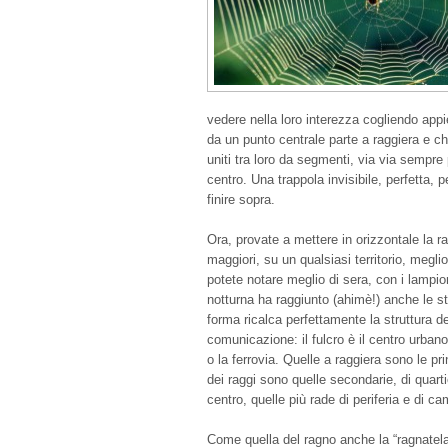
vedere nella loro interezza cogliendo appi
da un punto centrale parte a raggiera e che
uniti tra loro da segmenti, via via sempre p
centro. Una trappola invisibile, perfetta, 
finire sopra.
Ora, provate a mettere in orizzontale la r
maggiori, su un qualsiasi territorio, megl
potete notare meglio di sera, con i lampio
notturna ha raggiunto (ahimè!) anche le s
forma ricalca perfettamente la struttura del
comunicazione: il fulcro è il centro urbano 
o la ferrovia. Quelle a raggiera sono le pr
dei raggi sono quelle secondarie, di quarti
centro, quelle più rade di periferia e di c
Come quella del ragno anche la “ragnatela” 