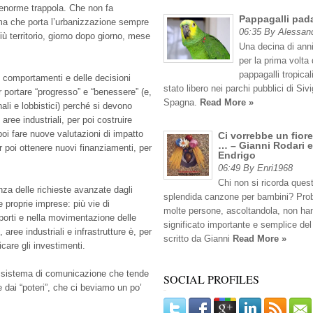
’enorme trappola. Che non fa
Pappagalli pad
 ma che porta l’urbanizzazione sempre
06:35 By Alessan
iù territorio, giorno dopo giorno, mese
Una decina di anni
per la prima volta 
pappagalli tropicali
 comportamenti e delle decisioni
stato libero nei parchi pubblici di Sivig
r portare “progresso” e “benessere” (e,
Spagna.
Read More »
li e lobbistici) perché si devono
aree industriali, per poi costruire
poi fare nuove valutazioni di impatto
Ci vorrebbe un fiore
… – Gianni Rodari e
r poi ottenere nuovi finanziamenti, per
Endrigo
06:49 By Enri1968
Chi non si ricorda ques
za delle richieste avanzate dagli
splendida canzone per bambini? Pro
e proprie imprese: più vie di
molte persone, ascoltandola, non han
porti e nella movimentazione delle
significato importante e semplice del
 aree industriali e infrastrutture è, per
scritto da Gianni
Read More »
care gli investimenti.
un sistema di comunicazione che tende
SOCIAL PROFILES
dai “poteri”, che ci beviamo un po’