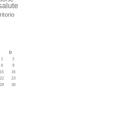
salute
ritorio
S
D
1
2
8
9
15
16
22
23
29
30