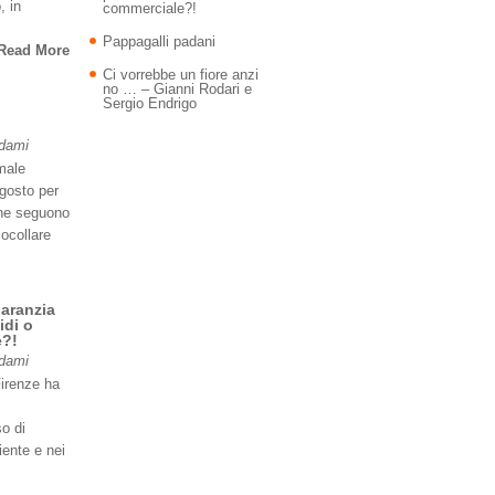
, in
commerciale?!
Pappagalli padani
Read More
Ci vorrebbe un fiore anzi
no … – Gianni Rodari e
Sergio Endrigo
Adami
imale
agosto per
 ne seguono
iocollare
garanzia
idi o
e?!
Adami
Firenze ha
so di
iente e nei