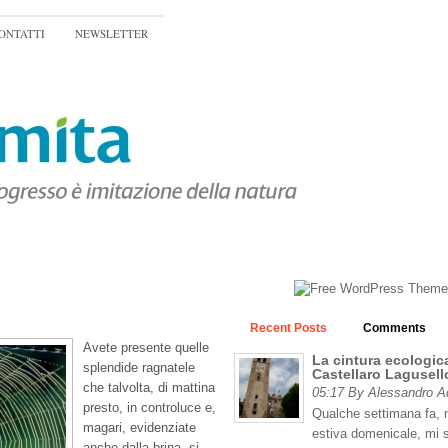
ONTATTI
NEWSLETTER
Recent Posts
Comments
Avete presente quelle
La cintura ecologica
splendide ragnatele
Castellaro Lagusell
che talvolta, di mattina
05:17 By Alessandro 
presto, in controluce e,
Qualche settimana fa, n
magari, evidenziate
estiva domenicale, mi 
anche dalla brina, si