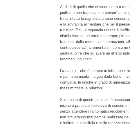
Al di là di quello che ci viene detto a me
piuttosto una trappola e lo proverò a spie
Innanzitutto la ragnatela urbana consuma te
e la sovranità alimentare che per il paesag
turistico. Poi, la ragnatela urbana è ineffi
distribuisce su un territorio sempre più a
trasporti: dalle merci, alle informazioni, al
contribuisce ad incrementare il consumo di
gestirla, oltre che ad avere un effetto indi
fenomeni inquinanti.
La natura – che è sempre in lotta con il r
e per risparmiarla – a guardarla bene, inve
compatte, le uniche in grado di minimizzar
massimizzare le relazioni.
Sulla base di questo principio è necessar
inizino a praticare l’obiettivo di consumo n
senza attendere i fantomatici regolamenti 
non arriveranno mai perché realizzate da c
e indiretti sull’edilizia e sulla realizzazion