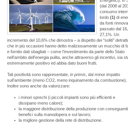
Energetici): in 
(dal 2008 al 201
consumo inter
lordo
(1)
di ene
da fonti rinnovab
passato dal 16
27,1%. Un
incremento del 10,6% che dimostra – a dispetto dei “soliti” detratt
che in più occasioni hanno detto maliziosamente un mucchio di fa
e fornito dati sbagliati – come l’investimento da parte dello Stato
nell’ambito dell’energia pulita, anche attraverso gli incentivi, sia st
estremamente positivo ed abbia dato buoni frutti.
Tali positività sono rappresentate,
in primis
, dal minor impatto
sull’ambiente (meno CO2, meno inquinamento da combustione).
Inoltre sono anche da valorizzare:
i minori sprechi (i piccoli impianti sono più efficienti e
dissipano meno calore);
la maggiore distribuzione della produzione con conseguenti
benefici sulla manodopera e sul lavoro;
la migliore gestione della rete di distribuzione.