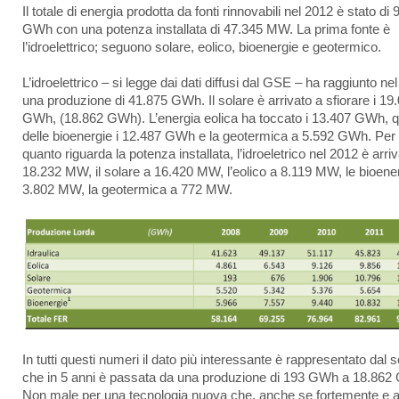
Il totale di energia prodotta da fonti rinnovabili nel 2012 è stato di
GWh con una potenza installata di 47.345 MW. La prima fonte è
l’idroelettrico; seguono solare, eolico, bioenergie e geotermico.
L’idroelettrico – si legge dai dati diffusi dal GSE – ha raggiunto ne
una produzione di 41.875 GWh. Il solare è arrivato a sfiorare i 19
GWh, (18.862 GWh). L’energia eolica ha toccato i 13.407 GWh, q
delle bioenergie i 12.487 GWh e la geotermica a 5.592 GWh. Per
quanto riguarda la potenza installata, l’idroeletrico nel 2012 è arri
18.232 MW, il solare a 16.420 MW, l’eolico a 8.119 MW, le bioene
3.802 MW, la geotermica a 772 MW.
In tutti questi numeri il dato più interessante è rappresentato dal s
che in 5 anni è passata da una produzione di 193 GWh a 18.862
Non male per una tecnologia nuova che, anche se fortemente e a