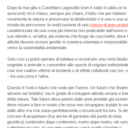
Dopo la mia gita a Castellaro Lagusello (non è stato il caldo,ve lo
assicuro!) mi è chiaro, sempre più chiaro, il fatto che per tutelare
veramente la natura e preservare la biodiversità vi è una e una s
strada da percorrere: la realizzazione di una
cintura di aree protet
caratterizzate da una zona più interna non praticabile dall’uomo e 
sue attività e, un’altra, più esterna che funge da cuscinetto, dove 
attività devono essere gestite in maniera orientata e responsabile
verso la sostenibilità ambientale.
Solo così si potrà sperare di tutelare e ricostruire una certa biodiv
vegetale e animale e consentire alle specie di migrare indisturbat
cioè non cadere vittime di incidenti o di effetti collaterali vari (es. 
– tra una zona e l’altra.
Questo è l’unico futuro che vedo per l’uomo. Un futuro che finalm
almeno nei tentativi, sia in grado di coniugare attività umane e tut
della natura. Tale futuro deve partire dalle aree protette già esisten
deve mirare a fare in modo che esse non rimangano isolate le un
dalle altre ma che siano perfettamente comunicanti tra loro. Si d
cercare di acquistare (ma anche di garantire dal punto di vista
giuridico) centimetro dopo centimetro, metro dopo metro, vie ver
colleghino tra loro, in una rete continua come quella stradale o