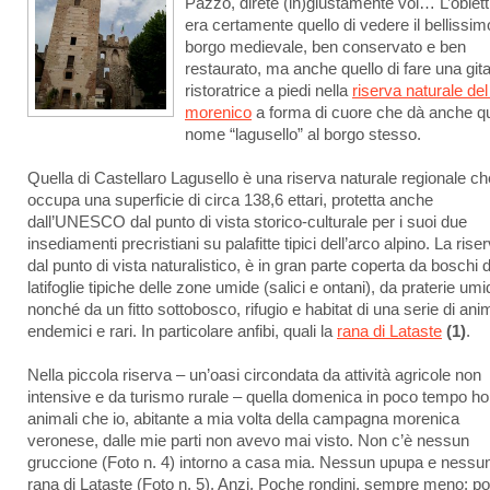
Pazzo, direte (in)giustamente voi… L’obiett
era certamente quello di vedere il bellissim
borgo medievale, ben conservato e ben
restaurato, ma anche quello di fare una git
ristoratrice a piedi nella
riserva naturale del
morenico
a forma di cuore che dà anche q
nome “lagusello” al borgo stesso.
Quella di Castellaro Lagusello è una riserva naturale regionale ch
occupa una superficie di circa 138,6 ettari, protetta anche
dall’UNESCO dal punto di vista storico-culturale per i suoi due
insediamenti precristiani su palafitte tipici dell’arco alpino. La rise
dal punto di vista naturalistico, è in gran parte coperta da boschi d
latifoglie tipiche delle zone umide (salici e ontani), da praterie umi
nonché da un fitto sottobosco, rifugio e habitat di una serie di anim
endemici e rari. In particolare anfibi, quali la
rana di Lataste
(1)
.
Nella piccola riserva – un’oasi circondata da attività agricole non
intensive e da turismo rurale – quella domenica in poco tempo ho
animali che io, abitante a mia volta della campagna morenica
veronese, dalle mie parti non avevo mai visto. Non c’è nessun
gruccione (Foto n. 4) intorno a casa mia. Nessun upupa e nessu
rana di Lataste (Foto n. 5). Anzi. Poche rondini, sempre meno; p