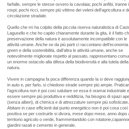
farfalle, sempre le stesse ovvero la cavolaia; pochi anfibi, tranne i 
rospi; pochi ricci, sempre più vittime dei veleni dell’agricoltura e d
circolazione stradale.
Quello che mi ha colpito della piccola riserva naturalistica di Cast
Lagusello e che ho capito chiaramente durante la gita, è il fatto ch
preservazione della natura è assolutamente incompatibile con le
attività umane. Anche se da più parti ci raccontano dell’economia
green e della sostenibilità, dall’altra le attività umane, anche se
notevolmente migliorate rispetto al passato, rappresentano com
un enorme ostacolo alla difesa della biodiversità e alla tutela della
natura.
Vivere in campagna fa poca differenza quando la si deve raggiun
in auto e, per farlo, si chiedono strade sempre più ampie. Pratica
l’agricoltura non è poi così salutare se essa è oramai industriale e
essere sempre più produttiva e redditizia, ha bisogno di spazi ape
(senza alberi), di chimica e di attrezzature sempre più sofisticate.
Abitare in case efficienti dal punto energetico non è poi cosa così
positiva se per costruirle si divora, mese dopo mese, anno dopo 
territorio agricolo o verde, frammentandolo con rotatorie,capannon
giardini rasati e cemento in generale.