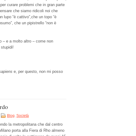
 per curare problemi che in gran parte
nsare che siamo ridicoli noi che
n lupo “è cattivo”,che un topo “è
sumo”, che un pipistrello “non è
o – e a molto altro – come non
stupidi!
apiens
e, per questo, non mi posso
ordo
Blog
,
Società
endo la metropolitana che dal centro
 Milano porta alla Fiera di Rho almeno