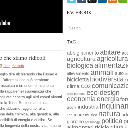
FACEBOOK
TAG
abitare
abbigliamento
ac
o che siamo ridicoli
agricoltura
agricoltura
alimentaz
biologica
Blog
,
Società
animali
auto
allevamento
glio dire dichiarando che l’uomo è
ba
biodiversità
bicicletta
)
L’affermazione può sembrare
c
comunicazi
clima
a assoluta e un enorme insulto se
CO2
eco-design
lla (apparente) supremazia che
della persona
iunto rispetto agli altri esseri viventi
economia
energia
for
o la Terra. Se pensiamo alla
inquina
industria
giochi
che abbiamo raggiunto, alla
natura
ort
ne della chimica, alla genetica, alla
mare
musica
libri
politica
onibilità di energia e di cibo. Se
p
giardino
personaggi
la longevità della nostra vita rispetto
rifiuti
alimentari
riciclo
r