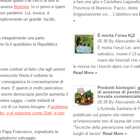
redibili quello che cerco di dire io
a fare una gita a Castellaro Lagusello
traverso
Bioimita
. Io ci provo e spero
Provincia di Mantova. Pazzo, direte
non perdermi. Lui, invece, è
(in)giustamente voi… L’obiettivo era
mplicemente un grande: lucido,
»
È morta l’orsa Kj2
ra integralmente una parte
05:36 By Alessandro 
no fa il quotidiano
la Repubblica
.
È morta l’orsa! Lei, an
selvatico, muore il 13 
mano dei forestali che
le mosse tra i boschi alpini con il rad
re contrari al fatto che agli uomini
Read More »
nosciuto finora è soltanto la
e conseguenza la concentrazione di
Prodotti biologici: 
 mani. E questo è molto pericoloso.
di assenza di pestic
le nostre democrazie perché aumenta il
trovata commercial
era saggia, i sette miliardi di
05:38 By Alessandro 
ciò di cui hanno bisogno. Il
problema
L’Azienda Sanitaria di 
dui, o al massimo come Stati, e non
pubblicato sul proprio sito internet
un’interessante tesi di laurea del cor
“Tecniche della prevenzione nell’amb
n Papa Francesco, soprattutto la
luoghi di lavoro”
Read More »
apitalismo selvaggio.