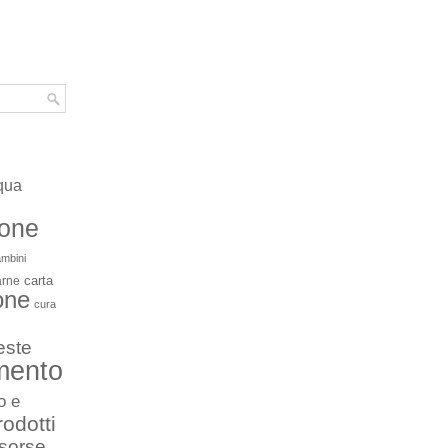
qua
ione
mbini
carta
arne
one
cura
este
mento
o e
rodotti
isorse