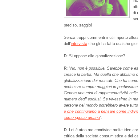
inc
at
di 
se
preciso, saggio!
Senza troppi commenti inutili riporto allo
dell’
intervista
che gli ha fatto qualche gior
D
: Si oppone alla globalizzazione?
R
: “
No, non è possibile. Sarebbe come esse
cresce la barba. Ma quella che abbiamo co
globalizzazione dei mercati. Che ha com
ricchezze sempre maggiori in pochissime
Genera una crisi di rappresentatività nel
numero degli esclusi. Se vivessimo in mani
persone nel mondo potrebbero avere tutto 
è che continuiamo a pensare come indivi
come specie umana
“.
D
: Lei è ateo ma condivide molte idee co
critica della società consumistica e del c