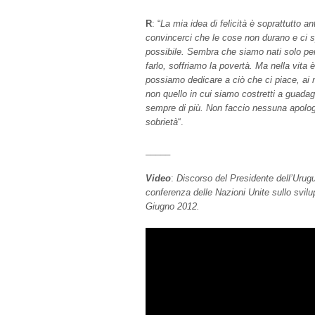
R
: “
La mia idea di felicità è soprattutto 
convincerci che le cose non durano e ci 
possibile. Sembra che siamo nati solo p
farlo, soffriamo la povertà. Ma nella vita 
possiamo dedicare a ciò che ci piace, ai nos
non quello in cui siamo costretti a guad
sempre di più. Non faccio nessuna apologi
sobrietà
“.
_____
Video
:
Discorso del Presidente dell’Urug
conferenza delle Nazioni Unite sullo svilup
Giugno 2012.