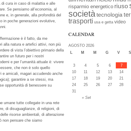
à di cura in caso di malattia e alle
riuso
risparmio energetico
rare. Se pensiamo all’economia, al
società
ter
tecnologia
ione e, in generale, alla profondità del
trasporti
o in poche generazioni evolutive,
video
usa e getta
nni.
CALENDAR
fermazione è il fatto, da me
i alla natura e artefici attivi, non più
AGOSTO 2026
dere di vista l’obiettivo primario della
L
M
M
G
V
antire un futuro per i nostri
oderni e per l’umanità attuale è: vivere
3
4
5
6
7
-essere, che non è solo quello
10
11
12
13
14
ari e amicali, magari accudendo anche
17
18
19
20
21
gica); garantire a se stessi, ma
24
25
26
27
28
esse opportunità di benessere su
31
« Set
e umane tutte collegate in una rete
rre, di disuguaglianze, di religioni, di
delle risorse ambientali, di alterazione
 può non pensare che siamo