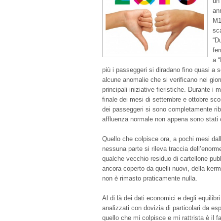
un
ann
M1
sc
“D
fe
a “
più i passeggeri si diradano fino quasi a
alcune anomalie che si verificano nei giorn
principali iniziative fieristiche. Durante i
finale dei mesi di settembre e ottobre scor
dei passeggeri si sono completamente ribalt
affluenza normale non appena sono stati c
Quello che colpisce ora, a pochi mesi dall
nessuna parte si rileva traccia dell’eno
qualche vecchio residuo di cartellone pubbl
ancora coperto da quelli nuovi, della kerm
non è rimasto praticamente nulla.
Al di là dei dati economici e degli equilibri
analizzati con dovizia di particolari da espe
quello che mi colpisce e mi rattrista è il f