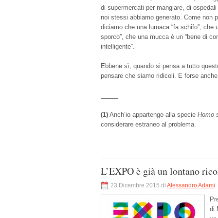
di supermercati per mangiare, di ospedali
noi stessi abbiamo generato. Come non pe
diciamo che una lumaca “fa schifo”, che u
sporco”, che una mucca è un “bene di con
intelligente”.
Ebbene sì, quando si pensa a tutto quest
pensare che siamo ridicoli. E forse anche 
_____
(1)
Anch’io appartengo alla specie
Homo s
considerare estraneo al problema.
L’EXPO è già un lontano ric
23 Dicembre 2015 di
Alessandro Adami
Pr
di