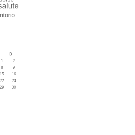
salute
ritorio
S
D
1
2
8
9
15
16
22
23
29
30