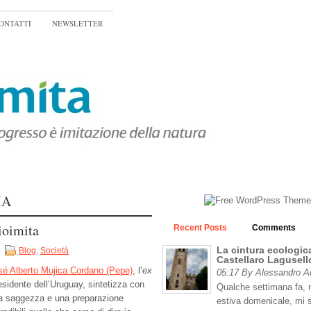
ONTATTI
NEWSLETTER
IA
ioimita
Recent Posts
Comments
La cintura ecologica
Blog
,
Società
Castellaro Lagusell
sé Alberto Mujica Cordano (Pepe)
, l’
ex
05:17 By Alessandro 
esidente dell’Uruguay, sintetizza con
Qualche settimana fa, n
a saggezza e una preparazione
estiva domenicale, mi 