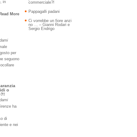
, in
commerciale?!
Pappagalli padani
Read More
Ci vorrebbe un fiore anzi
no … – Gianni Rodari e
Sergio Endrigo
Adami
imale
agosto per
 ne seguono
iocollare
garanzia
idi o
e?!
Adami
Firenze ha
so di
iente e nei