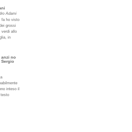
ani
dro Adami
 fa ho visto
dei grossi
 verdi allo
lia, in
 anzi no
 Sergio
ta
babilmente
no inteso il
 testo