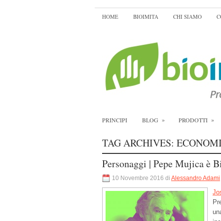
HOME
BIOIMITA
CHI SIAMO
C
»
»
PRINCIPI
BLOG
PRODOTTI
TAG ARCHIVES:
ECONOM
Personaggi | Pepe Mujica è B
10 Novembre 2016 di
Alessandro Adami
Jo
Pr
un