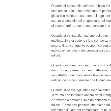
Quando si pensa alla scienza in balia del
economico, alla salute svenduta al profitt
gioca alla roulette russa con i bisogni dei
essere al servizio del progresso e dei biso
al becero profitto, come non pensare che l
Quando si pensa alla funzione delle nostre g
intellettuali) e si vedono i loro comportame
potere, di arricchimento economico person
individuali per biechi fini propagandistic
ridicolo.
Quando ci si guarda indietro nella storia de
distruzione, guerre, ipocrisia, cattiveria, 
soprattutto, continuità senza fine dell’a
radicali come non pensare che l’uomo sia 
Quando si pensa agli altri esseri viventi 
Terra ma che lo hanno abitato da più tem
c’eravamo o eravamo solo un abbozzo ev
ridicoli. Come non pensare che siamo ridi
telefono cellulare per comunicare, di un gps