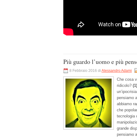
Più guardo l’uomo e più pens
8 Febbraio 2016 di
Alessandro Adami
Che cosa vo
ridicolo?
(1
un’ipocrisi
pensiamo a
abbiamo ragg
che popolan
tecnologia 
manipolazio
grande disp
pensiamo al