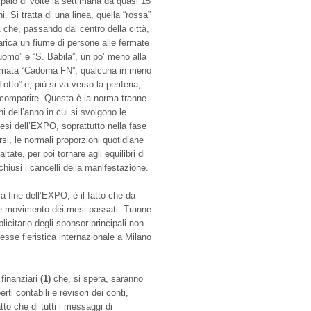
 paio di volte la settimana da quasi 15
i. Si tratta di una linea, quella “rossa”
 che, passando dal centro della città,
arica un fiume di persone alle fermate
uomo” e “S. Babila”, un po’ meno alla
rmata “Cadorna FN”, qualcuna in meno
Lotto” e, più si va verso la periferia,
 scomparire. Questa è la norma tranne
i dell’anno in cui si svolgono le
 mesi dell’EXPO, soprattutto nella fase
si, le normali proporzioni quotidiane
ate, per poi tornare agli equilibri di
hiusi i cancelli della manifestazione.
a fine dell’EXPO, è il fatto che da
rme movimento dei mesi passati. Tranne
icitario degli sponsor principali non
esse fieristica internazionale a Milano
 finanziari
(1)
che, si spera, saranno
rti contabili e revisori dei conti,
atto che di tutti i messaggi di