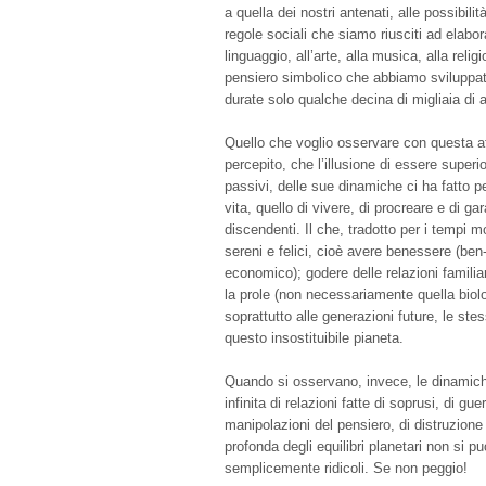
a quella dei nostri antenati, alle possibilit
regole sociali che siamo riusciti ad elabo
linguaggio, all’arte, alla musica, alla relig
pensiero simbolico che abbiamo sviluppat
durate solo qualche decina di migliaia di a
Quello che voglio osservare con questa af
percepito, che l’illusione di essere superior
passivi, delle sue dinamiche ci ha fatto per
vita, quello di vivere, di procreare e di gar
discendenti. Il che, tradotto per i tempi m
sereni e felici, cioè avere benessere (ben
economico); godere delle relazioni famili
la prole (non necessariamente quella biolo
soprattutto alle generazioni future, le st
questo insostituibile pianeta.
Quando si osservano, invece, le dinamich
infinita di relazioni fatte di soprusi, di gue
manipolazioni del pensiero, di distruzione 
profonda degli equilibri planetari non si
semplicemente ridicoli. Se non peggio!