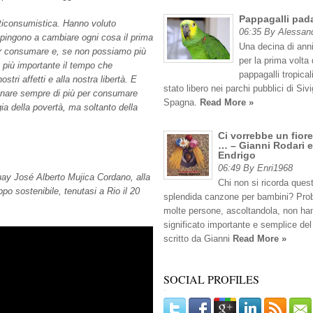
Pappagalli pad
anticonsumistica. Hanno voluto
06:35 By Alessan
spingono a cambiare ogni cosa il prima
Una decina di anni
er consumare e, se non possiamo più
per la prima volta 
è più importante il tempo che
pappagalli tropicali
tri affetti e alla nostra libertà. E
stato libero nei parchi pubblici di Sivig
agnare sempre di più per consumare
Spagna.
Read More »
a della povertà, ma soltanto della
Ci vorrebbe un fiore
… – Gianni Rodari e
Endrigo
06:49 By Enri1968
uay José Alberto Mujica Cordano, alla
Chi non si ricorda ques
po sostenibile, tenutasi a Rio il 20
splendida canzone per bambini? Pro
molte persone, ascoltandola, non han
significato importante e semplice del
scritto da Gianni
Read More »
SOCIAL PROFILES