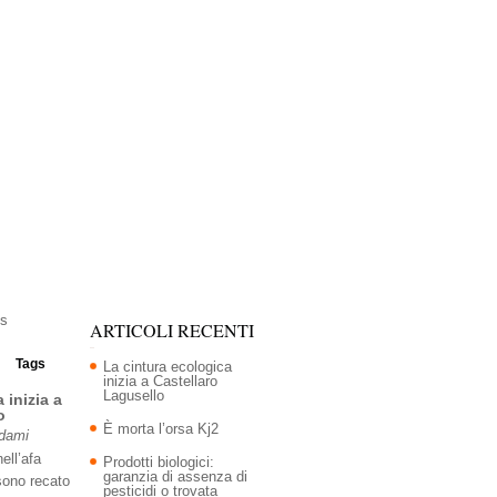
ARTICOLI RECENTI
Tags
La cintura ecologica
inizia a Castellaro
Lagusello
 inizia a
o
È morta l’orsa Kj2
Adami
ell’afa
Prodotti biologici:
garanzia di assenza di
sono recato
pesticidi o trovata