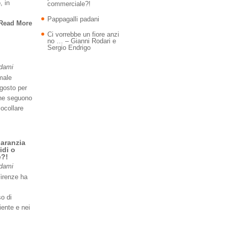
, in
commerciale?!
Pappagalli padani
Read More
Ci vorrebbe un fiore anzi
no … – Gianni Rodari e
Sergio Endrigo
Adami
imale
agosto per
 ne seguono
iocollare
garanzia
idi o
e?!
Adami
Firenze ha
so di
iente e nei