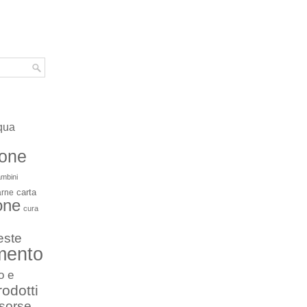
qua
ione
mbini
carta
arne
one
cura
este
mento
o e
rodotti
isorse