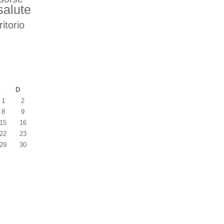
salute
ritorio
S
D
1
2
8
9
15
16
22
23
29
30