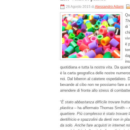
26 Agosto 2015 di
Alessandro Adami
Qua
Th
di
ch
vi
è 
ter
da
ins
quotidiana e tutta la nostra vita. Da qua
è la carta geografica delle nostre numeros
noi. Dal biberon al catetere ospedaliero. 
bevande al cibo non ne possiamo fare a m
arrendere di fronte allo stress di combatt
“
È stato abbastanza difficile trovare frutt
plastica
– ha affermato Thomas Smith –
quartiere. Più complesso è stato trovare l
dentifricio e spazzolini da denti non in pl
da solo. Anche fare acquisti in internet n