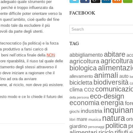
 è adeguato quale strumento per
a perché è troppo influenzato da
FACEBOOK
te difficile poter orientare verso la
n quest’ambito, cioè quello del fine
 in modo tale da escludere il più
voli da parte degli utenti.
TAG
ecnocratico (la politica) e la forza
 produttivo a farsi carico di
abitare
abbigliamento
ac
beni nell’ottica finale della
NON
agricoltura
agricoltura
e riparabilità, il riuso tal quale delle
alimentaz
biologica
rattamento degli stessi attraverso il
vo deve iniziare a ragionare che il
animali
auto
allevamento
ba
fino ad ora da avviare
biodiversità
bicicletta
c
bene, al riciclo, non deve più esistere.
comunicazi
clima
CO2
eco-design
sto modo e ce lo chiede il futuro dei
della persona
economia
energia
for
inquina
industria
giochi
natura
ort
mare
musica
libri
politica
p
giardino
personaggi
rifiuti
alimentari
riciclo
r