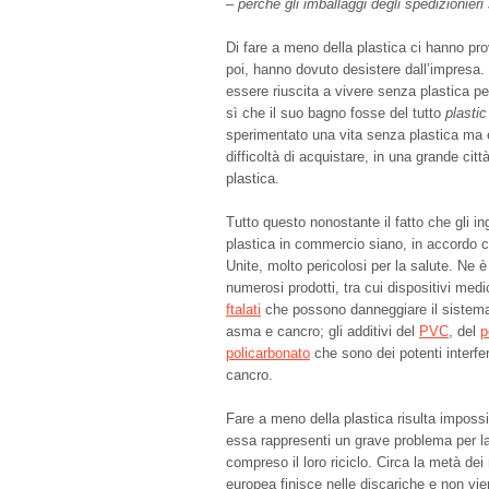
–
perché gli imballaggi degli spedizionieri
Di fare a meno della plastica ci hanno prov
poi, hanno dovuto desistere dall’impresa. B
essere riuscita a vivere senza plastica pe
sì che il suo bagno fosse del tutto
plastic
sperimentato una vita senza plastica ma 
difficoltà di acquistare, in una grande citt
plastica.
Tutto questo nonostante il fatto che gli in
plastica in commercio siano, in accordo c
Unite, molto pericolosi per la salute. Ne 
numerosi prodotti, tra cui dispositivi medi
ftalati
che possono danneggiare il sistema
asma e cancro; gli additivi del
PVC
, del
p
policarbonato
che sono dei potenti interfe
cancro.
Fare a meno della plastica risulta impossi
essa rappresenti un grave problema per la c
compreso il loro riciclo. Circa la metà dei r
europea finisce nelle discariche e non vien