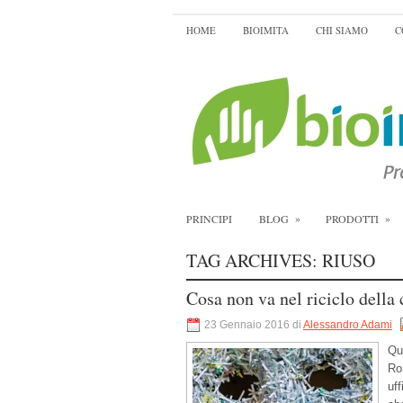
HOME
BIOIMITA
CHI SIAMO
C
»
»
PRINCIPI
BLOG
PRODOTTI
TAG ARCHIVES:
RIUSO
Cosa non va nel riciclo della 
23 Gennaio 2016 di
Alessandro Adami
Qu
Ro
uf