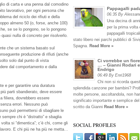
glio di carta e una penna dal comodino
Pappagalli pad
ito lavorativo, per ogni persona che
06:35 By Alessan
lema del riciclo dei rifiuti e della
Una decina di anni
troppo almeno 50 (o, forse, anche 100)
per la prima volta 
 che, se se lo pongono, se lo pongono
pappagalli tropicali
quasi nulla di concreto per risolverlo.
stato libero nei parchi pubblici di Sivig
Spagna.
Read More »
ente che un sistema basato sul
nseguente produzione di rifiuti (anche
solto solo dal punto di vista
Ci vorrebbe un fiore
… – Gianni Rodari e
ndere dal comportamento e dalla
Endrigo
06:49 By Enri1968
Chi non si ricorda ques
ente e per garantire una duratura
splendida canzone per bambini? Pro
 più parti sbandierato, deve essere
molte persone, ascoltandola, non han
la filiera, dovrebbero essere
significato importante e semplice del
tti senza errori. Nessuno può
scritto da Gianni
Read More »
suno può permettersi di sbagliare le
 sempre chi è “distratto” e sbaglia
volta si “dimentica”; c’è chi, come gli
SOCIAL PROFILES
l lavoro. E chi più ne ha più ne metta…