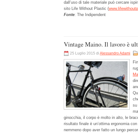
dall’uso di tale materiale può cercare ispi
sito Life Without Plastic (
www.lifewithout
Fonte
: The Indipendent
Vintage Maino. Il lavoro è ul
25 Luglio 2015 di
Alessandro Adami
Fi
ru
Ma
dir
an
Qu
ch
su
ma
ginocchia, il corpo è molto in alto, le bra
risultato finale è un’ottima ergonomia con
nemmeno dopo aver fatto un lungo percor