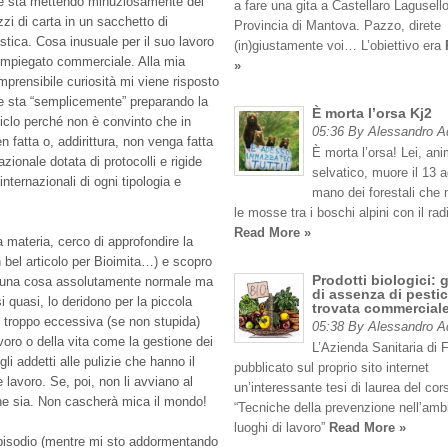
e sta mettendo minuziosamente dei
a fare una gita a Castellaro Lagusello
zi di carta in un sacchetto di
Provincia di Mantova. Pazzo, direte
stica. Cosa inusuale per il suo lavoro
(in)giustamente voi… L’obiettivo era
 impiegato commerciale. Alla mia
»
mprensibile curiosità mi viene risposto
e sta “semplicemente” preparando la
È morta l’orsa Kj2
ciclo perché non è convinto che in
05:36 By Alessandro 
n fatta o, addirittura, non venga fatta
È morta l’orsa! Lei, an
azionale dotata di protocolli e rigide
selvatico, muore il 13 
internazionali di ogni tipologia e
mano dei forestali che
le mosse tra i boschi alpini con il rad
Read More »
a materia, cerco di approfondire la
 bel articolo per Bioimita…) e scopro
Prodotti biologici: 
è una cosa assolutamente normale ma
di assenza di pestic
i quasi, lo deridono per la piccola
trovata commercial
o’ troppo eccessiva (se non stupida)
05:38 By Alessandro 
voro o della vita come la gestione dei
L’Azienda Sanitaria di 
o gli addetti alle pulizie che hanno il
pubblicato sul proprio sito internet
ne lavoro. Se, poi, non li avviano al
un’interessante tesi di laurea del cor
che sia. Non cascherà mica il mondo!
“Tecniche della prevenzione nell’amb
luoghi di lavoro”
Read More »
episodio (mentre mi sto addormentando