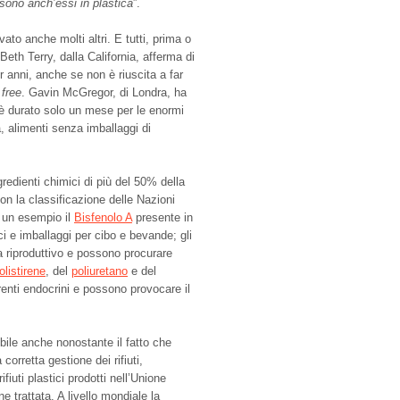
 sono anch’essi in plastica
”.
ato anche molti altri. E tutti, prima o
eth Terry, dalla California, afferma di
r anni, anche se non è riuscita a far
 free
. Gavin McGregor, di Londra, ha
è durato solo un mese per le enormi
à, alimenti senza imballaggi di
gredienti chimici di più del 50% della
on la classificazione delle Nazioni
è un esempio il
Bisfenolo A
presente in
ci e imballaggi per cibo e bevande; gli
 riproduttivo e possono procurare
olistirene
, del
poliuretano
e del
renti endocrini e possono provocare il
bile anche nonostante il fatto che
orretta gestione dei rifiuti,
ifiuti plastici prodotti nell’Unione
e trattata. A livello mondiale la