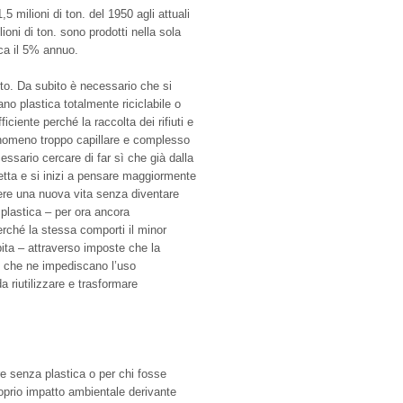
5 milioni di ton. del 1950 agli attuali
lioni di ton. sono prodotti nella sola
ca il 5% annuo.
to. Da subito è necessario che si
ano plastica totalmente riciclabile o
iente perché la raccolta dei rifiuti e
fenomeno troppo capillare e complesso
essario cercare di far sì che già dalla
getta e si inizi a pensare maggiormente
vere una nuova vita senza diventare
a plastica – per ora ancora
erché la stessa comporti il minor
ita – attraverso imposte che la
 che ne impediscano l’uso
a riutilizzare e trasformare
re senza plastica o per chi fosse
roprio impatto ambientale derivante