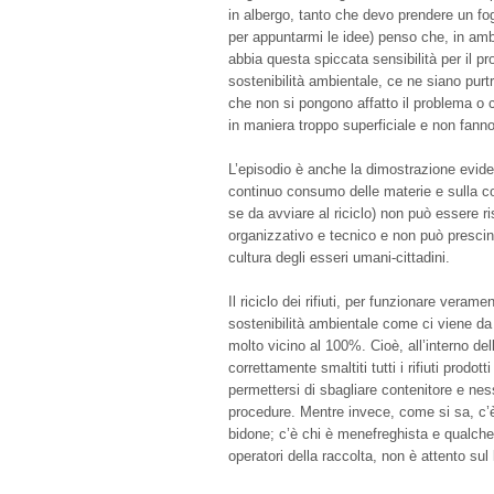
in albergo, tanto che devo prendere un fo
per appuntarmi le idee) penso che, in amb
abbia questa spiccata sensibilità per il prob
sostenibilità ambientale, ce ne siano pur
che non si pongono affatto il problema o
in maniera troppo superficiale e non fanno 
L’episodio è anche la dimostrazione evid
continuo consumo delle materie e sulla co
se da avviare al riciclo) non può essere ri
organizzativo e tecnico e non può presci
cultura degli esseri umani-cittadini.
Il riciclo dei rifiuti, per funzionare veram
sostenibilità ambientale come ci viene da
molto vicino al 100%. Cioè, all’interno del
correttamente smaltiti tutti i rifiuti prodo
permettersi di sbagliare contenitore e nes
procedure. Mentre invece, come si sa, c’è
bidone; c’è chi è menefreghista e qualche 
operatori della raccolta, non è attento su