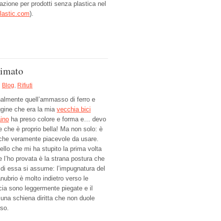
razione per prodotti senza plastica nel
plastic.com
).
timato
Blog
,
Rifiuti
nalmente quell’ammasso di ferro e
ggine che era la mia
vecchia bici
ino
ha preso colore e forma e… devo
e che è proprio bella! Ma non solo: è
che veramente piacevole da usare.
ello che mi ha stupito la prima volta
e l’ho provata è la strana postura che
 di essa si assume: l’impugnatura del
nubrio è molto indietro verso le
ccia sono leggermente piegate e il
 una schiena diritta che non duole
so.