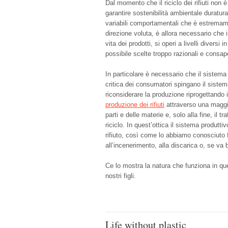
Dal momento che il riciclo dei rifiuti non
garantire sostenibilità ambientale duratur
variabili comportamentali che è estremamen
direzione voluta, è allora necessario che i
vita dei prodotti, si operi a livelli diversi
possibile scelte troppo razionali e consape
In particolare è necessario che il sistema t
critica dei consumatori spingano il sistema
riconsiderare la produzione riprogettando i 
produzione dei rifiuti
attraverso una maggior
parti e delle materie e, solo alla fine, il t
riciclo. In quest’ottica il sistema produtti
rifiuto, così come lo abbiamo conosciuto 
all’incenerimento, alla discarica o, se va 
Ce lo mostra la natura che funziona in que
nostri figli.
Life without plastic