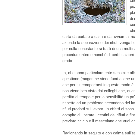
ch
pez
pla
di
co
ch
carta da portare a casa e da avviare al ri
azienda la separazione dei rifiuti venga be
per nulla nonostante si tratti di una multin
procedure interne nonché di certificazioni 
grado.
Io, che sono particolarmente sensibile all
questione (magari ne viene fuori anche un
che per lui comportarsi in questo modo 
non viene ben visto dai colleghi che, quas
perdita di tempo e per la sensibilità un p
rispetto ad un problema secondario del la
rifiuti prodotti sul lavoro. In effetti ci son
compito di liberare i cestini dai rifiuti a fi
previsto riciclo e li mescolano che vuoi 
Ragionando in seguito e con calma sull’