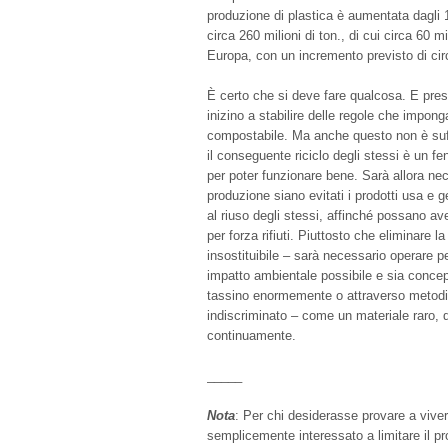
produzione di plastica è aumentata dagli 1,
circa 260 milioni di ton., di cui circa 60 mi
Europa, con un incremento previsto di cir
È certo che si deve fare qualcosa. E pres
inizino a stabilire delle regole che impong
compostabile. Ma anche questo non è suffic
il conseguente riciclo degli stessi è un 
per poter funzionare bene. Sarà allora nec
produzione siano evitati i prodotti usa e 
al riuso degli stessi, affinché possano a
per forza rifiuti. Piuttosto che eliminare l
insostituibile – sarà necessario operare p
impatto ambientale possibile e sia concep
tassino enormemente o attraverso metodi
indiscriminato – come un materiale raro, d
continuamente.
_____
Nota
: Per chi desiderasse provare a vive
semplicemente interessato a limitare il p