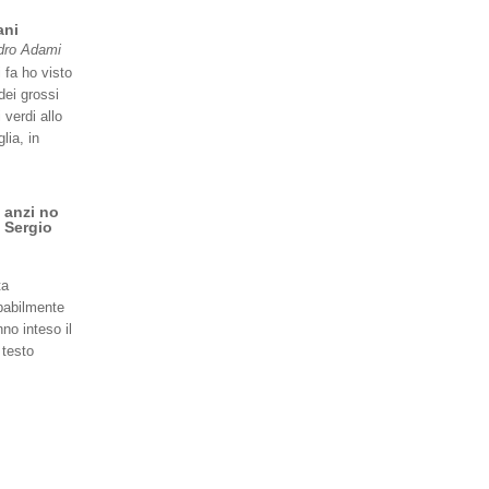
ani
dro Adami
 fa ho visto
dei grossi
 verdi allo
lia, in
 anzi no
 Sergio
ta
babilmente
no inteso il
 testo