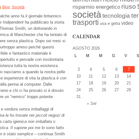
riuso
risparmio energetico
Blog
,
Società
società
ter
tecnologia
lche anno fa il giornale britannico
trasporti
e Indipendent
ha pubblicato la storia
video
usa e getta
 Thomas Smith, un dottorando in
imica di Manchester che ha tentato di
CALENDAR
vere senza plastica. Dopo sei mesi si
purtroppo arreso perché questo
AGOSTO 2026
ribile e fantastico materiale è
L
M
M
G
V
ppertutto e pervade con involontaria
istenza tutta la nostra esistenza
3
4
5
6
7
ndo nasciamo a quando la nostra pelle
10
11
12
13
14
e esperienze di vita la plastica è con
17
18
19
20
21
Dalla penna al computer. Dalle
24
25
26
27
28
eno e chi ci ha provato si è dovuto
ere un “nemico” troppo potente.
31
« Set
a e verdura senza imballaggi di
ma le ho trovate nei piccoli negozi di
a carta igienica non imballata o
astica. Il sapone poi me lo sono fatto
on è stato semplice
– continua Smith