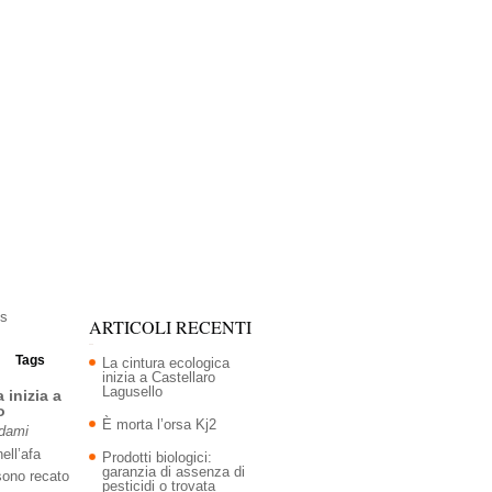
ARTICOLI RECENTI
Tags
La cintura ecologica
inizia a Castellaro
Lagusello
 inizia a
o
È morta l’orsa Kj2
Adami
ell’afa
Prodotti biologici:
garanzia di assenza di
sono recato
pesticidi o trovata