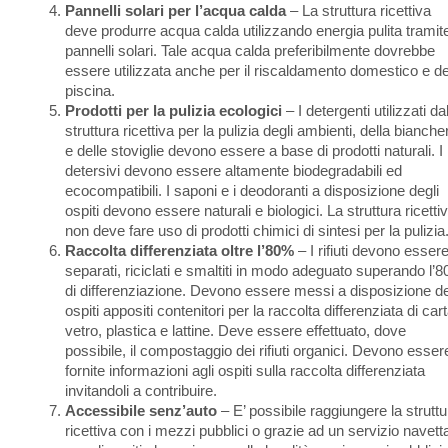
Pannelli solari per l’acqua calda
– La struttura ricettiva
deve produrre acqua calda utilizzando energia pulita tramite
pannelli solari. Tale acqua calda preferibilmente dovrebbe
essere utilizzata anche per il riscaldamento domestico e de
piscina.
Prodotti per la pulizia ecologici
– I detergenti utilizzati da
struttura ricettiva per la pulizia degli ambienti, della bianche
e delle stoviglie devono essere a base di prodotti naturali. I
detersivi devono essere altamente biodegradabili ed
ecocompatibili. I saponi e i deodoranti a disposizione degli
ospiti devono essere naturali e biologici. La struttura ricetti
non deve fare uso di prodotti chimici di sintesi per la pulizia
Raccolta differenziata oltre l’80%
– I rifiuti devono esser
separati, riciclati e smaltiti in modo adeguato superando l’
di differenziazione. Devono essere messi a disposizione de
ospiti appositi contenitori per la raccolta differenziata di cart
vetro, plastica e lattine. Deve essere effettuato, dove
possibile, il compostaggio dei rifiuti organici. Devono esser
fornite informazioni agli ospiti sulla raccolta differenziata
invitandoli a contribuire.
Accessibile senz’auto
– E’ possibile raggiungere la struttu
ricettiva con i mezzi pubblici o grazie ad un servizio navett