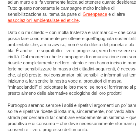
ad un muro e si fa veramente fatica ad ottenere quanto desiderat
Tutto questo nonostante le campagne molto incisive di
sensibilizzazione sul tema da parte di
Greenpeace
e di altre
associazioni ambientaliste ed etiche
.
Dato ciò mi chiedo – con molta tristezza e rammarico – che cosa
possa fare concretamente per ottenere quell’agognata sostenibili
ambientale che, a mio avviso, non è solo difesa del pianeta e bla 
bla. È anche – e soprattutto – vero progresso, vero benessere e 
civiltà. Dal momento che le campagne di comunicazione non so
riuscite completamente nel loro intento e non hanno inciso in mo
forte nel sensibilizzare la massa dei cittadini-acquirenti, è necess
che, al più presto, noi consumatori più sensibili e informati sul te
iniziamo a far sentire la nostra voce ai produttori di massa
“minacciandoli” di boicottare le loro merci se non ci forniranno al 
presto almeno delle alternative ecologiche dei loro prodotti.
Purtroppo saranno sempre i soliti e ripetitivi argomenti un po’ bana
solite e ripetitive ricette di lotta ma, sinceramente, non vedo altra
strada per cercare di far cambiare velocemente un sistema – que
produttivo e di consumo – che deve necessariamente riformarsi 
consentire il vero progresso dell’umanità.