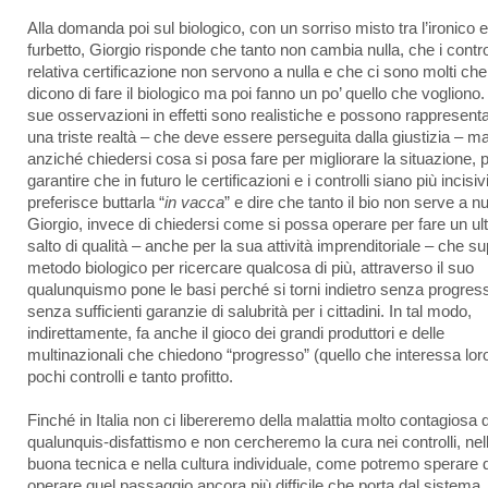
Alla domanda poi sul biologico, con un sorriso misto tra l’ironico e 
furbetto, Giorgio risponde che tanto non cambia nulla, che i control
relativa certificazione non servono a nulla e che ci sono molti che
dicono di fare il biologico ma poi fanno un po’ quello che vogliono.
sue osservazioni in effetti sono realistiche e possono rappresent
una triste realtà – che deve essere perseguita dalla giustizia – ma
anziché chiedersi cosa si posa fare per migliorare la situazione, 
garantire che in futuro le certificazioni e i controlli siano più incisivi
preferisce buttarla “
in vacca
” e dire che tanto il bio non serve a nu
Giorgio, invece di chiedersi come si possa operare per fare un ult
salto di qualità – anche per la sua attività imprenditoriale – che sup
metodo biologico per ricercare qualcosa di più, attraverso il suo
qualunquismo pone le basi perché si torni indietro senza progres
senza sufficienti garanzie di salubrità per i cittadini. In tal modo,
indirettamente, fa anche il gioco dei grandi produttori e delle
multinazionali che chiedono “progresso” (quello che interessa loro
pochi controlli e tanto profitto.
Finché in Italia non ci libereremo della malattia molto contagiosa 
qualunquis-disfattismo e non cercheremo la cura nei controlli, nel
buona tecnica e nella cultura individuale, come potremo sperare d
operare quel passaggio ancora più difficile che porta dal sistema