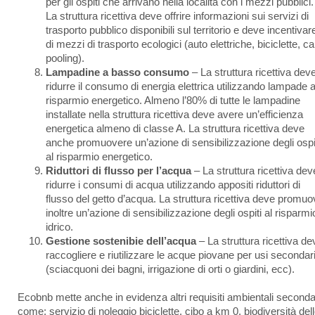
per gli ospiti che arrivano nella località con i mezzi pubblici.
La struttura ricettiva deve offrire informazioni sui servizi di
trasporto pubblico disponibili sul territorio e deve incentivar
di mezzi di trasporto ecologici (auto elettriche, biciclette, ca
pooling).
Lampadine a basso consumo
– La struttura ricettiva dev
ridurre il consumo di energia elettrica utilizzando lampade 
risparmio energetico. Almeno l’80% di tutte le lampadine
installate nella struttura ricettiva deve avere un’efficienza
energetica almeno di classe A. La struttura ricettiva deve
anche promuovere un’azione di sensibilizzazione degli ospi
al risparmio energetico.
Riduttori di flusso per l’acqua
– La struttura ricettiva dev
ridurre i consumi di acqua utilizzando appositi riduttori di
flusso del getto d’acqua. La struttura ricettiva deve promu
inoltre un’azione di sensibilizzazione degli ospiti al risparmi
idrico.
Gestione sostenibie dell’acqua
– La struttura ricettiva de
raccogliere e riutilizzare le acque piovane per usi secondar
(sciacquoni dei bagni, irrigazione di orti o giardini, ecc).
Ecobnb mette anche in evidenza altri requisiti ambientali seconda
come: servizio di noleggio biciclette, cibo a km 0, biodiversità del