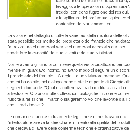
dallo scarico dei frutti nel macchinario, 
lavaggio, alle operazioni di spremitura “
freddo” con centrifugazione dei residui, 
alla spillatura del profumato liquido ver
contenitori dei vari committenti.
La visione nel dettaglio di tutte le varie fasi della molitura delle oli
stata possibile per merito del proprietario del frantoio che ha dota
l’attrezzatura di numerosi vetri e di numerosi accessi sicuri per
soddisfare la curiosità dei suoi clienti e dei suoi visitatori.
Non eravamo gli unici a compiere quella visita didattica e, per ca
mentre mi guardavo intorno, ho avuto modo di seguire un discors
il proprietario del frantoio – Giorgio – e un visitatore presente. Que
che mi ha colpito, nel dialogo, sono state le risposte di Giorgio all
seguenti domande: “Qual è la differenza tra la molitura a caldo e 
a freddo” e “Ci sono molte coltivazioni biologiche in zona e come
riuscite a far sì che il marchio sia garantito voi che lavorate sia il 
che il tradizionale”?
Le domande erano assolutamente legittime e dimostravano che
l’interlocutore aveva la idee chiare in merito alla qualità del prodot
che cercava di avere delle conferme tecniche e organizzative da 