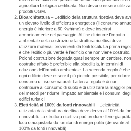
agricoltura biologica certificata. Non devono essere utilizzat
prodotti OGM.
Bioarchitettura
– L’edificio della struttura ricettiva deve av
un elevato livello di efficienza energetica (il consumo annuo
energia è inferiore a 60 Kwh/mq) e deve inserirsi
armonicamente nel paesaggio. Al fine di ridurre l’impatto
ambientale della costruzione la struttura ricettiva deve
utilizzare materiali provenienti da fonti locali. La prima rego
è che l’edificio più verde è l’edificio che non viene costruito.
Poiché costruzione degrada quasi sempre un cantiere, non
costruire affatto è preferibile alla bioedilizia, in termini di
riduzione dell’impatto ambientale. La seconda regola è che
ogni edificio deve essere il più piccolo possibile, per ridurre 
consumo di risorse naturali. La terza regola è di non
contribuire al consumo di suolo e di utilizzare la maggior pa
dei metodi per ridurre l’impatto ambientale e i consumi degl
edifici turistici.
Elettricità al 100% da fonti rinnovabili
– L’elettricità
utilizzata dalla struttura ricettiva deve deriva al 100% da fon
rinnovabili. La struttura ricettiva può produrre l’energia pulita
loco o acquistarla da fornitori di energia pulita (derivante al
100% da fonti rinnovabili).