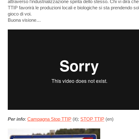
attraverso l’industrializzazione spinta dello stesso. Chi vi dirà che 
TTIP favorirà le produzioni locali e biologiche si sta prendendo so
gioco di voi.
Buona visione…
Per info
:
Campagna Stop TTIP
(it);
STOP TTIP
(en)