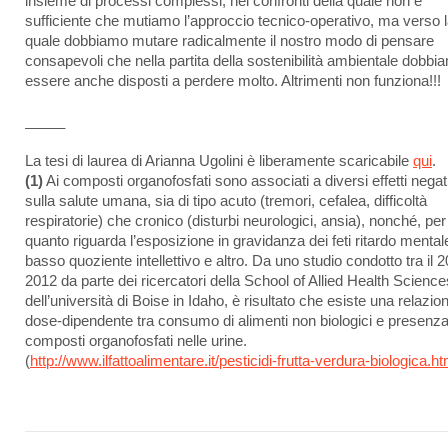
insieme di processi complessi, nei confronti della quale non è
sufficiente che mutiamo l’approccio tecnico-operativo, ma verso 
quale dobbiamo mutare radicalmente il nostro modo di pensare
consapevoli che nella partita della sostenibilità ambientale dobbi
essere anche disposti a perdere molto. Altrimenti non funziona!!!
_____
La tesi di laurea di Arianna Ugolini è liberamente scaricabile
qui
.
(1)
Ai composti organofosfati sono associati a diversi effetti negat
sulla salute umana, sia di tipo acuto (tremori, cefalea, difficoltà
respiratorie) che cronico (disturbi neurologici, ansia), nonché, per
quanto riguarda l’esposizione in gravidanza dei feti ritardo mental
basso quoziente intellettivo e altro. Da uno studio condotto tra il 
2012 da parte dei ricercatori della School of Allied Health Science
dell’università di Boise in Idaho, è risultato che esiste una relazio
dose-dipendente tra consumo di alimenti non biologici e presenza
composti organofosfati nelle urine.
(
http://www.ilfattoalimentare.it/pesticidi-frutta-verdura-biologica.ht