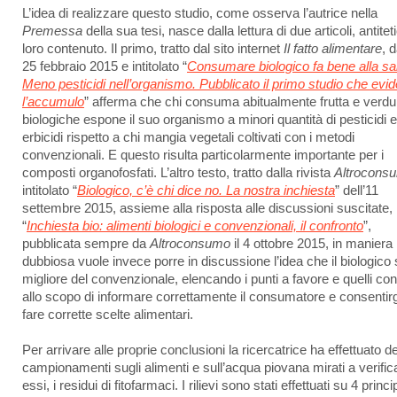
L’idea di realizzare questo studio, come osserva l’autrice nella
Premessa
della sua tesi, nasce dalla lettura di due articoli, antiteti
loro contenuto. Il primo, tratto dal sito internet
Il fatto alimentare
, 
25 febbraio 2015 e intitolato “
Consumare biologico fa bene alla sal
Meno pesticidi nell’organismo. Pubblicato il primo studio che evi
l’accumulo
” afferma che chi consuma abitualmente frutta e verdu
biologiche espone il suo organismo a minori quantità di pesticidi 
erbicidi rispetto a chi mangia vegetali coltivati con i metodi
convenzionali. E questo risulta particolarmente importante per i
composti organofosfati. L’altro testo, tratto dalla rivista
Altrocons
intitolato “
Biologico, c’è chi dice no. La nostra inchiesta
” dell’11
settembre 2015, assieme alla risposta alle discussioni suscitate,
“
Inchiesta bio: alimenti biologici e convenzionali, il confronto
”,
pubblicata sempre da
Altroconsumo
il 4 ottobre 2015, in maniera
dubbiosa vuole invece porre in discussione l’idea che il biologico 
migliore del convenzionale, elencando i punti a favore e quelli cont
allo scopo di informare correttamente il consumatore e consentirgl
fare corrette scelte alimentari.
Per arrivare alle proprie conclusioni la ricercatrice ha effettuato de
campionamenti sugli alimenti e sull’acqua piovana mirati a verifica
essi, i residui di fitofarmaci. I rilievi sono stati effettuati su 4 princi