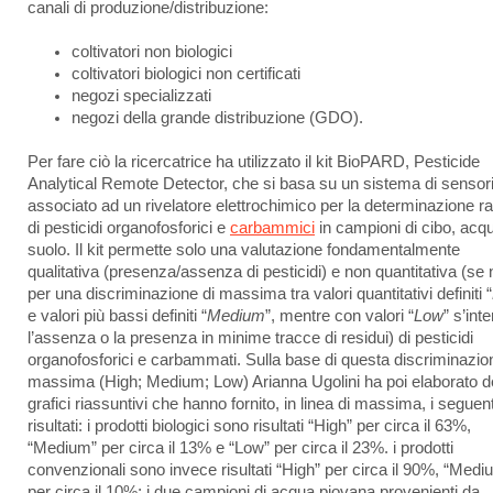
canali di produzione/distribuzione:
coltivatori non biologici
coltivatori biologici non certificati
negozi specializzati
negozi della grande distribuzione (GDO).
Per fare ciò la ricercatrice ha utilizzato il kit BioPARD, Pesticide
Analytical Remote Detector, che si basa su un sistema di sensor
associato ad un rivelatore elettrochimico per la determinazione r
di pesticidi organofosforici e
carbammici
in campioni di cibo, acq
suolo. Il kit permette solo una valutazione fondamentalmente
qualitativa (presenza/assenza di pesticidi) e non quantitativa (se
per una discriminazione di massima tra valori quantitativi definiti “
e valori più bassi definiti “
Medium
”, mentre con valori “
Low
” s’int
l’assenza o la presenza in minime tracce di residui) di pesticidi
organofosforici e carbammati. Sulla base di questa discriminazio
massima (High; Medium; Low) Arianna Ugolini ha poi elaborato d
grafici riassuntivi che hanno fornito, in linea di massima, i seguent
risultati: i prodotti biologici sono risultati “High” per circa il 63%,
“Medium” per circa il 13% e “Low” per circa il 23%. i prodotti
convenzionali sono invece risultati “High” per circa il 90%, “Medi
per circa il 10%; i due campioni di acqua piovana provenienti da