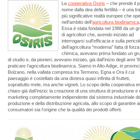
La
cooperativa Osiris
– che prende il p
nome dalla dea della fertilità – è una tra
più significative realtà europee che op
nell’ambito dell’
agricoltura biodinamica
Essa è stata fondata nel 1988 da un g
di agricoltori che, avendo iniziato ad
interrogarsi sull’efficacia e sulla pericol
dell’agricoltura “moderna” fatta di forza
chimica, avevano prima fondato un gr
di studio e, da pionieri, avevano iniziato, già dall’inizio degli anni ’8
praticare l’agricoltura biodinamica. Siamo in Alto Adige, in provinci
Bolzano, nella vallata compresa tra Termeno, Egna e Ora il cui
paesaggio è costellato da una distesa quasi infinita di frutteti,
soprattutto mele, ma anche vigneti. Lo scopo della cooperativa e
chiaro già dall’inizio: la creazione di una struttura di produzione e 
marketing completamente indipendente dal sistema industriale de
produzione e della distribuzione agricola, allo scopo di garantire a
consumatori sia l’origine che la qualità dei prodotti offerti.