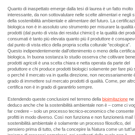
Quanto di inaspettato emerge dalla tesi di laurea è un fatto molto
interessante, da non sottovalutare nelle scelte alimentari e negli s
della sostenibilità ambientale e alimentare del futuro. La certificaz
biologica non è in assoluto uno strumento per misurare la qualità 
prodotti (dal punto di vista dei residui chimici) e la qualità dei prodo
consumati è tanto più elevata quanto più il produttore è consapev
dal punto di vista etico della propria scelta colturale “ecologica”.
Questo indipendentemente dall’ottenimento o meno della certific
biologica. In buona sostanza lo studio osserva che coltivare bene
prodotti agricoli è una scelta chiara e netta operata da parte del
produttore e chi produce prodotti biologici solamente per fare più 
o perché il mercato va in quella direzione, non necessariamente è
grado di immettere sul mercato prodotti di qualità. Come, per altro
certifica non è in grado di garantirlo sempre.
Estendendo queste conclusioni nel terreno della
bioimitazione
ne
deduco anche che la sostenibilità ambientale non è – come ci vog
far credere – solo un processo tecnico-economico che consente d
profitti in modo diverso. Così non funziona e non funzionerà mai!
sostenibilità ambientale è solamente un processo filosofico, del
pensiero prima di tutto, che fa concepire la Natura come un tutt’u