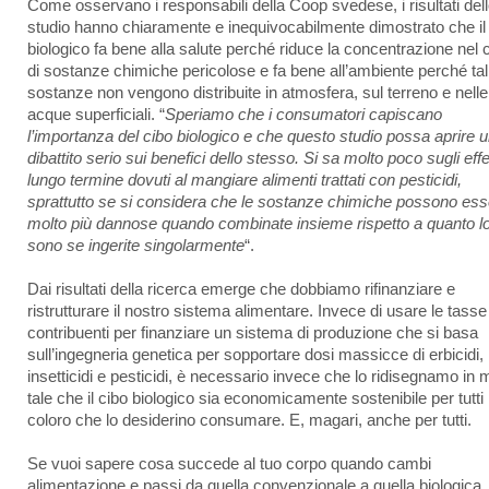
Come osservano i responsabili della Coop svedese, i risultati del
studio hanno chiaramente e inequivocabilmente dimostrato che il
biologico fa bene alla salute perché riduce la concentrazione nel 
di sostanze chimiche pericolose e fa bene all’ambiente perché tal
sostanze non vengono distribuite in atmosfera, sul terreno e nelle
acque superficiali. “
Speriamo che i consumatori capiscano
l’importanza del cibo biologico e che questo studio possa aprire 
dibattito serio sui benefici dello stesso. Si sa molto poco sugli effe
lungo termine dovuti al mangiare alimenti trattati con pesticidi,
sprattutto se si considera che le sostanze chimiche possono ess
molto più dannose quando combinate insieme rispetto a quanto l
sono se ingerite singolarmente
“.
Dai risultati della ricerca emerge che dobbiamo rifinanziare e
ristrutturare il nostro sistema alimentare. Invece di usare le tasse
contribuenti per finanziare un sistema di produzione che si basa
sull’ingegneria genetica per sopportare dosi massicce di erbicidi,
insetticidi e pesticidi, è necessario invece che lo ridisegnamo in
tale che il cibo biologico sia economicamente sostenibile per tutti
coloro che lo desiderino consumare. E, magari, anche per tutti.
Se vuoi sapere cosa succede al tuo corpo quando cambi
alimentazione e passi da quella convenzionale a quella biologica