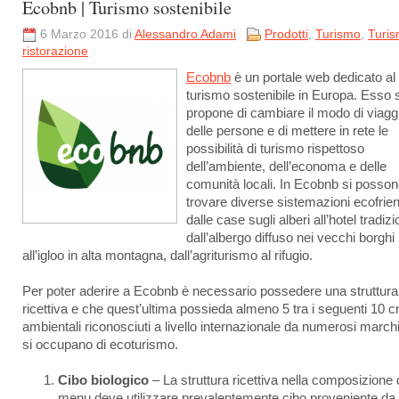
Ecobnb | Turismo sostenibile
6 Marzo 2016 di
Alessandro Adami
Prodotti
,
Turismo
,
Turis
ristorazione
Ecobnb
è un portale web dedicato al
turismo sostenibile in Europa. Esso s
propone di cambiare il modo di viagg
delle persone e di mettere in rete le
possibilità di turismo rispettoso
dell’ambiente, dell’economa e delle
comunità locali. In Ecobnb si posso
trovare diverse sistemazioni ecofrien
dalle case sugli alberi all’hotel tradizi
dall’albergo diffuso nei vecchi borghi
all’igloo in alta montagna, dall’agriturismo al rifugio.
Per poter aderire a Ecobnb è necessario possedere una struttura
ricettiva e che quest’ultima possieda almeno 5 tra i seguenti 10 cri
ambientali riconosciuti a livello internazionale da numerosi march
si occupano di ecoturismo.
Cibo biologico
– La struttura ricettiva nella composizione 
menu deve utilizzare prevalentemente cibo proveniente da