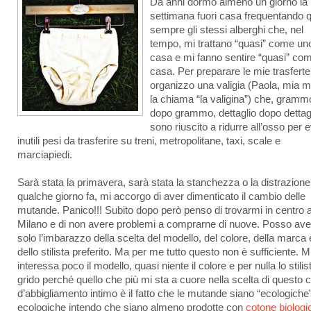
Da anni dormo almeno un giorno la
settimana fuori casa frequentando 
sempre gli stessi alberghi che, nel
tempo, mi trattano “quasi” come uno
casa e mi fanno sentire “quasi” co
casa. Per preparare le mie trasferte
organizzo una valigia (Paola, mia m
la chiama “la valigina”) che, gramm
dopo grammo, dettaglio dopo dettagl
sono riuscito a ridurre all’osso per e
inutili pesi da trasferire su treni, metropolitane, taxi, scale e
marciapiedi.
Sarà stata la primavera, sarà stata la stanchezza o la distrazion
qualche giorno fa, mi accorgo di aver dimenticato il cambio delle
mutande. Panico!!! Subito dopo però penso di trovarmi in centro 
Milano e di non avere problemi a comprarne di nuove. Posso ave
solo l’imbarazzo della scelta del modello, del colore, della marca 
dello stilista preferito. Ma per me tutto questo non è sufficiente. M
interessa poco il modello, quasi niente il colore e per nulla lo stilis
grido perché quello che più mi sta a cuore nella scelta di questo 
d’abbigliamento intimo è il fatto che le mutande siano “ecologiche
ecologiche intendo che siano almeno prodotte con
cotone biologi