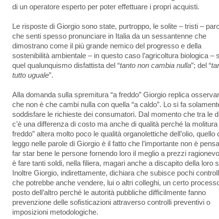
di un operatore esperto per poter effettuare i propri acquisti.
Le risposte di Giorgio sono state, purtroppo, le solite – tristi – par
che senti spesso pronunciare in Italia da un sessantenne che
dimostrano come il più grande nemico del progresso e della
sostenibilità ambientale – in questo caso l’agricoltura biologica – 
quel qualunquismo disfattista del “
tanto non cambia nulla
”; del “
ta
tutto uguale
”.
Alla domanda sulla spremitura “a freddo” Giorgio replica osserv
che non è che cambi nulla con quella “a caldo”. Lo si fa solament
soddisfare le richieste dei consumatori. Dal momento che tra le 
c’è una differenza di costo ma anche di qualità perché la molitura
freddo” altera molto poco le qualità organolettiche dell’olio, quello
leggo nelle parole di Giorgio è il fatto che l’importante non è pensa
far star bene le persone fornendo loro il meglio a prezzi ragionev
è fare tanti soldi, nella filiera, magari anche a discapito della loro s
Inoltre Giorgio, indirettamente, dichiara che subisce pochi controll
che potrebbe anche vendere, lui o altri colleghi, un certo processo
posto dell’altro perché le autorità pubbliche difficilmente fanno
prevenzione delle sofisticazioni attraverso controlli preventivi o
imposizioni metodologiche.