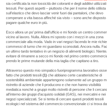
sia certificata la non tossicità dei coloranti e degli additivi utilizzati
tessuti. Per questi aspetti – piuttosto che per il nome dello stilista
sull’elastico che devo lasciar venir fuori dai pantaloni, che devo
comperare a vita bassa affinché sia visto – sono anche disposto
pagare qualche euro in più.
Esco allora un po’ prima dall’ufficio e mi fiondo un centro commer
vicino al lavoro. Nulla. Allora mi sposto con i mezzi in una zona
commerciale alla moda. Vado in vari negozi facendo le mie richie
commessi di turno che mi guardano sconsolati. Ancora nulla. Fa
un ultimo tardo tentativo in un negozio di alimenti biologici. Niente
evitare di rimanere a secco mi fiondo nel primo centro commerci
prendo le prime mutande della mia taglia che capitano a tiro.
Attraverso questo mio simpatico fuoriprogramma lavorativo osser
fatto che prodotti tessili
(1)
che abbiano certe caratteristiche di
sostenibilità ambientale appartengono solamente ad un gruppo m
ristretto di aziende che li producono e che non hanno visibilità
mediatica nonché a gruppi molto ristretti di persone che li cercan
all’interno dei gruppi d’acquisto solidali (GAS), nei mercatini e nei
negozi specializzati. Se si tenta di cercare questi prodotti tessili
ecologici nel sistema del commercio convenzionale ci si trova da