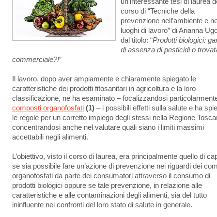
un’interessante tesi di laurea d
corso di “Tecniche della
prevenzione nell’ambiente e ne
luoghi di lavoro” di Arianna Ugo
dal titolo: “
Prodotti biologici: g
di assenza di pesticidi o trovat
commerciale?!
”
Il lavoro, dopo aver ampiamente e chiaramente spiegato le
caratteristiche dei prodotti fitosanitari in agricoltura e la loro
classificazione, ne ha esaminato – focalizzandosi particolarmente
composti organofosfati
(1)
– i possibili effetti sulla salute e ha spi
le regole per un corretto impiego degli stessi nella Regione Tosca
concentrandosi anche nel valutare quali siano i limiti massimi
accettabili negli alimenti.
L’obiettivo, visto il corso di laurea, era principalmente quello di ca
se sia possibile fare un’azione di prevenzione nei riguardi dei co
organofosfati da parte dei consumatori attraverso il consumo di
prodotti biologici oppure se tale prevenzione, in relazione alle
caratteristiche e alle contaminazioni degli alimenti, sia del tutto
ininfluente nei confronti del loro stato di salute in generale.