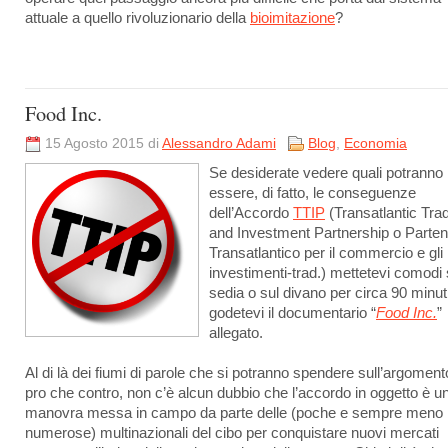
attuale a quello rivoluzionario della
bioimitazione
?
Food Inc.
15 Agosto 2015 di
Alessandro Adami
Blog
,
Economia
Se desiderate vedere quali potranno
essere, di fatto, le conseguenze
dell’Accordo
TTIP
(Transatlantic Tra
and Investment Partnership o Parten
Transatlantico per il commercio e gli
investimenti-trad.) mettetevi comodi 
sedia o sul divano per circa 90 minut
godetevi il documentario “
Food Inc.
”
allegato.
Al di là dei fiumi di parole che si potranno spendere sull’argoment
pro che contro, non c’è alcun dubbio che l’accordo in oggetto è u
manovra messa in campo da parte delle (poche e sempre meno
numerose) multinazionali del cibo per conquistare nuovi mercati