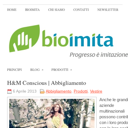
HOME
BIOIMITA
CHI SIAMO
CONTATTI
NEWSLETTER
»
»
PRINCIPI
BLOG
PRODOTTI
H&M Conscious | Abbigliamento
6 Aprile 2013
Abbigliamento
,
Prodotti
,
Vestire
Anche le grand
aziende
multinazionali
possono contri
con i loro prodot