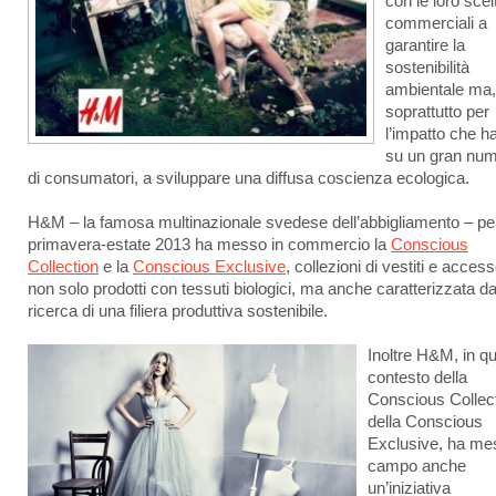
con le loro scel
commerciali a
garantire la
sostenibilità
ambientale ma,
soprattutto per
l’impatto che h
su un gran nu
di consumatori, a sviluppare una diffusa coscienza ecologica.
H&M – la famosa multinazionale svedese dell’abbigliamento – per
primavera-estate 2013 ha messo in commercio la
Conscious
Collection
e la
Conscious Exclusive
, collezioni di vestiti e access
non solo prodotti con tessuti biologici, ma anche caratterizzata da
ricerca di una filiera produttiva sostenibile.
Inoltre H&M, in q
contesto della
Conscious Collect
della Conscious
Exclusive, ha me
campo anche
un’iniziativa