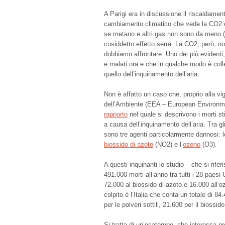
A Parigi era in discussione il riscaldamen
cambiamento climatico che vede la CO2 es
se metano e altri gas non sono da meno (an
cosiddetto effetto serra. La CO2, però, n
dobbiamo affrontare. Uno dei più evidenti,
e malati ora e che in qualche modo è coll
quello dell’inquinamento dell’aria.
Non è affatto un caso che, proprio alla v
dell’Ambiente (EEA – European Environme
rapporto
nel quale si descrivono i morti s
a causa dell’inquinamento dell’aria. Tra gl
sono tre agenti particolarmente dannosi: 
biossido di azoto
(NO2) e l’
ozono
(O3).
A questi inquinanti lo studio – che si rifer
491.000 morti all’anno tra tutti i 28 paesi U
72.000 al biossido di azoto e 16.000 all’oz
colpito è l’Italia che conta un totale di 8
per le polveri sottili, 21.600 per il biossi
Si tratta di un’ecatombe, che interessa 