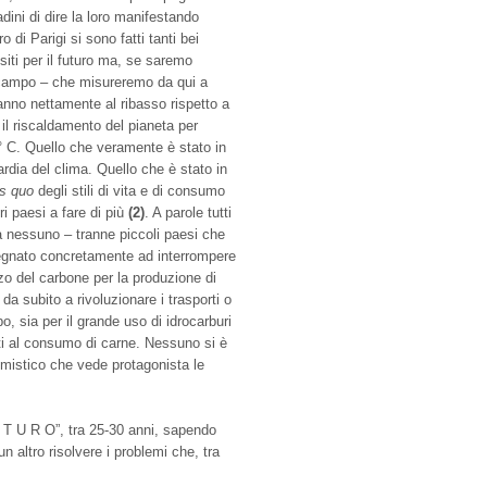
ini di dire la loro manifestando
o di Parigi si sono fatti tanti bei
siti per il futuro ma, se saremo
n campo – che misureremo da qui a
nno nettamente al ribasso rispetto a
il riscaldamento del pianeta per
° C. Quello che veramente è stato in
dia del clima. Quello che è stato in
us quo
degli stili di vita e di consumo
i paesi a fare di più
(2)
. A parole tutti
a nessuno – tranne piccoli paesi che
pegnato concretamente ad interrompere
izzo del carbone per la produzione di
da subito a rivoluzionare i trasporti o
o, sia per il grande uso di idrocarburi
iti al consumo di carne. Nessuno si è
mistico che vede protagonista le
 U T U R O”, tra 25-30 anni, sapendo
 altro risolvere i problemi che, tra