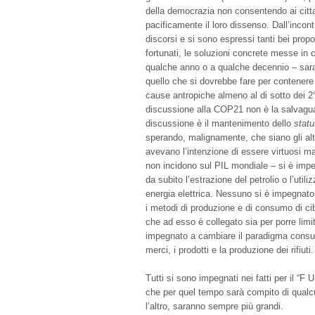
della democrazia non consentendo ai cittad
pacificamente il loro dissenso. Dall’incontr
discorsi e si sono espressi tanti bei propo
fortunati, le soluzioni concrete messe i
qualche anno o a qualche decennio – sara
quello che si dovrebbe fare per contenere 
cause antropiche almeno al di sotto dei 2
discussione alla COP21 non è la salvaguar
discussione è il mantenimento dello
stat
sperando, malignamente, che siano gli altr
avevano l’intenzione di essere virtuosi m
non incidono sul PIL mondiale – si è im
da subito l’estrazione del petrolio o l’util
energia elettrica. Nessuno si è impegnato 
i metodi di produzione e di consumo di cib
che ad esso è collegato sia per porre lim
impegnato a cambiare il paradigma consu
merci, i prodotti e la produzione dei rifiuti.
Tutti si sono impegnati nei fatti per il “F
che per quel tempo sarà compito di qualcun
l’altro, saranno sempre più grandi.