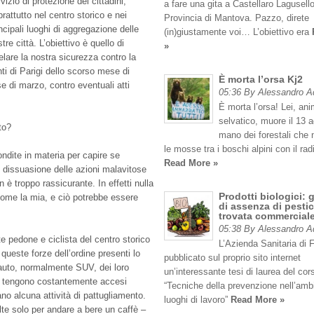
vizio di protezione dei cittadini,
a fare una gita a Castellaro Lagusello
rattutto nel centro storico e nei
Provincia di Mantova. Pazzo, direte
ncipali luoghi di aggregazione delle
(in)giustamente voi… L’obiettivo era
tre città. L’obiettivo è quello di
»
elare la nostra sicurezza contro la
nti di Parigi dello scorso mese di
È morta l’orsa Kj2
 di marzo, contro eventuali atti
05:36 By Alessandro 
È morta l’orsa! Lei, an
selvatico, muore il 13 
to?
mano dei forestali che
le mosse tra i boschi alpini con il rad
dite in materia per capire se
Read More »
di dissuasione delle azioni malavitose
 è troppo rassicurante. In effetti nulla
Prodotti biologici: 
come la mia, e ciò potrebbe essere
di assenza di pestic
trovata commercial
05:38 By Alessandro 
 pedone e ciclista del centro storico
L’Azienda Sanitaria di 
e queste forze dell’ordine presenti lo
pubblicato sul proprio sito internet
 auto, normalmente SUV, dei loro
un’interessante tesi di laurea del cor
he tengono costantemente accesi
“Tecniche della prevenzione nell’amb
no alcuna attività di pattugliamento.
luoghi di lavoro”
Read More »
lte solo per andare a bere un caffè –