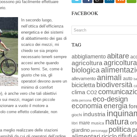
e possono più facilmente effettuare
orio.
FACEBOOK
In secondo luogo,
nell’ottica dell’efficienza
energetica e dei sistemi
di abbattimento dei gas di
TAG
scarico dei mezzi, mi
chiedo se sia proprio
abitare
abbigliamento
ac
necessario tenerli sempre
agricoltura
agricoltura
accesi anche quando
alimentaz
biologica
sono fermi. Se, come è
giusto che sia, gli
animali
auto
allevamento
ba
operatori devono avere un
biodiversità
bicicletta
c
minimo di comfort
comunicazi
clima
CO2
), è anche vero che tali obiettivi
eco-design
o sui mezzi, magari con piccole
della persona
economia
energia
for
nzionare a vuoto il motore a
inquina
lo come effetto collaterale, non
industria
giochi
natura
ort
mare
musica
libri
politica
p
giardino
a meglio realizzare delle stazioni
personaggi
rifiuti
alimentari
riciclo
r
ensibili da cui gli operatori dell’ordine