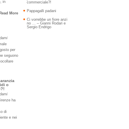
, in
commerciale?!
Pappagalli padani
Read More
Ci vorrebbe un fiore anzi
no … – Gianni Rodari e
Sergio Endrigo
Adami
imale
agosto per
 ne seguono
iocollare
garanzia
idi o
e?!
Adami
Firenze ha
so di
iente e nei