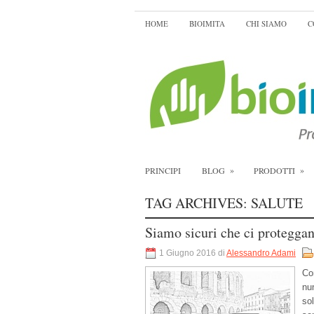
HOME
BIOIMITA
CHI SIAMO
C
»
»
PRINCIPI
BLOG
PRODOTTI
TAG ARCHIVES:
SALUTE
Siamo sicuri che ci proteggan
1 Giugno 2016 di
Alessandro Adami
Co
num
so