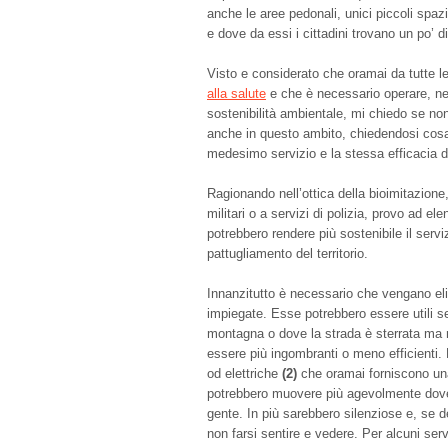
anche le aree pedonali, unici piccoli spaz
e dove da essi i cittadini trovano un po’ 
Visto e considerato che oramai da tutte l
alla salute
e che è necessario operare, ne
sostenibilità ambientale, mi chiedo se non
anche in questo ambito, chiedendosi cosa 
medesimo servizio e la stessa efficacia di
Ragionando nell’ottica della bioimitazione
militari o a servizi di polizia, provo ad el
potrebbero rendere più sostenibile il servi
pattugliamento del territorio.
Innanzitutto è necessario che vengano el
impiegate. Esse potrebbero essere utili se g
montagna o dove la strada è sterrata ma n
essere più ingombranti o meno efficienti. 
od elettriche
(2)
che oramai forniscono una
potrebbero muovere più agevolmente dove l
gente. In più sarebbero silenziose e, se 
non farsi sentire e vedere. Per alcuni ser