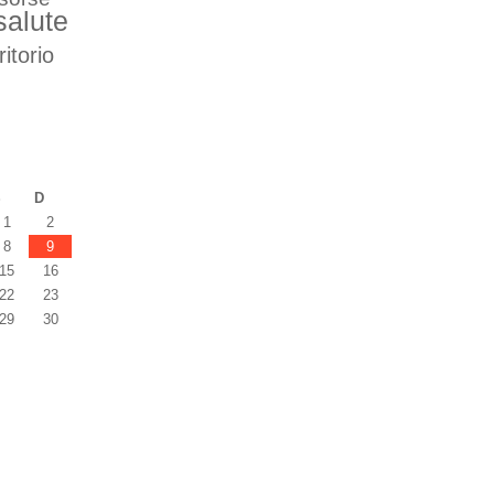
salute
ritorio
S
D
1
2
8
9
15
16
22
23
29
30