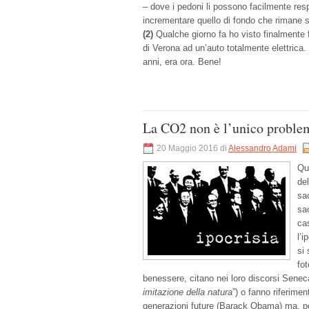
– dove i pedoni li possono facilmente resp
incrementare quello di fondo che rimane 
(2)
Qualche giorno fa ho visto finalmente f
di Verona ad un’auto totalmente elettrica
anni, era ora. Bene!
La CO2 non è l’unico proble
20 Maggio 2016 di
Alessandro Adami
Qu
de
sa
sa
ca
l’i
si 
fot
benessere, citano nei loro discorsi Senec
imitazione della natura
”) o fanno riferimen
generazioni future (Barack Obama) ma, poi,