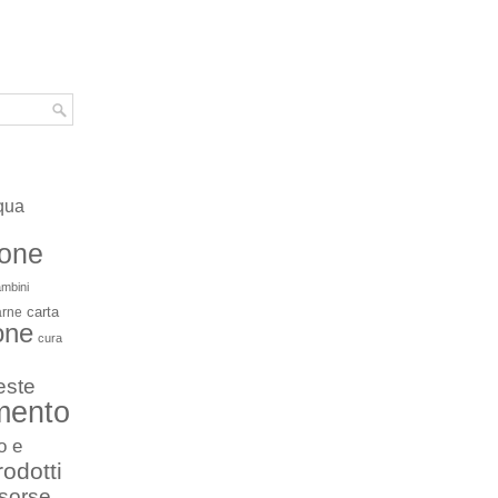
qua
ione
mbini
carta
arne
one
cura
este
mento
o e
rodotti
isorse