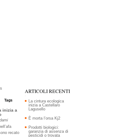
ARTICOLI RECENTI
Tags
La cintura ecologica
inizia a Castellaro
Lagusello
 inizia a
o
È morta l’orsa Kj2
Adami
ell’afa
Prodotti biologici:
garanzia di assenza di
sono recato
pesticidi o trovata