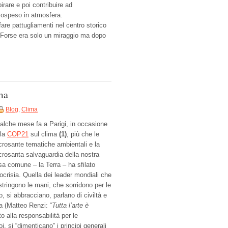
irare e poi contribuire ad
sospeso in atmosfera.
are pattugliamenti nel centro storico
. Forse era solo un miraggio ma dopo
ma
Blog
,
Clima
alche mese fa a Parigi, in occasione
lla
COP21
sul clima
(1)
, più che le
crosante tematiche ambientali e la
crosanta salvaguardia della nostra
sa comune – la Terra – ha sfilato
pocrisia. Quella dei leader mondiali che
stringono le mani, che sorridono per le
o, si abbracciano, parlano di civiltà e
a (Matteo Renzi: “
Tutta l’arte è
to alla responsabilità per le
 si “dimenticano” i principi generali