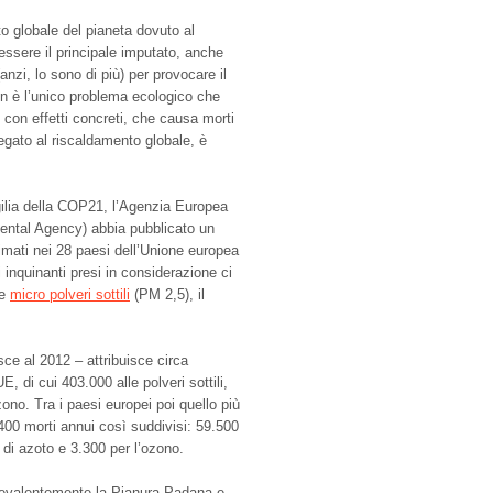
to globale del pianeta dovuto al
sere il principale imputato, anche
zi, lo sono di più) per provocare il
on è l’unico problema ecologico che
 con effetti concreti, che causa morti
egato al riscaldamento globale, è
igilia della COP21, l’Agenzia Europea
ntal Agency) abbia pubblicato un
timati nei 28 paesi dell’Unione europea
i inquinanti presi in considerazione ci
le
micro polveri sottili
(PM 2,5), il
isce al 2012 – attribuisce circa
E, di cui 403.000 alle polveri sottili,
ono. Tra i paesi europei poi quello più
4.400 morti annui così suddivisi: 59.500
do di azoto e 3.300 per l’ozono.
prevalentemente la Pianura Padana e,