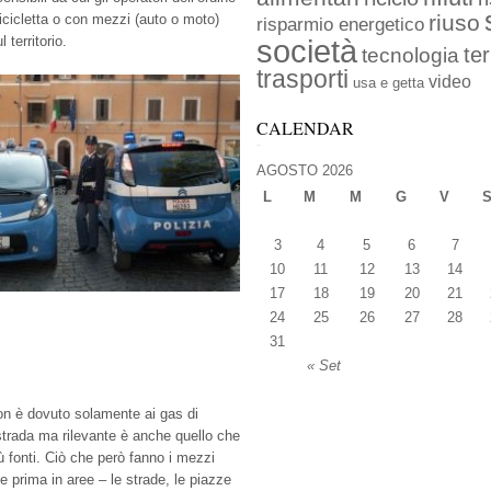
riuso
icicletta o con mezzi (auto o moto)
risparmio energetico
 territorio.
società
ter
tecnologia
trasporti
video
usa e getta
CALENDAR
AGOSTO 2026
L
M
M
G
V
3
4
5
6
7
10
11
12
13
14
17
18
19
20
21
24
25
26
27
28
31
« Set
n è dovuto solamente ai gas di
strada ma rilevante è anche quello che
ù fonti. Ciò che però fanno i mezzi
e prima in aree – le strade, le piazze