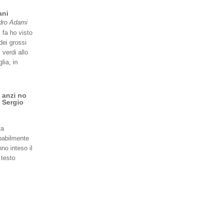
ani
dro Adami
 fa ho visto
dei grossi
 verdi allo
lia, in
 anzi no
 Sergio
ta
babilmente
no inteso il
 testo