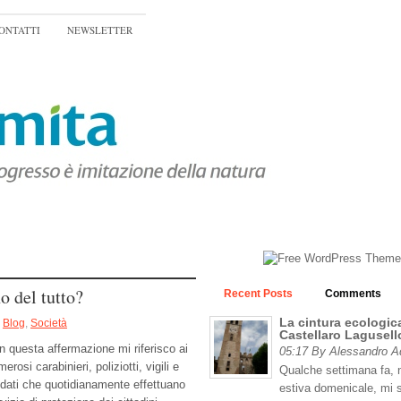
ONTATTI
NEWSLETTER
o del tutto?
Recent Posts
Comments
La cintura ecologica
Blog
,
Società
Castellaro Lagusell
n questa affermazione mi riferisco ai
05:17 By Alessandro 
erosi carabinieri, poliziotti, vigili e
Qualche settimana fa, n
ldati che quotidianamente effettuano
estiva domenicale, mi 