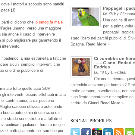
i dove i motori a scoppio sono banditi
Pappagalli pad
di pace
(1)
.
06:35 By Alessan
Una decina di anni
e parti ci dicono che
lo smog fa male
per la prima volta 
ll’agire umano, verso una maggiore
pappagalli tropicali
 sia anche il caso di intervenire
stato libero nei parchi pubblici di Sivig
si può migliorare pur garantendo il
Spagna.
Read More »
 intervento.
, ribadendo la mia estraneità a tattiche
Ci vorrebbe un fiore
… – Gianni Rodari e
encare alcuni semplici interventi che
Endrigo
zio di ordine pubblico e di
06:49 By Enri1968
Chi non si ricorda ques
splendida canzone per bambini? Pro
iminate tutte quelle auto SUV
molte persone, ascoltandola, non han
li interventi fossero effettuati in alta
significato importante e semplice del
ei centri storici, anzi, possono
scritto da Gianni
Read More »
Meglio sarebbe utilizzare auto ibride
 buona autonomia di esercizio e si
e strade sono strette e affollate di
SOCIAL PROFILES
devi pedinare qualcuno, forse è meglio
vizi di pattugliamento poi sarebbe più