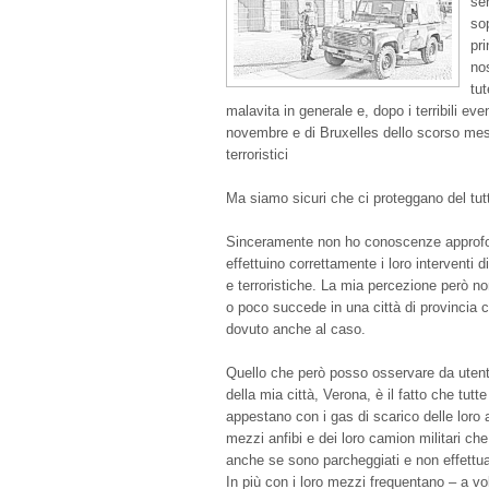
ser
sop
pri
nos
tut
malavita in generale e, dopo i terribili eve
novembre e di Bruxelles dello scorso mese
terroristici
Ma siamo sicuri che ci proteggano del tut
Sinceramente non ho conoscenze approfon
effettuino correttamente i loro interventi 
e terroristiche. La mia percezione però non
o poco succede in una città di provincia 
dovuto anche al caso.
Quello che però posso osservare da utente
della mia città, Verona, è il fatto che tutt
appestano con i gas di scarico delle loro
mezzi anfibi e dei loro camion militari c
anche se sono parcheggiati e non effettua
In più con i loro mezzi frequentano – a vo