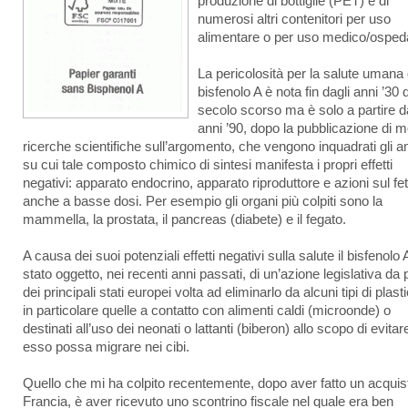
produzione di bottiglie (PET) e di
numerosi altri contenitori per uso
alimentare o per uso medico/ospeda
La pericolosità per la salute umana 
bisfenolo A è nota fin dagli anni ’30 
secolo scorso ma è solo a partire d
anni ’90, dopo la pubblicazione di m
ricerche scientifiche sull’argomento, che vengono inquadrati gli a
su cui tale composto chimico di sintesi manifesta i propri effetti
negativi: apparato endocrino, apparato riproduttore e azioni sul fe
anche a basse dosi. Per esempio gli organi più colpiti sono la
mammella, la prostata, il pancreas (diabete) e il fegato.
A causa dei suoi potenziali effetti negativi sulla salute il bisfenolo 
stato oggetto, nei recenti anni passati, di un’azione legislativa da 
dei principali stati europei volta ad eliminarlo da alcuni tipi di plast
in particolare quelle a contatto con alimenti caldi (microonde) o
destinati all’uso dei neonati o lattanti (biberon) allo scopo di evita
esso possa migrare nei cibi.
Quello che mi ha colpito recentemente, dopo aver fatto un acquist
Francia, è aver ricevuto uno scontrino fiscale nel quale era ben