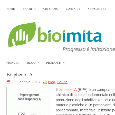
HOME
BIOIMITA
CHI SIAMO
CONTATTI
NEWSLETTER
»
»
PRINCIPI
BLOG
PRODOTTI
Bisphenol A
23 Gennaio 2013
Blog
,
Salute
Il
bisfenolo A
(BPA) è un composto
chimico di sintesi fondamentale nel
produzione degli additivi plastici e d
materie plastiche e, in particolare, d
policarbonato, materiale utilizzato p