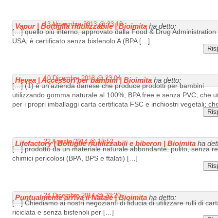
13 Novembre 2013 @ 23:10
Vapur | Bottiglia riutilizzabile | Bioimita
ha detto:
[…] quello più interno, approvato dalla Food & Drug Administration 
USA, è certificato senza bisfenolo A (BPA […]
Ris
10 Dicembre 2013 @ 23:04
Hevea | Accessori per bambini | Bioimita
ha detto:
[…] (1) è un’azienda danese che produce prodotti per bambini
utilizzando gomma naturale al 100%, BPA free e senza PVC; che ut
per i propri imballaggi carta certificata FSC e inchiostri vegetali; ch
Ris
22 Agosto 2014 @ 13:52
Lifefactory | Bottiglie riutilizzabili e biberon | Bioimita
ha det
[…] prodotto da un materiale naturale abbondante, pulito, senza re
chimici pericolosi (BPA, BPS e ftalati) […]
Ris
24 Dicembre 2014 @ 23:20
Puntualmente arriva il Natale | Bioimita
ha detto:
[…] Chiediamo ai nostri negozianti di fiducia di utilizzare rulli di car
riciclata e senza bisfenoli per […]