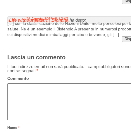
Ris
26 Agosto 2015 @ 10:12
Life without plastic | Bioimita
ha detto:
[…] con la classificazione delle Nazioni Unite, molto pericolosi per l
salute. Ne è un esempio il Bisfenolo A presente in numerosi prodotti
cui dispositivi medici e imballaggi per cibo e bevande; gli […]
Ris
Lascia un commento
Il tuo indirizzo email non sarà pubblicato.
I campi obbligatori sono
contrassegnati
*
Commento
Nome
*