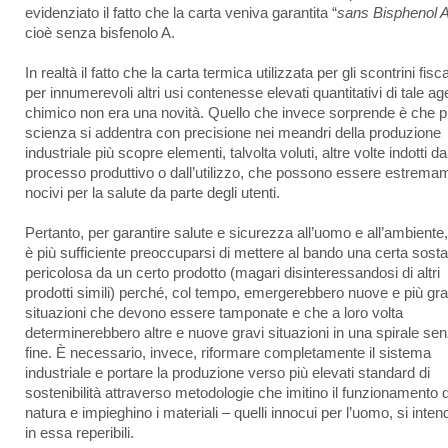
evidenziato il fatto che la carta veniva garantita “
sans Bisphenol 
cioè senza bisfenolo A.
In realtà il fatto che la carta termica utilizzata per gli scontrini fisca
per innumerevoli altri usi contenesse elevati quantitativi di tale ag
chimico non era una novità. Quello che invece sorprende è che pi
scienza si addentra con precisione nei meandri della produzione
industriale più scopre elementi, talvolta voluti, altre volte indotti da
processo produttivo o dall’utilizzo, che possono essere estrema
nocivi per la salute da parte degli utenti.
Pertanto, per garantire salute e sicurezza all’uomo e all’ambiente
è più sufficiente preoccuparsi di mettere al bando una certa sost
pericolosa da un certo prodotto (magari disinteressandosi di altri
prodotti simili) perché, col tempo, emergerebbero nuove e più gra
situazioni che devono essere tamponate e che a loro volta
determinerebbero altre e nuove gravi situazioni in una spirale se
fine. È necessario, invece, riformare completamente il sistema
industriale e portare la produzione verso più elevati standard di
sostenibilità attraverso metodologie che imitino il funzionamento d
natura e impieghino i materiali – quelli innocui per l’uomo, si inten
in essa reperibili.