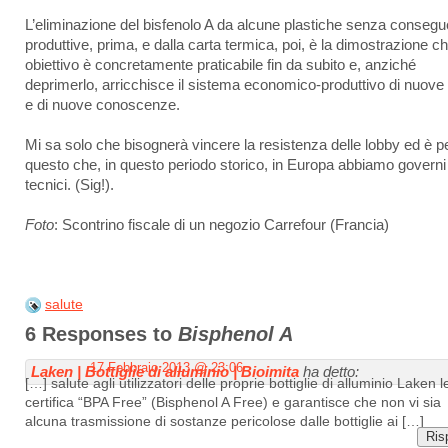
L’eliminazione del bisfenolo A da alcune plastiche senza conseg
produttive, prima, e dalla carta termica, poi, è la dimostrazione ch
obiettivo è concretamente praticabile fin da subito e, anziché
deprimerlo, arricchisce il sistema economico-produttivo di nuove
e di nuove conoscenze.
Mi sa solo che bisognerà vincere la resistenza delle lobby ed è p
questo che, in questo periodo storico, in Europa abbiamo governi
tecnici. (Sig!).
Foto
: Scontrino fiscale di un negozio Carrefour (Francia)
salute
6 Responses to
Bisphenol A
17 Febbraio 2013 @ 23:06
Laken | Bottiglie di alluminio | Bioimita
ha detto:
[…] salute agli utilizzatori delle proprie bottiglie di alluminio Laken l
certifica “BPA Free” (Bisphenol A Free) e garantisce che non vi sia
alcuna trasmissione di sostanze pericolose dalle bottiglie ai […]
Ris