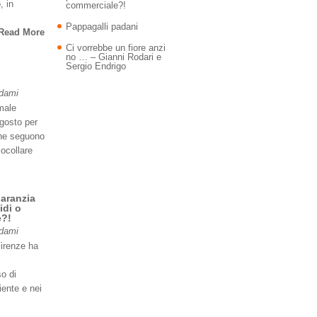
, in
commerciale?!
Pappagalli padani
Read More
Ci vorrebbe un fiore anzi
no … – Gianni Rodari e
Sergio Endrigo
Adami
imale
agosto per
 ne seguono
iocollare
garanzia
idi o
e?!
Adami
Firenze ha
so di
iente e nei