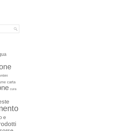
qua
ione
mbini
carta
arne
one
cura
este
mento
o e
rodotti
isorse