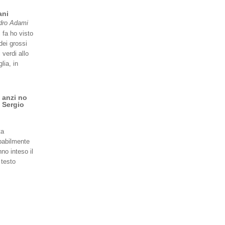
ani
dro Adami
 fa ho visto
dei grossi
 verdi allo
lia, in
 anzi no
 Sergio
ta
babilmente
no inteso il
 testo