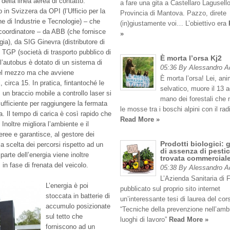
della linea aerea di contatto.
a fare una gita a Castellaro Lagusello
 in Svizzera da OPI (l’Ufficio per la
Provincia di Mantova. Pazzo, direte
e di Industrie e Tecnologie) – che
(in)giustamente voi… L’obiettivo era
coordinatore – da ABB (che fornisce
»
gia), da SIG Ginevra (distributore di
 TGP (società di trasporto pubblico di
È morta l’orsa Kj2
l’autobus è dotato di un sistema di
05:36 By Alessandro 
del mezzo ma che avviene
È morta l’orsa! Lei, an
 circa 15. In pratica, fintantoché le
selvatico, muore il 13 
un braccio mobile a controllo laser si
mano dei forestali che
ufficiente per raggiungere la fermata
le mosse tra i boschi alpini con il rad
a. Il tempo di carica è così rapido che
Read More »
 Inoltre migliora l’ambiente e il
eree e garantisce, al gestore dei
Prodotti biologici: 
lla scelta dei percorsi rispetto ad un
di assenza di pestic
parte dell’energia viene inoltre
trovata commercial
 in fase di frenata del veicolo.
05:38 By Alessandro 
L’Azienda Sanitaria di 
L’energia è poi
pubblicato sul proprio sito internet
stoccata in batterie di
un’interessante tesi di laurea del cor
accumulo posizionate
“Tecniche della prevenzione nell’amb
sul tetto che
luoghi di lavoro”
Read More »
forniscono ad un