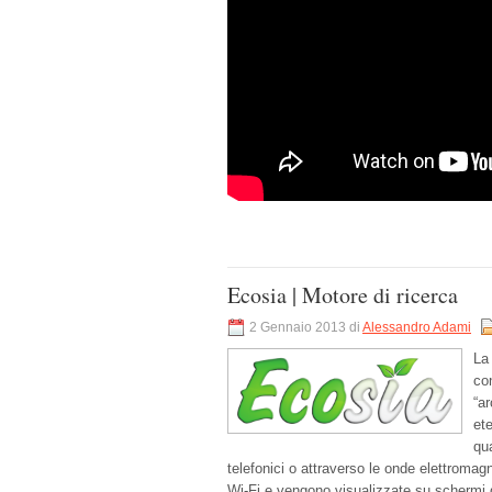
Ecosia | Motore di ricerca
2 Gennaio 2013 di
Alessandro Adami
La 
co
“a
ete
qu
telefonici o attraverso le onde elettromag
Wi-Fi e vengono visualizzate su schermi d