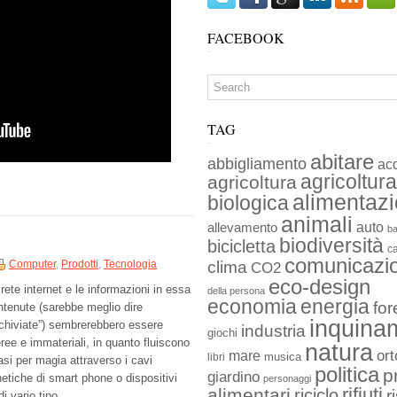
FACEBOOK
TAG
abitare
abbigliamento
ac
agricoltura
agricoltura
alimentaz
biologica
animali
auto
allevamento
ba
biodiversità
bicicletta
c
comunicazi
Computer
,
Prodotti
,
Tecnologia
clima
CO2
eco-design
rete internet e le informazioni in essa
della persona
economia
energia
for
ntenute (sarebbe meglio dire
inquina
rchiviate”) sembrerebbero essere
industria
giochi
ree e immateriali, in quanto fluiscono
natura
ort
mare
musica
libri
asi per magia attraverso i cavi
politica
p
giardino
netiche di smart phone o dispositivi
personaggi
rifiuti
alimentari
riciclo
r
i vario tipo.