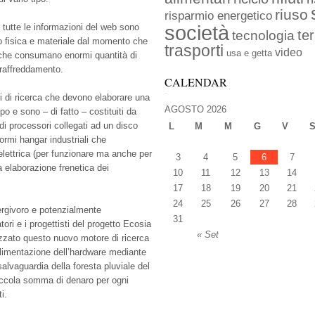
riuso
risparmio energetico
società
e tutte le informazioni del web sono
ter
tecnologia
 fisica e materiale dal momento che
trasporti
video
usa e getta
 che consumano enormi quantità di
o raffreddamento.
CALENDAR
i di ricerca che devono elaborare una
AGOSTO 2026
o e sono – di fatto – costituiti da
i processori collegati ad un disco
L
M
M
G
V
normi hangar industriali che
ettrica (per funzionare ma anche per
3
4
5
6
7
a elaborazione frenetica dei
10
11
12
13
14
17
18
19
20
21
24
25
26
27
28
ergivoro e potenzialmente
31
atori e i progettisti del progetto Ecosia
« Set
izzato questo nuovo motore di ricerca
alimentazione dell’hardware mediante
salvaguardia della foresta pluviale del
piccola somma di denaro per ogni
i.