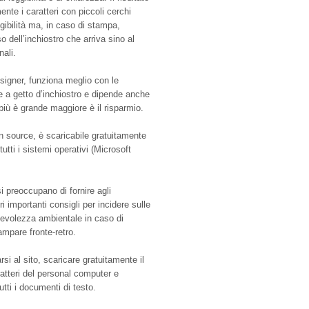
ente i caratteri con piccoli cerchi
gibilità ma, in caso di stampa,
 dell’inchiostro che arriva sino al
nali.
signer, funziona meglio con le
e a getto d’inchiostro e dipende anche
più è grande maggiore è il risparmio.
n source, è scaricabile gratuitamente
utti i sistemi operativi (Microsoft
 si preoccupano di fornire agli
i importanti consigli per incidere sulle
pevolezza ambientale in caso di
mpare fronte-retro.
rsi al sito, scaricare gratuitamente il
aratteri del personal computer e
utti i documenti di testo.