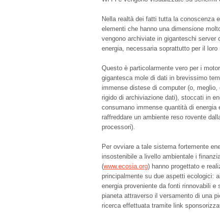
Nella realtà dei fatti tutta la conoscenza 
elementi che hanno una dimensione molto
vengono archiviate in giganteschi server
energia, necessaria soprattutto per il lor
Questo è particolarmente vero per i motor
gigantesca mole di dati in brevissimo temp
immense distese di computer (o, meglio, d
rigido di archiviazione dati), stoccati in e
consumano immense quantità di energia el
raffreddare un ambiente reso rovente dall
processori).
Per ovviare a tale sistema fortemente en
insostenibile a livello ambientale i finanzi
(
www.ecosia.org
) hanno progettato e real
principalmente su due aspetti ecologici: 
energia proveniente da fonti rinnovabili e 
pianeta attraverso il versamento di una 
ricerca effettuata tramite link sponsorizzat