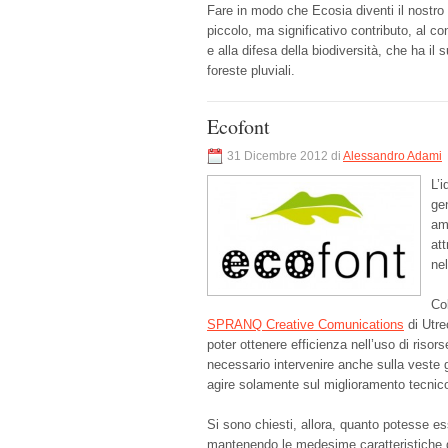
Fare in modo che Ecosia diventi il nostro 
piccolo, ma significativo contributo, al 
e alla difesa della biodiversità, che ha il 
foreste pluviali.
Ecofont
31 Dicembre 2012 di
Alessandro Adami
L’
gen
amb
att
nel
Col
SPRANQ Creative Comunications
di Utre
poter ottenere efficienza nell’uso di riso
necessario intervenire anche sulla veste gr
agire solamente sul miglioramento tecnico
Si sono chiesti, allora, quanto potesse ess
mantenendo le medesime caratteristiche di l