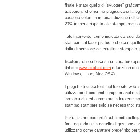
finale è stato quello di “svuotare” graficam
trasparenti che non ne pregiudicano la leg
possono determinare una riduzione nell’uso
20% in meno rispetto alle stampe tradizio
Tale intervento, come indicato dai suoi de
stampanti al laser piuttosto che con quell
dalla dimensione del carattere stampato: 
Ecofont
, che si basa su un carattere ope
dal sito
www.ecofont.com
e funziona con t
Windows, Linux, Mac OSX).
I progettisti di ecofont, nel loro sito web,
utilizzatori di personal computer anche altr
loro abitudini ed aumentare la loro consa
stampa: stampare solo se necessario; sta
Per utilizzare ecofont è sufficiente collega
font, copiarlo nella cartella di gestione c
utilizzarlo come carattere predefinito per t