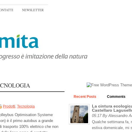
ONTATTI
NEWSLETTER
ECNOLOGIA
Recent Posts
Comments
La cintura ecologica
Prodotti
,
Tecnologia
Castellaro Lagusell
olleybus Optimisation Systeme
05:17 By Alessandro 
ion) è il primo autobus a grande
Qualche settimana fa, n
di trasporto 100% elettrico che non
estiva domenicale, mi 