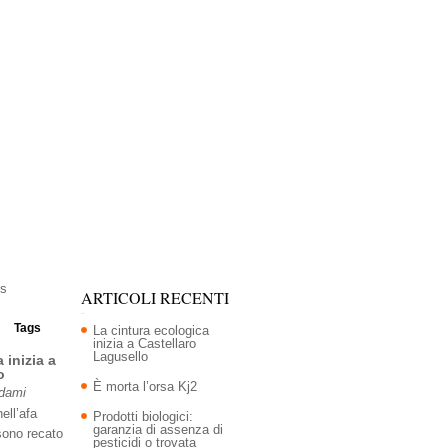
ARTICOLI RECENTI
Tags
La cintura ecologica
inizia a Castellaro
Lagusello
 inizia a
o
È morta l’orsa Kj2
Adami
ell’afa
Prodotti biologici:
garanzia di assenza di
sono recato
pesticidi o trovata