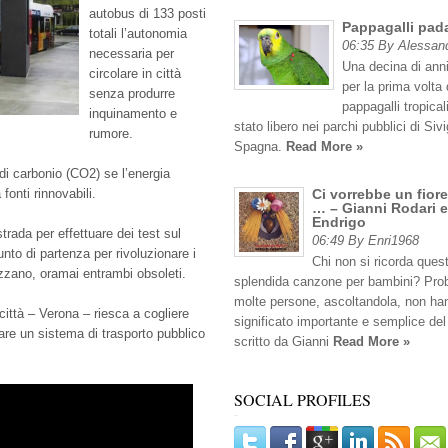
autobus di 133 posti
Pappagalli pad
totali l’autonomia
06:35 By Alessan
necessaria per
Una decina di anni
circolare in città
per la prima volta 
senza produrre
pappagalli tropicali
inquinamento e
stato libero nei parchi pubblici di Sivig
rumore.
Spagna.
Read More »
i carbonio (CO2) se l’energia
fonti rinnovabili.
Ci vorrebbe un fiore
… – Gianni Rodari e
Endrigo
strada per effettuare dei test sul
06:49 By Enri1968
to di partenza per rivoluzionare i
Chi non si ricorda ques
rizzano, oramai entrambi obsoleti.
splendida canzone per bambini? Pro
molte persone, ascoltandola, non han
ittà – Verona – riesca a cogliere
significato importante e semplice del
are un sistema di trasporto pubblico
scritto da Gianni
Read More »
SOCIAL PROFILES