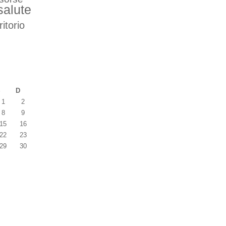
salute
ritorio
S
D
1
2
8
9
15
16
22
23
29
30