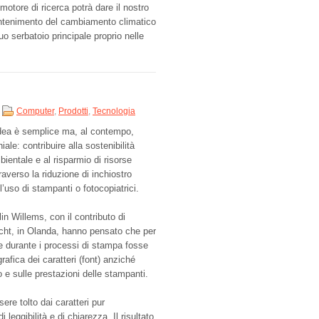
motore di ricerca potrà dare il nostro
contenimento del cambiamento climatico
suo serbatoio principale proprio nelle
Computer
,
Prodotti
,
Tecnologia
idea è semplice ma, al contempo,
iale: contribuire alla sostenibilità
ientale e al risparmio di risorse
raverso la riduzione di inchiostro
l’uso di stampanti o fotocopiatrici.
in Willems, con il contributo di
cht, in Olanda, hanno pensato che per
rse durante i processi di stampa fosse
afica dei caratteri (font) anziché
 e sulle prestazioni delle stampanti.
ere tolto dai caratteri pur
eggibilità e di chiarezza. Il risultato