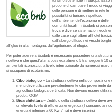
turismo sostenibile in Europa. Esso s
propone di cambiare il modo di viagg
delle persone e di mettere in rete le
possibilità di turismo rispettoso
dell’ambiente, dell’economa e delle
comunità locali. In Ecobnb si posso
trovare diverse sistemazioni ecofrien
dalle case sugli alberi all’hotel tradizi
dall’albergo diffuso nei vecchi borghi
all’igloo in alta montagna, dall’agriturismo al rifugio.
Per poter aderire a Ecobnb è necessario possedere una struttura
ricettiva e che quest’ultima possieda almeno 5 tra i seguenti 10 cri
ambientali riconosciuti a livello internazionale da numerosi march
si occupano di ecoturismo.
Cibo biologico
– La struttura ricettiva nella composizione 
menu deve utilizzare prevalentemente cibo proveniente da
agricoltura biologica certificata. Non devono essere utilizzat
prodotti OGM.
Bioarchitettura
– L’edificio della struttura ricettiva deve av
un elevato livello di efficienza energetica (il consumo annuo
energia è inferiore a 60 Kwh/mq) e deve inserirsi