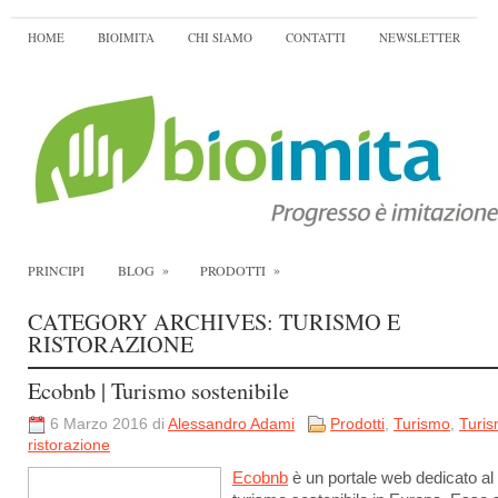
HOME
BIOIMITA
CHI SIAMO
CONTATTI
NEWSLETTER
»
»
PRINCIPI
BLOG
PRODOTTI
CATEGORY ARCHIVES:
TURISMO E
RISTORAZIONE
Ecobnb | Turismo sostenibile
6 Marzo 2016 di
Alessandro Adami
Prodotti
,
Turismo
,
Turis
ristorazione
Ecobnb
è un portale web dedicato al