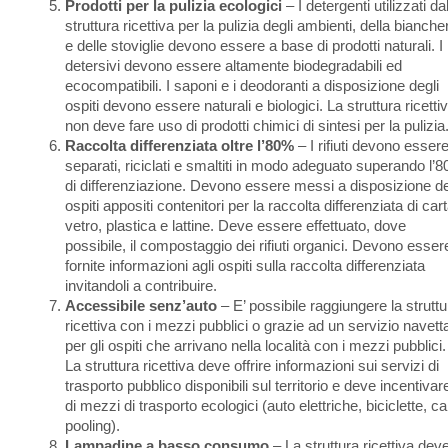
Prodotti per la pulizia ecologici
– I detergenti utilizzati da
struttura ricettiva per la pulizia degli ambienti, della bianche
e delle stoviglie devono essere a base di prodotti naturali. I
detersivi devono essere altamente biodegradabili ed
ecocompatibili. I saponi e i deodoranti a disposizione degli
ospiti devono essere naturali e biologici. La struttura ricetti
non deve fare uso di prodotti chimici di sintesi per la pulizia
Raccolta differenziata oltre l’80%
– I rifiuti devono esser
separati, riciclati e smaltiti in modo adeguato superando l’
di differenziazione. Devono essere messi a disposizione de
ospiti appositi contenitori per la raccolta differenziata di cart
vetro, plastica e lattine. Deve essere effettuato, dove
possibile, il compostaggio dei rifiuti organici. Devono esser
fornite informazioni agli ospiti sulla raccolta differenziata
invitandoli a contribuire.
Accessibile senz’auto
– E’ possibile raggiungere la struttu
ricettiva con i mezzi pubblici o grazie ad un servizio navett
per gli ospiti che arrivano nella località con i mezzi pubblici.
La struttura ricettiva deve offrire informazioni sui servizi di
trasporto pubblico disponibili sul territorio e deve incentivar
di mezzi di trasporto ecologici (auto elettriche, biciclette, ca
pooling).
Lampadine a basso consumo
– La struttura ricettiva dev