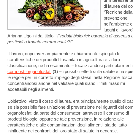
un’interessante
di laurea del co
“Tecniche della
prevenzione
nell’ambiente e
luoghi di lavoro
Arianna Ugolini dal titolo: “
Prodotti biologici: garanzia di assenza d
pesticidi o trovata commerciale?!
”
Il lavoro, dopo aver ampiamente e chiaramente spiegato le
caratteristiche dei prodotti fitosanitari in agricoltura e la loro
classificazione, ne ha esaminato – focalizzandosi particolarmente
composti organofosfati
(1)
– i possibili effetti sulla salute e ha spi
le regole per un corretto impiego degli stessi nella Regione Tosca
concentrandosi anche nel valutare quali siano i limiti massimi
accettabili negli alimenti.
L’obiettivo, visto il corso di laurea, era principalmente quello di ca
se sia possibile fare un’azione di prevenzione nei riguardi dei co
organofosfati da parte dei consumatori attraverso il consumo di
prodotti biologici oppure se tale prevenzione, in relazione alle
caratteristiche e alle contaminazioni degli alimenti, sia del tutto
ininfluente nei confronti del loro stato di salute in generale.