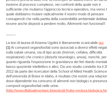
insieme di processi complessi, nei confronti della quale non è
sufficiente che mutiamo l’approccio tecnico-operativo, ma verso 
quale dobbiamo mutare radicalmente il nostro modo di pensare
consapevoli che nella partita della sostenibilità ambientale dobbi
essere anche disposti a perdere molto. Altrimenti non funziona!!!
_____
La tesi di laurea di Arianna Ugolini è liberamente scaricabile
qui
.
(1)
Ai composti organofosfati sono associati a diversi effetti negat
sulla salute umana, sia di tipo acuto (tremori, cefalea, difficoltà
respiratorie) che cronico (disturbi neurologici, ansia), nonché, per
quanto riguarda l’esposizione in gravidanza dei feti ritardo mental
basso quoziente intellettivo e altro. Da uno studio condotto tra il 
2012 da parte dei ricercatori della School of Allied Health Science
dell’università di Boise in Idaho, è risultato che esiste una relazio
dose-dipendente tra consumo di alimenti non biologici e presenza
composti organofosfati nelle urine.
(
http://www.ilfattoalimentare.it/pesticidi-frutta-verdura-biologica.ht