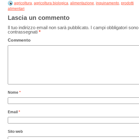
agricoltura
,
agricoltura biologica
,
alimentazione
,
inquinamento
,
prodotti
alimentari
Lascia un commento
Il tuo indirizzo email non sarà pubblicato.
I campi obbligatori sono
contrassegnati
*
Commento
Nome
*
Email
*
Sito web