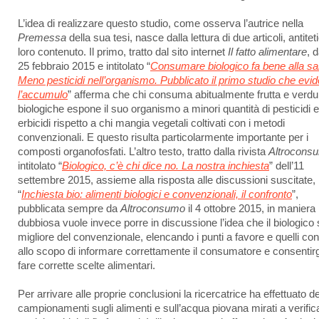
L’idea di realizzare questo studio, come osserva l’autrice nella
Premessa
della sua tesi, nasce dalla lettura di due articoli, antiteti
loro contenuto. Il primo, tratto dal sito internet
Il fatto alimentare
, 
25 febbraio 2015 e intitolato “
Consumare biologico fa bene alla sal
Meno pesticidi nell’organismo. Pubblicato il primo studio che evi
l’accumulo
” afferma che chi consuma abitualmente frutta e verdu
biologiche espone il suo organismo a minori quantità di pesticidi 
erbicidi rispetto a chi mangia vegetali coltivati con i metodi
convenzionali. E questo risulta particolarmente importante per i
composti organofosfati. L’altro testo, tratto dalla rivista
Altrocons
intitolato “
Biologico, c’è chi dice no. La nostra inchiesta
” dell’11
settembre 2015, assieme alla risposta alle discussioni suscitate,
“
Inchiesta bio: alimenti biologici e convenzionali, il confronto
”,
pubblicata sempre da
Altroconsumo
il 4 ottobre 2015, in maniera
dubbiosa vuole invece porre in discussione l’idea che il biologico 
migliore del convenzionale, elencando i punti a favore e quelli cont
allo scopo di informare correttamente il consumatore e consentirgl
fare corrette scelte alimentari.
Per arrivare alle proprie conclusioni la ricercatrice ha effettuato de
campionamenti sugli alimenti e sull’acqua piovana mirati a verifica