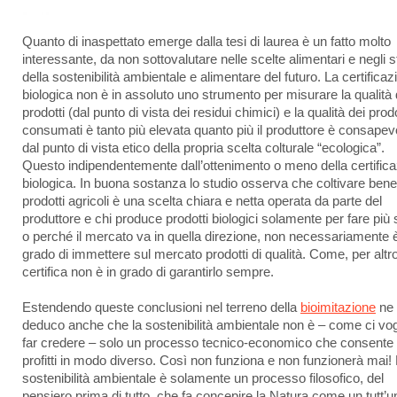
Quanto di inaspettato emerge dalla tesi di laurea è un fatto molto
interessante, da non sottovalutare nelle scelte alimentari e negli s
della sostenibilità ambientale e alimentare del futuro. La certificaz
biologica non è in assoluto uno strumento per misurare la qualità 
prodotti (dal punto di vista dei residui chimici) e la qualità dei prodo
consumati è tanto più elevata quanto più il produttore è consapev
dal punto di vista etico della propria scelta colturale “ecologica”.
Questo indipendentemente dall’ottenimento o meno della certific
biologica. In buona sostanza lo studio osserva che coltivare bene
prodotti agricoli è una scelta chiara e netta operata da parte del
produttore e chi produce prodotti biologici solamente per fare più 
o perché il mercato va in quella direzione, non necessariamente è
grado di immettere sul mercato prodotti di qualità. Come, per altro
certifica non è in grado di garantirlo sempre.
Estendendo queste conclusioni nel terreno della
bioimitazione
ne
deduco anche che la sostenibilità ambientale non è – come ci vog
far credere – solo un processo tecnico-economico che consente d
profitti in modo diverso. Così non funziona e non funzionerà mai!
sostenibilità ambientale è solamente un processo filosofico, del
pensiero prima di tutto, che fa concepire la Natura come un tutt’u