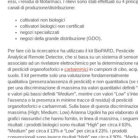
essi, i residui di fitofarmaci. I rilievi sono stati effettuati su 4 princi
canali di produzione/distribuzione:
coltivatori non biologici
coltivatori biologici non certificati
negozi specializzati
negozi della grande distribuzione (GDO).
Per fare ciò la ricercatrice ha utilizzato il kit BioPARD, Pesticide
Analytical Remote Detector, che si basa su un sistema di sensor
associato ad un rivelatore elettrochimico per la determinazione r
di pesticidi organofosforici e
carbammici
in campioni di cibo, acq
suolo. Il kit permette solo una valutazione fondamentalmente
qualitativa (presenza/assenza di pesticidi) e non quantitativa (se
per una discriminazione di massima tra valori quantitativi definiti “
e valori più bassi definiti “
Medium
”, mentre con valori “
Low
” s’int
l’assenza o la presenza in minime tracce di residui) di pesticidi
organofosforici e carbammati. Sulla base di questa discriminazio
massima (High; Medium; Low) Arianna Ugolini ha poi elaborato d
grafici riassuntivi che hanno fornito, in linea di massima, i seguent
risultati: i prodotti biologici sono risultati “High” per circa il 63%,
“Medium” per circa il 13% e “Low” per circa il 23%. i prodotti
convenzionali sono invece risultati “High” per circa il 90%, “Medi