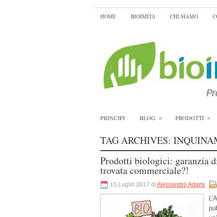
HOME
BIOIMITA
CHI SIAMO
C
»
»
PRINCIPI
BLOG
PRODOTTI
TAG ARCHIVES:
INQUINA
Prodotti biologici: garanzia d
trovata commerciale?!
15 Luglio 2017 di
Alessandro Adami
L’
pub