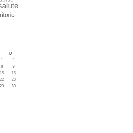
salute
ritorio
S
D
1
2
8
9
15
16
22
23
29
30