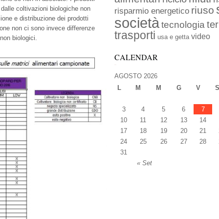
riuso
 dalle coltivazioni biologiche non
risparmio energetico
ione e distribuzione dei prodotti
società
ter
tecnologia
zione non ci sono invece differenze
trasporti
video
usa e getta
 non biologici.
CALENDAR
AGOSTO 2026
L
M
M
G
V
3
4
5
6
7
10
11
12
13
14
17
18
19
20
21
24
25
26
27
28
31
« Set