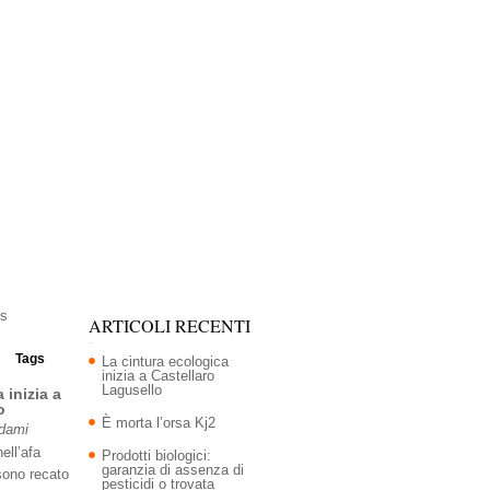
ARTICOLI RECENTI
Tags
La cintura ecologica
inizia a Castellaro
Lagusello
 inizia a
o
È morta l’orsa Kj2
Adami
ell’afa
Prodotti biologici:
garanzia di assenza di
sono recato
pesticidi o trovata