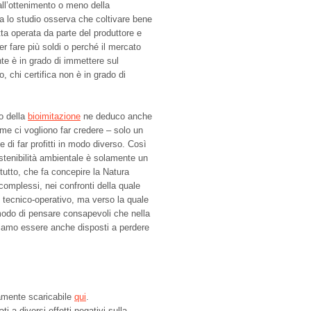
ll’ottenimento o meno della
za lo studio osserva che coltivare bene
etta operata da parte del produttore e
er fare più soldi o perché il mercato
te è in grado di immettere sul
o, chi certifica non è in grado di
o della
bioimitazione
ne deduco anche
me ci vogliono far credere – solo un
i far profitti in modo diverso. Così
stenibilità ambientale è solamente un
 tutto, che fa concepire la Natura
complessi, nei confronti della quale
 tecnico-operativo, ma verso la quale
odo di pensare consapevoli che nella
bbiamo essere anche disposti a perdere
eramente scaricabile
qui
.
 a diversi effetti negativi sulla