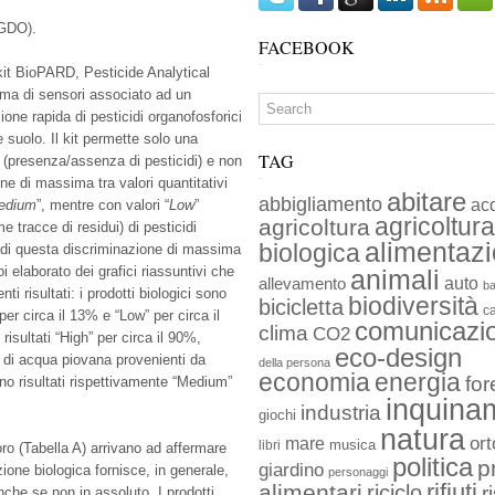
(GDO).
FACEBOOK
l kit BioPARD, Pesticide Analytical
ma di sensori associato ad un
ione rapida di pesticidi organofosforici
 suolo. Il kit permette solo una
TAG
 (presenza/assenza di pesticidi) e non
ne di massima tra valori quantitativi
abitare
abbigliamento
ac
edium
”, mentre con valori “
Low
”
agricoltura
agricoltura
 tracce di residui) di pesticidi
alimentaz
biologica
 di questa discriminazione di massima
 elaborato dei grafici riassuntivi che
animali
auto
allevamento
ba
ti risultati: i prodotti biologici sono
biodiversità
bicicletta
c
per circa il 13% e “Low” per circa il
comunicazi
clima
CO2
isultati “High” per circa il 90%,
eco-design
 di acqua piovana provenienti da
della persona
economia
energia
for
no risultati rispettivamente “Medium”
inquina
industria
giochi
natura
ort
mare
musica
libri
ro (Tabella A) arrivano ad affermare
politica
p
giardino
zione biologica fornisce, in generale,
personaggi
rifiuti
alimentari
riciclo
r
nche se non in assoluto. I prodotti