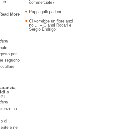
, in
commerciale?!
Pappagalli padani
Read More
Ci vorrebbe un fiore anzi
no … – Gianni Rodari e
Sergio Endrigo
Adami
imale
agosto per
 ne seguono
iocollare
garanzia
idi o
e?!
Adami
Firenze ha
so di
iente e nei