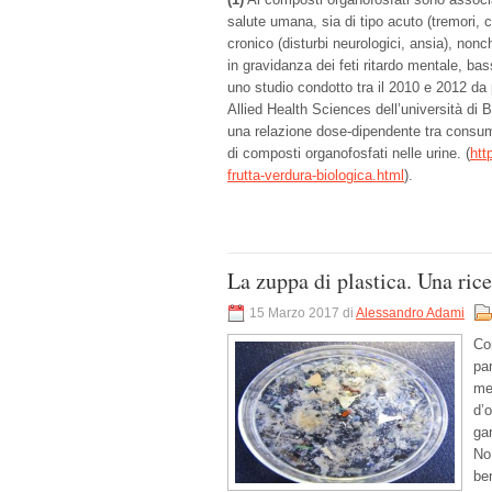
salute umana, sia di tipo acuto (tremori, ce
cronico (disturbi neurologici, ansia), non
in gravidanza dei feti ritardo mentale, bas
uno studio condotto tra il 2010 e 2012 da p
Allied Health Sciences dell’università di B
una relazione dose-dipendente tra consum
di composti organofosfati nelle urine. (
htt
frutta-verdura-biologica.html
).
La zuppa di plastica. Una rice
15 Marzo 2017 di
Alessandro Adami
Co
pa
med
d’o
ga
No
be