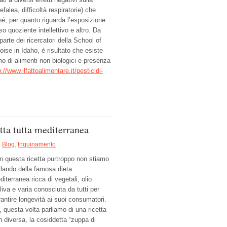
falea, difficoltà respiratorie) che
ché, per quanto riguarda l’esposizione
so quoziente intellettivo e altro. Da
arte dei ricercatori della School of
oise in Idaho, è risultato che esiste
o di alimenti non biologici e presenza
p://www.ilfattoalimentare.it/pesticidi-
tta tutta mediterranea
Blog
,
Inquinamento
n questa ricetta purtroppo non stiamo
rlando della famosa dieta
iterranea ricca di vegetali, olio
liva e varia conosciuta da tutti per
rantire longevità ai suoi consumatori.
, questa volta parliamo di una ricetta
n diversa, la cosiddetta “zuppa di