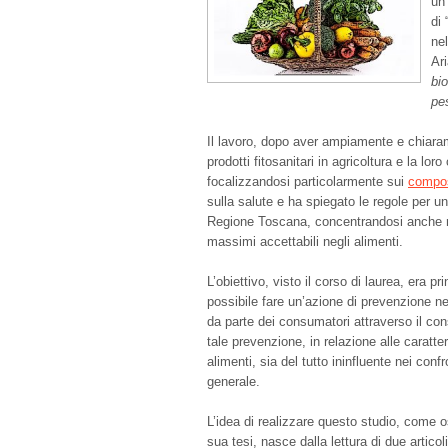
un’
di
nel
Ari
bio
pe
Il lavoro, dopo aver ampiamente e chiaram
prodotti fitosanitari in agricoltura e la lo
focalizzandosi particolarmente sui
compos
sulla salute e ha spiegato le regole per un
Regione Toscana, concentrandosi anche nel
massimi accettabili negli alimenti.
L’obiettivo, visto il corso di laurea, era p
possibile fare un’azione di prevenzione ne
da parte dei consumatori attraverso il con
tale prevenzione, in relazione alle caratte
alimenti, sia del tutto ininfluente nei confr
generale.
L’idea di realizzare questo studio, come o
sua tesi, nasce dalla lettura di due articoli