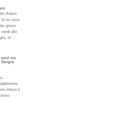
ani
dro Adami
 fa ho visto
dei grossi
 verdi allo
lia, in
 anzi no
 Sergio
ta
babilmente
no inteso il
 testo