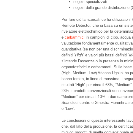
negozi specializzati
negozi della grande distribuzione 
Per fare ciò la ricercatrice ha utilizzato i
Remote Detector, che si basa su un siste
rivelatore elettrochimico per la determinaz
e
carbammici
in campioni di cibo, acqua e
valutazione fondamentalmente qualitativa
quantitativa (se non per una discriminazio
definiti “
High
” e valori più bassi definiti “
M
s’intende l’assenza o la presenza in minime
organofosforici e carbammati. Sulla base
(High; Medium; Low) Arianna Ugolini ha poi
hanno fornito, in linea di massima, i seguen
risultati “High” per circa il 63%, “Medium” 
23%. i prodotti convenzionali sono invece r
“Medium” per circa il 10%; i due campioni
Scandicci centro e Ginestra Fiorentina so
e “Low”.
Le conclusioni di questo interessante lavo
che, dal lato della produzione, la certifica
migliori prodotti di quella convenzionale a