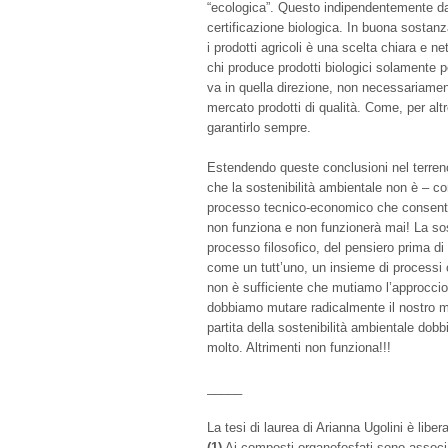
“ecologica”. Questo indipendentemente da
certificazione biologica. In buona sostan
i prodotti agricoli è una scelta chiara e n
chi produce prodotti biologici solamente p
va in quella direzione, non necessariamen
mercato prodotti di qualità. Come, per altr
garantirlo sempre.
Estendendo queste conclusioni nel terren
che la sostenibilità ambientale non è – co
processo tecnico-economico che consente d
non funziona e non funzionerà mai! La so
processo filosofico, del pensiero prima di
come un tutt’uno, un insieme di processi 
non è sufficiente che mutiamo l’approccio
dobbiamo mutare radicalmente il nostro m
partita della sostenibilità ambientale do
molto. Altrimenti non funziona!!!
_____
La tesi di laurea di Arianna Ugolini è lib
(1)
Ai composti organofosfati sono associati