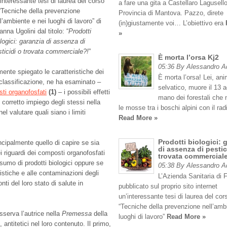
interessante tesi di laurea del corso
a fare una gita a Castellaro Lagusello
 “Tecniche della prevenzione
Provincia di Mantova. Pazzo, direte
l’ambiente e nei luoghi di lavoro” di
(in)giustamente voi… L’obiettivo era
anna Ugolini dal titolo: “
Prodotti
»
logici: garanzia di assenza di
sticidi o trovata commerciale?!
”
È morta l’orsa Kj2
05:36 By Alessandro 
ente spiegato le caratteristiche dei
È morta l’orsa! Lei, an
ro classificazione, ne ha esaminato –
selvatico, muore il 13 
ti organofosfati
(1)
– i possibili effetti
mano dei forestali che
 corretto impiego degli stessi nella
le mosse tra i boschi alpini con il rad
 valutare quali siano i limiti
Read More »
Prodotti biologici: 
rincipalmente quello di capire se sia
di assenza di pestic
i riguardi dei composti organofosfati
trovata commercial
sumo di prodotti biologici oppure se
05:38 By Alessandro 
ristiche e alle contaminazioni degli
L’Azienda Sanitaria di 
onti del loro stato di salute in
pubblicato sul proprio sito internet
un’interessante tesi di laurea del cor
“Tecniche della prevenzione nell’amb
sserva l’autrice nella
Premessa
della
luoghi di lavoro”
Read More »
, antitetici nel loro contenuto. Il primo,