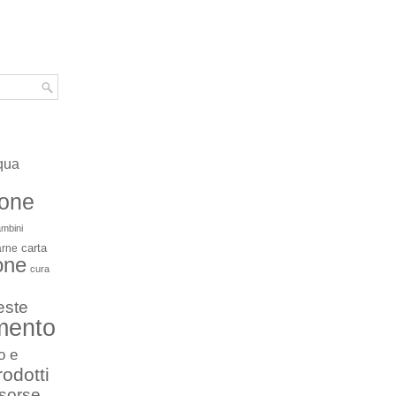
qua
ione
mbini
carta
arne
one
cura
este
mento
o e
rodotti
isorse