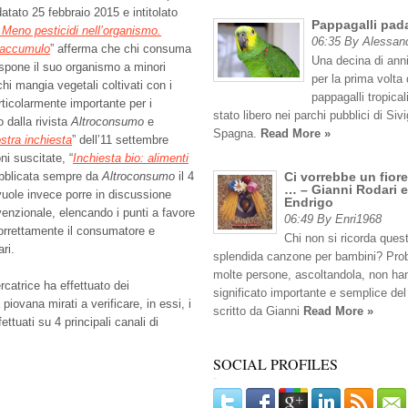
datato 25 febbraio 2015 e intitolato
Pappagalli pad
 Meno pesticidi nell’organismo.
06:35 By Alessan
l’accumulo
” afferma che chi consuma
Una decina di anni
espone il suo organismo a minori
per la prima volta 
 chi mangia vegetali coltivati con i
pappagalli tropicali
rticolarmente importante per i
stato libero nei parchi pubblici di Sivig
o dalla rivista
Altroconsumo
e
Spagna.
Read More »
ostra inchiesta
” dell’11 settembre
ni suscitate, “
Inchiesta bio: alimenti
ubblicata sempre da
Altroconsumo
il 4
Ci vorrebbe un fiore
… – Gianni Rodari e
uole invece porre in discussione
Endrigo
nvenzionale, elencando i punti a favore
06:49 By Enri1968
 correttamente il consumatore e
Chi non si ricorda ques
ri.
splendida canzone per bambini? Pro
molte persone, ascoltandola, non han
ercatrice ha effettuato dei
significato importante e semplice del
iovana mirati a verificare, in essi, i
scritto da Gianni
Read More »
fettuati su 4 principali canali di
SOCIAL PROFILES