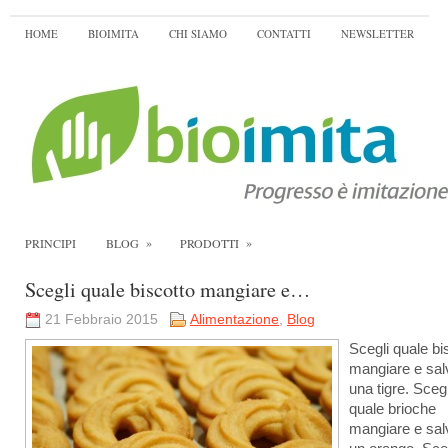
HOME
BIOIMITA
CHI SIAMO
CONTATTI
NEWSLETTER
»
»
PRINCIPI
BLOG
PRODOTTI
Scegli quale biscotto mangiare e…
21 Febbraio 2015
Alimentazione
,
Blog
Scegli quale bi
mangiare e sal
una tigre. Scegl
quale brioche
mangiare e sal