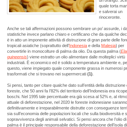
un orango. Sce
quale torta ma
e salverai un
rinoceronte.
Anche se tali affermazioni possono sembrare un po’ assurde, i dat
statistiche invece parlano chiaro e certificano che da qualche de
è in atto un imponente attività di distruzione di gran parte delle for
tropicali asiatiche (soprattutto dell’
Indonesia
e della
Malesia
) per
convertirle in monocolture di palma da olio. Da questa palma (
Ela
guineensis
) viene estratto un olio alimentare dalle molteplici virtù
industriali. È economico ed è solido a temperatura ambiente e, pe
questo, viene impiegato quale componente grassa in numerosi pr
trasformati che si trovano nei supermercati
(1)
.
Si pensi, tanto per citare qualche dato sull’entità della distruzione 
foreste, che 50 anni fa l’82% del territorio dell’Indonesia era ricope
boschi. Nel 1995 tale percentuale era già scesa al 52% e, al ritm
attuale di deforestazione, nel 2020 le foreste indonesiane sarann
definitivamente e irreparabilmente distrutte con conseguenze terrib
sia sull’economia delle popolazioni locali che sulla biodiversità e s
sopravvivenza degli animali selvatici. Si pensi ancora che l’olio di
palma è il principale responsabile della deforestazione dell’isola di