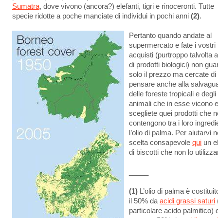
Sumatra
, dove vivono (ancora?) elefanti, tigri e rinoceronti. Tutte
specie ridotte a poche manciate di individui in pochi anni
(2)
.
Pertanto quando andate al
supermercato e fate i vostri
acquisti (purtroppo talvolta
di prodotti biologici) non gua
solo il prezzo ma cercate di
pensare anche alla salvagua
delle foreste tropicali e degli
animali che in esse vicono 
scegliete quei prodotti che 
contengono tra i loro ingredi
l’olio di palma. Per aiutarvi n
scelta consapevole
qui
un e
di biscotti che non lo utilizz
_____
(1)
L’olio di palma è costituit
il 50% da
acidi grassi saturi
particolare acido palmitico) 