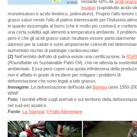
restante 50% da
acidi grass
insaturi
(soprattutto acido ol
monoinsaturo e acido linoleico, polinsaturo). Proprio l’alto tenore 
grassi saturi rende l’olio di palma interessante per l’industria alim
in quanto assomiglia al burro (che è molto più costoso) e conferi
una certa solidità agli alimenti a temperatura ambiente. Il problem
però è che gli acidi grassi saturi risultano essere particolarmente
dannosi per la salute e sono ampiamente coinvolti nel determinar
aumentato rischio di patologie cardiovascolari.
(2)
Nell’ambito dell’olio di palma esiste una certificazione, la
RSP
(Roundtable on Sustainable Palm Oil), che ne attesta la sostenibil
ambientale. Essa però copre una quota infinitesima della produzi
non è affatto in grado di incidere per mitigare i problemi di
deforestazione che sono legati a tale grasso.
Immagine
: La deforestazione dell’isola del
Borneo
(anni 1950-200
WWF
Foto
: I terribili effetti sugli animali e sul territorio della deforestazi
nel sud-est asiatico
Fo
nte
:
La Stampa
;
Il Fatto Alimentare