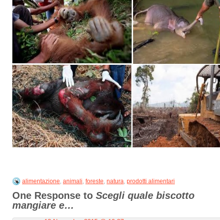
alimentazione
,
animali
,
foreste
,
natura
,
prodotti alimentari
One Response to
Scegli quale biscotto
mangiare e…