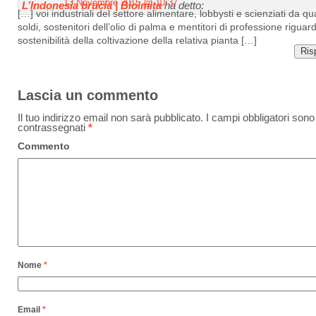
13 Novembre 2015 @ 10:37
L’Indonesia brucia | Bioimita
ha detto:
[…] voi industriali del settore alimentare, lobbysti e scienziati da qu
soldi, sostenitori dell’olio di palma e mentitori di professione riguar
sostenibilità della coltivazione della relativa pianta […]
Ris
Lascia un commento
Il tuo indirizzo email non sarà pubblicato.
I campi obbligatori sono
contrassegnati
*
Commento
Nome
*
Email
*