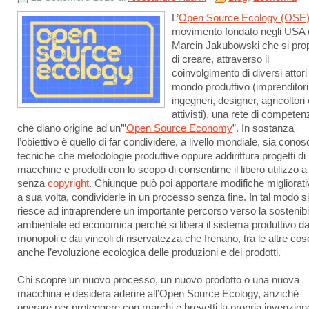
L’
Open Source Ecology (OSE
movimento fondato negli USA 
Marcin Jakubowski che si pro
di creare, attraverso il
coinvolgimento di diversi attori
mondo produttivo (imprenditori
ingegneri, designer, agricoltori 
attivisti), una rete di competen
che diano origine ad un’”
Open Source Economy
”. In sostanza
l’obiettivo è quello di far condividere, a livello mondiale, sia cono
tecniche che metodologie produttive oppure addirittura progetti di
macchine e prodotti con lo scopo di consentirne il libero utilizzo a t
senza
copyright
. Chiunque può poi apportare modifiche migliorati
a sua volta, condividerle in un processo senza fine. In tal modo si
riesce ad intraprendere un importante percorso verso la sostenibil
ambientale ed economica perché si libera il sistema produttivo da
monopoli e dai vincoli di riservatezza che frenano, tra le altre cos
anche l’evoluzione ecologica delle produzioni e dei prodotti.
Chi scopre un nuovo processo, un nuovo prodotto o una nuova
macchina e desidera aderire all’Open Source Ecology, anziché
operare per proteggere con marchi e brevetti la propria invenzion