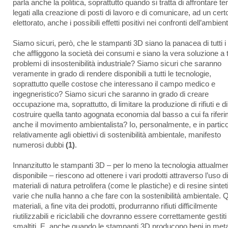
parla anche la politica, soprattutto quando si tratta di affrontare te
legati alla creazione di posti di lavoro e di comunicare, ad un cert
elettorato, anche i possibili effetti positivi nei confronti dell’ambien
Siamo sicuri, però, che le stampanti 3D siano la panacea di tutti i
che affliggono la società dei consumi e siano la vera soluzione a tu
problemi di insostenibilità industriale? Siamo sicuri che saranno
veramente in grado di rendere disponibili a tutti le tecnologie,
soprattutto quelle costose che interessano il campo medico e
ingegneristico? Siamo sicuri che saranno in grado di creare
occupazione ma, soprattutto, di limitare la produzione di rifiuti e di
costruire quella tanto agognata economia dal basso a cui fa rifer
anche il movimento ambientalista? Io, personalmente, e in partico
relativamente agli obiettivi di sostenibilità ambientale, manifesto
numerosi dubbi
(1)
.
Innanzitutto le stampanti 3D – per lo meno la tecnologia attualme
disponibile – riescono ad ottenere i vari prodotti attraverso l’uso di
materiali di natura petrolifera (come le plastiche) e di resine sinte
varie che nulla hanno a che fare con la sostenibilità ambientale. 
materiali, a fine vita dei prodotti, produrranno rifiuti difficilmente
riutilizzabili e riciclabili che dovranno essere correttamente gestiti
smaltiti. E, anche quando le stampanti 3D producono beni in meta