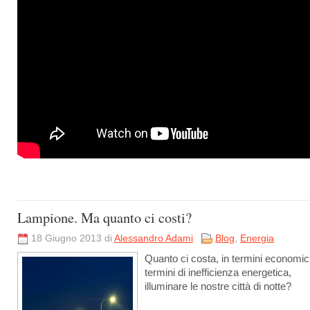
Lampione. Ma quanto ci costi?
18 Giugno 2013 di
Alessandro Adami
Blog
,
Energia
Quanto ci costa, in termini economici
termini di inefficienza energetica,
illuminare le nostre città di notte?