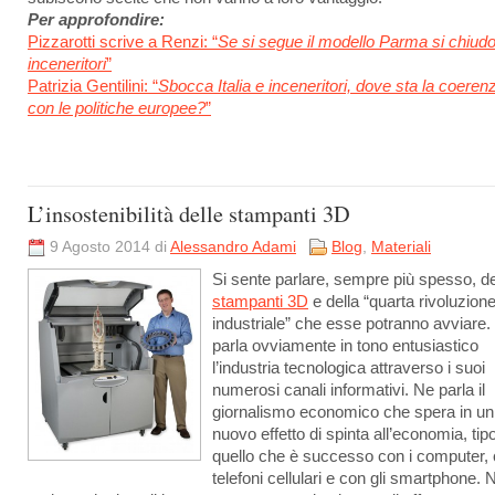
Per approfondire:
Pizzarotti scrive a Renzi: “
Se si segue il modello Parma si chiudo
inceneritori
”
Patrizia Gentilini: “
Sbocca Italia e inceneritori, dove sta la coeren
con le politiche europee?
”
L’insostenibilità delle stampanti 3D
9 Agosto 2014 di
Alessandro Adami
Blog
,
Materiali
Si sente parlare, sempre più spesso, de
stampanti 3D
e della “quarta rivoluzion
industriale” che esse potranno avviare.
parla ovviamente in tono entusiastico
l’industria tecnologica attraverso i suoi
numerosi canali informativi. Ne parla il
giornalismo economico che spera in un
nuovo effetto di spinta all’economia, tip
quello che è successo con i computer, 
telefoni cellulari e con gli smartphone. 