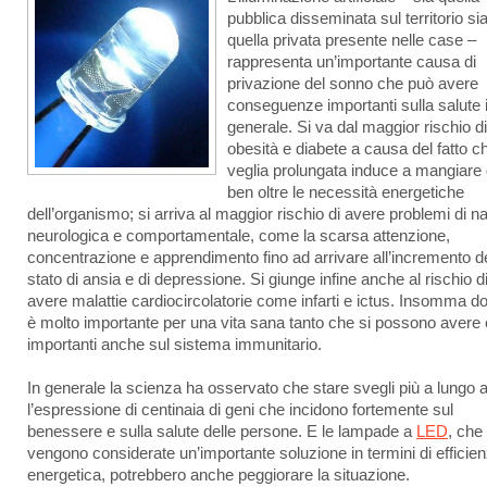
pubblica disseminata sul territorio si
quella privata presente nelle case –
rappresenta un’importante causa di
privazione del sonno che può avere
conseguenze importanti sulla salute 
generale. Si va dal maggior rischio di
obesità e diabete a causa del fatto ch
veglia prolungata induce a mangiare d
ben oltre le necessità energetiche
dell’organismo; si arriva al maggior rischio di avere problemi di n
neurologica e comportamentale, come la scarsa attenzione,
concentrazione e apprendimento fino ad arrivare all’incremento de
stato di ansia e di depressione. Si giunge infine anche al rischio d
avere malattie cardiocircolatorie come infarti e ictus. Insomma d
è molto importante per una vita sana tanto che si possono avere e
importanti anche sul sistema immunitario.
In generale la scienza ha osservato che stare svegli più a lungo a
l’espressione di centinaia di geni che incidono fortemente sul
benessere e sulla salute delle persone. E le lampade a
LED
, che
vengono considerate un’importante soluzione in termini di efficie
energetica, potrebbero anche peggiorare la situazione.