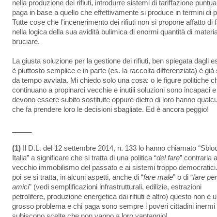
nella produzione dei rifiuti, introdurre sistemi di tariffazione puntua
paga in base a quello che effettivamente si produce in termini di 
Tutte cose che l’incenerimento dei rifiuti non si propone affatto di 
nella logica della sua avidità bulimica di enormi quantità di materia
bruciare.
La giusta soluzione per la gestione dei rifiuti, ben spiegata dagli es
è piuttosto semplice e in parte (es. la raccolta differenziata) è già 
da tempo avviata. Mi chiedo solo una cosa: o le figure politiche c
continuano a propinarci vecchie e inutili soluzioni sono incapaci e
devono essere subito sostituite oppure dietro di loro hanno qualc
che fa prendere loro le decisioni sbagliate. Ed è ancora peggio!
_____
(1)
Il D.L. del 12 settembre 2014, n. 133 lo hanno chiamato “Sblo
Italia” a significare che si tratta di una politica “
del fare
” contraria a
vecchio immobilismo del passato e ai sistemi troppo democratici
poi se si tratta, in alcuni aspetti, anche di “
fare male
” o di “
fare per
amici
” (vedi semplificazioni infrastrutturali, edilizie, estrazioni
petrolifere, produzione energetica dai rifiuti e altro) questo non è 
grosso problema e chi paga sono sempre i poveri cittadini inermi
subiscono scelte che non vanno a loro vantaggio!