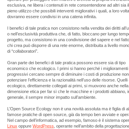
esclusiva, ne libera i contenuti in rete consentendone ad altri sia il
pieno utilizzo che possibili interventi migliorativi i quali, a loro volta
dovranno essere condivisi in una catena infinita.
I benefici di tale pratica non consistono nella vendita dei diritti all’u
o nell’esclusività produttiva che, di fatto, bloccano per lungo tempo
progetto, ma consistono in una condivisione del sapere e nel fatt
chi crea può disporre di una rete enorme, distribuita a livello mond
di “collaboratori”.
Gran parte dei benefici di tale pratica possono essere sia di tipo
economico che ecologico. I primi si hanno perché i miglioramenti
progressivi cercano sempre di diminuire i costi di produzione no
potenziare l’efficienza e la razionalità nell’uso delle risorse. Quelli 
ecologico, direttamente collegati ai primi, si muovono anche nella
dimensione etica per far sì che le macchine e i prodotti abbiano, i
generale, il sempre minor impatto sull’ambiente.
L’Open Source Ecology non è una novità assoluta ma è figlia di al
famose pratiche di open source, già da tempo ben avviate e opera
Nel campo dell’informatica, ad esempio, famoso è il sistema oper
Linux
oppure
WordPress
, operante nell’ambito della progettazion