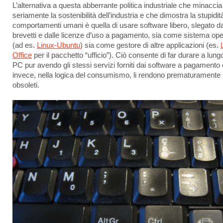
L’alternativa a questa abberrante politica industriale che minaccia
seriamente la sostenibilità dell’industria e che dimostra la stupidit
comportamenti umani è quella di usare software libero, slegato da
brevetti e dalle licenze d’uso a pagamento, sia come sistema ope
(ad es.
Linux-Ubuntu
) sia come gestore di altre applicazioni (es.
Office
per il pacchetto “ufficio”). Ciò consente di far durare a lungo
PC pur avendo gli stessi servizi forniti dai software a pagamento
invece, nella logica del consumismo, li rendono prematuramente
obsoleti.