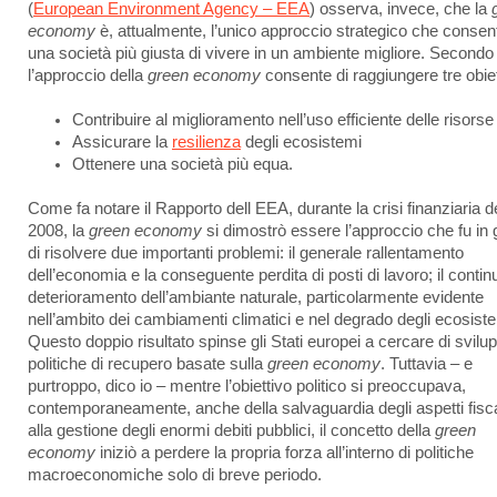
(
European Environment Agency – EEA
) osserva, invece, che la
economy
è, attualmente, l’unico approccio strategico che consen
una società più giusta di vivere in un ambiente migliore. Secondo
l’approccio della
green economy
consente di raggiungere tre obiett
Contribuire al miglioramento nell’uso efficiente delle risorse
Assicurare la
resilienza
degli ecosistemi
Ottenere una società più equa.
Come fa notare il Rapporto dell EEA, durante la crisi finanziaria d
2008, la
green economy
si dimostrò essere l’approccio che fu in
di risolvere due importanti problemi: il generale rallentamento
dell’economia e la conseguente perdita di posti di lavoro; il contin
deterioramento dell’ambiante naturale, particolarmente evidente
nell’ambito dei cambiamenti climatici e nel degrado degli ecosiste
Questo doppio risultato spinse gli Stati europei a cercare di svilu
politiche di recupero basate sulla
green economy
. Tuttavia – e
purtroppo, dico io – mentre l’obiettivo politico si preoccupava,
contemporaneamente, anche della salvaguardia degli aspetti fisca
alla gestione degli enormi debiti pubblici, il concetto della
green
economy
iniziò a perdere la propria forza all’interno di politiche
macroeconomiche solo di breve periodo.