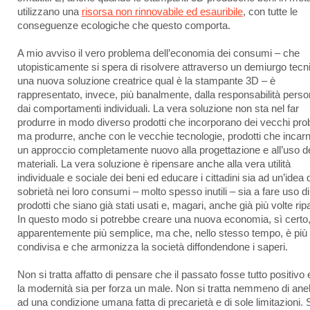
utilizzano una
risorsa non rinnovabile ed esauribile
, con tutte le
conseguenze ecologiche che questo comporta.
A mio avviso il vero problema dell’economia dei consumi – che
utopisticamente si spera di risolvere attraverso un demiurgo tecn
una nuova soluzione creatrice qual è la stampante 3D – è
rappresentato, invece, più banalmente, dalla responsabilità perso
dai comportamenti individuali. La vera soluzione non sta nel far
produrre in modo diverso prodotti che incorporano dei vecchi pro
ma produrre, anche con le vecchie tecnologie, prodotti che incar
un approccio completamente nuovo alla progettazione e all’uso d
materiali. La vera soluzione è ripensare anche alla vera utilità
individuale e sociale dei beni ed educare i cittadini sia ad un’idea d
sobrietà nei loro consumi – molto spesso inutili – sia a fare uso di
prodotti che siano già stati usati e, magari, anche già più volte ripa
In questo modo si potrebbe creare una nuova economia, sì certo
apparentemente più semplice, ma che, nello stesso tempo, è più
condivisa e che armonizza la società diffondendone i saperi.
Non si tratta affatto di pensare che il passato fosse tutto positivo
la modernità sia per forza un male. Non si tratta nemmeno di ane
ad una condizione umana fatta di precarietà e di sole limitazioni. 