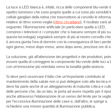
La luce a LED bianca è, infatti, ricca delle componenti blu-verde d
spettro luminoso che sono proprio quelle a cui sono più sensibili l
cellule gangliari della retina che trasmettono al cervello le informa
relative al ritmo sonno-veglia (
ritmo circadiano
). Il risultato sarà al
seguente: l’illuminazione artificiale (in particolare quella a LED,
compresi i televisori e i computer che si basano sempre di più su
questa tecnologia) segnalerà sempre di più al nostro cervello ch
è ancora giunta l’ora di dormire con la conseguenza di farci perd
ogni giorno, mese dopo mese, anno dopo anno, preziose ore di s
La soluzione, già all’attenzione dei progettisti e dei produttori, pot
essere quella di correggere la componente blu-verde delle luci a
con un’emissione più orientata verso la tonalità giallo-arancio.
Si deve però osservare il fatto che un’importante contributo al
mantenimento della salute non si può delegare solo alla tecnica 
deve far parte anche di un atteggiamento di maturità critica e cult
delle persone che, da un lato, le porta ad avere rispetto per il ripo
anche attraverso l’elaborazione di un senso del limite per la vegli
per l’eccessiva illuminazione delle case e, dall’altro, le spinge a
richiedere una minore quantità di illuminazione pubblica.