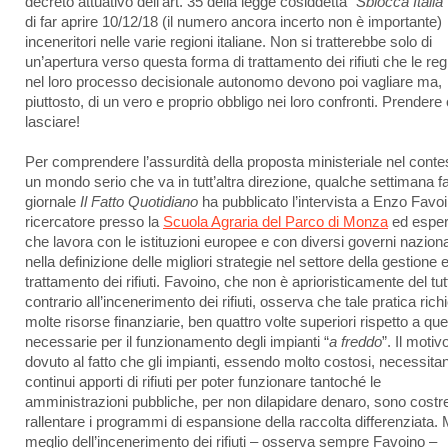
decreto attuativo dell’art. 35 della legge cosiddetta “
Sblocca Italia
di far aprire 10/12/18 (il numero ancora incerto non è importante)
inceneritori nelle varie regioni italiane. Non si tratterebbe solo di
un’apertura verso questa forma di trattamento dei rifiuti che le reg
nel loro processo decisionale autonomo devono poi vagliare ma,
piuttosto, di un vero e proprio obbligo nei loro confronti. Prendere 
lasciare!
Per comprendere l’assurdità della proposta ministeriale nel contes
un mondo serio che va in tutt’altra direzione, qualche settimana fa 
giornale
Il Fatto Quotidiano
ha pubblicato l’intervista a Enzo Favoi
ricercatore presso la
Scuola Agraria del Parco di Monza
ed esper
che lavora con le istituzioni europee e con diversi governi naziona
nella definizione delle migliori strategie nel settore della gestione 
trattamento dei rifiuti. Favoino, che non è aprioristicamente del tut
contrario all’incenerimento dei rifiuti, osserva che tale pratica rich
molte risorse finanziarie, ben quattro volte superiori rispetto a que
necessarie per il funzionamento degli impianti “
a freddo
”. Il motiv
dovuto al fatto che gli impianti, essendo molto costosi, necessitan
continui apporti di rifiuti per poter funzionare tantoché le
amministrazioni pubbliche, per non dilapidare denaro, sono costre
rallentare i programmi di espansione della raccolta differenziata. 
meglio dell’incenerimento dei rifiuti – osserva sempre Favoino –