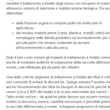
sarebbe il trattamento a freddo degli stessi con recupero di mater
attraverso sistemi di selezione e stabilizzazione biologica. Da ess
otterrebbe:
dalla frazione organica compost pulito da riutilizzare in
agricoltura;
dal residuo materie prime (carta, plastica, metalli, vetro) da
reimpiegare nelle attività produttive ed eventualmente, per l
piccola parte che rimane, materiale da avviare
all’incenerimento o alla discarica.
Dato il loro costo minore gli impianti di trattamento a freddo cons
anche di modulare politiche di espansione della raccolta differenz
monte, cioè effettuata già da parte dei cittadini.
Una delle critiche (ingiuste) al trattamento a freddo dei rifiuti è ch
non consente di evitare le discariche. Spiega sempre Favoino ch
anche l’incenerimento dei rifiuti ha bisogno di discariche perché l
ceneri (circa il 30% del totale) e le scorie intercettate dai camini –
l’altro molto nocive – da qualche parte devono pur essere messe
evitare la discarica, invece, sarebbe necessario e possibile poten
la raccolta differenziata a monte, sviluppare programmi di riduzio