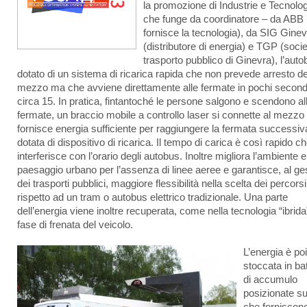
la promozione di Industrie e Tecnolog
che funge da coordinatore – da ABB
fornisce la tecnologia), da SIG Gine
(distributore di energia) e TGP (socie
trasporto pubblico di Ginevra), l’auto
dotato di un sistema di ricarica rapida che non prevede arresto de
mezzo ma che avviene direttamente alle fermate in pochi second
circa 15. In pratica, fintantoché le persone salgono e scendono al
fermate, un braccio mobile a controllo laser si connette al mezzo 
fornisce energia sufficiente per raggiungere la fermata successiv
dotata di dispositivo di ricarica. Il tempo di carica è così rapido c
interferisce con l’orario degli autobus. Inoltre migliora l’ambiente e 
paesaggio urbano per l’assenza di linee aeree e garantisce, al ge
dei trasporti pubblici, maggiore flessibilità nella scelta dei percorsi
rispetto ad un tram o autobus elettrico tradizionale. Una parte
dell’energia viene inoltre recuperata, come nella tecnologia “ibrida”
fase di frenata del veicolo.
L’energia è poi
stoccata in bat
di accumulo
posizionate sul