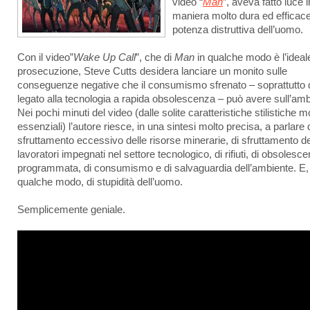
video “
Man
”, aveva fatto luce i
maniera molto dura ed efficace
potenza distruttiva dell’uomo.
Con il video”
Wake Up Call
”, che di
Man
in qualche modo è l’ideal
prosecuzione, Steve Cutts desidera lanciare un monito sulle
conseguenze negative che il consumismo sfrenato – soprattutto 
legato alla tecnologia a rapida obsolescenza – può avere sull’amb
Nei pochi minuti del video (dalle solite caratteristiche stilistiche m
essenziali) l’autore riesce, in una sintesi molto precisa, a parlare 
sfruttamento eccessivo delle risorse minerarie, di sfruttamento de
lavoratori impegnati nel settore tecnologico, di rifiuti, di obsolesc
programmata, di consumismo e di salvaguardia dell’ambiente. E, 
qualche modo, di stupidità dell’uomo.
Semplicemente geniale.