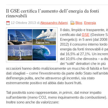
Il GSE certifica l’aumento dell’energia da fonti
rinnovabili
12 Ottobre 2013 di
Alessandro Adami
Blog
,
Energia
Il dato, limpido e trasparente, è
certificato dal
GSE
(Gestore Se
Energetici): in 5 anni (dal 2008 
2012) il consumo interno lord
energia da fonti rinnovabili è p
dal 16,5% al 27,1%. Un incre
del 10,6% che dimostra – a dis
dei “soliti” detrattori che in più
occasioni hanno detto maliziosamente un mucchio di falsità e forn
dati sbagliati – come l’investimento da parte dello Stato nell’ambit
dell’energia pulita, anche attraverso gli incentivi, sia stato
estremamente positivo ed abbia dato buoni frutti.
Tali positività sono rappresentate,
in primis
, dal minor impatto
sull’ambiente (meno CO2, meno inquinamento da combustione).
Inoltre sono anche da valorizzare: