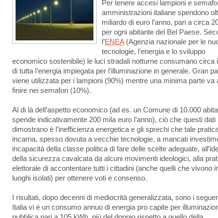
Per tenere accesi lampioni e semafor
amministrazioni italiane spendono olt
miliardo di euro l’anno, pari a circa 2
per ogni abitante del Bel Paese. Se
l’
ENEA
(Agenzia nazionale per le nu
tecnologie, l’energia e lo sviluppo
economico sostenibile) le luci stradali notturne consumano circa 
di tutta l’energia impiegata per l’illuminazione in generale. Gran pa
viene utilizzata per i lampioni (90%) mentre una minima parte va 
finire nei semafori (10%).
Al di là dell’aspetto economico (ad es. un Comune di 10.000 abita
spende indicativamente 200 mila euro l’anno), ciò che questi dati
dimostrano è l’inefficienza energetica e gli sprechi che tale pratic
incarna, spesso dovuta a vecchie tecnologie, a mancati investime
incapacità della classe politica di fare delle scelte adeguate, all’id
della sicurezza cavalcata da alcuni movimenti ideologici, alla prat
elettorale di accontentare tutti i cittadini (anche quelli che vivono i
luoghi isolati) per ottenere voti e consenso.
I risultati, dopo decenni di mediocrità generalizzata, sono i seguen
Italia vi è un consumo annuo di energia pro capite per illuminazio
pubblica pari a 105 kWh, più del doppio rispetto a quello della