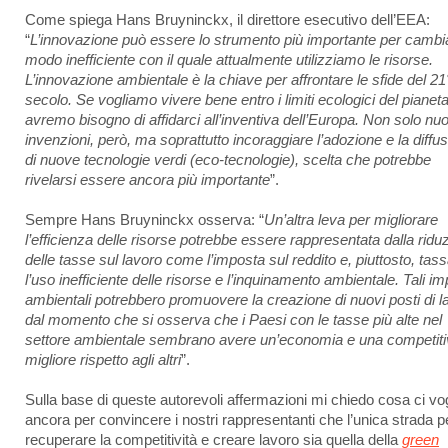
Come spiega Hans Bruyninckx, il direttore esecutivo dell’EEA:
“
L’innovazione può essere lo strumento più importante per cambia
modo inefficiente con il quale attualmente utilizziamo le risorse.
L’innovazione ambientale è la chiave per affrontare le sfide del 21
secolo. Se vogliamo vivere bene entro i limiti ecologici del pianet
avremo bisogno di affidarci all’inventiva dell’Europa. Non solo nu
invenzioni, però, ma soprattutto incoraggiare l’adozione e la diffu
di nuove tecnologie verdi (eco-tecnologie), scelta che potrebbe
rivelarsi essere ancora più importante
”.
Sempre Hans Bruyninckx osserva: “
Un’altra leva per migliorare
l’efficienza delle risorse potrebbe essere rappresentata dalla ridu
delle tasse sul lavoro come l’imposta sul reddito e, piuttosto, tas
l’uso inefficiente delle risorse e l’inquinamento ambientale. Tali i
ambientali potrebbero promuovere la creazione di nuovi posti di l
dal momento che si osserva che i Paesi con le tasse più alte nel
settore ambientale sembrano avere un’economia e una competiti
migliore rispetto agli altri
”.
Sulla base di queste autorevoli affermazioni mi chiedo cosa ci vog
ancora per convincere i nostri rappresentanti che l’unica strada p
recuperare la competitività e creare lavoro sia quella della
green