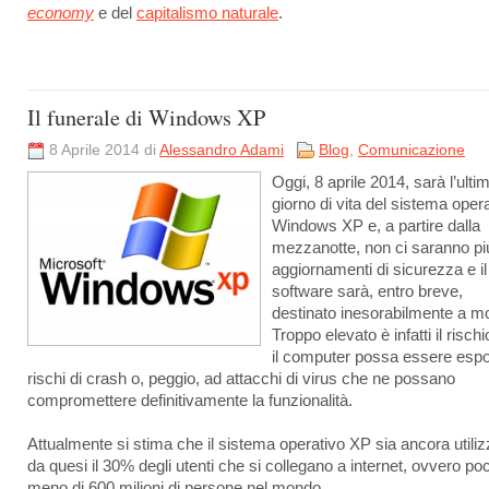
economy
e del
capitalismo naturale
.
Il funerale di Windows XP
8 Aprile 2014 di
Alessandro Adami
Blog
,
Comunicazione
Oggi, 8 aprile 2014, sarà l’ulti
giorno di vita del sistema oper
Windows XP e, a partire dalla
mezzanotte, non ci saranno pi
aggiornamenti di sicurezza e il
software sarà, entro breve,
destinato inesorabilmente a mo
Troppo elevato è infatti il risch
il computer possa essere espo
rischi di crash o, peggio, ad attacchi di virus che ne possano
compromettere definitivamente la funzionalità.
Attualmente si stima che il sistema operativo XP sia ancora utiliz
da quesi il 30% degli utenti che si collegano a internet, ovvero po
meno di 600 milioni di persone nel mondo.