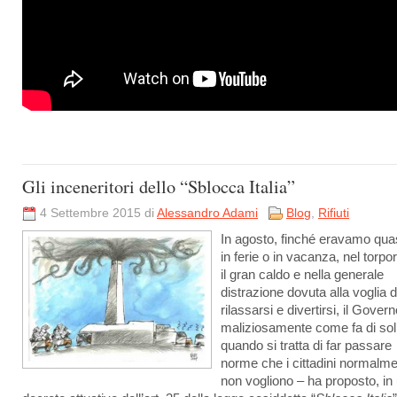
Gli inceneritori dello “Sblocca Italia”
4 Settembre 2015 di
Alessandro Adami
Blog
,
Rifiuti
In agosto, finché eravamo quasi
in ferie o in vacanza, nel torpo
il gran caldo e nella generale
distrazione dovuta alla voglia d
rilassarsi e divertirsi, il Gover
maliziosamente come fa di sol
quando si tratta di far passare
norme che i cittadini normalm
non vogliono – ha proposto, in