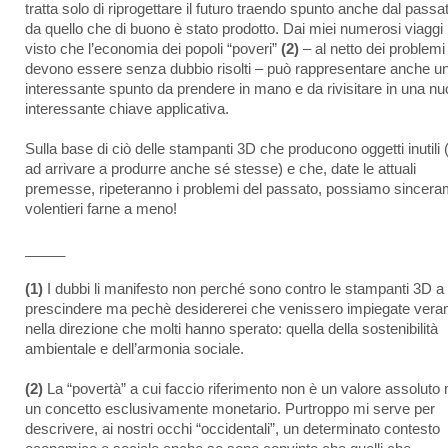
tratta solo di riprogettare il futuro traendo spunto anche dal passa
da quello che di buono è stato prodotto. Dai miei numerosi viaggi
visto che l’economia dei popoli “poveri”
(2)
– al netto dei problemi
devono essere senza dubbio risolti – può rappresentare anche u
interessante spunto da prendere in mano e da rivisitare in una n
interessante chiave applicativa.
Sulla base di ciò delle stampanti 3D che producono oggetti inutili (
ad arrivare a produrre anche sé stesse) e che, date le attuali
premesse, ripeteranno i problemi del passato, possiamo sincer
volentieri farne a meno!
_____
(1)
I dubbi li manifesto non perché sono contro le stampanti 3D a
prescindere ma pechè desidererei che venissero impiegate ver
nella direzione che molti hanno sperato: quella della sostenibilità
ambientale e dell’armonia sociale.
(2)
La “povertà” a cui faccio riferimento non è un valore assoluto
un concetto esclusivamente monetario. Purtroppo mi serve per
descrivere, ai nostri occhi “occidentali”, un determinato contesto