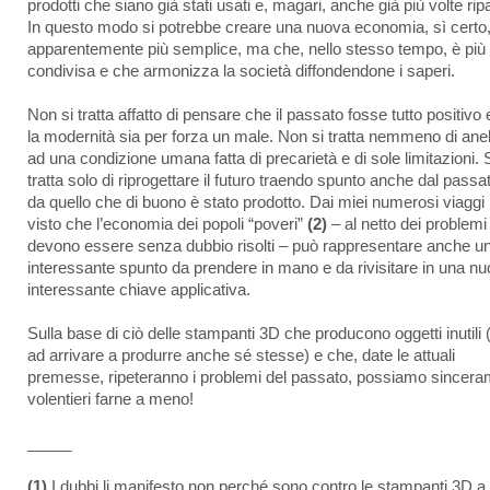
prodotti che siano già stati usati e, magari, anche già più volte ripa
In questo modo si potrebbe creare una nuova economia, sì certo
apparentemente più semplice, ma che, nello stesso tempo, è più
condivisa e che armonizza la società diffondendone i saperi.
Non si tratta affatto di pensare che il passato fosse tutto positivo
la modernità sia per forza un male. Non si tratta nemmeno di ane
ad una condizione umana fatta di precarietà e di sole limitazioni. 
tratta solo di riprogettare il futuro traendo spunto anche dal passa
da quello che di buono è stato prodotto. Dai miei numerosi viaggi
visto che l’economia dei popoli “poveri”
(2)
– al netto dei problemi
devono essere senza dubbio risolti – può rappresentare anche u
interessante spunto da prendere in mano e da rivisitare in una n
interessante chiave applicativa.
Sulla base di ciò delle stampanti 3D che producono oggetti inutili (
ad arrivare a produrre anche sé stesse) e che, date le attuali
premesse, ripeteranno i problemi del passato, possiamo sincer
volentieri farne a meno!
_____
(1)
I dubbi li manifesto non perché sono contro le stampanti 3D a