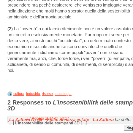
prescindere ma pechè desidererei che venissero impiegate ver
nella direzione che molti hanno sperato: quella della sostenibilità
ambientale e dell’armonia sociale.
(2)
La “povertà” a cui faccio riferimento non è un valore assoluto
un concetto esclusivamente monetario. Purtroppo mi serve per
descrivere, ai nostri occhi “occidentali”, un determinato contesto
economico e sociale anche se sono convinto che quelli che
genericamente indichiamo come popoli “poveri” non lo siano
veramente ma, anzi, che, forse forse, i veri “poveri” (di empatia, d
solidarietà, di senso di comunità, di sentimenti, di semplicità) si
noi.
cultura
,
industria
,
risorse
,
tecnologia
2 Responses to
L’insostenibilità delle stamp
3D
17 Agosto 2014 @ 14:17
La Zattera N° 88 – Follie di meza estate - La Zattera
ha detto:
[…] L’insostenibilità delle stampanti 3D […]
Ris