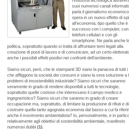
l’industria tecnologica attravers
suoi numerosi canali informati
parla il giornalismo economic
spera in un nuovo effetto di sp
all’economia, tipo quello che è
successo con i computer, con 
telefoni cellulari e con gli
smartphone. Ne parla anche l
politica, soprattutto quando si tratta di affrontare temi legati alla
creazione di posti di lavoro e di comunicare, ad un certo elettorat
anche i possibili effetti positivi nei confronti dell’ambiente.
Siamo sicuri, però, che le stampanti 3D siano la panacea di tutti i
che affliggono la società dei consumi e siano la vera soluzione a tu
problemi di insostenibilità industriale? Siamo sicuri che saranno
veramente in grado di rendere disponibili a tutti le tecnologie,
soprattutto quelle costose che interessano il campo medico e
ingegneristico? Siamo sicuri che saranno in grado di creare
occupazione ma, soprattutto, di limitare la produzione di rifiuti e di
costruire quella tanto agognata economia dal basso a cui fa rifer
anche il movimento ambientalista? Io, personalmente, e in partico
relativamente agli obiettivi di sostenibilità ambientale, manifesto
numerosi dubbi
(1)
.