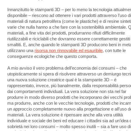
Innanzitutto le stampanti 3D – per lo meno la tecnologia attualme
disponibile – riescono ad ottenere i vari prodotti attraverso l’uso di
materiali di natura petrolifera (come le plastiche) e di resine sinte
varie che nulla hanno a che fare con la sostenibilità ambientale. 
materiali, a fine vita dei prodotti, produrranno rifiuti difficilmente
riutilizzabili e riciclabili che dovranno essere correttamente gestiti
smaltiti. E, anche quando le stampanti 3D producono beni in meta
utilizzano una
risorsa non rinnovabile ed esauribile
, con tutte le
conseguenze ecologiche che questo comporta.
A mio avviso il vero problema dell’economia dei consumi – che
utopisticamente si spera di risolvere attraverso un demiurgo tecn
una nuova soluzione creatrice qual è la stampante 3D – è
rappresentato, invece, più banalmente, dalla responsabilità perso
dai comportamenti individuali. La vera soluzione non sta nel far
produrre in modo diverso prodotti che incorporano dei vecchi pro
ma produrre, anche con le vecchie tecnologie, prodotti che incar
un approccio completamente nuovo alla progettazione e all’uso d
materiali. La vera soluzione è ripensare anche alla vera utilità
individuale e sociale dei beni ed educare i cittadini sia ad un’idea d
sobrietà nei loro consumi – molto spesso inutili – sia a fare uso di