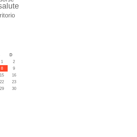
salute
ritorio
S
D
1
2
8
9
15
16
22
23
29
30