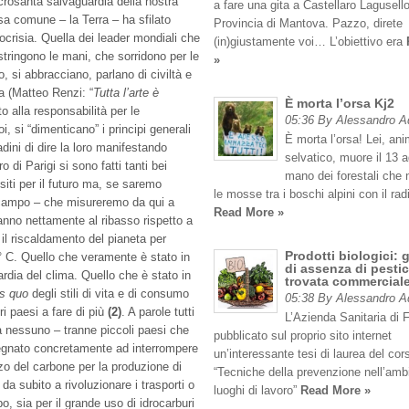
crosanta salvaguardia della nostra
a fare una gita a Castellaro Lagusello
sa comune – la Terra – ha sfilato
Provincia di Mantova. Pazzo, direte
pocrisia. Quella dei leader mondiali che
(in)giustamente voi… L’obiettivo era
stringono le mani, che sorridono per le
»
o, si abbracciano, parlano di civiltà e
a (Matteo Renzi: “
Tutta l’arte è
È morta l’orsa Kj2
to alla responsabilità per le
05:36 By Alessandro 
 si “dimenticano” i principi generali
È morta l’orsa! Lei, an
ini di dire la loro manifestando
selvatico, muore il 13 
o di Parigi si sono fatti tanti bei
mano dei forestali che
siti per il futuro ma, se saremo
le mosse tra i boschi alpini con il rad
n campo – che misureremo da qui a
Read More »
nno nettamente al ribasso rispetto a
il riscaldamento del pianeta per
Prodotti biologici: 
° C. Quello che veramente è stato in
di assenza di pestic
dia del clima. Quello che è stato in
trovata commercial
us quo
degli stili di vita e di consumo
05:38 By Alessandro 
i paesi a fare di più
(2)
. A parole tutti
L’Azienda Sanitaria di 
a nessuno – tranne piccoli paesi che
pubblicato sul proprio sito internet
pegnato concretamente ad interrompere
un’interessante tesi di laurea del cor
izzo del carbone per la produzione di
“Tecniche della prevenzione nell’amb
da subito a rivoluzionare i trasporti o
luoghi di lavoro”
Read More »
o, sia per il grande uso di idrocarburi