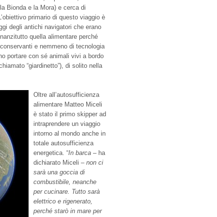
(la Bionda e la Mora) e cerca di
 L’obiettivo primario di questo viaggio è
iaggi degli antichi navigatori che erano
nnanzitutto quella alimentare perché
di conservanti e nemmeno di tecnologia
o portare con sé animali vivi a bordo
iamato “giardinetto”), di solito nella
Oltre all’autosufficienza
alimentare Matteo Miceli
è stato il primo skipper ad
intraprendere un viaggio
intorno al mondo anche in
totale autosufficienza
energetica. “
In barca
– ha
dichiarato Miceli –
non ci
sarà una goccia di
combustibile, neanche
per cucinare. Tutto sarà
elettrico e rigenerato,
perché starò in mare per