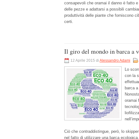
consapevoli che oramai il danno è fatto e
delle pezze e adattarsi a possibili cambi
produttività delle piante che forniscono c
certi.
Il giro del mondo in barca a v
12 Aprile 2015 di
Alessandro Adami
Lo scor
con la 
effettua
barca a 
Nonosta
oramai f
tecnolog
liofiliz
nell’imp
Ciò che contraddistingue, però, lo skipper 
nel fatto di utilizzare una barca ecologica