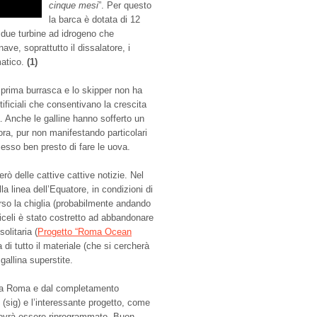
cinque mesi
”. Per questo
la barca è dotata di 12
e due turbine ad idrogeno che
 nave, soprattutto il dissalatore, i
matico.
(1)
a prima burrasca e lo skipper non ha
tificiali che consentivano la crescita
 Anche le galline hanno sofferto un
ora, pur non manifestando particolari
esso ben presto di fare le uova.
rò delle cattive cattive notizie. Nel
a linea dell’Equatore, in condizioni di
rso la chiglia (probabilmente andando
celi è stato costretto ad abbandonare
olitaria (
Progetto “Roma Ocean
a di tutto il materiale (che si cercherà
gallina superstite.
to a Roma e dal completamento
(sig) e l’interessante progetto, come
 dovrà essere riprogrammato. Buon