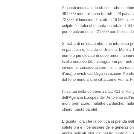
A questi inquinanti lo studio – che si rifer
491.000 morti all’anno tra tutti i 28 paesi U
72.000 al biossido di azoto e 16.000 all’oz
colpito è l’Italia che conta un totale di 8
per le polveri sottili, 21.600 per il biossi
Si tratta di un’ecatombe, che interessa 
in particolare, le città di Brescia, Monza,
numero più elevato di superamenti annui dei
livello europeo (25 microgrammi per metro c
invece, si considerassero i limiti più rest
d’aria) previsti dall’Organizzazione Mondi
dal fenomeno anche città come Roma, Fir
I risultati della conferenza COP21 di Parig
dell’Agenzia Europea dell’Ambiente sull’
morti premature, malattie cardiache, malat
chiaro: basta parole!
È giunta l’ora che la politica si prenda del
salute ora e il benessere delle generazioni
anche radicali. Noi, dal nostro punto di vi