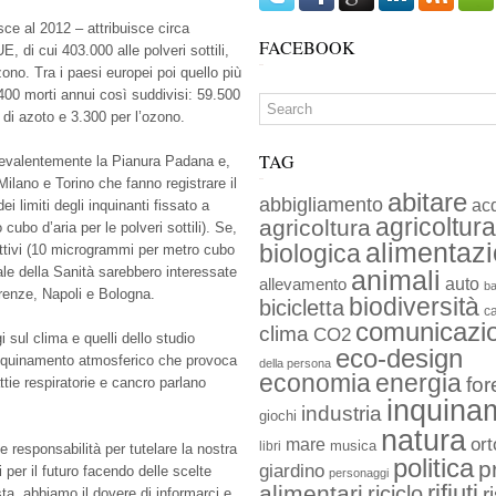
isce al 2012 – attribuisce circa
FACEBOOK
E, di cui 403.000 alle polveri sottili,
ono. Tra i paesi europei poi quello più
4.400 morti annui così suddivisi: 59.500
do di azoto e 3.300 per l’ozono.
TAG
prevalentemente la Pianura Padana e,
 Milano e Torino che fanno registrare il
abitare
abbigliamento
ac
 limiti degli inquinanti fissato a
agricoltura
agricoltura
ubo d’aria per le polveri sottili). Se,
alimentaz
biologica
rittivi (10 microgrammi per metro cubo
ale della Sanità sarebbero interessate
animali
auto
allevamento
ba
enze, Napoli e Bologna.
biodiversità
bicicletta
c
comunicazi
clima
CO2
i sul clima e quelli dello studio
eco-design
inquinamento atmosferico che provoca
della persona
economia
energia
for
tie respiratorie e cancro parlano
inquina
industria
giochi
natura
ort
mare
musica
libri
le responsabilità per tutelare la nostra
politica
p
giardino
 per il futuro facendo delle scelte
personaggi
rifiuti
alimentari
riciclo
r
sta, abbiamo il dovere di informarci e