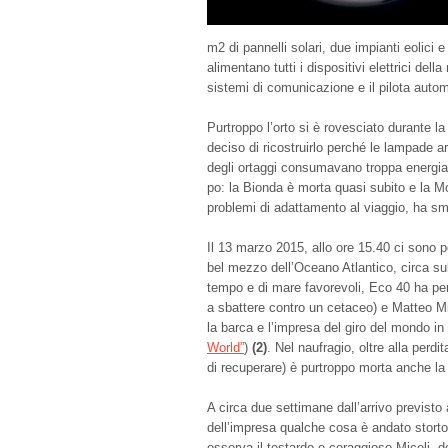
m
2
di pannelli solari, due impianti eolici 
alimentano tutti i dispositivi elettrici della
sistemi di comunicazione e il pilota auto
Purtroppo l’orto si è rovesciato durante l
deciso di ricostruirlo perché le lampade ar
degli ortaggi consumavano troppa energia.
po: la Bionda è morta quasi subito e la M
problemi di adattamento al viaggio, ha sm
Il 13 marzo 2015, allo ore 15.40 ci sono pe
bel mezzo dell’Oceano Atlantico, circa sull
tempo e di mare favorevoli, Eco 40 ha pe
a sbattere contro un cetaceo) e Matteo Mi
la barca e l’impresa del giro del mondo in s
World”
)
(2)
. Nel naufragio, oltre alla perdit
di recuperare) è purtroppo morta anche la 
A circa due settimane dall’arrivo previs
dell’impresa qualche cosa è andato storto 
osserva il testardo e coraggioso Miceli,