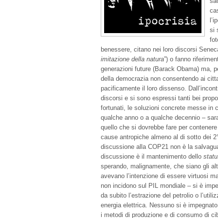
sa
ca
l’i
si 
fot
benessere, citano nei loro discorsi Senec
imitazione della natura
”) o fanno riferimen
generazioni future (Barack Obama) ma, poi,
della democrazia non consentendo ai cittad
pacificamente il loro dissenso. Dall’incontr
discorsi e si sono espressi tanti bei propo
fortunati, le soluzioni concrete messe i
qualche anno o a qualche decennio – sara
quello che si dovrebbe fare per contenere 
cause antropiche almeno al di sotto dei 2
discussione alla COP21 non è la salvaguar
discussione è il mantenimento dello
stat
sperando, malignamente, che siano gli altr
avevano l’intenzione di essere virtuosi m
non incidono sul PIL mondiale – si è im
da subito l’estrazione del petrolio o l’util
energia elettrica. Nessuno si è impegnato 
i metodi di produzione e di consumo di cib