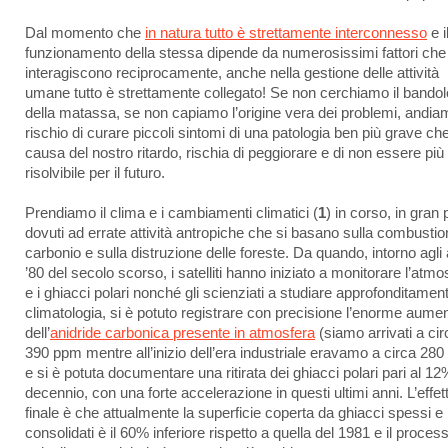
Dal momento che
in natura tutto è strettamente interconnesso
e i
funzionamento della stessa dipende da numerosissimi fattori che
interagiscono reciprocamente, anche nella gestione delle attività
umane tutto è strettamente collegato! Se non cerchiamo il bandol
della matassa, se non capiamo l’origine vera dei problemi, andia
rischio di curare piccoli sintomi di una patologia ben più grave che
causa del nostro ritardo, rischia di peggiorare e di non essere più
risolvibile per il futuro.
Prendiamo il clima e i cambiamenti climatici (
1
) in corso, in gran 
dovuti ad errate attività antropiche che si basano sulla combustio
carbonio e sulla distruzione delle foreste. Da quando, intorno agli
’80 del secolo scorso, i satelliti hanno iniziato a monitorare l’atmo
e i ghiacci polari nonché gli scienziati a studiare approfonditament
climatologia, si è potuto registrare con precisione l’enorme aume
dell’
anidride carbonica presente in atmosfera
(siamo arrivati a cir
390 ppm mentre all’inizio dell’era industriale eravamo a circa 28
e si è potuta documentare una ritirata dei ghiacci polari pari al 12
decennio, con una forte accelerazione in questi ultimi anni. L’effet
finale è che attualmente la superficie coperta da ghiacci spessi e
consolidati è il 60% inferiore rispetto a quella del 1981 e il process