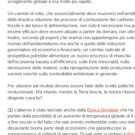
scioglimento globale è ora molto più rapido.
Un cambio di rotta, che essenzialmente deve muoversi nell’ambi
della drastica riduzione dei processi di combustione del carbonio
fossile e del tasso di deforestazione, non solo è necessario ma p
essere efficace deve essere attuato a partire da domani, non oltr
Inoltre, secondo gli esperti che oramai non appartengono più solo
mondo dell’ambientalismo ma anche a quello delle istituzioni
governative ed economico-finanziarie, un cambio radicale di
prospettiva potrebbe alimentare un nuovo processo di rinascita
dell’economia basata sull’efficienza, sulle fonti rinnovabili, sulla
diminuzione delle materie, sulla riprogettazione della produzione e
società nonché sulla sostenibilità ambientale in generale.
Per ottenere tali risultati devono essere fatte delle scelte politiche 
rivoluzionarie. Ma intanto, mentre la Terra brucia, la nostra classe
dirigente cosa fa?
(
1
) L’allarme è stato lanciato anche dalla
Banca Mondiale
che ha
parlato della possibilità di un aumento di temperatura globale di 4 
a fine secolo e del fatto che tale evento metterebbe sotto uno str
devastante buona parte degli ecosistemi che garantiscono la
sopravvivenza di miliardi di persone. Di tale ente si vedano il
Wor