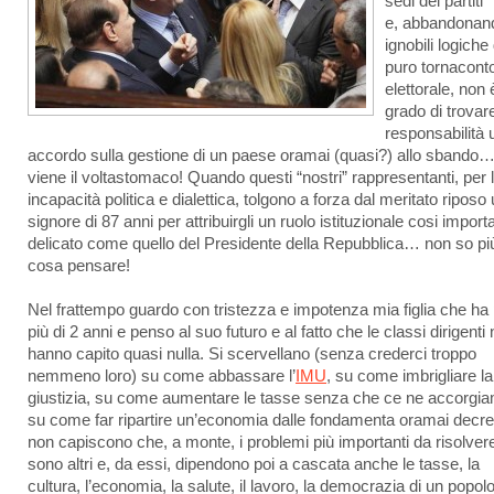
sedi dei partiti
e, abbandonan
ignobili logiche 
puro tornacont
elettorale, non 
grado di trovar
responsabilità 
accordo sulla gestione di un paese oramai (quasi?) allo sbando
viene il voltastomaco! Quando questi “nostri” rappresentanti, per l
incapacità politica e dialettica, tolgono a forza dal meritato riposo
signore di 87 anni per attribuirgli un ruolo istituzionale cosi import
delicato come quello del Presidente della Repubblica… non so pi
cosa pensare!
Nel frattempo guardo con tristezza e impotenza mia figlia che ha
più di 2 anni e penso al suo futuro e al fatto che le classi dirigenti
hanno capito quasi nulla. Si scervellano (senza crederci troppo
nemmeno loro) su come abbassare l’
IMU
, su come imbrigliare la
giustizia, su come aumentare le tasse senza che ce ne accorgi
su come far ripartire un’economia dalle fondamenta oramai decre
non capiscono che, a monte, i problemi più importanti da risolver
sono altri e, da essi, dipendono poi a cascata anche le tasse, la
cultura, l’economia, la salute, il lavoro, la democrazia di un popolo