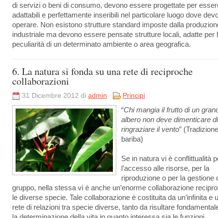
di servizi o beni di consumo, devono essere progettate per esser
adattabili e perfettamente inseribili nel particolare luogo dove dev
operare. Non esistono strutture standard imposte dalla produzion
industriale ma devono essere pensate strutture locali, adatte per 
peculiarità di un determinato ambiente o area geografica.
6. La natura si fonda su una rete di reciproche
collaborazioni
31 Dicembre 2012 di
admin
Principi
“
Chi mangia il frutto di un gran
albero non deve dimenticare di
ringraziare il vento
” (Tradizion
bariba)
Se in natura vi è conflittualità p
l’accesso alle risorse, per la
riproduzione o per la gestione 
gruppo, nella stessa vi è anche un’enorme collaborazione recipro
le diverse specie. Tale collaborazione è costituita da un’infinita e 
rete di relazioni tra specie diverse, tanto da risultare fondamental
la determinazione della vita in quanto interessa sia le funzioni