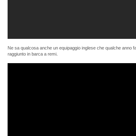
Ne sa qualcosa anche un equipaggio inglese che qualche anno fa
raggiunto in barca a remi.