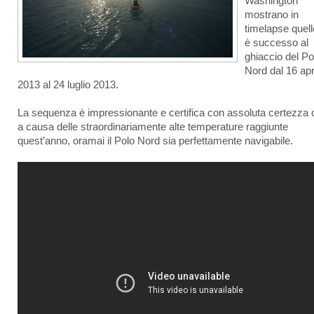
Washington
mostrano in
timelapse quel
è successo al
ghiaccio del Po
Nord dal 16 apr
2013 al 24 luglio 2013.
La sequenza è impressionante e certifica con assoluta certezza
a causa delle straordinariamente alte temperature raggiunte
quest’anno, oramai il Polo Nord sia perfettamente navigabile.