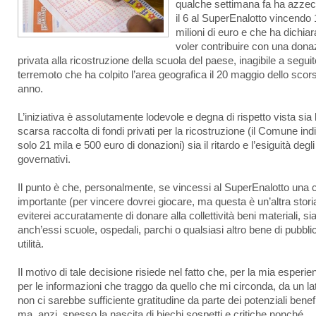
qualche settimana fa ha azze
il 6 al SuperEnalotto vincendo
milioni di euro e che ha dichiar
voler contribuire con una dona
privata alla ricostruzione della scuola del paese, inagibile a seguit
terremoto che ha colpito l’area geografica il 20 maggio dello scor
anno.
L’iniziativa è assolutamente lodevole e degna di rispetto vista sia 
scarsa raccolta di fondi privati per la ricostruzione (il Comune ind
solo 21 mila e 500 euro di donazioni) sia il ritardo e l’esiguità degli 
governativi.
Il punto è che, personalmente, se vincessi al SuperEnalotto una c
importante (per vincere dovrei giocare, ma questa è un’altra stori
eviterei accuratamente di donare alla collettività beni materiali, si
anch’essi scuole, ospedali, parchi o qualsiasi altro bene di pubbli
utilità.
Il motivo di tale decisione risiede nel fatto che, per la mia esperie
per le informazioni che traggo da quello che mi circonda, da un la
non ci sarebbe sufficiente gratitudine da parte dei potenziali benefi
ma, anzi, spesso la nascita di biechi sospetti e critiche nonché,