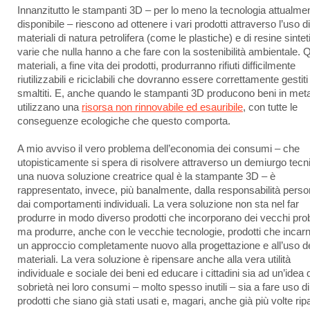
Innanzitutto le stampanti 3D – per lo meno la tecnologia attualme
disponibile – riescono ad ottenere i vari prodotti attraverso l’uso di
materiali di natura petrolifera (come le plastiche) e di resine sinte
varie che nulla hanno a che fare con la sostenibilità ambientale. 
materiali, a fine vita dei prodotti, produrranno rifiuti difficilmente
riutilizzabili e riciclabili che dovranno essere correttamente gestiti
smaltiti. E, anche quando le stampanti 3D producono beni in meta
utilizzano una
risorsa non rinnovabile ed esauribile
, con tutte le
conseguenze ecologiche che questo comporta.
A mio avviso il vero problema dell’economia dei consumi – che
utopisticamente si spera di risolvere attraverso un demiurgo tecn
una nuova soluzione creatrice qual è la stampante 3D – è
rappresentato, invece, più banalmente, dalla responsabilità perso
dai comportamenti individuali. La vera soluzione non sta nel far
produrre in modo diverso prodotti che incorporano dei vecchi pro
ma produrre, anche con le vecchie tecnologie, prodotti che incar
un approccio completamente nuovo alla progettazione e all’uso d
materiali. La vera soluzione è ripensare anche alla vera utilità
individuale e sociale dei beni ed educare i cittadini sia ad un’idea d
sobrietà nei loro consumi – molto spesso inutili – sia a fare uso di
prodotti che siano già stati usati e, magari, anche già più volte ripa