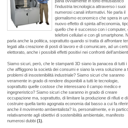
parla ovviamente in tono entusiastico
l’industria tecnologica attraverso i suoi
numerosi canali informativi. Ne parla il
giornalismo economico che spera in un
nuovo effetto di spinta all’economia, tip
quello che è successo con i computer, 
telefoni cellulari e con gli smartphone. 
parla anche la politica, soprattutto quando si tratta di affrontare te
legati alla creazione di posti di lavoro e di comunicare, ad un cert
elettorato, anche i possibili effetti positivi nei confronti dell’ambien
Siamo sicuri, però, che le stampanti 3D siano la panacea di tutti i
che affliggono la società dei consumi e siano la vera soluzione a tu
problemi di insostenibilità industriale? Siamo sicuri che saranno
veramente in grado di rendere disponibili a tutti le tecnologie,
soprattutto quelle costose che interessano il campo medico e
ingegneristico? Siamo sicuri che saranno in grado di creare
occupazione ma, soprattutto, di limitare la produzione di rifiuti e di
costruire quella tanto agognata economia dal basso a cui fa rifer
anche il movimento ambientalista? Io, personalmente, e in partico
relativamente agli obiettivi di sostenibilità ambientale, manifesto
numerosi dubbi
(1)
.