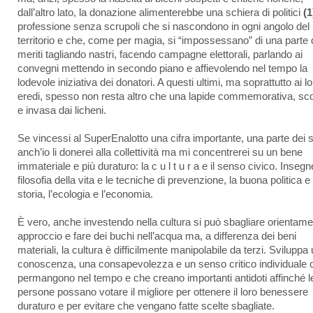
dall’altro lato, la donazione alimenterebbe una schiera di politici
(1
professione senza scrupoli che si nascondono in ogni angolo del
territorio e che, come per magia, si “impossessano” di una parte 
meriti tagliando nastri, facendo campagne elettorali, parlando ai
convegni mettendo in secondo piano e affievolendo nel tempo la
lodevole iniziativa dei donatori. A questi ultimi, ma soprattutto ai l
eredi, spesso non resta altro che una lapide commemorativa, sco
e invasa dai licheni.
Se vincessi al SuperEnalotto una cifra importante, una parte dei s
anch’io li donerei alla collettività ma mi concentrerei su un bene
immateriale e più duraturo: la c u l t u r a e il senso civico. Insegn
filosofia della vita e le tecniche di prevenzione, la buona politica e 
storia, l’ecologia e l’economia.
È vero, anche investendo nella cultura si può sbagliare orientame
approccio e fare dei buchi nell’acqua ma, a differenza dei beni
materiali, la cultura è difficilmente manipolabile da terzi. Sviluppa
conoscenza, una consapevolezza e un senso critico individuale 
permangono nel tempo e che creano importanti antidoti affinché l
persone possano votare il migliore per ottenere il loro benessere
duraturo e per evitare che vengano fatte scelte sbagliate.