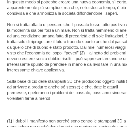
In questo modo si potrebbe creare una nuova economia, sì certo
apparentemente più semplice, ma che, nello stesso tempo, è più
condivisa e che armonizza la società diffondendone i saperi.
Non si tratta affatto di pensare che il passato fosse tutto positivo
la modernità sia per forza un male. Non si tratta nemmeno di ane
ad una condizione umana fatta di precarietà e di sole limitazioni. 
tratta solo di riprogettare il futuro traendo spunto anche dal passa
da quello che di buono è stato prodotto. Dai miei numerosi viaggi
visto che l’economia dei popoli “poveri”
(2)
– al netto dei problemi
devono essere senza dubbio risolti – può rappresentare anche u
interessante spunto da prendere in mano e da rivisitare in una n
interessante chiave applicativa.
Sulla base di ciò delle stampanti 3D che producono oggetti inutili (
ad arrivare a produrre anche sé stesse) e che, date le attuali
premesse, ripeteranno i problemi del passato, possiamo sincer
volentieri farne a meno!
_____
(1)
I dubbi li manifesto non perché sono contro le stampanti 3D a
prescindere ma pechè desidererei che venissero impiegate ver