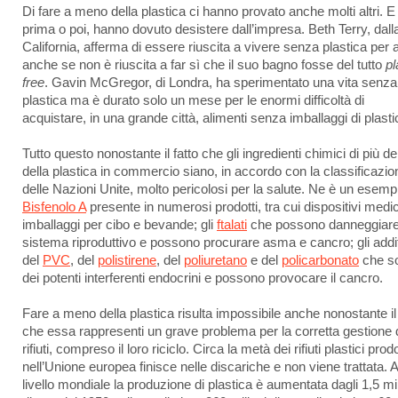
Di fare a meno della plastica ci hanno provato anche molti altri. E t
prima o poi, hanno dovuto desistere dall’impresa. Beth Terry, dall
California, afferma di essere riuscita a vivere senza plastica per 
anche se non è riuscita a far sì che il suo bagno fosse del tutto
pl
free
. Gavin McGregor, di Londra, ha sperimentato una vita senza
plastica ma è durato solo un mese per le enormi difficoltà di
acquistare, in una grande città, alimenti senza imballaggi di plasti
Tutto questo nonostante il fatto che gli ingredienti chimici di più d
della plastica in commercio siano, in accordo con la classificazio
delle Nazioni Unite, molto pericolosi per la salute. Ne è un esempi
Bisfenolo A
presente in numerosi prodotti, tra cui dispositivi medic
imballaggi per cibo e bevande; gli
ftalati
che possono danneggiare 
sistema riproduttivo e possono procurare asma e cancro; gli addit
del
PVC
, del
polistirene
, del
poliuretano
e del
policarbonato
che s
dei potenti interferenti endocrini e possono provocare il cancro.
Fare a meno della plastica risulta impossibile anche nonostante il 
che essa rappresenti un grave problema per la corretta gestione 
rifiuti, compreso il loro riciclo. Circa la metà dei rifiuti plastici prodo
nell’Unione europea finisce nelle discariche e non viene trattata. A
livello mondiale la produzione di plastica è aumentata dagli 1,5 mil