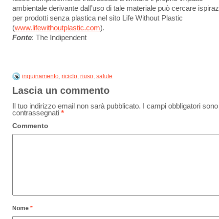
ambientale derivante dall’uso di tale materiale può cercare ispira
per prodotti senza plastica nel sito Life Without Plastic
(
www.lifewithoutplastic.com
).
Fonte
: The Indipendent
inquinamento
,
riciclo
,
riuso
,
salute
Lascia un commento
Il tuo indirizzo email non sarà pubblicato.
I campi obbligatori sono
contrassegnati
*
Commento
Nome
*