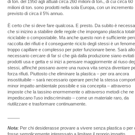
di ton. del 1950 agli attuali circa 260 milioni di ton., di cui circa 60
milioni di ton. sono prodotti nella sola Europa, con un incremento
previsto di circa il 5% annuo.
È certo che si deve fare qualcosa. E presto. Da subito è necessa
che si inizino a stabilire delle regole che impongano plastica tota
riciclabile o compostabile. Ma anche questo non è sufficiente per
raccolta dei rifiuti e il conseguente riciclo degli stessi è un fenom
troppo capillare e complesso per poter funzionare bene. Sarà allo
necessario cercare di far sì che già dalla produzione siano evitati 
prodotti usa e getta e si inizi a pensare maggiormente al riuso deg
stessi, affinché possano avere una nuova vita senza diventare p
forza rifiuti. Piuttosto che eliminare la plastica – per ora ancora
insostituibile – sarà necessario operare perché la stessa comporti
minor impatto ambientale possibile e sia concepita – attraverso
imposte che la tassino enormemente o attraverso metodi che ne
impediscano l’uso indiscriminato – come un materiale raro, da
riutilizzare e trasformare continuamente.
_____
Nota
: Per chi desiderasse provare a vivere senza plastica o per 
fosse semplicemente interessato a limitare il proprio impatto