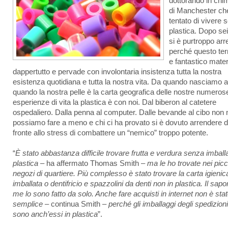
dottorando in chi
di Manchester ch
tentato di vivere 
plastica. Dopo se
si è purtroppo arr
perché questo terr
e fantastico mater
dappertutto e pervade con involontaria insistenza tutta la nostra
esistenza quotidiana e tutta la nostra vita. Da quando nasciamo a
quando la nostra pelle è la carta geografica delle nostre numeros
esperienze di vita la plastica è con noi. Dal biberon al catetere
ospedaliero. Dalla penna al computer. Dalle bevande al cibo non 
possiamo fare a meno e chi ci ha provato si è dovuto arrendere d
fronte allo stress di combattere un “nemico” troppo potente.
“
È stato abbastanza difficile trovare frutta e verdura senza imballa
plastica
– ha affermato Thomas Smith –
ma le ho trovate nei picc
negozi di quartiere. Più complesso è stato trovare la carta igieni
imballata o dentifricio e spazzolini da denti non in plastica. Il sapo
me lo sono fatto da solo. Anche fare acquisti in internet non è sta
semplice
– continua Smith –
perché gli imballaggi degli spedizioni
sono anch’essi in plastica
”.