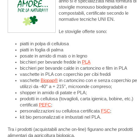
anno si è specializzata nella fornitura di
stoviglie monouso biodegradabili e
compostabili, certificate secondo le
normative tecniche UNI EN.
Le stoviglie offerte sono:
piatti in polpa di cellulosa
piatti in foglia di palma
posate in amido di mais o in legno
bicchieri per bevande fredde in
PLA
bicchieri per bevande calde in cartoncino e film in PLA
vaschette in PLA con coperchio per cibi freddi
vaschette
Biopap®
in cartoncino con e senza coperchio pe
utilizzi da -40° a + 215°, microonde compreso;
shopper in amido di patate e PLA;
prodotti in cellulosa (tovaglioli, carta igienica, bobine, etc.)
certificati
PEFC
;
personalizzazioni su cellulosa certificata
FSC
;
kit bio personalizzati e imbustati nel PLA.
Tra i prodotti (acquistabili anche on-line) figurano anche prodotti
alimentari da agricoltura biologica.