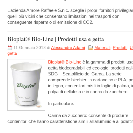
L’azienda Amore Raffaele S.n.c. sceglie i propri fornitori privilegi
quelli più vicini che consentano limitazioni nei trasporti con
conseguente risparmio di emissione di CO
2
.
Bioplat® Bio-Line | Prodotti usa e getta
11 Gennaio 2013 di
Alessandro Adami
Materiali
,
Prodotti
,
U
getta
Bioplat® Bio-Line
è la gamma di prodotti us
getta biodegradabili ed ecologici prodotti dall
SDG – Scatolificio del Garda. La serie
comprende bicchieri in cartoncino e PLA, p
in legno, contenitori misti in foglie di palma, i
polpa di cellulosa e in canna da zucchero.
In particolare:
Canna da zucchero: consente di produrre
contenitori che hanno caratteristiche simili all’alluminio e al polistir