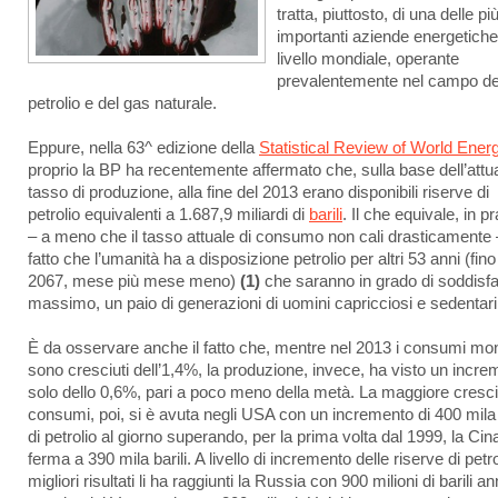
tratta, piuttosto, di una delle pi
importanti aziende energetiche
livello mondiale, operante
prevalentemente nel campo de
petrolio e del gas naturale.
Eppure, nella 63^ edizione della
Statistical Review of World Ener
proprio la BP ha recentemente affermato che, sulla base dell’attu
tasso di produzione, alla fine del 2013 erano disponibili riserve di
petrolio equivalenti a 1.687,9 miliardi di
barili
. Il che equivale, in pr
– a meno che il tasso attuale di consumo non cali drasticamente 
fatto che l’umanità ha a disposizione petrolio per altri 53 anni (fino
2067, mese più mese meno)
(1)
che saranno in grado di soddisfa
massimo, un paio di generazioni di uomini capricciosi e sedentari
È da osservare anche il fatto che, mentre nel 2013 i consumi mon
sono cresciuti dell’1,4%, la produzione, invece, ha visto un incre
solo dello 0,6%, pari a poco meno della metà. La maggiore cresci
consumi, poi, si è avuta negli USA con un incremento di 400 mila b
di petrolio al giorno superando, per la prima volta dal 1999, la Cin
ferma a 390 mila barili. A livello di incremento delle riserve di petro
migliori risultati li ha raggiunti la Russia con 900 milioni di barili an