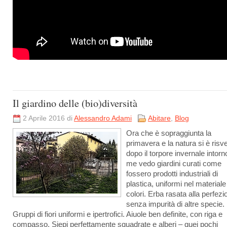
Il giardino delle (bio)diversità
2 Aprile 2016 di
Alessandro Adami
Abitare
,
Blog
Ora che è sopraggiunta la
primavera e la natura si è risve
dopo il torpore invernale intorn
me vedo giardini curati come
fossero prodotti industriali di
plastica, uniformi nel materiale
colori. Erba rasata alla perfezi
senza impurità di altre specie.
Gruppi di fiori uniformi e ipertrofici. Aiuole ben definite, con riga e
compasso. Siepi perfettamente squadrate e alberi – quei pochi