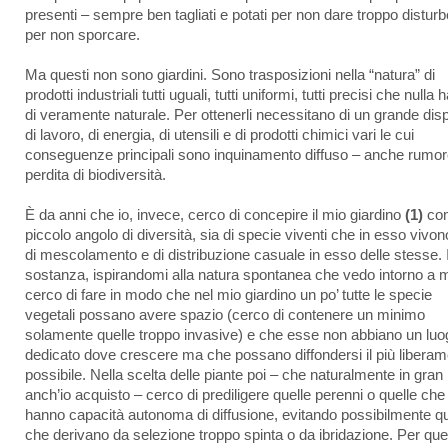
presenti – sempre ben tagliati e potati per non dare troppo disturb
per non sporcare.
Ma questi non sono giardini. Sono trasposizioni nella “natura” di
prodotti industriali tutti uguali, tutti uniformi, tutti precisi che nulla
di veramente naturale. Per ottenerli necessitano di un grande dis
di lavoro, di energia, di utensili e di prodotti chimici vari le cui
conseguenze principali sono inquinamento diffuso – anche rumor
perdita di biodiversità.
È da anni che io, invece, cerco di concepire il mio giardino
(1)
co
piccolo angolo di diversità, sia di specie viventi che in esso vivon
di mescolamento e di distribuzione casuale in esso delle stesse. 
sostanza, ispirandomi alla natura spontanea che vedo intorno a 
cerco di fare in modo che nel mio giardino un po’ tutte le specie
vegetali possano avere spazio (cerco di contenere un minimo
solamente quelle troppo invasive) e che esse non abbiano un luo
dedicato dove crescere ma che possano diffondersi il più libera
possibile. Nella scelta delle piante poi – che naturalmente in gran
anch’io acquisto – cerco di prediligere quelle perenni o quelle che
hanno capacità autonoma di diffusione, evitando possibilmente qu
che derivano da selezione troppo spinta o da ibridazione. Per que