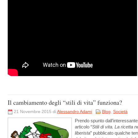
Il cambiamento degli “stili di vita” funziona?
21 Novembre 2015 di
Alessandro Adami
Blog
,
Società
Prendo spunto dall’interessante
articolo “
Stili di vita. La ricetta 
liberista
” pubblicato qualche te