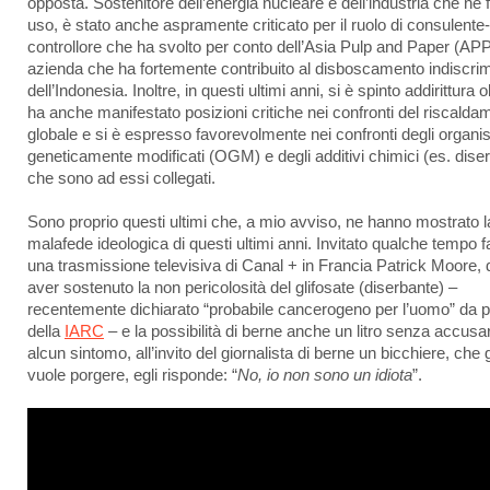
opposta. Sostenitore dell’energia nucleare e dell’industria che ne 
uso, è stato anche aspramente criticato per il ruolo di consulente-
controllore che ha svolto per conto dell’Asia Pulp and Paper (APP
azienda che ha fortemente contribuito al disboscamento indiscri
dell’Indonesia. Inoltre, in questi ultimi anni, si è spinto addirittura o
ha anche manifestato posizioni critiche nei confronti del riscalda
globale e si è espresso favorevolmente nei confronti degli organi
geneticamente modificati (OGM) e degli additivi chimici (es. diser
che sono ad essi collegati.
Sono proprio questi ultimi che, a mio avviso, ne hanno mostrato l
malafede ideologica di questi ultimi anni. Invitato qualche tempo f
una trasmissione televisiva di Canal + in Francia Patrick Moore,
aver sostenuto la non pericolosità del glifosate (diserbante) –
recentemente dichiarato “probabile cancerogeno per l’uomo” da p
della
IARC
– e la possibilità di berne anche un litro senza accusa
alcun sintomo, all’invito del giornalista di berne un bicchiere, che g
vuole porgere, egli risponde: “
No, io non sono un idiota
”.