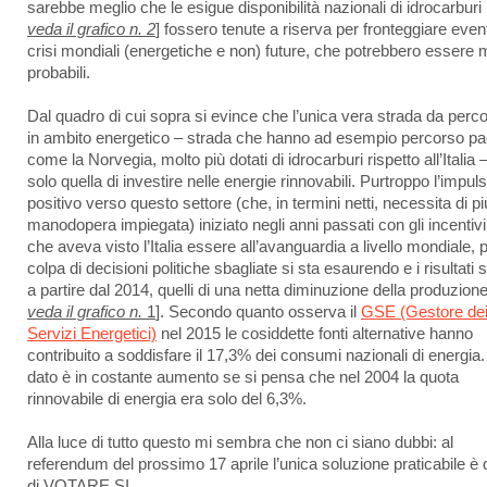
sarebbe meglio che le esigue disponibilità nazionali di idrocarburi 
veda il grafico n. 2
] fossero tenute a riserva per fronteggiare even
crisi mondiali (energetiche e non) future, che potrebbero essere 
probabili.
Dal quadro di cui sopra si evince che l’unica vera strada da perco
in ambito energetico – strada che hanno ad esempio percorso pa
come la Norvegia, molto più dotati di idrocarburi rispetto all’Italia 
solo quella di investire nelle energie rinnovabili. Purtroppo l’impul
positivo verso questo settore (che, in termini netti, necessita di pi
manodopera impiegata) iniziato negli anni passati con gli incentivi
che aveva visto l’Italia essere all’avanguardia a livello mondiale, 
colpa di decisioni politiche sbagliate si sta esaurendo e i risultati 
a partire dal 2014, quelli di una netta diminuzione della produzione
veda il grafico n.
1
]. Secondo quanto osserva il
GSE (Gestore de
Servizi Energetici)
nel 2015 le cosiddette fonti alternative hanno
contribuito a soddisfare il 17,3% dei consumi nazionali di energia. 
dato è in costante aumento se si pensa che nel 2004 la quota
rinnovabile di energia era solo del 6,3%.
Alla luce di tutto questo mi sembra che non ci siano dubbi: al
referendum del prossimo 17 aprile l’unica soluzione praticabile è 
di VOTARE SI.