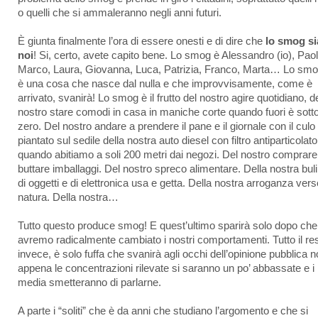
o quelli che si ammaleranno negli anni futuri.
È giunta finalmente l’ora di essere onesti e di dire che
lo smog s
noi
! Si, certo, avete capito bene. Lo smog è Alessandro (io), Paol
Marco, Laura, Giovanna, Luca, Patrizia, Franco, Marta… Lo sm
è una cosa che nasce dal nulla e che improvvisamente, come è
arrivato, svanirà! Lo smog è il frutto del nostro agire quotidiano, d
nostro stare comodi in casa in maniche corte quando fuori è sott
zero. Del nostro andare a prendere il pane e il giornale con il culo
piantato sul sedile della nostra auto diesel con filtro antiparticolato
quando abitiamo a soli 200 metri dai negozi. Del nostro comprare
buttare imballaggi. Del nostro spreco alimentare. Della nostra bul
di oggetti e di elettronica usa e getta. Della nostra arroganza vers
natura. Della nostra…
Tutto questo produce smog! E quest’ultimo sparirà solo dopo che
avremo radicalmente cambiato i nostri comportamenti. Tutto il res
invece, è solo fuffa che svanirà agli occhi dell’opinione pubblica 
appena le concentrazioni rilevate si saranno un po’ abbassate e i
media smetteranno di parlarne.
A parte i “soliti” che è da anni che studiano l’argomento e che si