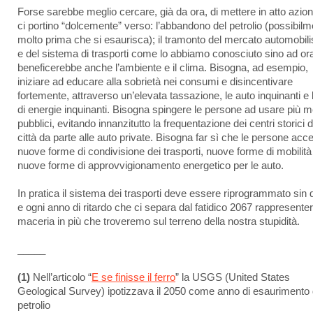
Forse sarebbe meglio cercare, già da ora, di mettere in atto azion
ci portino “dolcemente” verso: l’abbandono del petrolio (possibil
molto prima che si esaurisca); il tramonto del mercato automobili
e del sistema di trasporti come lo abbiamo conosciuto sino ad or
beneficerebbe anche l’ambiente e il clima. Bisogna, ad esempio,
iniziare ad educare alla sobrietà nei consumi e disincentivare
fortemente, attraverso un’elevata tassazione, le auto inquinanti e 
di energie inquinanti. Bisogna spingere le persone ad usare più m
pubblici, evitando innanzitutto la frequentazione dei centri storici d
città da parte alle auto private. Bisogna far sì che le persone acce
nuove forme di condivisione dei trasporti, nuove forme di mobilità
nuove forme di approvvigionamento energetico per le auto.
In pratica il sistema dei trasporti deve essere riprogrammato sin 
e ogni anno di ritardo che ci separa dal fatidico 2067 rappresente
maceria in più che troveremo sul terreno della nostra stupidità.
_____
(1)
Nell’articolo “
E se finisse il ferro
” la USGS (United States
Geological Survey) ipotizzava il 2050 come anno di esaurimento 
petrolio