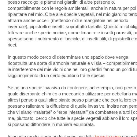
posso raccolgo le piante nei giardini di altre persone o,
compatibilmente con le regole ambientali, anche in natura per poi
ripiantarle nel mio. Oltre alle specie vegetali, nel mio giardino tent
attrarre anche uccelli (mettendo nidi e mangiatoie nel periodo
invernale), pipistrelli e insetti, soprattutto farfalle. Questo mi obbli
tollerare anche specie nocive, come limacce e insetti parassiti, 
spesso sono il nutrimento di lucciole, di insetti utili, di pipistrelli e d
ricci.
In questo modo cerco di determinare uno spazio dove venga
ricostruita una sorta di armonia naturale e vi sia – compatibilmen
le interferenze dei mie vicini che nel loro giardini fanno un po’ di tut
raggiungimento di un certo equilibrio tra le specie.
Se ho una specie invasiva da contenere, ad esempio, non penso
quale diserbante chimico o meccanico utilizzare per debellarla m
altresì penso a quali altre piante posso piantare che con la loro cr
possano rallentare la diffusione di quelle invasive. Inoltre non pe
che vi siano “malerbe” o “erbe infestanti” da combattere a tutti i co
ma, piuttosto, cerco che tutte le specie vegetali abbiano il loro sp
si possano diffondere in maniera equilibrata.
In questo modo, applicando il principio della
bioimitazione
secondo