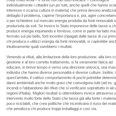
cosa molto lenta – e forse non del tutto efficace – coinvolgere
individualmente i cittadini (un po’ tutti, anche quelli che hanno sca
interesse o scarsa cultura in materia) che prima devono analizza
dettaglio il problema, capirne l’importanza e, poi, agire concreta
o per richiedere sul mercato energia prodotta da fonti rinnovabili 
prodursela da soli. Se invece lo Stato imponesse delle tasse a ch
produce energia inquinando e fornisse, come in parte ha fatto ma 
fermato sul più bello, forti incentivi (ripagati dalle tasse di cui prim
chi produca o utilizzi energia da fonti rinnovabili, si capirebbe anc
intuitivamente quali sarebbero i risultati.
Venendo ai rifiuti, alla limitazione della loro produzione, alla loro c
gestione e al loro corretto trattamento, si fa veramente fatica ad
educare, in breve tempo e verso una direzione univoca, una mas
individui che hanno diverse personalità e diverse culture. Inoltre, 
quest’ambito, il cattivo comportamento di pochi potrebbe determi
danni ambientali anche molto gravi che coinvolgono tutti (ad es. gl
incendi o l’abbandono dei rifiuti che si verificano soprattutto in al
regioni d’Italia). Migliori risultati si otterrebbero invece attraverso 
intervento molto forte dello Stato che tassa già alla fonte i material
poco riciclabili, che crea politiche che incentivano il riuso dei mater
che penalizza chi produce troppi imballaggi e così via.