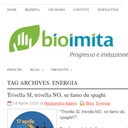
HOME
BIOIMITA
CHI SIAMO
CONTATTI
NEWSLETTER
»
»
PRINCIPI
BLOG
PRODOTTI
TAG ARCHIVES:
ENERGIA
Trivella SI, trivella NO, se famo du spaghi
14 Aprile 2016 di
Alessandro Adami
Blog
,
Energia
“
Trivella SI, trivella NO, se famo du
spaghi!?
”.