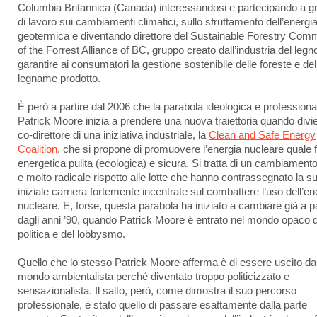
Columbia Britannica (Canada) interessandosi e partecipando a g
di lavoro sui cambiamenti climatici, sullo sfruttamento dell’energi
geotermica e diventando direttore del Sustainable Forestry Comm
of the Forrest Alliance of BC, gruppo creato dall’industria del legn
garantire ai consumatori la gestione sostenibile delle foreste e del
legname prodotto.
È però a partire dal 2006 che la parabola ideologica e professiona
Patrick Moore inizia a prendere una nuova traiettoria quando divi
co-direttore di una iniziativa industriale, la
Clean and Safe Energy
Coalition
, che si propone di promuovere l’energia nucleare quale 
energetica pulita (ecologica) e sicura. Si tratta di un cambiamento
e molto radicale rispetto alle lotte che hanno contrassegnato la s
iniziale carriera fortemente incentrate sul combattere l’uso dell’en
nucleare. E, forse, questa parabola ha iniziato a cambiare già a pa
dagli anni ’90, quando Patrick Moore è entrato nel mondo opaco d
politica e del lobbysmo.
Quello che lo stesso Patrick Moore afferma è di essere uscito da
mondo ambientalista perché diventato troppo politicizzato e
sensazionalista. Il salto, però, come dimostra il suo percorso
professionale, è stato quello di passare esattamente dalla parte