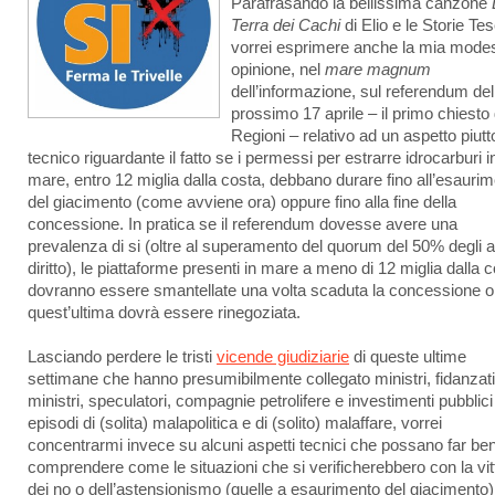
Parafrasando la bellissima canzone
Terra dei Cachi
di Elio e le Storie Te
vorrei esprimere anche la mia mode
opinione, nel
mare magnum
dell’informazione, sul referendum del
prossimo 17 aprile – il primo chiesto 
Regioni – relativo ad un aspetto piutt
tecnico riguardante il fatto se i permessi per estrarre idrocarburi i
mare, entro 12 miglia dalla costa, debbano durare fino all’esauri
del giacimento (come avviene ora) oppure fino alla fine della
concessione. In pratica se il referendum dovesse avere una
prevalenza di si (oltre al superamento del quorum del 50% degli a
diritto), le piattaforme presenti in mare a meno di 12 miglia dalla 
dovranno essere smantellate una volta scaduta la concessione o
quest’ultima dovrà essere rinegoziata.
Lasciando perdere le tristi
vicende giudiziarie
di queste ultime
settimane che hanno presumibilmente collegato ministri, fidanzati
ministri, speculatori, compagnie petrolifere e investimenti pubblici
episodi di (solita) malapolitica e di (solito) malaffare, vorrei
concentrarmi invece su alcuni aspetti tecnici che possano far be
comprendere come le situazioni che si verificherebbero con la vit
dei no o dell’astensionismo (quelle a esaurimento del giacimento