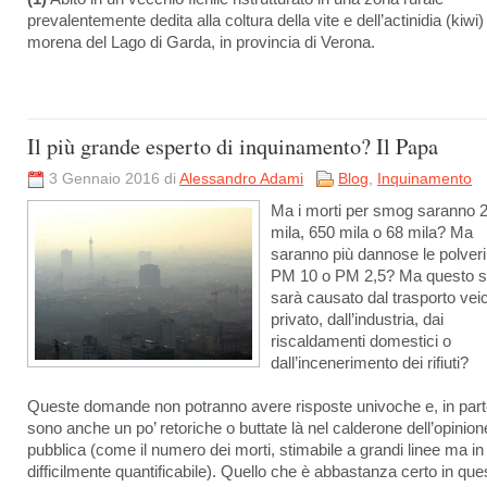
prevalentemente dedita alla coltura della vite e dell’actinidia (kiwi)
morena del Lago di Garda, in provincia di Verona.
Il più grande esperto di inquinamento? Il Papa
3 Gennaio 2016 di
Alessandro Adami
Blog
,
Inquinamento
Ma i morti per smog saranno 
mila, 650 mila o 68 mila? Ma
saranno più dannose le polveri s
PM 10 o PM 2,5? Ma questo 
sarà causato dal trasporto vei
privato, dall’industria, dai
riscaldamenti domestici o
dall’incenerimento dei rifiuti?
Queste domande non potranno avere risposte univoche e, in part
sono anche un po’ retoriche o buttate là nel calderone dell’opinion
pubblica (come il numero dei morti, stimabile a grandi linee ma in
difficilmente quantificabile). Quello che è abbastanza certo in ques