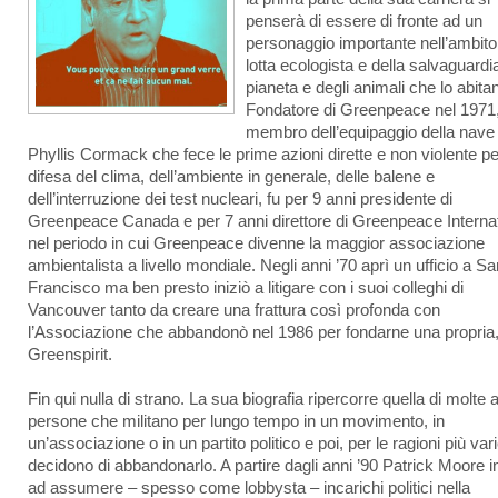
penserà di essere di fronte ad un
personaggio importante nell’ambito
lotta ecologista e della salvaguardi
pianeta e degli animali che lo abita
Fondatore di Greenpeace nel 1971
membro dell’equipaggio della nave
Phyllis Cormack che fece le prime azioni dirette e non violente pe
difesa del clima, dell’ambiente in generale, delle balene e
dell’interruzione dei test nucleari, fu per 9 anni presidente di
Greenpeace Canada e per 7 anni direttore di Greenpeace Internat
nel periodo in cui Greenpeace divenne la maggior associazione
ambientalista a livello mondiale. Negli anni ’70 aprì un ufficio a Sa
Francisco ma ben presto iniziò a litigare con i suoi colleghi di
Vancouver tanto da creare una frattura così profonda con
l’Associazione che abbandonò nel 1986 per fondarne una propria,
Greenspirit.
Fin qui nulla di strano. La sua biografia ripercorre quella di molte a
persone che militano per lungo tempo in un movimento, in
un’associazione o in un partito politico e poi, per le ragioni più vari
decidono di abbandonarlo. A partire dagli anni ’90 Patrick Moore in
ad assumere – spesso come lobbysta – incarichi politici nella