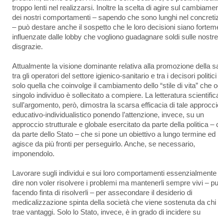
troppo lenti nel realizzarsi. Inoltre la scelta di agire sul cambiame
dei nostri comportamenti – sapendo che sono lunghi nel concreti
– può destare anche il sospetto che le loro decisioni siano fortem
influenzate dalle lobby che vogliono guadagnare soldi sulle nostre
disgrazie.
Attualmente la visione dominante relativa alla promozione della s
tra gli operatori del settore igienico-sanitario e tra i decisori politici
solo quella che coinvolge il cambiamento dello “stile di vita” che o
singolo individuo è sollecitato a compiere. La letteratura scientific
sull’argomento, però, dimostra la scarsa efficacia di tale approcci
educativo-individualistico ponendo l’attenzione, invece, su un
approccio strutturale e globale esercitato da parte della politica – 
da parte dello Stato – che si pone un obiettivo a lungo termine ed
agisce da più fronti per perseguirlo. Anche, se necessario,
imponendolo.
Lavorare sugli individui e sui loro comportamenti essenzialmente
dire non voler risolvere i problemi ma mantenerli sempre vivi – pu
facendo finta di risolverli – per assecondare il desiderio di
medicalizzazione spinta della società che viene sostenuta da chi
trae vantaggi. Solo lo Stato, invece, è in grado di incidere su