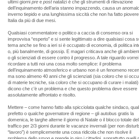
ultimi giorni
pre
e
post
natalizi è che gli strumenti di rilevazione
dell’inquinamento dell’aria stanno impazzendo, causa un anomal
inverno tiepido e una lunghissima siccità che non ha fatto piovere
Italia da più di due mesi.
Qualsiasi commentatore o politico a caccia di consenso ora si
improvvisa “esperto” e si sente legittimato a dire qualsiasi cosa s
tema anche se fino a ieri si è occupato di economia, di politica in
o, più banalmente, di gossip. E magari criticava anche gli ambienta
o gli scienziati di essere contro il progresso. A tale riguardo vorrei
ricordare a tutti noi una cosa molto semplice: il problema
dell’inquinamento atmosferico e urbano non è un fenomeno recen
ma sono almeno 40 anni che gli scienziati (sia coloro che si occ
di materie tecniche, sia coloro che si occupano di curare i malati)
dicono che c’è un problema e che questo problema deve essere
assolutamente affrontato e risolto.
Mettere – come hanno fatto alla spicciolata qualche sindaco, qua
prefetto o qualche governatore di regione – gli autobus gratis la
domenica, le targhe alterne il giorno di Natale o il blocco totale del
traffico per 2/3 giorni durante le vacanze invernali (per non disturb
“lavoro”) è semplicemente una cosa ridicola che non risolve il
problema dello smog e prende in giro i cittadini, soprattutto quelli 