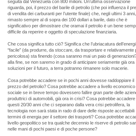
seguita dal Venezuela con 800 milioni. Un’ultima osservazione
riguarda, poi, il prezzo del barile di petrolio (che poi influenza il p
di vendita dei carburanti per l’utente finale) che, negli ultimi 3 anni
rimasto sempre al di sopra dei 100 dollari a barile, dato che è
significativo per dimostrare che oramai il petrolio è un bene semp
difficile da reperire e oggetto di speculazione finanziaria.
Che cosa significa tutto ciò? Significa che l’ubriacatura dell’energ
“facile” (da produrre, da stoccare, da trasportare e relativamente
pericolosa) sta finendo (cosa saranno mai un paio di generazioni?
alla fine, se non saremo in grado di anticipare seriamente già ora 
soluzioni per il futuro, a terra potranno rimanere solo macerie.
Cosa potrebbe accadere se in pochi anni dovesse raddoppiare il
prezzo del petrolio? Cosa potrebbe accadere a livello economico
sociale se in breve tempo dovessero fallire gran parte delle azie
produttrici di automobili, già ora in crisi? Cosa potrebbe accadere 
questi 20/30 anni che ci separano dalla vera crisi petrolifera, la
tecnologia non sarà stata in rado di dare delle risposte accettabili 
termini di energia per il settore dei trasporti? Cosa potrebbe acca
livello geopolitico se tra qualche decennio le riserve di petrolio s
nelle mani di pochi paesi e di poche persone?