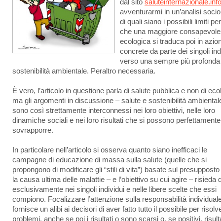
dal sito
saluteinternazionale.inf
avventurarmi in un’analisi socio
di quali siano i possibili limiti per
che una maggiore consapevol
ecologica si traduca poi in azion
concrete da parte dei singoli ind
verso una sempre più profonda
sostenibilità ambientale. Peraltro necessaria.
È vero, l’articolo in questione parla di salute pubblica e non di eco
ma gli argomenti in discussione – salute e sostenibilità ambiental
sono così strettamente interconnessi nei loro obiettivi, nelle loro
dinamiche sociali e nei loro risultati che si possono perfettamente
sovrapporre.
In particolare nell’articolo si osserva quanto siano inefficaci le
campagne di educazione di massa sulla salute (quelle che si
propongono di modificare gli “stili di vita”) basate sul presuppost
la causa ultima delle malattie – e l’obiettivo su cui agire – risieda 
esclusivamente nei singoli individui e nelle libere scelte che essi
compiono. Focalizzare l’attenzione sulla responsabilità individual
fornisce un alibi ai decisori di aver fatto tutto il possibile per risolv
problemi, anche se poi i risultati o sono scarsi o, se positivi, risul