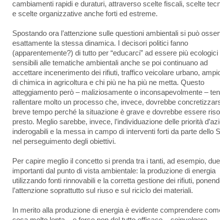
cambiamenti rapidi e duraturi, attraverso scelte fiscali, scelte tec
e scelte organizzative anche forti ed estreme.
Spostando ora l’attenzione sulle questioni ambientali si può osse
esattamente la stessa dinamica. I decisori politici fanno
(apparentemente?) di tutto per “educarci” ad essere più ecologici 
sensibili alle tematiche ambientali anche se poi continuano ad
accettare incenerimento dei rifiuti, traffico veicolare urbano, ampi
di chimica in agricoltura e chi più ne ha più ne metta. Questo
atteggiamento però – maliziosamente o inconsapevolmente – te
rallentare molto un processo che, invece, dovrebbe concretizzars
breve tempo perché la situazione è grave e dovrebbe essere riso
presto. Meglio sarebbe, invece, l’individuazione delle priorità d’az
inderogabili e la messa in campo di interventi forti da parte dello 
nel perseguimento degli obiettivi.
Per capire meglio il concetto si prenda tra i tanti, ad esempio, du
importanti dal punto di vista ambientale: la produzione di energia
utilizzando fonti rinnovabili e la corretta gestione dei rifiuti, ponen
l’attenzione soprattutto sul riuso e sul riciclo dei materiali.
In merito alla produzione di energia è evidente comprendere com