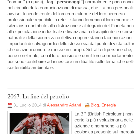
“comuni” (o quasi), [
tag “personaggi”
] normalmente poco conos
nel circuito della comunicazione di massa, che – a mio personal
avviso, tenendo conto del loro curriculum e del loro percorso
professionale reperibile in rete – stanno fornendo il loro enorme e
silenzioso contributo alla distruzione e al degrado del Pianeta no
alla speculazione industriale e finanziaria a discapito delle risorse
naturali e della sicurezza collettiva oppure stanno facendo azioni
importanti di salvaguardia dello stesso sia dal punto di vista cultu
che di azioni concrete messe in campo. Si tratta di persone che, 
bene o nel male, con il loro pensiero e con il loro comportamento
possono contribuire ad innescare un dibattito sulle tematiche dell
sostenibilità ambientale.
2067. La fine del petrolio
31 Luglio 2014 di
Alessandro Adami
Blog
,
Energia
La BP (British Petroleum) non
certo la più rivoluzionaria delle
aziende e nemmeno la più
ecologica presente sul mercato