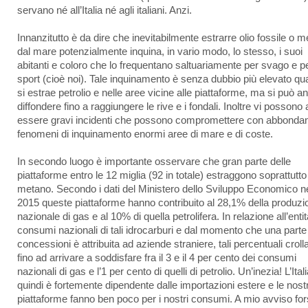
servano né all’Italia né agli italiani. Anzi.
Innanzitutto è da dire che inevitabilmente estrarre olio fossile o 
dal mare potenzialmente inquina, in vario modo, lo stesso, i suoi
abitanti e coloro che lo frequentano saltuariamente per svago e p
sport (cioè noi). Tale inquinamento è senza dubbio più elevato q
si estrae petrolio e nelle aree vicine alle piattaforme, ma si può a
diffondere fino a raggiungere le rive e i fondali. Inoltre vi possono
essere gravi incidenti che possono compromettere con abbondan
fenomeni di inquinamento enormi aree di mare e di coste.
In secondo luogo è importante osservare che gran parte delle
piattaforme entro le 12 miglia (92 in totale) estraggono soprattutto
metano. Secondo i dati del Ministero dello Sviluppo Economico n
2015 queste piattaforme hanno contribuito al 28,1% della produzi
nazionale di gas e al 10% di quella petrolifera. In relazione all’entit
consumi nazionali di tali idrocarburi e dal momento che una parte 
concessioni è attribuita ad aziende straniere, tali percentuali croll
fino ad arrivare a soddisfare fra il 3 e il 4 per cento dei consumi
nazionali di gas e l’1 per cento di quelli di petrolio. Un’inezia! L’Ital
quindi è fortemente dipendente dalle importazioni estere e le nost
piattaforme fanno ben poco per i nostri consumi. A mio avviso fo