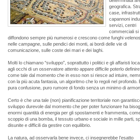
determinata ar
geografica. Str
case, infrastrut
capannoni indust
servizi, centri
commerciali si
diffondono sempre più numerosi e crescono come funghi velenos
nelle campagne, sulle pendici dei monti, ai bordi delle vie di
comunicazione, sulle coste dei mari e dei laghi.
Molti lo chiamano “sviluppo”, soprattutto i politici e gli affaristi loca
agli occhi di un osservatore attento appare difficile poterlo definire
come tale dal momento che in esso non si riesce ad intuire, ne
con la più acuta fantasia, un algoritmo che lo regoli nel profondo. 
pura confusione, puro rumore di fondo senza un minimo di armon
Certo è che una tale (non) pianificazione territoriale non garantis
sviluppo durevole dal momento che per poter funzionare ha bisog
enormi quantità di energia per gli spostamenti e frammenta, come
scoppio di una bomba, il tessuto urbano e sociale in mille parti, 
disunite e difficili da gestire con equilibrio.
La natura, ad osservarla bene invece, ci insegnerebbe l’esatto