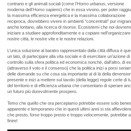
contrario e gli animali sociali (come l’
Homo urbanus
, versione
moderna dell’
Homo sapiens
) che in essa vivono, per poter raggi
la massima efficienza energetica e la massima collaborazione
reciproca, dovrebbero vivere in ambienti “concentrati” pur migran
anche lontano, alla ricerca di risorse. Ecosistemi che noi dovre
iniziare a studiare approfonditamente e a copiare nell’organizzare
nostre città, le nostre vite e le nostre relazioni.
L’unica soluzione al baratro rappresentato dalla città diffusa è que
un lato, di partecipare alla vita sociale e di esercitare un’azione di
controllo sulla sfera politica ed economica nonché, dall’altro, di e
(attraverso il voto e il consenso) che la politica inizi a porsi seri
delle domande su che cosa sia importante al di là della dimensio
presente e inizi a mettere sul tavolo (della legge) regole certe di t
del territorio e di efficienza urbana che consentano di sperare anc
un futuro più durevolmente prospero.
Temo che quello che ora percepiamo potrebbe essere solo bene
apparente e temporaneo che in questi ultimi anni si sta affievolen
che presto, forse troppo presto e troppo velocemente, potrebbe 
finire!