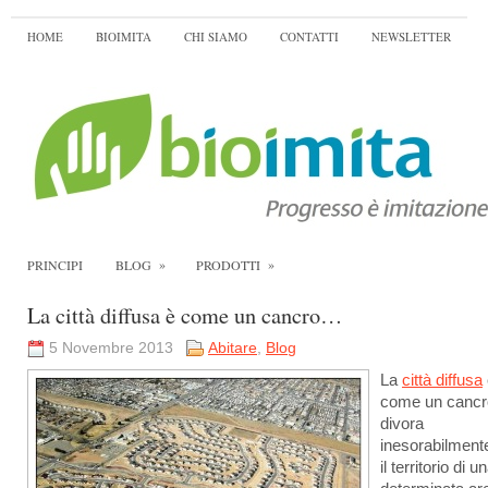
HOME
BIOIMITA
CHI SIAMO
CONTATTI
NEWSLETTER
»
»
PRINCIPI
BLOG
PRODOTTI
La città diffusa è come un cancro…
5 Novembre 2013
Abitare
,
Blog
La
città diffusa
come un cancr
divora
inesorabilmente
il territorio di u