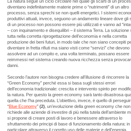
La natura segue un ciclo circolare nel quale gli scarti di un proce
diventano indefinitamente materie prime o “nutrimenti” di un altro
processo, senza sprechi se non quelli energetici. I sistemi econo
produttivi attuali, invece, seguono un andamento lineare dove gli s
di un processo non possono essere più utilizzati e vanno ad “inta
– con inquinamento e disequilibri – il sistema Terra. La soluzione 
tutta nella corretta riprogettazione dell’economia e nella corretta
produzione dei beni futuri, in modo tale che non siano concepiti p
diventare in fretta rifiuti ma siano visti come “servizi” che devono
assolvere ad un compito e, una volta terminato, possano essere
reimmessi nel sistema creando nuova ricchezza senza provoca
danni.
Secondo l’autore non bisogna credere all’illusione di rincorrere la
“Green Economy” perché essa si basa sugli stessi errori
dell’economia tradizionale: crescita e intervento spinto per modifi
la natura. Per questo la green economy sarà tanto disastrosa qu
quella che l’ha preceduta. L’obiettivo, invece, è quello di perseguir
“
Blue Economy
”
(2)
, un’evoluzione della green economy che non
richiede alle aziende di investire di più nella tutela dell’ambiente 
si propone di creare posti di lavoro e benessere attraverso lo
sfruttamento dei principi di base di funzionamento della natura: in
particolare attraverso il corretto uso delle materie e dell’energia.