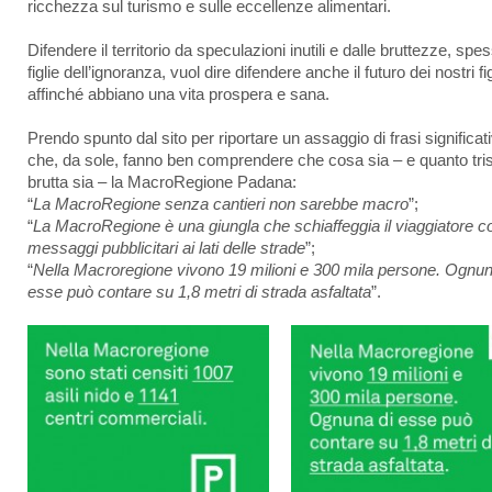
ricchezza sul turismo e sulle eccellenze alimentari.
Difendere il territorio da speculazioni inutili e dalle bruttezze, spe
figlie dell’ignoranza, vuol dire difendere anche il futuro dei nostri fig
affinché abbiano una vita prospera e sana.
Prendo spunto dal sito per riportare un assaggio di frasi significat
che, da sole, fanno ben comprendere che cosa sia – e quanto tris
brutta sia – la MacroRegione Padana:
“
La MacroRegione senza cantieri non sarebbe macro
”;
“
La MacroRegione è una giungla che schiaffeggia il viaggiatore c
messaggi pubblicitari ai lati delle strade
”;
“
Nella Macroregione vivono 19 milioni e 300 mila persone. Ognun
esse può contare su 1,8 metri di strada asfaltata
”.