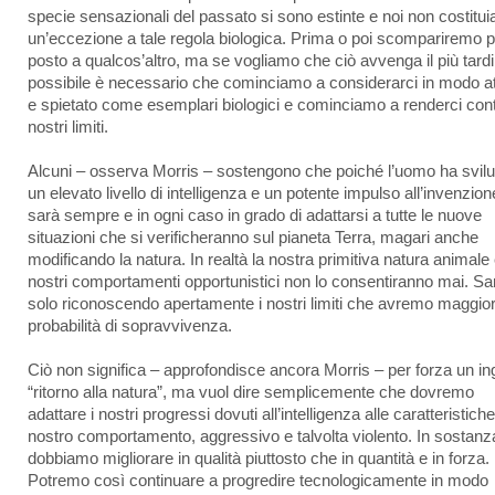
specie sensazionali del passato si sono estinte e noi non costitu
un’eccezione a tale regola biologica. Prima o poi scompariremo p
posto a qualcos’altro, ma se vogliamo che ciò avvenga il più tardi
possibile è necessario che cominciamo a considerarci in modo a
e spietato come esemplari biologici e cominciamo a renderci cont
nostri limiti.
Alcuni – osserva Morris – sostengono che poiché l’uomo ha svil
un elevato livello di intelligenza e un potente impulso all’invenzion
sarà sempre e in ogni caso in grado di adattarsi a tutte le nuove
situazioni che si verificheranno sul pianeta Terra, magari anche
modificando la natura. In realtà la nostra primitiva natura animale 
nostri comportamenti opportunistici non lo consentiranno mai. Sa
solo riconoscendo apertamente i nostri limiti che avremo maggior
probabilità di sopravvivenza.
Ciò non significa – approfondisce ancora Morris – per forza un i
“ritorno alla natura”, ma vuol dire semplicemente che dovremo
adattare i nostri progressi dovuti all’intelligenza alle caratteristiche
nostro comportamento, aggressivo e talvolta violento. In sostanz
dobbiamo migliorare in qualità piuttosto che in quantità e in forza.
Potremo così continuare a progredire tecnologicamente in modo