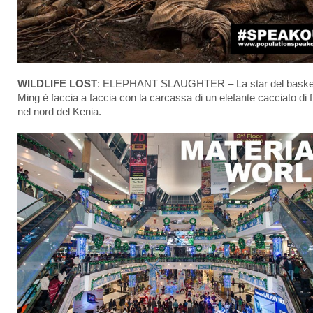
WILDLIFE LOST
: ELEPHANT SLAUGHTER – La star del baske
Ming è faccia a faccia con la carcassa di un elefante cacciato di 
nel nord del Kenia.