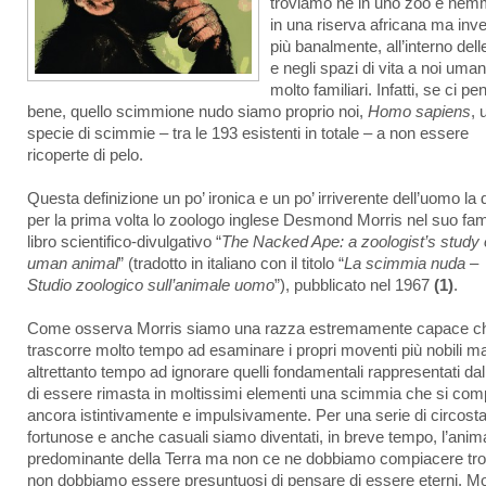
troviamo ne in uno zoo e ne
in una riserva africana ma inv
più banalmente, all’interno delle
e negli spazi di vita a noi uman
molto familiari. Infatti, se ci pe
bene, quello scimmione nudo siamo proprio noi,
Homo sapiens
, 
specie di scimmie – tra le 193 esistenti in totale – a non essere
ricoperte di pelo.
Questa definizione un po’ ironica e un po’ irriverente dell’uomo la 
per la prima volta lo zoologo inglese Desmond Morris nel suo f
libro scientifico-divulgativo “
The Nacked Ape: a zoologist’s study 
uman animal
” (tradotto in italiano con il titolo “
La scimmia nuda –
Studio zoologico sull’animale uomo
”), pubblicato nel 1967
(1)
.
Come osserva Morris siamo una razza estremamente capace c
trascorre molto tempo ad esaminare i propri moventi più nobili m
altrettanto tempo ad ignorare quelli fondamentali rappresentati dal 
di essere rimasta in moltissimi elementi una scimmia che si com
ancora istintivamente e impulsivamente. Per una serie di circost
fortunose e anche casuali siamo diventati, in breve tempo, l’anim
predominante della Terra ma non ce ne dobbiamo compiacere tr
non dobbiamo essere presuntuosi di pensare di essere eterni. Mo