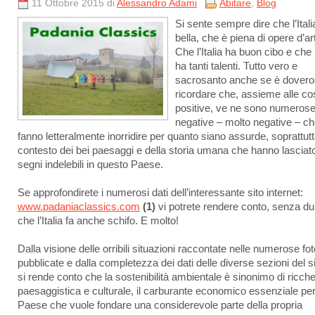
11 Ottobre 2015 di
Alessandro Adami
Abitare
,
Blog
Si sente sempre dire che l’Itali
bella, che è piena di opere d’ar
Che l’Italia ha buon cibo e che l’
ha tanti talenti. Tutto vero e
sacrosanto anche se è dover
ricordare che, assieme alle co
positive, ve ne sono numerose
negative – molto negative – c
fanno letteralmente inorridire per quanto siano assurde, soprattutt
contesto dei bei paesaggi e della storia umana che hanno lasciat
segni indelebili in questo Paese.
Se approfondirete i numerosi dati dell’interessante sito internet:
www.padaniaclassics.com
(1)
vi potrete rendere conto, senza du
che l’Italia fa anche schifo. E molto!
Dalla visione delle orribili situazioni raccontate nelle numerose fot
pubblicate e dalla completezza dei dati delle diverse sezioni del si
si rende conto che la sostenibilità ambientale è sinonimo di ricch
paesaggistica e culturale, il carburante economico essenziale pe
Paese che vuole fondare una considerevole parte della propria