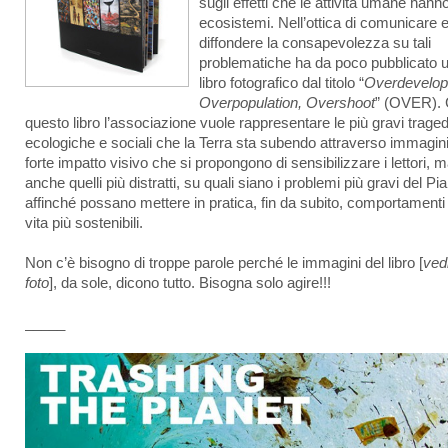
sugli effetti che le attività umane hanno
ecosistemi. Nell’ottica di comunicare e
diffondere la consapevolezza su tali
problematiche ha da poco pubblicato 
libro fotografico dal titolo “
Overdevelop
Overpopulation, Overshoot
” (OVER).
questo libro l’associazione vuole rappresentare le più gravi traged
ecologiche e sociali che la Terra sta subendo attraverso immagini
forte impatto visivo che si propongono di sensibilizzare i lettori, 
anche quelli più distratti, su quali siano i problemi più gravi del Pi
affinché possano mettere in pratica, fin da subito, comportamenti 
vita più sostenibili.
Non c’è bisogno di troppe parole perché le immagini del libro [
ved
foto
], da sole, dicono tutto. Bisogna solo agire!!!
_____