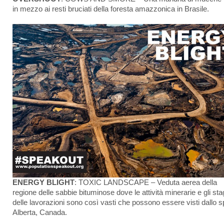
in mezzo ai resti bruciati della foresta amazzonica in Brasile.
ENERGY BLIGHT
: TOXIC LANDSCAPE – Veduta aerea della
regione delle sabbie bituminose dove le attività minerarie e gli sta
delle lavorazioni sono così vasti che possono essere visti dallo s
Alberta, Canada.