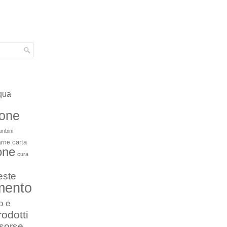
qua
ione
mbini
carta
arne
one
cura
este
mento
o e
rodotti
isorse