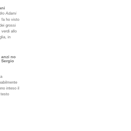
ani
dro Adami
 fa ho visto
dei grossi
 verdi allo
lia, in
 anzi no
 Sergio
ta
babilmente
no inteso il
 testo