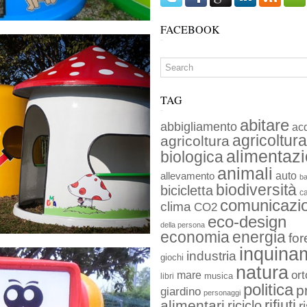
FACEBOOK
TAG
abitare
abbigliamento
ac
agricoltura
agricoltura
alimentaz
biologica
animali
auto
allevamento
ba
biodiversità
bicicletta
c
comunicazi
clima
CO2
eco-design
della persona
economia
energia
for
inquina
industria
giochi
natura
ort
mare
musica
libri
politica
p
giardino
personaggi
rifiuti
alimentari
riciclo
r