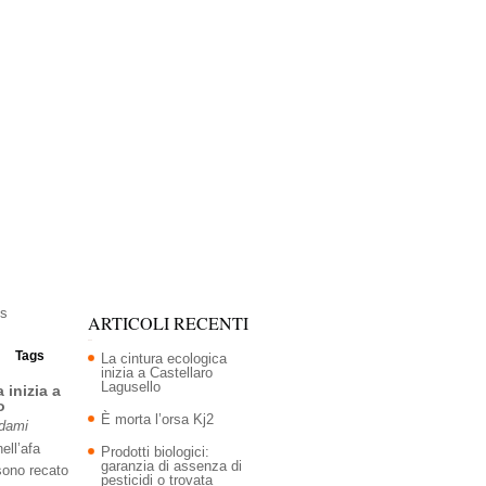
ARTICOLI RECENTI
Tags
La cintura ecologica
inizia a Castellaro
Lagusello
 inizia a
o
È morta l’orsa Kj2
Adami
ell’afa
Prodotti biologici:
garanzia di assenza di
sono recato
pesticidi o trovata