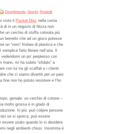
Divertimento
,
Giochi
,
Prodotti
 visto il
Pocket Disc
nella cesta
tà di in un negozio di Nizza non
he un cerchio di stoffa colorata più
 un berretto che ad un gioco potesse
me un “vero” frisbee di plastica e che
 semplice farlo librare nell’aria. Il
, vedendomi un po’ perplesso con
in mano, mi ha subito “sfidato” a
re con lui tra gli scaffali e i clienti
ire che ci siamo divertiti per un paio
la fine non ho potuto resistere e l’ho
empo, geniale: un cerchio di cotone –
lia molto grossa è in grado di
roduzione. In più: può colpire persone
vato se si sporca, può essere
r essere usato quando lo si desidera
lemi negli ambienti chiusi. Insomma è