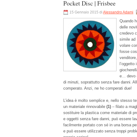
Pocket Disc | Frisbee
15 Gennaio 2015 di
Alessandro Adami
Quando ho
delle novi
credevo c
simile ad
volare co
fosse così
venditore
l’oggetto 
giocherella
e… devo d
di minuti, soprattutto senza fare danni. Al
comperato. Anzi, ne ho comperati due!
L’idea è molto semplice e, nello stesso t
un materiale rinnovabile
(1)
– filato a mag
sostituire la plastica come materiale di p
e oggetti senza fare danni, può essere la
facilmente portato con sé in una borsa pe
e può essere utilizzato senza troppi prob