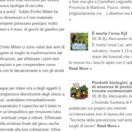
a fare una gita a Castellaro Lagusello
nuova tipologia di raccolta
Provincia di Mantova. Pazzo, direte
ta a porta”. Subito Emilio Milani ha
(in)giustamente voi… L’obiettivo era
o dimensioni e il loro materiale
»
ntemperie potessero prestarsi molto
ero e il riuso, di giochi da giardino per
È morta l’orsa Kj2
05:36 By Alessandro 
È morta l’orsa! Lei, an
milio Milani ci sono voluti due anni di
selvatico, muore il 13 
eguire al meglio la trasformazione dal
mano dei forestali che
ficazioni, per effettuare i primi test
le mosse tra i boschi alpini con il rad
o reazioni e per comprendere come
Read More »
 con le decalcomanie e con gli arredi
Prodotti biologici: 
di assenza di pestic
egue per ridare vita a degli oggetti (i
trovata commercial
 progressiva dismissione degli stessi a
05:38 By Alessandro 
fiuti, andrebbero irrimediabilmente
L’Azienda Sanitaria di 
prattutto il coperchio ed il telaio in
pubblicato sul proprio sito internet
on un’idropulitrice per rimuovere tutta
un’interessante tesi di laurea del cor
i eventuali crepe o rotture. Effettuate
“Tecniche della prevenzione nell’amb
ella struttura finale del gioco anche
luoghi di lavoro”
Read More »
provvede alla loro colorazione. Infine