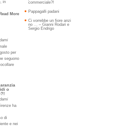
, in
commerciale?!
Pappagalli padani
Read More
Ci vorrebbe un fiore anzi
no … – Gianni Rodari e
Sergio Endrigo
Adami
imale
agosto per
 ne seguono
iocollare
garanzia
idi o
e?!
Adami
Firenze ha
so di
iente e nei