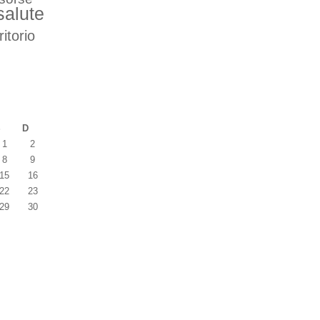
salute
ritorio
S
D
1
2
8
9
15
16
22
23
29
30