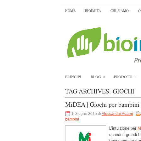
HOME
BIOIMITA
CHI SIAMO
C
»
»
PRINCIPI
BLOG
PRODOTTI
TAG ARCHIVES:
GIOCHI
MiDEA | Giochi per bambini
1 Giugno 2015 di
Alessandro Adami
bambini
L’intuizione per
M
quando i grandi bi
trovavano per str