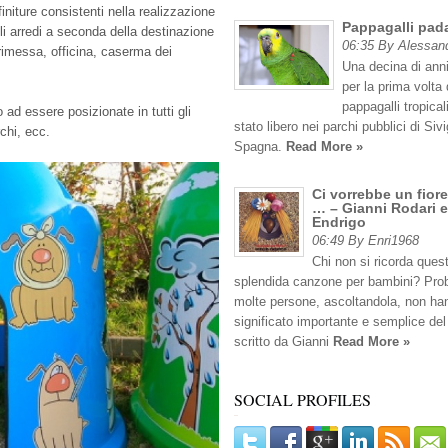
 finiture consistenti nella realizzazione
Pappagalli pad
li arredi a seconda della destinazione
06:35 By Alessan
orimessa, officina, caserma dei
Una decina di anni
per la prima volta 
pappagalli tropicali
ad essere posizionate in tutti gli
stato libero nei parchi pubblici di Sivig
rchi, ecc.
Spagna.
Read More »
Ci vorrebbe un fiore
… – Gianni Rodari e
Endrigo
06:49 By Enri1968
Chi non si ricorda ques
splendida canzone per bambini? Pro
molte persone, ascoltandola, non han
significato importante e semplice del
scritto da Gianni
Read More »
SOCIAL PROFILES