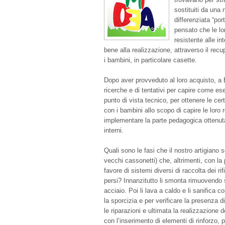
sostituiti da una 
differenziata “por
pensato che le lor
resistente alle i
bene alla realizzazione, attraverso il recup
i bambini, in particolare casette.
Dopo aver provveduto al loro acquisto, a E
ricerche e di tentativi per capire come es
punto di vista tecnico, per ottenere le certi
con i bambini allo scopo di capire le lor
implementare la parte pedagogica ottenuta
interni.
Quali sono le fasi che il nostro artigiano s
vecchi cassonetti) che, altrimenti, con la
favore di sistemi diversi di raccolta dei ri
persi? Innanzitutto li smonta rimuovendo so
acciaio. Poi li lava a caldo e li sanifica c
la sporcizia e per verificare la presenza d
le riparazioni e ultimata la realizzazione d
con l’inserimento di elementi di rinforzo, 