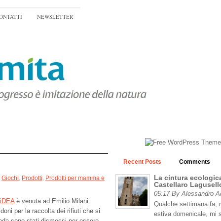
ONTATTI
NEWSLETTER
Recent Posts
Comments
La cintura ecologica
Giochi
,
Prodotti
,
Prodotti per mamma e
Castellaro Lagusell
05:17 By Alessandro 
iDEA
è venuta ad Emilio Milani
Qualche settimana fa, n
doni per la raccolta dei rifiuti che si
estiva domenicale, mi 
ada sono stati dismessi per essere