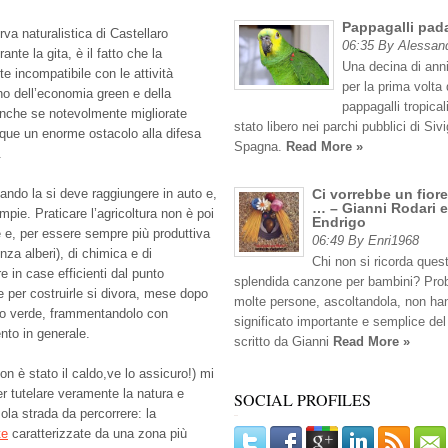
Pappagalli pad
rva naturalistica di Castellaro
06:35 By Alessan
te la gita, è il fatto che la
Una decina di anni
e incompatibile con le attività
per la prima volta 
no dell’economia green e della
pappagalli tropicali
, anche se notevolmente migliorate
stato libero nei parchi pubblici di Sivig
que un enorme ostacolo alla difesa
Spagna.
Read More »
.
ndo la si deve raggiungere in auto e,
Ci vorrebbe un fiore
… – Gianni Rodari e
mpie. Praticare l’agricoltura non è poi
Endrigo
e e, per essere sempre più produttiva
06:49 By Enri1968
nza alberi), di chimica e di
Chi non si ricorda ques
e in case efficienti dal punto
splendida canzone per bambini? Pro
e per costruirle si divora, mese dopo
molte persone, ascoltandola, non han
o o verde, frammentandolo con
significato importante e semplice del
ento in generale.
scritto da Gianni
Read More »
on è stato il caldo,ve lo assicuro!) mi
er tutelare veramente la natura e
SOCIAL PROFILES
ola strada da percorrere: la
te
caratterizzate da una zona più