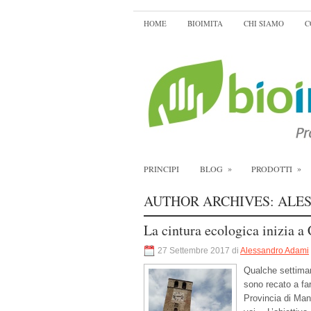
HOME
BIOIMITA
CHI SIAMO
C
»
»
PRINCIPI
BLOG
PRODOTTI
AUTHOR ARCHIVES:
ALE
La cintura ecologica inizia a
27 Settembre 2017 di
Alessandro Adami
Qualche settiman
sono recato a fa
Provincia di Man