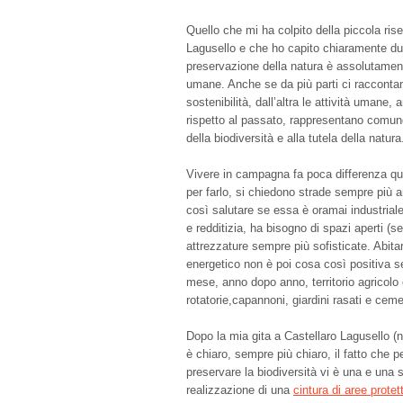
Quello che mi ha colpito della piccola rise
Lagusello e che ho capito chiaramente duran
preservazione della natura è assolutament
umane. Anche se da più parti ci racconta
sostenibilità, dall’altra le attività umane
rispetto al passato, rappresentano comun
della biodiversità e alla tutela della natura
Vivere in campagna fa poca differenza qua
per farlo, si chiedono strade sempre più a
così salutare se essa è oramai industrial
e redditizia, ha bisogno di spazi aperti (se
attrezzature sempre più sofisticate. Abitar
energetico non è poi cosa così positiva s
mese, anno dopo anno, territorio agricol
rotatorie,capannoni, giardini rasati e cem
Dopo la mia gita a Castellaro Lagusello (n
è chiaro, sempre più chiaro, il fatto che p
preservare la biodiversità vi è una e una s
realizzazione di una
cintura di aree protet