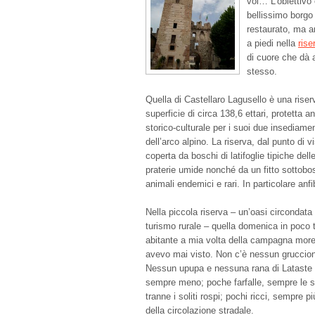
voi… L’obiettivo 
bellissimo borgo
restaurato, ma an
a piedi nella
rise
di cuore che dà 
stesso.
Quella di Castellaro Lagusello è una rise
superficie di circa 138,6 ettari, protetta
storico-culturale per i suoi due insediamenti
dell’arco alpino. La riserva, dal punto di vi
coperta da boschi di latifoglie tipiche dell
praterie umide nonché da un fitto sottobosc
animali endemici e rari. In particolare anfi
Nella piccola riserva – un’oasi circondata 
turismo rurale – quella domenica in poco 
abitante a mia volta della campagna more
avevo mai visto. Non c’è nessun gruccione
Nessun upupa e nessuna rana di Lataste (
sempre meno; poche farfalle, sempre le st
tranne i soliti rospi; pochi ricci, sempre pi
della circolazione stradale.