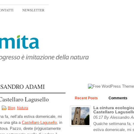
ONTATTI
NEWSLETTER
SSANDRO ADAMI
 Castellaro Lagusello
Recent Posts
Comments
La cintura ecologica
Blog
,
Natura
Castellaro Lagusell
a fa, nell’afa estiva domenicale, mi
05:17 By Alessandro 
re una gita a
Castellaro Lagusello
, in
Qualche settimana fa, n
tova. Pazzo, direte (in)giustamente
estiva domenicale, mi 