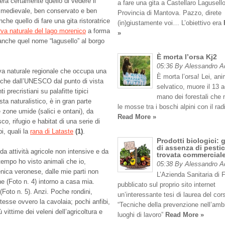
era certamente quello di vedere il
a fare una gita a Castellaro Lagusello
 medievale, ben conservato e ben
Provincia di Mantova. Pazzo, direte
che quello di fare una gita ristoratrice
(in)giustamente voi… L’obiettivo era
rva naturale del lago morenico
a forma
»
anche quel nome “lagusello” al borgo
È morta l’orsa Kj2
05:36 By Alessandro 
rva naturale regionale che occupa una
È morta l’orsa! Lei, an
 anche dall’UNESCO dal punto di vista
selvatico, muore il 13 
 precristiani su palafitte tipici
mano dei forestali che
sta naturalistico, è in gran parte
le mosse tra i boschi alpini con il rad
e zone umide (salici e ontani), da
Read More »
o, rifugio e habitat di una serie di
bi, quali la
rana di Lataste
(1)
.
Prodotti biologici: 
di assenza di pestic
da attività agricole non intensive e da
trovata commercial
tempo ho visto animali che io,
05:38 By Alessandro 
nica veronese, dalle mie parti non
L’Azienda Sanitaria di 
 (Foto n. 4) intorno a casa mia.
pubblicato sul proprio sito internet
Foto n. 5). Anzi. Poche rondini,
un’interessante tesi di laurea del cor
esse ovvero la cavolaia; pochi anfibi,
“Tecniche della prevenzione nell’amb
ù vittime dei veleni dell’agricoltura e
luoghi di lavoro”
Read More »