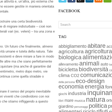
e attività e, un’altra, più esterna che
no essere gestite in maniera orientata
FACEBOOK
entale.
ostruire una certa biodiversità
e di migrare indisturbate – cioè non
aterali vari (es. veleni) – tra una zona e
TAG
abitare
abbigliamento
ac
mo. Un futuro che finalmente, almeno
agricoltura
agricoltura
ività umane e tutela della natura. Tale
alimentaz
biologica
 esistenti e deve mirare a fare in modo
lle altre ma che siano perfettamente
animali
auto
allevamento
ba
cquistare (ma anche di garantire dal
biodiversità
bicicletta
c
 centimetro, metro dopo metro, vie
comunicazi
clima
CO2
 continua come quella stradale o
eco-design
della persona
economia
energia
for
inquina
inare il senso del proprio inevitabile
industria
giochi
seri viventi che condividono con noi
natura
ort
mare
musica
libri
ino che stiamo infliggendo a questo
politica
p
giardino
personaggi
rifiuti
alimentari
riciclo
r