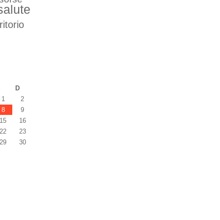
salute
ritorio
S
D
1
2
8
9
15
16
22
23
29
30