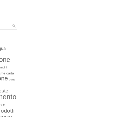
qua
ione
mbini
carta
arne
one
cura
este
mento
o e
rodotti
isorse