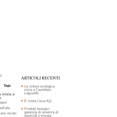
ARTICOLI RECENTI
Tags
La cintura ecologica
inizia a Castellaro
Lagusello
 inizia a
o
È morta l’orsa Kj2
Adami
ell’afa
Prodotti biologici:
garanzia di assenza di
sono recato
pesticidi o trovata