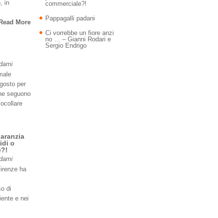
, in
commerciale?!
Pappagalli padani
Read More
Ci vorrebbe un fiore anzi
no … – Gianni Rodari e
Sergio Endrigo
Adami
imale
agosto per
 ne seguono
iocollare
garanzia
idi o
e?!
Adami
Firenze ha
so di
iente e nei