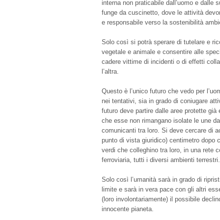
interna non praticabile dall’uomo e dalle su
funge da cuscinetto, dove le attività devo
e responsabile verso la sostenibilità ambi
Solo così si potrà sperare di tutelare e ric
vegetale e animale e consentire alle speci
cadere vittime di incidenti o di effetti coll
l’altra.
Questo è l’unico futuro che vedo per l’uo
nei tentativi, sia in grado di coniugare att
futuro deve partire dalle aree protette già
che esse non rimangano isolate le une da
comunicanti tra loro. Si deve cercare di a
punto di vista giuridico) centimetro dopo
verdi che colleghino tra loro, in una rete
ferroviaria, tutti i diversi ambienti terrestri.
Solo così l’umanità sarà in grado di riprist
limite e sarà in vera pace con gli altri es
(loro involontariamente) il possibile decl
innocente pianeta.