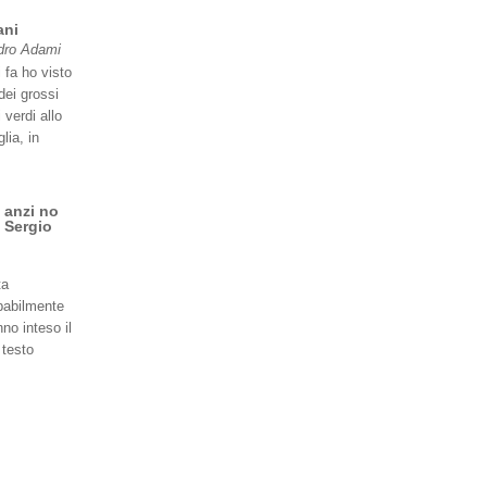
ani
dro Adami
 fa ho visto
dei grossi
 verdi allo
lia, in
 anzi no
 Sergio
ta
babilmente
no inteso il
 testo