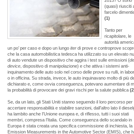
2015? O sono
(quasi) riusciti 
farcelo dimenti
(1)
Tanto per
ricapitolare, le
autorità ameri
un po’ per caso e dopo un lungo
iter
di prove e controprove scop
che la casa automobilistica tedesca ha utilizzato su un elevato 
di auto vendute un dispositivo che aggira i test sulle emissioni (
de
device
, dispositivo di manipolazione) e che attiva i sistemi anti-
inquinamento delle auto solo nel corso delle prove su rulli, in labo
o in officina. Su strada, invece, le auto inquinavano molto di più de
dichiarato e, come ovvia conseguenza, potevano aumentare di m
la probabilità di provocare dei gravi rischi per la salute pubblica
(2
Se, da un lato, gli Stati Uniti stanno seguendo il loro percorso per
accertare responsabilità e stabilire sanzioni, dall’altro lato il diese
ha lambito anche l’Unione europea e, di riflesso, tutti i suoi stati
membri, compresa l’Italia. Come conseguenza dello scandalo in
Europa è stata creata una specifica commissione di inchiesta, la
Emission Measurements in the Automotive Sector (EMIS), che h