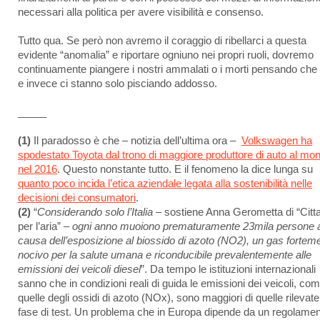
necessari alla politica per avere visibilità e consenso.
Tutto qua. Se però non avremo il coraggio di ribellarci a questa
evidente “anomalia” e riportare ogniuno nei propri ruoli, dovremo
continuamente piangere i nostri ammalati o i morti pensando che
e invece ci stanno solo pisciando addosso.
_____
(1)
Il paradosso è che – notizia dell’ultima ora –
Volkswagen ha
spodestato Toyota dal trono di maggiore produttore di auto al mo
nel 2016
. Questo nonstante tutto. E il fenomeno la dice lunga su
quanto poco incida l’etica aziendale legata alla sostenibilità nelle
decisioni dei consumatori
.
(2)
“
Considerando solo l’Italia
– sostiene Anna Gerometta di “Citta
per l’aria” –
ogni anno muoiono prematuramente 23mila persone 
causa dell’esposizione al biossido di azoto (NO2), un gas fortem
nocivo per la salute umana e riconducibile prevalentemente alle
emissioni dei veicoli diesel
”. Da tempo le istituzioni internazionali
sanno che in condizioni reali di guida le emissioni dei veicoli, co
quelle degli ossidi di azoto (NOx), sono maggiori di quelle rilevate
fase di test. Un problema che in Europa dipende da un regolame