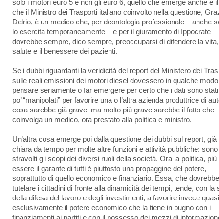
solo i motori euro 5 e non gli euro 6, quello che emerge anche è il 
che il Ministro dei Trasporti italiano coinvolto nella questione, Gr
Delrio, è un medico che, per deontologia professionale – anche s
lo esercita temporaneamente – e per il giuramento di Ippocrate
dovrebbe sempre, dico sempre, preoccuparsi di difendere la vita,
salute e il benessere dei pazienti.
Se i dubbi riguardanti la veridicità del report del Ministero dei Tras
sulle reali emissioni dei motori diesel dovessero in qualche modo 
pensare seriamente o far emergere per certo che i dati sono stati
po’ “manipolati” per favorire una o l’altra azienda produttrice di aut
cosa sarebbe già grave, ma molto più grave sarebbe il fatto che
coinvolga un medico, ora prestato alla politica e ministro.
Un’altra cosa emerge poi dalla questione dei dubbi sul report, già
chiara da tempo per molte altre funzioni e attività pubbliche: sono 
stravolti gli scopi dei diversi ruoli della società. Ora la politica, più
essere il garante di tutti è piuttosto una propaggine del potere,
soprattutto di quello economico e finanziario. Essa, che dovrebbe
tutelare i cittadini di fronte alla dinamicità dei tempi, tende, con la
della difesa del lavoro e degli investimenti, a favorire invece quasi
esclusivamente il potere economico che la tiene in pugno con i
finanziamenti ai partiti e con il possesso dei mezzi di informazion