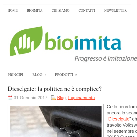
HOME
BIOIMITA
CHI SIAMO
CONTATTI
NEWSLETTER
»
»
PRINCIPI
BLOG
PRODOTTI
Dieselgate: la politica ne è complice?
31 Gennaio 2017
Blog
,
Inquinamento
Ce lo ricordia
ancora lo scan
“
Dieselgate
” c
travolto Volks
nel settembre d