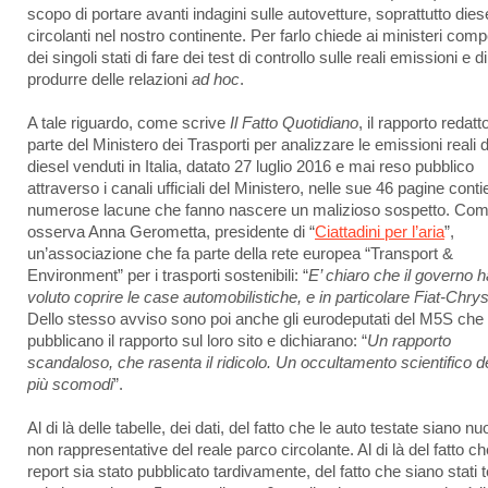
scopo di portare avanti indagini sulle autovetture, soprattutto diese
circolanti nel nostro continente. Per farlo chiede ai ministeri comp
dei singoli stati di fare dei test di controllo sulle reali emissioni e di
produrre delle relazioni
ad hoc
.
A tale riguardo, come scrive
Il Fatto Quotidiano
, il rapporto redatt
parte del Ministero dei Trasporti per analizzare le emissioni reali d
diesel venduti in Italia, datato 27 luglio 2016 e mai reso pubblico
attraverso i canali ufficiali del Ministero, nelle sue 46 pagine cont
numerose lacune che fanno nascere un malizioso sospetto. Co
osserva Anna Gerometta, presidente di “
Ciattadini per l’aria
”,
un’associazione che fa parte della rete europea “Transport &
Environment” per i trasporti sostenibili: “
E’ chiaro che il governo h
voluto coprire le case automobilistiche, e in particolare Fiat-Chrys
Dello stesso avviso sono poi anche gli eurodeputati del M5S che
pubblicano il rapporto sul loro sito e dichiarano: “
Un rapporto
scandaloso, che rasenta il ridicolo. Un occultamento scientifico de
più scomodi
”.
Al di là delle tabelle, dei dati, del fatto che le auto testate siano n
non rappresentative del reale parco circolante. Al di là del fatto che
report sia stato pubblicato tardivamente, del fatto che siano stati t