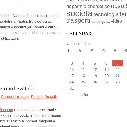
riuso
risparmio energetico
società
ter
tecnologia
Prodotti Naturali è quello di proporre
trasporti
video
 definirsi “naturali”, cioè senza
usa e getta
intesi o additivi (olii, aromi o altro) –
CALENDAR
e non forniscano sufficienti garanzie
utilizzatori.
AGOSTO 2026
L
M
M
G
V
3
4
5
6
7
10
11
12
13
14
17
18
19
20
21
24
25
26
27
28
 riutilizzabile
31
« Set
Cosmetici e igiene
,
Prodotti
,
Prodotti
Mooncup
è una coppetta mestruale
ilizzabile realizzata in morbido silicone
co. Rispetto ai normali tamponi e
rbenti usa e getta i vantaggi della