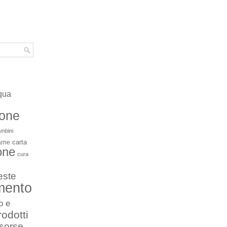
qua
ione
mbini
carta
arne
one
cura
este
mento
o e
rodotti
isorse