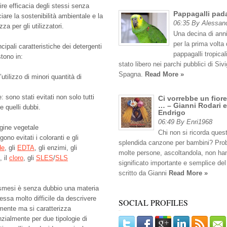
ire efficacia degli stessi senza
Pappagalli pad
ciare la sostenibilità ambientale e la
06:35 By Alessan
zza per gli utilizzatori.
Una decina di anni
per la prima volta 
ncipali caratteristiche dei detergenti
pappagalli tropicali
tono in:
stato libero nei parchi pubblici di Sivig
Spagna.
Read More »
tilizzo di minori quantità di
: sono stati evitati non solo tutti
Ci vorrebbe un fiore
… – Gianni Rodari e
e quelli dubbi.
Endrigo
06:49 By Enri1968
igine vegetale
Chi non si ricorda ques
gono evitati i coloranti e gli
splendida canzone per bambini? Pro
de
, gli
EDTA
, gli enzimi, gli
molte persone, ascoltandola, non han
, il
cloro
, gli
SLES
/
SLS
significato importante e semplice del
scritto da Gianni
Read More »
smesi è senza dubbio una materia
ssa molto difficile da descrivere
SOCIAL PROFILES
mente ma si caratterizza
zialmente per due tipologie di