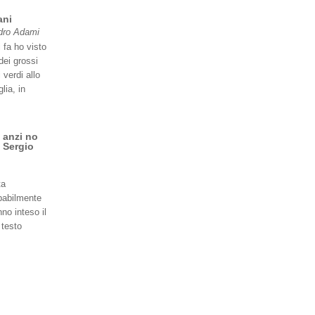
ani
dro Adami
 fa ho visto
dei grossi
 verdi allo
lia, in
 anzi no
 Sergio
ta
babilmente
no inteso il
 testo