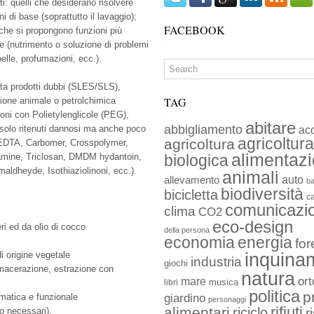
ti: quelli che desiderano risolvere
ni di base (soprattutto il lavaggio);
FACEBOOK
 che si propongono funzioni più
e (nutrimento o soluzione di problemi
pelle, profumazioni, ecc.).
ita prodotti dubbi (SLES/SLS),
TAG
azione animale o petrolchimica
ioni con Polietylenglicole (PEG),
abitare
abbigliamento
n solo ritenuti dannosi ma anche poco
ac
agricoltura
agricoltura
EDTA, Carbomer, Crosspolymer,
alimentaz
lamine, Triclosan, DMDM hydantoin,
biologica
maldheyde, Isothiaziolinoni, ecc.).
animali
auto
allevamento
ba
biodiversità
bicicletta
c
comunicazi
clima
CO2
eco-design
ri ed da olio di cocco
della persona
economia
energia
for
i origine vegetale
inquina
industria
giochi
r macerazione, estrazione con
natura
ort
mare
musica
libri
politica
p
giardino
omatica e funzionale
personaggi
rifiuti
alimentari
riciclo
o necessari).
r