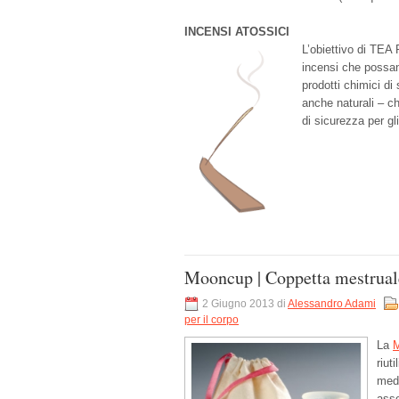
INCENSI ATOSSICI
L’obiettivo di TEA 
incensi che possano
prodotti chimici di s
anche naturali – ch
di sicurezza per gli 
Mooncup | Coppetta mestruale
2 Giugno 2013 di
Alessandro Adami
per il corpo
La
riut
medi
asso