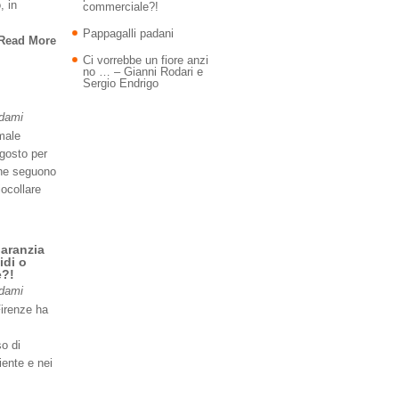
, in
commerciale?!
Pappagalli padani
Read More
Ci vorrebbe un fiore anzi
no … – Gianni Rodari e
Sergio Endrigo
Adami
imale
agosto per
 ne seguono
iocollare
garanzia
idi o
e?!
Adami
Firenze ha
so di
iente e nei