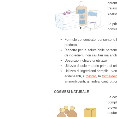
garant
tralas
sicure
Le pri
consis
Formule concentrate: consentono l’u
prodotto
Rispetto per la salute delle persone
gli ingredienti non salutari ma anch
Descrizioni chiare di utilizzo
Utilizzo di sole materie prime di or
Utilizzo di ingredienti semplici: ven
addensanti, il
fosforo
, la
formaldei
ammorbidenti, gli imbiancanti ottici
COSMESI NATURALE
La co
comple
breve
sostan