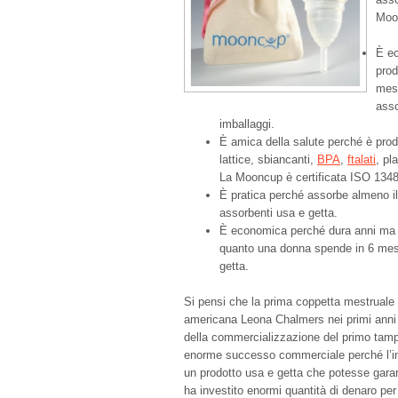
Moo
È ec
prod
mest
asso
imballaggi.
È amica della salute perché è prod
lattice, sbiancanti,
BPA
,
ftalati
, pl
La Mooncup è certificata ISO 134
È pratica perché assorbe almeno il 
assorbenti usa e getta.
È economica perché dura anni ma 
quanto una donna spende in 6 mesi
getta.
Si pensi che la prima coppetta mestruale riu
americana Leona Chalmers nei primi anni ’
della commercializzazione del primo tam
enorme successo commerciale perché l’indu
un prodotto usa e getta che potesse garan
ha investito enormi quantità di denaro pe