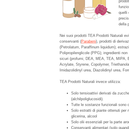
prodot
funzio
quelli
precis
della 
Nei suoi prodotti TEA Prodotti Naturali ev
conservanti (
Parabeni
), prodotti di deriv
(Petrolatum, Paraffinum liquidum); estraz
Polipropilenglicole (PPG); ingredienti no
sicuri (profumi, DEA, MEA, TEA, MIPA, 
Acrylate, Styrene, Copolymer, Triethano
Imidazolidinyl urea, Diazolidinyl urea, For
TEA Prodotti Naturali invece utilizza:
Solo tensioattivi derivati da zucche
(alchilpoliglucosidi).
Tutte le sostanze funzionali sono d
Solo estratti di piante ottenuti pe
glicerina, alcool
Solo olii essenziali per la parte ar
Conservanti alimentari (solo quand