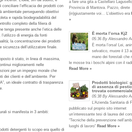
a fare una gita a Castellaro Lagusello
i conciliare l’efficacia dei prodotti con
Provincia di Mantova. Pazzo, direte
ità ambientale perseguendo obiettivi
(in)giustamente voi… L’obiettivo era
eta e rapida biodegradabilità del
»
ontrollo completo della filiera di
e tenga presente anche l’etica delle
È morta l’orsa Kj2
i; l’utilizzo di energia da fonti
05:36 By Alessandro 
ualità; la concentrazione dei prodotti
È morta l’orsa! Lei, an
e sicurezza dell’utilizzatore finale.
selvatico, muore il 13 
mano dei forestali che
oposto è stato, in linea di massima,
le mosse tra i boschi alpini con il rad
ntinui miglioramenti nelle
Read More »
nfezioni per un impegno morale che
i dei clienti e dell’ambiente. Per
”, un ideale contratto di trasparenza
Prodotti biologici: 
di assenza di pestic
e.
trovata commercial
05:38 By Alessandro 
L’Azienda Sanitaria di 
pubblicato sul proprio sito internet
rali si manifesta in 3 ambiti:
un’interessante tesi di laurea del cor
“Tecniche della prevenzione nell’amb
luoghi di lavoro”
Read More »
odotti detergenti lo scopo era quello di