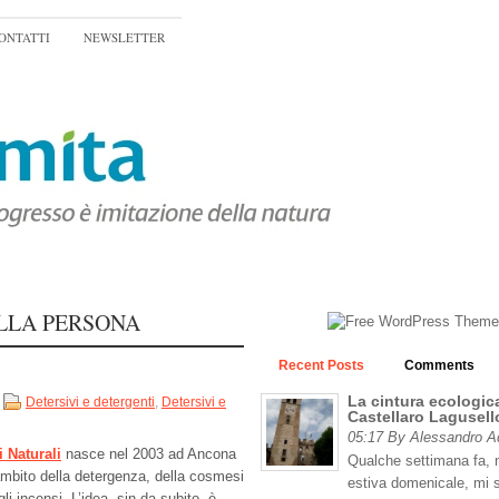
ONTATTI
NEWSLETTER
LLA PERSONA
Recent Posts
Comments
La cintura ecologica
Detersivi e detergenti
,
Detersivi e
Castellaro Lagusell
05:17 By Alessandro 
 Naturali
nasce nel 2003 ad Ancona
Qualche settimana fa, n
ambito della detergenza, della cosmesi
estiva domenicale, mi 
li incensi. L’idea, sin da subito, è