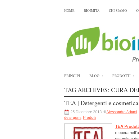
HOME
BIOIMITA
CHI SIAMO
C
»
»
PRINCIPI
BLOG
PRODOTTI
TAG ARCHIVES:
CURA DE
TEA | Detergenti e cosmetica
25 Dicembre 2013 di
Alessandro Adami
detergenti
,
Prodotti
TEA Prodotti
e opera nell’
naturale e deg