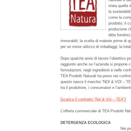
stata quella d
la sostenibil
come la compl
prodotto; il c
produzione ch
ditte fornitric
rinnovabili; la scelta di materie prime di q
per un minor utilizzo di imballaggi; la total
Dopo qualche anno di lavoro l’obiettivo pr
raggiunto anche se l’azienda si propone co
formulazioni, negli ingredienti e nelle co
TEA Prodotti Naturali ha preso nei confront
questo nasce il marchio “NOI & VOI – TEA
tra il produttore, i consumatori e l’ambient
[
scarica il contratto “Noi & Voi – TEA”
]
L’offerta commerciale di TEA Prodotti Natu
DETERGENZA ECOLOGICA
Nei pr