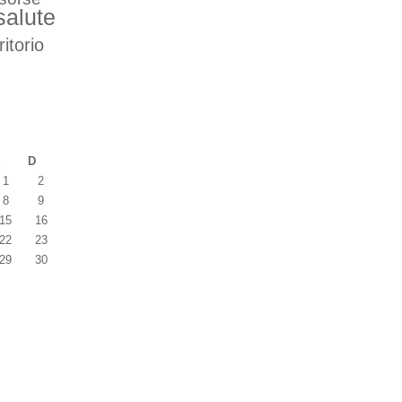
salute
ritorio
S
D
1
2
8
9
15
16
22
23
29
30