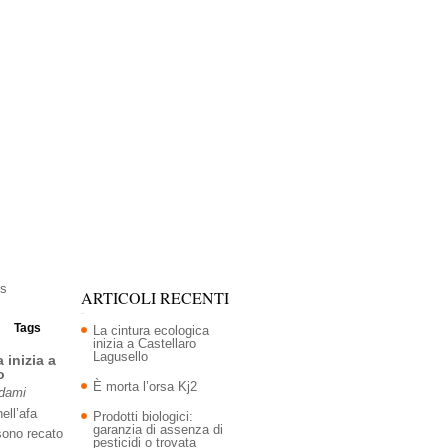
ARTICOLI RECENTI
Tags
La cintura ecologica
inizia a Castellaro
Lagusello
 inizia a
o
È morta l’orsa Kj2
Adami
ell’afa
Prodotti biologici:
garanzia di assenza di
sono recato
pesticidi o trovata