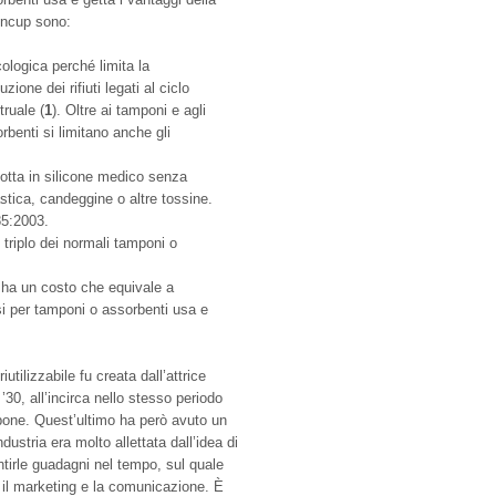
ncup sono:
ologica perché limita la
uzione dei rifiuti legati al ciclo
ruale (
1
). Oltre ai tamponi e agli
rbenti si limitano anche gli
otta in silicone medico senza
astica, candeggine o altre tossine.
85:2003.
triplo dei normali tamponi o
ha un costo che equivale a
 per tamponi o assorbenti usa e
tilizzabile fu creata dall’attrice
30, all’incirca nello stesso periodo
pone. Quest’ultimo ha però avuto un
stria era molto allettata dall’idea di
tirle guadagni nel tempo, sul quale
r il marketing e la comunicazione. È