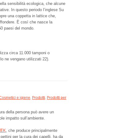
ella sensibilità ecologica, che alcune
ative. In questo periodo l’inglese Su
opre una coppetta in lattice che,
diffondere. È così che nasce la
 50 paesi del mondo.
lizza circa 11.000 tamponi o
o ne vengano utilizzati 22).
Cosmetici e igiene
,
Prodotti
,
Prodotti per
ura della persona può avere un
le impatto sull’ambiente.
TEK
, che produce principalmente
pettini per la cura dei capelli, ha da