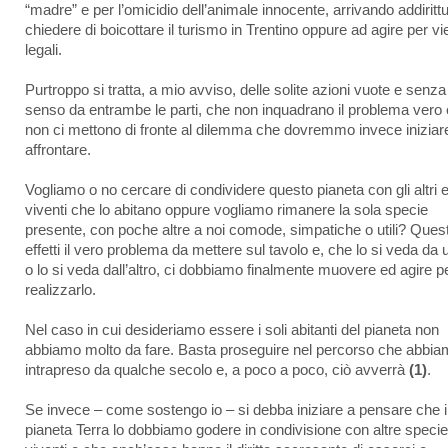
“madre” e per l’omicidio dell’animale innocente, arrivando addiritt
chiedere di boicottare il turismo in Trentino oppure ad agire per vi
legali.
Purtroppo si tratta, a mio avviso, delle solite azioni vuote e senza
senso da entrambe le parti, che non inquadrano il problema vero
non ci mettono di fronte al dilemma che dovremmo invece iniziar
affrontare.
Vogliamo o no cercare di condividere questo pianeta con gli altri 
viventi che lo abitano oppure vogliamo rimanere la sola specie
presente, con poche altre a noi comode, simpatiche o utili? Quest
effetti il vero problema da mettere sul tavolo e, che lo si veda da 
o lo si veda dall’altro, ci dobbiamo finalmente muovere ed agire p
realizzarlo.
Nel caso in cui desideriamo essere i soli abitanti del pianeta non
abbiamo molto da fare. Basta proseguire nel percorso che abbia
intrapreso da qualche secolo e, a poco a poco, ciò avverrà
(1)
.
Se invece – come sostengo io – si debba iniziare a pensare che i
pianeta Terra lo dobbiamo godere in condivisione con altre specie