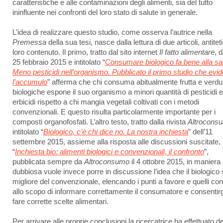
caratteristiche e alle contaminazioni degli alimenti, sia del tutto
ininfluente nei confronti del loro stato di salute in generale.
L’idea di realizzare questo studio, come osserva l’autrice nella
Premessa
della sua tesi, nasce dalla lettura di due articoli, antiteti
loro contenuto. Il primo, tratto dal sito internet
Il fatto alimentare
, 
25 febbraio 2015 e intitolato “
Consumare biologico fa bene alla sal
Meno pesticidi nell’organismo. Pubblicato il primo studio che evi
l’accumulo
” afferma che chi consuma abitualmente frutta e verdu
biologiche espone il suo organismo a minori quantità di pesticidi 
erbicidi rispetto a chi mangia vegetali coltivati con i metodi
convenzionali. E questo risulta particolarmente importante per i
composti organofosfati. L’altro testo, tratto dalla rivista
Altrocons
intitolato “
Biologico, c’è chi dice no. La nostra inchiesta
” dell’11
settembre 2015, assieme alla risposta alle discussioni suscitate,
“
Inchiesta bio: alimenti biologici e convenzionali, il confronto
”,
pubblicata sempre da
Altroconsumo
il 4 ottobre 2015, in maniera
dubbiosa vuole invece porre in discussione l’idea che il biologico 
migliore del convenzionale, elencando i punti a favore e quelli cont
allo scopo di informare correttamente il consumatore e consentirgl
fare corrette scelte alimentari.
Per arrivare alle proprie conclusioni la ricercatrice ha effettuato de