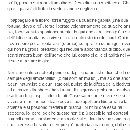
po’ là, posato sui rami di un albero. Devo dire uno spettacolo. Ch
quasi quasi è difficile da vedere anche negli zoo.
Il pappagallo era libero, forse fuggito da qualche gabbia (una sua
fortuna, devo dire!), forse liberato volontariamente da qualche an
pia, forse venuto spontaneamente da qualche altro luogo più a s
dell’Italia e adattatosi a vivere in un centro storico del nord. Qui in 
trova riparo per affrontare gli (oramai) sempre più scarsi geli inver
qui non ha grossi predatori; qui recupera abbondanza di cibo, que
scarti ancora buoni dell’uomo che lui, dotato di ali e di abilità nel v
riesce a trovare in giro.
Non sono interessato al pensiero degli ignoranti che dice che la c
sempre degli ambientalisti (o dei soliti animalisti), ma so che anc
alcuni naturalisti e alcuni studiosi, puristi della difesa della biodive
ad oltranza, direbbero che si tratta di un grosso problema, da riso
eradicando gli ospiti indesiderati. Cose sacrosante e vere se si
vivesse in un mondo ideale dove si può applicare liberamente la
scienza e si possono mettere in pratica i principi che essa ha
scoperto. Io, però, so che questo non è più possibile nei contesti
naturali oramai ampiamente antropizzati e, data la situazione trag
che interessa la Natura sempre più martoriata dall’uomo, dalla s