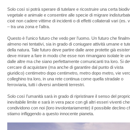
Solo così si potrà sperare di tutelare e ricostruire una certa biodiv
vegetale e animale e consentire alle specie di migrare indisturbat
cioè non cadere vittime di incidenti o di effetti collaterali vari (es. 
– tra una zona e l’altra.
Questo è l’unico futuro che vedo per l’uomo. Un futuro che finalm
almeno nei tentativi, sia in grado di coniugare attività umane e tut
della natura. Tale futuro deve partire dalle aree protette già esisten
deve mirare a fare in modo che esse non rimangano isolate le un
dalle altre ma che siano perfettamente comunicanti tra loro. Si d
cercare di acquistare (ma anche di garantire dal punto di vista
giuridico) centimetro dopo centimetro, metro dopo metro, vie ver
colleghino tra loro, in una rete continua come quella stradale o
ferroviaria, tutti i diversi ambienti terrestri.
Solo così l’umanità sarà in grado di ripristinare il senso del propri
inevitabile limite e sarà in vera pace con gli altri esseri viventi che
condividono con noi (loro involontariamente) il possibile declino c
stiamo infliggendo a questo innocente pianeta.