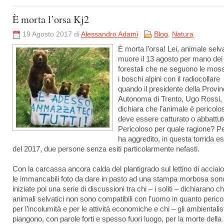
È morta l’orsa Kj2
19 Agosto 2017 di
Alessandro Adami
Blog
,
Natura
È morta l’orsa! Lei, animale selva
muore il 13 agosto per mano dei
forestali che ne seguono le moss
i boschi alpini con il radiocollare
quando il presidente della Provin
Autonoma di Trento, Ugo Rossi,
dichiara che l’animale è pericolo
deve essere catturato o abbattut
Pericoloso per quale ragione? P
ha aggredito, in questa torrida es
del 2017, due persone senza esiti particolarmente nefasti.
Con la carcassa ancora calda del plantigrado sul lettino di acciaio
le immancabili foto da dare in pasto ad una stampa morbosa son
iniziate poi una serie di discussioni tra chi – i soliti – dichiarano ch
animali selvatici non sono compatibili con l’uomo in quanto perico
per l’incolumità e per le attività economiche e chi – gli ambientalist
piangono, con parole forti e spesso fuori luogo, per la morte della