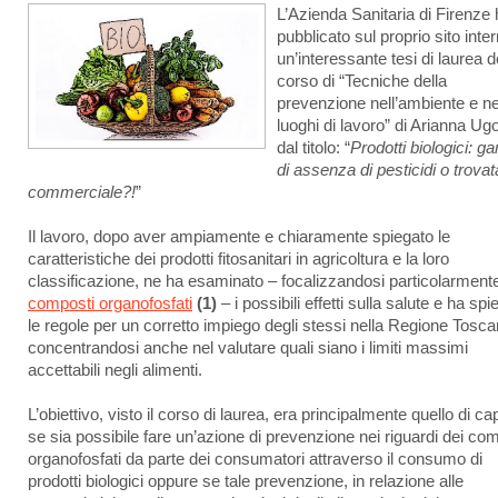
L’Azienda Sanitaria di Firenze
pubblicato sul proprio sito inter
un’interessante tesi di laurea d
corso di “Tecniche della
prevenzione nell’ambiente e ne
luoghi di lavoro” di Arianna Ugo
dal titolo: “
Prodotti biologici: g
di assenza di pesticidi o trovat
commerciale?!
”
Il lavoro, dopo aver ampiamente e chiaramente spiegato le
caratteristiche dei prodotti fitosanitari in agricoltura e la loro
classificazione, ne ha esaminato – focalizzandosi particolarmente
composti organofosfati
(1)
– i possibili effetti sulla salute e ha spi
le regole per un corretto impiego degli stessi nella Regione Tosca
concentrandosi anche nel valutare quali siano i limiti massimi
accettabili negli alimenti.
L’obiettivo, visto il corso di laurea, era principalmente quello di ca
se sia possibile fare un’azione di prevenzione nei riguardi dei co
organofosfati da parte dei consumatori attraverso il consumo di
prodotti biologici oppure se tale prevenzione, in relazione alle