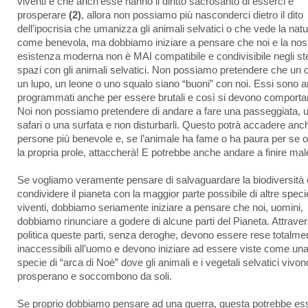
viventi e che anch’esse hanno il diritto sacrosanto di esserci e
prosperare
(2)
, allora non possiamo più nasconderci dietro il dito
dell’ipocrisia che umanizza gli animali selvatici o che vede la nat
come benevola, ma dobbiamo iniziare a pensare che noi e la nos
esistenza moderna non è MAI compatibile e condivisibile negli st
spazi con gli animali selvatici. Non possiamo pretendere che un 
un lupo, un leone o uno squalo siano “buoni” con noi. Essi sono a
programmati anche per essere brutali e così si devono comporta
Noi non possiamo pretendere di andare a fare una passeggiata, 
safari o una surfata e non disturbarli. Questo potrà accadere anch
persone più benevole e, se l’animale ha fame o ha paura per se o
la propria prole, attaccherà! E potrebbe anche andare a finire mal
Se vogliamo veramente pensare di salvaguardare la biodiversità 
condividere il pianeta con la maggior parte possibile di altre speci
viventi, dobbiamo seriamente iniziare a pensare che noi, uomini,
dobbiamo rinunciare a godere di alcune parti del Pianeta. Attraver
politica queste parti, senza deroghe, devono essere rese totalme
inaccessibili all’uomo e devono iniziare ad essere viste come un
specie di “arca di Noè” dove gli animali e i vegetali selvatici vivon
prosperano e soccombono da soli.
Se proprio dobbiamo pensare ad una guerra, questa potrebbe es