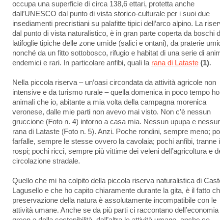
occupa una superficie di circa 138,6 ettari, protetta anche
dall’UNESCO dal punto di vista storico-culturale per i suoi due
insediamenti precristiani su palafitte tipici dell’arco alpino. La rise
dal punto di vista naturalistico, è in gran parte coperta da boschi d
latifoglie tipiche delle zone umide (salici e ontani), da praterie umi
nonché da un fitto sottobosco, rifugio e habitat di una serie di anim
endemici e rari. In particolare anfibi, quali la
rana di Lataste
(1)
.
Nella piccola riserva – un’oasi circondata da attività agricole non
intensive e da turismo rurale – quella domenica in poco tempo ho
animali che io, abitante a mia volta della campagna morenica
veronese, dalle mie parti non avevo mai visto. Non c’è nessun
gruccione (Foto n. 4) intorno a casa mia. Nessun upupa e nessu
rana di Lataste (Foto n. 5). Anzi. Poche rondini, sempre meno; p
farfalle, sempre le stesse ovvero la cavolaia; pochi anfibi, tranne i 
rospi; pochi ricci, sempre più vittime dei veleni dell’agricoltura e d
circolazione stradale.
Quello che mi ha colpito della piccola riserva naturalistica di Cast
Lagusello e che ho capito chiaramente durante la gita, è il fatto ch
preservazione della natura è assolutamente incompatibile con le
attività umane. Anche se da più parti ci raccontano dell’economia