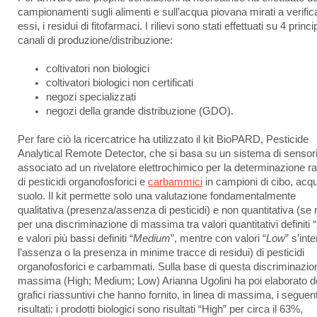
campionamenti sugli alimenti e sull’acqua piovana mirati a verifica
essi, i residui di fitofarmaci. I rilievi sono stati effettuati su 4 princi
canali di produzione/distribuzione:
coltivatori non biologici
coltivatori biologici non certificati
negozi specializzati
negozi della grande distribuzione (GDO).
Per fare ciò la ricercatrice ha utilizzato il kit BioPARD, Pesticide
Analytical Remote Detector, che si basa su un sistema di sensor
associato ad un rivelatore elettrochimico per la determinazione r
di pesticidi organofosforici e
carbammici
in campioni di cibo, acq
suolo. Il kit permette solo una valutazione fondamentalmente
qualitativa (presenza/assenza di pesticidi) e non quantitativa (se
per una discriminazione di massima tra valori quantitativi definiti “
e valori più bassi definiti “
Medium
”, mentre con valori “
Low
” s’int
l’assenza o la presenza in minime tracce di residui) di pesticidi
organofosforici e carbammati. Sulla base di questa discriminazio
massima (High; Medium; Low) Arianna Ugolini ha poi elaborato d
grafici riassuntivi che hanno fornito, in linea di massima, i seguent
risultati: i prodotti biologici sono risultati “High” per circa il 63%,