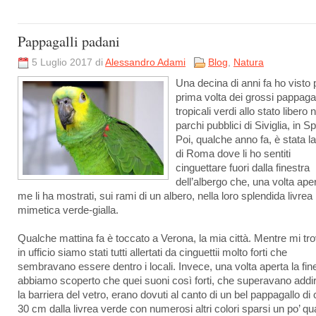
Pappagalli padani
5 Luglio 2017 di
Alessandro Adami
Blog
,
Natura
Una decina di anni fa ho visto 
prima volta dei grossi pappagal
tropicali verdi allo stato libero n
parchi pubblici di Siviglia, in S
Poi, qualche anno fa, è stata la
di Roma dove li ho sentiti
cinguettare fuori dalla finestra
dell’albergo che, una volta aper
me li ha mostrati, sui rami di un albero, nella loro splendida livrea
mimetica verde-gialla.
Qualche mattina fa è toccato a Verona, la mia città. Mentre mi tr
in ufficio siamo stati tutti allertati da cinguettii molto forti che
sembravano essere dentro i locali. Invece, una volta aperta la fin
abbiamo scoperto che quei suoni così forti, che superavano addir
la barriera del vetro, erano dovuti al canto di un bel pappagallo di 
30 cm dalla livrea verde con numerosi altri colori sparsi un po’ qu