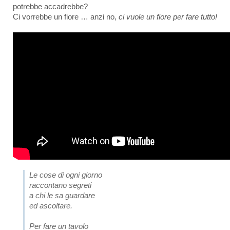
potrebbe accadrebbe?
Ci vorrebbe un fiore … anzi no,
ci vuole un fiore per fare tutto!
Le cose di ogni giorno
raccontano segreti
a chi le sa guardare
ed ascoltare.
Per fare un tavolo