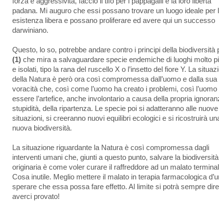
forza e aggressività, faccio il tifo per i pappagalli e la loro libertà
padana. Mi auguro che essi possano trovare un luogo ideale per l
esistenza libera e possano proliferare ed avere qui un successo
darwiniano.
Questo, lo so, potrebbe andare contro i principi della biodiversità
(1)
che mira a salvaguardare specie endemiche di luoghi molto pi
e isolati, tipo la rana del ruscello X o l’insetto del fiore Y. La situaz
della Natura è però ora così compromessa dall’uomo e dalla sua
voracità che, così come l’uomo ha creato i problemi, così l’uomo
essere l’artefice, anche involontario a causa della propria ignoran
stupidità, della ripartenza. Le specie poi si adatteranno alle nuove
situazioni, si creeranno nuovi equilibri ecologici e si ricostruirà un
nuova biodiversità.
La situazione riguardante la Natura è così compromessa dagli
interventi umani che, giunti a questo punto, salvare la biodiversità
originaria è come voler curare il raffreddore ad un malato terminal
Cosa inutile. Meglio mettere il malato in terapia farmacologica d’u
sperare che essa possa fare effetto. Al limite si potrà sempre dire
averci provato!
_____