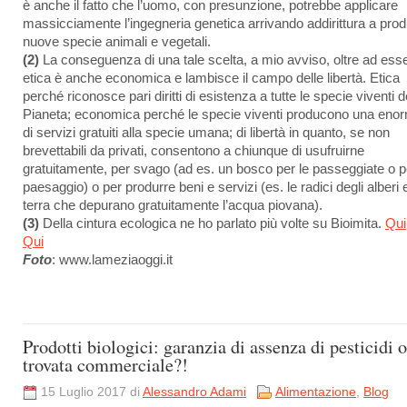
è anche il fatto che l’uomo, con presunzione, potrebbe applicare
massicciamente l’ingegneria genetica arrivando addirittura a prod
nuove specie animali e vegetali.
(2)
La conseguenza di una tale scelta, a mio avviso, oltre ad ess
etica è anche economica e lambisce il campo delle libertà. Etica
perché riconosce pari diritti di esistenza a tutte le specie viventi d
Pianeta; economica perché le specie viventi producono una enor
di servizi gratuiti alla specie umana; di libertà in quanto, se non
brevettabili da privati, consentono a chiunque di usufruirne
gratuitamente, per svago (ad es. un bosco per le passeggiate o pe
paesaggio) o per produrre beni e servizi (es. le radici degli alberi e
terra che depurano gratuitamente l’acqua piovana).
(3)
Della cintura ecologica ne ho parlato più volte su Bioimita.
Qui
Qui
Foto
: www.lameziaoggi.it
Prodotti biologici: garanzia di assenza di pesticidi o
trovata commerciale?!
15 Luglio 2017 di
Alessandro Adami
Alimentazione
,
Blog