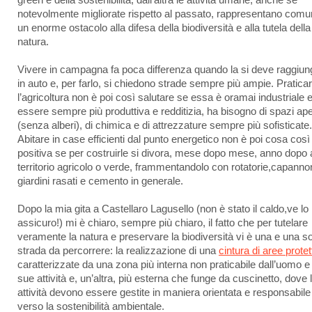
green e della sostenibilità, dall’altra le attività umane, anche se
notevolmente migliorate rispetto al passato, rappresentano com
un enorme ostacolo alla difesa della biodiversità e alla tutela della
natura.
Vivere in campagna fa poca differenza quando la si deve raggiun
in auto e, per farlo, si chiedono strade sempre più ampie. Pratica
l’agricoltura non è poi così salutare se essa è oramai industriale e
essere sempre più produttiva e redditizia, ha bisogno di spazi ape
(senza alberi), di chimica e di attrezzature sempre più sofisticate.
Abitare in case efficienti dal punto energetico non è poi cosa così
positiva se per costruirle si divora, mese dopo mese, anno dopo 
territorio agricolo o verde, frammentandolo con rotatorie,capannon
giardini rasati e cemento in generale.
Dopo la mia gita a Castellaro Lagusello (non è stato il caldo,ve lo
assicuro!) mi è chiaro, sempre più chiaro, il fatto che per tutelare
veramente la natura e preservare la biodiversità vi è una e una s
strada da percorrere: la realizzazione di una
cintura di aree protet
caratterizzate da una zona più interna non praticabile dall’uomo e 
sue attività e, un’altra, più esterna che funge da cuscinetto, dove 
attività devono essere gestite in maniera orientata e responsabile
verso la sostenibilità ambientale.