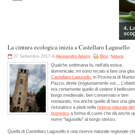
4. La natura determina la forma sulla base dello
scopo
La cintura ecologica inizia a Castellaro Lagusello
27 Settembre 2017 di
Alessandro Adami
Blog
,
Natura
Qualche settimana fa, nell’afa estiva
domenicale, mi sono recato a fare una gita
Castellaro Lagusello
, in Provincia di Manto
Pazzo, direte (in)giustamente voi… L’obiett
era certamente quello di vedere il bellissim
borgo medievale, ben conservato e ben
restaurato, ma anche quello di fare una git
ristoratrice a piedi nella
riserva naturale del
morenico
a forma di cuore che dà anche q
nome “lagusello” al borgo stesso.
Quella di Castellaro Lagusello è una riserva naturale regionale ch