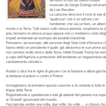
del testo scritto da Gianni Rodari,
musicato da Sergio Endrigo ed arran
da Luis Bacalov.
La canzone descrive il ciclo di vita di
“
qualcosa”
che è un tutt’uno con
l’ambiente: che sia un fiore, un alber
monte o la Terra. Tutti siamo sullo stesso pianeta, respiriamo la 
aria, beviamo la stessa acqua eppure non ci rendiamo conto degl
impatti ambientali ad esempio dei prodotti industriali.
Pensiamo, ad esempio, alle persone degli Stati Uniti d’America c
hanno eletto un presidente il quale, già attraverso le sue prime azi
non sembra molto amico della Terra. Infatti Donald Trump ha nom
a capo dell’Agenzia a protezione dell’ambiente un negazionista de
cambiamento climatico.
Rodari ci dice fra le righe di giocare con la fantasia e allora gioch
la fantasia al potere o contro il
Potere
.
Immaginiamo di prendere questa canzone e di cantarla in tutte le
lingue della Terra.
Registriamola e spediamola a tutti gli abitanti del pianeta ma sopr
ai “
Grandi
” governanti del mondo.
Facciamola sentire una volta, due volte, tre volte … e chissà che