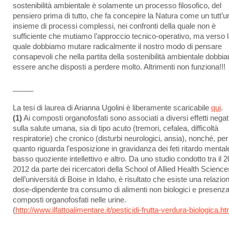
sostenibilità ambientale è solamente un processo filosofico, del
pensiero prima di tutto, che fa concepire la Natura come un tutt’u
insieme di processi complessi, nei confronti della quale non è
sufficiente che mutiamo l’approccio tecnico-operativo, ma verso 
quale dobbiamo mutare radicalmente il nostro modo di pensare
consapevoli che nella partita della sostenibilità ambientale dobbi
essere anche disposti a perdere molto. Altrimenti non funziona!!!
_____
La tesi di laurea di Arianna Ugolini è liberamente scaricabile
qui
.
(1)
Ai composti organofosfati sono associati a diversi effetti negat
sulla salute umana, sia di tipo acuto (tremori, cefalea, difficoltà
respiratorie) che cronico (disturbi neurologici, ansia), nonché, per
quanto riguarda l’esposizione in gravidanza dei feti ritardo mental
basso quoziente intellettivo e altro. Da uno studio condotto tra il 
2012 da parte dei ricercatori della School of Allied Health Science
dell’università di Boise in Idaho, è risultato che esiste una relazio
dose-dipendente tra consumo di alimenti non biologici e presenza
composti organofosfati nelle urine.
(
http://www.ilfattoalimentare.it/pesticidi-frutta-verdura-biologica.ht