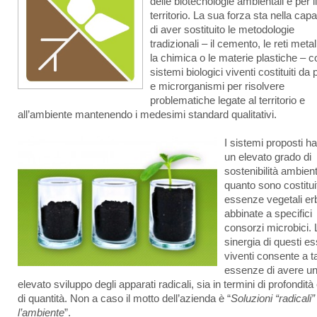
delle biotecnologie ambientali e per il
territorio. La sua forza sta nella capa
di aver sostituito le metodologie
tradizionali – il cemento, le reti metal
la chimica o le materie plastiche – c
sistemi biologici viventi costituiti da 
e microrganismi per risolvere
problematiche legate al territorio e
all’ambiente mantenendo i medesimi standard qualitativi.
I sistemi proposti h
un elevato grado di
sostenibilità ambient
quanto sono costitui
essenze vegetali e
abbinate a specifici
consorzi microbici. 
sinergia di questi es
viventi consente a ta
essenze di avere u
elevato sviluppo degli apparati radicali, sia in termini di profondità
di quantità. Non a caso il motto dell’azienda è “
Soluzioni “radicali”
l’ambiente
”.