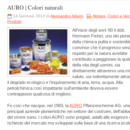
AURO | Colori naturali
14 Gennaio 2013 di
Alessandro Adami
Abitare
,
Colori e Ver
Prodotti
All’inizio degli anni ’80 il dott.
Hermann Fisher, uno dei pionie
della chimica pulita e sostenibil
convinse che il progresso sen
rispetto per la natura avrebbe
contribuito a peggiorare la qual
della vita degli uomini, sia
direttamente attraverso una m
salute, sia indirettamente attr
il degrado ecologico e l’inquinamento di aria, terra, acqua. Alla
petrolchimica così impattante sull’ambiente doveva essere
contrapposto qualcosa di migliore.
Fu così che nacque, nel 1983, la
AURO
Pflanzenchemie AG, una 
principali aziende pionieristiche nel settore del costruire, dell’abita
del vivere sano. I colori AURO sono pregiati, adatti alle esigenze e
richieste del mercato ma sviluppati sulla base di una ricerca ecol