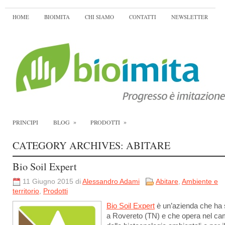
HOME
BIOIMITA
CHI SIAMO
CONTATTI
NEWSLETTER
»
»
PRINCIPI
BLOG
PRODOTTI
CATEGORY ARCHIVES:
ABITARE
Bio Soil Expert
11 Giugno 2015 di
Alessandro Adami
Abitare
,
Ambiente e
territorio
,
Prodotti
Bio Soil Expert
è un’azienda che ha
a Rovereto (TN) e che opera nel c