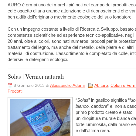
AURO è ormai uno dei marchi più noti nel campo dei prodotti ecol
ed è oggetto di una grande attenzione e di riconoscimenti che va
ben aldilà dell’originario movimento ecologico del suo fondatore.
Con un impegno costante a livello di Ricerca & Sviluppo, basato 
competenze scientifiche ed esperienze tecnico-applicative, negli u
20 anni, oltre ai colori, sono nati numerosi prodotti per la protezion
trattamento del legno, ma anche del metallo, della pietra e di altri
materiali di costruzione. L’assortimento è completato da colle, int
detersivi e detergenti ecologici.
Solas | Vernici naturali
8 Gennaio 2013 di
Alessandro Adami
Abitare
,
Colori e Verni
Prodotti
“
Solas
” in gaelico significa “
luc
bianco, candore
” e, non a caso,
primo prodotto creato è stato
un’idropittura murale bianca da
forte luminosità, dalla mano vel
e dall’ottima resa.