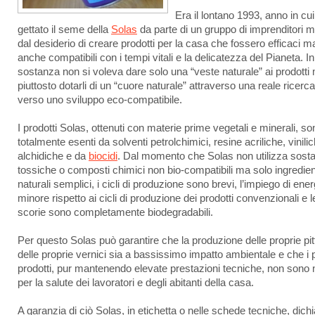
Era il lontano 1993, anno in cui
gettato il seme della
Solas
da parte di un gruppo di imprenditori 
dal desiderio di creare prodotti per la casa che fossero efficaci m
anche compatibili con i tempi vitali e la delicatezza del Pianeta. In
sostanza non si voleva dare solo una “veste naturale” ai prodotti
piuttosto dotarli di un “cuore naturale” attraverso una reale ricerca
verso uno sviluppo eco-compatibile.
I prodotti Solas, ottenuti con materie prime vegetali e minerali, so
totalmente esenti da solventi petrolchimici, resine acriliche, vinilic
alchidiche e da
biocidi
. Dal momento che Solas non utilizza sost
tossiche o composti chimici non bio-compatibili ma solo ingredien
naturali semplici, i cicli di produzione sono brevi, l’impiego di ener
minore rispetto ai cicli di produzione dei prodotti convenzionali e l
scorie sono completamente biodegradabili.
Per questo Solas può garantire che la produzione delle proprie pit
delle proprie vernici sia a bassissimo impatto ambientale e che i 
prodotti, pur mantenendo elevate prestazioni tecniche, non sono 
per la salute dei lavoratori e degli abitanti della casa.
A garanzia di ciò Solas, in etichetta o nelle schede tecniche, dich