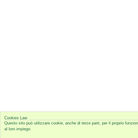
Cookies Law
Questo sito può utilizzare cookie, anche di terze parti, per il proprio funz
al loro impiego.