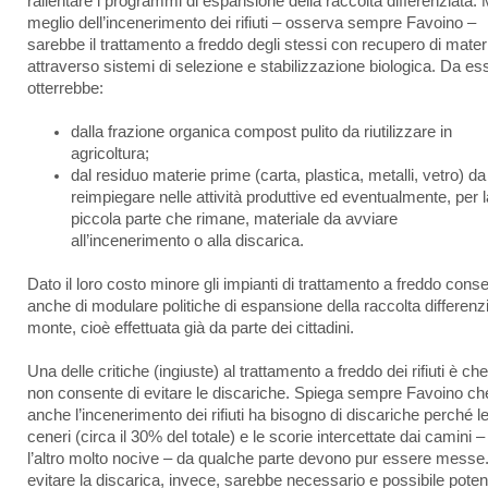
rallentare i programmi di espansione della raccolta differenziata. 
meglio dell’incenerimento dei rifiuti – osserva sempre Favoino –
sarebbe il trattamento a freddo degli stessi con recupero di mater
attraverso sistemi di selezione e stabilizzazione biologica. Da ess
otterrebbe:
dalla frazione organica compost pulito da riutilizzare in
agricoltura;
dal residuo materie prime (carta, plastica, metalli, vetro) da
reimpiegare nelle attività produttive ed eventualmente, per l
piccola parte che rimane, materiale da avviare
all’incenerimento o alla discarica.
Dato il loro costo minore gli impianti di trattamento a freddo cons
anche di modulare politiche di espansione della raccolta differenz
monte, cioè effettuata già da parte dei cittadini.
Una delle critiche (ingiuste) al trattamento a freddo dei rifiuti è ch
non consente di evitare le discariche. Spiega sempre Favoino ch
anche l’incenerimento dei rifiuti ha bisogno di discariche perché l
ceneri (circa il 30% del totale) e le scorie intercettate dai camini –
l’altro molto nocive – da qualche parte devono pur essere messe
evitare la discarica, invece, sarebbe necessario e possibile poten