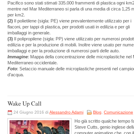
Pacifico sono stati stimati 335.000 frammenti di plastica ogni km2
mentre nel Mar Mediterraneo si parla di una media di circa 1,25 mi
per km2.
(2)
Il polietilene (sigla: PE) viene prevalentemente utilizzato per i
flaconi, per tappi di plastica, per prodotti usati in edilizia e per gli
imballaggi in generale.
(3)
Il polipropilene (sigla: PP) viene utilizzato per numerosi prodott
edilizia e per la produzione di mobili. Inoltre viene usato per nume
imballaggi e per la produzione di numerosi parti delle auto.
Immagine
: Mappa della concentrazione delle microplastiche nel
Mediterraneo occidentale.
Foto
: Setaccio manuale delle microplastiche presenti nel campi
d’acqua.
Wake Up Call
24 Giugno 2016 di
Alessandro Adami
Blog
,
Comunicazione
Ho già scritto qualche tempo fa
Steve Cutts, genio inglese dell
computer animation che, con il