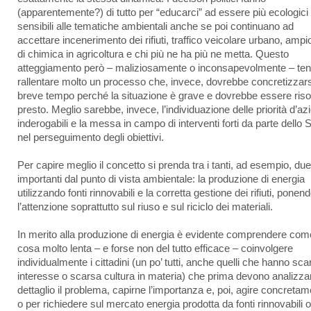
(apparentemente?) di tutto per “educarci” ad essere più ecologici 
sensibili alle tematiche ambientali anche se poi continuano ad
accettare incenerimento dei rifiuti, traffico veicolare urbano, ampi
di chimica in agricoltura e chi più ne ha più ne metta. Questo
atteggiamento però – maliziosamente o inconsapevolmente – te
rallentare molto un processo che, invece, dovrebbe concretizzars
breve tempo perché la situazione è grave e dovrebbe essere riso
presto. Meglio sarebbe, invece, l’individuazione delle priorità d’az
inderogabili e la messa in campo di interventi forti da parte dello 
nel perseguimento degli obiettivi.
Per capire meglio il concetto si prenda tra i tanti, ad esempio, du
importanti dal punto di vista ambientale: la produzione di energia
utilizzando fonti rinnovabili e la corretta gestione dei rifiuti, ponen
l’attenzione soprattutto sul riuso e sul riciclo dei materiali.
In merito alla produzione di energia è evidente comprendere com
cosa molto lenta – e forse non del tutto efficace – coinvolgere
individualmente i cittadini (un po’ tutti, anche quelli che hanno sca
interesse o scarsa cultura in materia) che prima devono analizza
dettaglio il problema, capirne l’importanza e, poi, agire concreta
o per richiedere sul mercato energia prodotta da fonti rinnovabili 