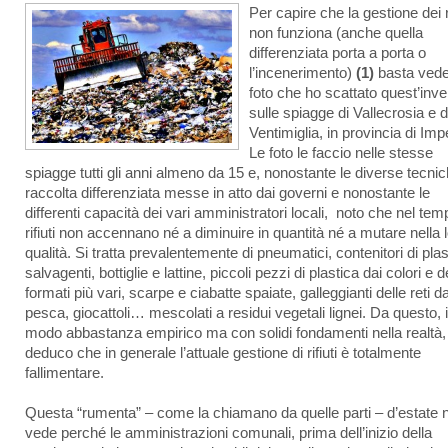
Per capire che la gestione dei ri
non funziona (anche quella
differenziata porta a porta o
l’incenerimento)
(1)
basta vede
foto che ho scattato quest’inv
sulle spiagge di Vallecrosia e d
Ventimiglia, in provincia di Imp
Le foto le faccio nelle stesse
spiagge tutti gli anni almeno da 15 e, nonostante le diverse tecnic
raccolta differenziata messe in atto dai governi e nonostante le
differenti capacità dei vari amministratori locali, noto che nel tem
rifiuti non accennano né a diminuire in quantità né a mutare nella 
qualità. Si tratta prevalentemente di pneumatici, contenitori di plas
salvagenti, bottiglie e lattine, piccoli pezzi di plastica dai colori e d
formati più vari, scarpe e ciabatte spaiate, galleggianti delle reti d
pesca, giocattoli… mescolati a residui vegetali lignei. Da questo, 
modo abbastanza empirico ma con solidi fondamenti nella realtà,
deduco che in generale l’attuale gestione di rifiuti è totalmente
fallimentare.
Questa “rumenta” – come la chiamano da quelle parti – d’estate n
vede perché le amministrazioni comunali, prima dell’inizio della