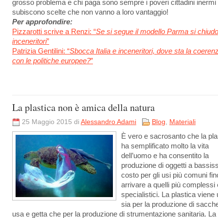
grosso problema e chi paga sono sempre i poveri cittadini inermi
subiscono scelte che non vanno a loro vantaggio!
Per approfondire:
Pizzarotti scrive a Renzi: “
Se si segue il modello Parma si chiudo
inceneritori
”
Patrizia Gentilini: “
Sbocca Italia e inceneritori, dove sta la coeren
con le politiche europee?
”
La plastica non è amica della natura
25 Maggio 2015 di
Alessandro Adami
Blog
,
Materiali
È vero e sacrosanto che la pla
ha semplificato molto la vita
dell’uomo e ha consentito la
produzione di oggetti a bassis
costo per gli usi più comuni fi
arrivare a quelli più complessi 
specialistici. La plastica viene
sia per la produzione di sacche
usa e getta che per la produzione di strumentazione sanitaria. La