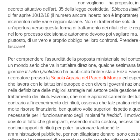
non vogliono – ha proposto, in
decreto attuativo dell’art. 35 della legge cosiddetta “
Sblocca Italia
di far aprire 10/12/18 (il numero ancora incerto non è importante)
inceneritori nelle varie regioni italiane. Non si tratterebbe solo di
un’apertura verso questa forma di trattamento dei rifiuti che le reg
nel loro processo decisionale autonomo devono poi vagliare ma,
piuttosto, di un vero e proprio obbligo nei loro confronti. Prendere 
lasciare!
Per comprendere l’assurdità della proposta ministeriale nel contes
un mondo serio che va in tutt’altra direzione, qualche settimana fa 
giornale
Il Fatto Quotidiano
ha pubblicato l’intervista a Enzo Favoi
ricercatore presso la
Scuola Agraria del Parco di Monza
ed esper
che lavora con le istituzioni europee e con diversi governi naziona
nella definizione delle migliori strategie nel settore della gestione 
trattamento dei rifiuti. Favoino, che non è aprioristicamente del tut
contrario all’incenerimento dei rifiuti, osserva che tale pratica rich
molte risorse finanziarie, ben quattro volte superiori rispetto a que
necessarie per il funzionamento degli impianti “
a freddo
”. Il motiv
dovuto al fatto che gli impianti, essendo molto costosi, necessitan
continui apporti di rifiuti per poter funzionare tantoché le
amministrazioni pubbliche, per non dilapidare denaro, sono costre