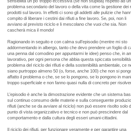
sensibilità un po’ troppo eccessiva (se non stupida) rispetto ad un
problema secondario del lavoro o della vita come la gestione dei ri
prodotti sul lavoro. In effetti ci sono gli addetti alle pulizie che hann
compito di liberare i cestini dai rifiuti a fine lavoro. Se, poi, non li
avviano al previsto riciclo e li mescolano che vuoi che sia. Non
cascherà mica il mondo!
Ragionando in seguito e con calma sull’episodio (mentre mi sto
addormentando in albergo, tanto che devo prendere un foglio di c
una penna dal comodino per appuntarmi le idee) penso che, in a
lavorativo, per ogni persona che abbia questa spiccata sensibilità 
problema del riciclo dei rifiuti e della sostenibilità ambientale, ce n
siano purtroppo almeno 50 (o, forse, anche 100) che non si pong
affatto il problema o che, se se lo pongono, se lo pongono in man
troppo superficiale e non fanno quasi nulla di concreto per risolver
L’episodio è anche la dimostrazione evidente che un sistema bas
sul continuo consumo delle materie e sulla conseguente produzio
rifiuti (anche se da avviare al riciclo) non può essere risolto solo d
punto di vista organizzativo e tecnico e non può prescindere dal
comportamento e dalla cultura degli esseri umani-cittadini.
Il riciclo dei rifiuti, per funzionare veramente e per garantire una