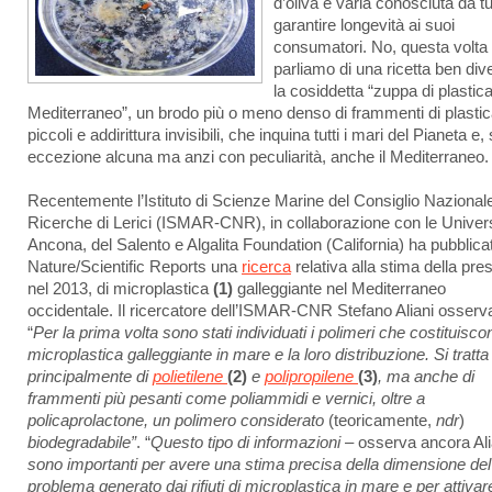
d’oliva e varia conosciuta da tu
garantire longevità ai suoi
consumatori. No, questa volta
parliamo di una ricetta ben div
la cosiddetta “zuppa di plastica
Mediterraneo”, un brodo più o meno denso di frammenti di plastic
piccoli e addirittura invisibili, che inquina tutti i mari del Pianeta e
eccezione alcuna ma anzi con peculiarità, anche il Mediterraneo.
Recentemente l’Istituto di Scienze Marine del Consiglio Nazionale
Ricerche di Lerici (ISMAR-CNR), in collaborazione con le Univers
Ancona, del Salento e Algalita Foundation (California) ha pubblica
Nature/Scientific Reports una
ricerca
relativa alla stima della pre
nel 2013, di microplastica
(1)
galleggiante nel Mediterraneo
occidentale. Il ricercatore dell’ISMAR-CNR Stefano Aliani osserv
“
Per la prima volta sono stati individuati i polimeri che costituisco
microplastica galleggiante in mare e la loro distribuzione. Si tratta
principalmente di
polietilene
(2)
e
polipropilene
(3)
, ma anche di
frammenti più pesanti come poliammidi e vernici, oltre a
policaprolactone, un polimero considerato
(teoricamente,
ndr
)
biodegradabile”
. “
Questo tipo di informazioni
– osserva ancora Ali
sono importanti per avere una stima precisa della dimensione del
problema generato dai rifiuti di microplastica in mare e per attivar