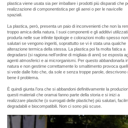
plastica viene usata sia per imballare i prodotti più disparati che p
realizzazione di componentistica per gli aerei o per le navicelle
spaziali.
La plastica, però, presenta un paio di inconvenienti che non la re
troppo amica della natura. I suoi componenti e gli additivi utilizzati
produrla nelle sue infinite tipologie e colorazioni molto spesso no
salutari se vengono ingeriti, soprattutto se vi è stata una qualche
alterazione termica della stessa. La plastica poi fa molta fatica a
degradarsi (si ragiona nell’ordine di migliaia di anni) se esposta ag
agenti atmosferici e ai microrganismi. Per questo abbandonarla i
natura e non gestirne correttamente lo smaltimento provoca quel
si vede dalle foto che, da sole e senza troppe parole, descrivono
bene il problema.
È quindi giunta l’ora che si abbandoni definitivamente la produzion
questi materiali che oramai fanno parte della storia e si inizi a
realizzare plastiche (o surrogati delle plastiche) più salutari, faci
degradabili e biocompatibili. Non ci sono più scuse.