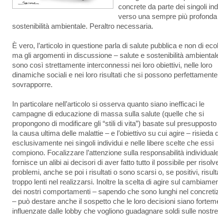
concrete da parte dei singoli ind
verso una sempre più profonda
sostenibilità ambientale. Peraltro necessaria.
È vero, l’articolo in questione parla di salute pubblica e non di eco
ma gli argomenti in discussione – salute e sostenibilità ambiental
sono così strettamente interconnessi nei loro obiettivi, nelle loro
dinamiche sociali e nei loro risultati che si possono perfettamente
sovrapporre.
In particolare nell’articolo si osserva quanto siano inefficaci le
campagne di educazione di massa sulla salute (quelle che si
propongono di modificare gli “stili di vita”) basate sul presuppost
la causa ultima delle malattie – e l’obiettivo su cui agire – risieda 
esclusivamente nei singoli individui e nelle libere scelte che essi
compiono. Focalizzare l’attenzione sulla responsabilità individual
fornisce un alibi ai decisori di aver fatto tutto il possibile per risolv
problemi, anche se poi i risultati o sono scarsi o, se positivi, risul
troppo lenti nel realizzarsi. Inoltre la scelta di agire sul cambiame
dei nostri comportamenti – sapendo che sono lunghi nel concreti
– può destare anche il sospetto che le loro decisioni siano fortem
influenzate dalle lobby che vogliono guadagnare soldi sulle nostre