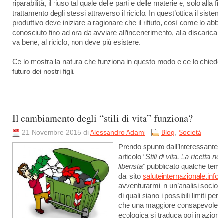
riparabilità, il riuso tal quale delle parti e delle materie e, solo alla fi
trattamento degli stessi attraverso il riciclo. In quest’ottica il sist
produttivo deve iniziare a ragionare che il rifiuto, così come lo a
conosciuto fino ad ora da avviare all’incenerimento, alla discarica
va bene, al riciclo, non deve più esistere.
Ce lo mostra la natura che funziona in questo modo e ce lo chiede
futuro dei nostri figli.
Il cambiamento degli “stili di vita” funziona?
21 Novembre 2015 di
Alessandro Adami
Blog
,
Società
Prendo spunto dall’interessante
articolo “
Stili di vita. La ricetta 
liberista
” pubblicato qualche te
dal sito
saluteinternazionale.inf
avventurarmi in un’analisi socio
di quali siano i possibili limiti per
che una maggiore consapevol
ecologica si traduca poi in azion