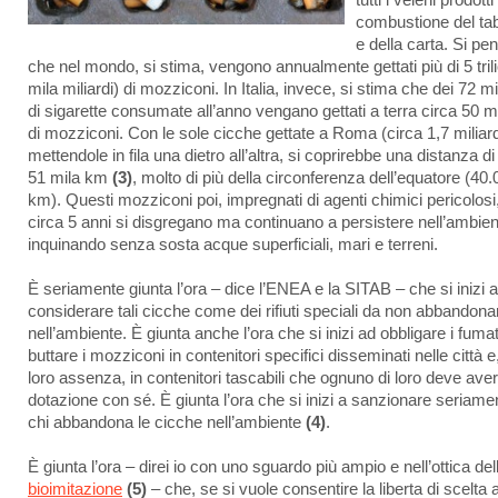
tutti i veleni prodotti
combustione del ta
e della carta. Si pen
che nel mondo, si stima, vengono annualmente gettati più di 5 trili
mila miliardi) di mozziconi. In Italia, invece, si stima che dei 72 mi
di sigarette consumate all’anno vengano gettati a terra circa 50 mi
di mozziconi. Con le sole cicche gettate a Roma (circa 1,7 miliard
mettendole in fila una dietro all’altra, si coprirebbe una distanza di
51 mila km
(3)
, molto di più della circonferenza dell’equatore (40
km). Questi mozziconi poi, impregnati di agenti chimici pericolosi,
circa 5 anni si disgregano ma continuano a persistere nell’ambien
inquinando senza sosta acque superficiali, mari e terreni.
È seriamente giunta l’ora – dice l’ENEA e la SITAB – che si inizi a
considerare tali cicche come dei rifiuti speciali da non abbandona
nell’ambiente. È giunta anche l’ora che si inizi ad obbligare i fumat
buttare i mozziconi in contenitori specifici disseminati nelle città e,
loro assenza, in contenitori tascabili che ognuno di loro deve aver
dotazione con sé. È giunta l’ora che si inizi a sanzionare seriame
chi abbandona le cicche nell’ambiente
(4)
.
È giunta l’ora – direi io con uno sguardo più ampio e nell’ottica del
bioimitazione
(5)
– che, se si vuole consentire la liberta di scelta a