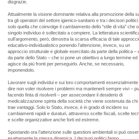
disgrazie.
Attualmente la visione dominante relativa alla promozione della s
tra gli operatori del settore igienico-sanitario e tra i decisori politici
solo quella che coinvolge il cambiamento dello “stile di vita” che o
singolo individuo è sollecitato a compiere. La letteratura scientific
sull’argomento, però, dimostra la scarsa efficacia di tale approcci
educativo-individualistico ponendo l’attenzione, invece, su un
approccio strutturale e globale esercitato da parte della politica – 
da parte dello Stato – che si pone un obiettivo a lungo termine ed
agisce da più fronti per perseguirlo. Anche, se necessario,
imponendolo.
Lavorare sugli individui e sui loro comportamenti essenzialmente
dire non voler risolvere i problemi ma mantenerli sempre vivi – pu
facendo finta di risolverli – per assecondare il desiderio di
medicalizzazione spinta della società che viene sostenuta da chi
trae vantaggi. Solo lo Stato, invece, è in grado di incidere su
cambiamenti rapidi e duraturi, attraverso scelte fiscali, scelte tec
e scelte organizzative anche forti ed estreme.
Spostando ora l’attenzione sulle questioni ambientali si può osse
esattamente la stessa dinamica. I decisori politici fanno