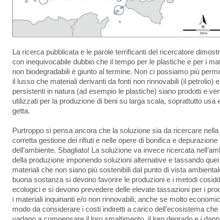
La ricerca pubblicata e le parole terrificanti del ricercatore dimost
con inequivocabile dubbio che il tempo per le plastiche e per i mat
non biodegradabili è giunto al termine. Non ci possiamo più perm
il lusso che materiali derivanti da fonti non rinnovabili (il petrolio) e
persistenti in natura (ad esempio le plastiche) siano prodotti e v
utilizzati per la produzione di beni su larga scala, soprattutto usa 
getta.
Purtroppo si pensa ancora che la soluzione sia da ricercare nella
corretta gestione dei rifiuti e nelle opere di bonifica e depurazione
dell’ambiente. Sbagliato! La soluzione va invece ricercata nell’am
della produzione imponendo soluzioni alternative e tassando quei
materiali che non siano più sostenibili dal punto di vista ambiental
buona sostanza si devono favorire le produzioni e i metodi cosidd
ecologici e si devono prevedere delle elevate tassazioni per i prod
i materiali inquinanti e/o non rinnovabili, anche se molto economici
modo da considerare i costi indiretti a carico dell’ecosistema che
vadano a compensare il loro smaltimento, il loro degrado e i dann