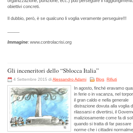
organizzazione, punizione, ecc.) può perseguire il raggiungimento
obiettivi concreti.
Il dubbio, però, è se qualcuno li voglia veramente perseguire!!!
_____
Immagine
: www.controlacrisi.org
Gli inceneritori dello “Sblocca Italia”
4 Settembre 2015 di
Alessandro Adami
Blog
,
Rifiuti
In agosto, finché eravamo quasi
in ferie o in vacanza, nel torpo
il gran caldo e nella generale
distrazione dovuta alla voglia d
rilassarsi e divertirsi, il Gover
maliziosamente come fa di sol
quando si tratta di far passare
norme che i cittadini normalm