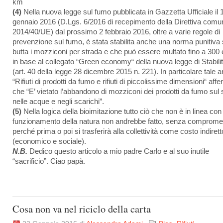
km
(4)
Nella nuova legge sul fumo pubblicata in Gazzetta Ufficiale il 
gennaio 2016 (D.Lgs. 6/2016 di recepimento della Direttiva comun
2014/40/UE) dal prossimo 2 febbraio 2016, oltre a varie regole di
prevenzione sul fumo, è stata stabilita anche una norma punitiva 
butta i mozziconi per strada e che può essere multato fino a 300 
in base al collegato “Green economy“ della nuova legge di Stabili
(art. 40 della legge 28 dicembre 2015 n. 221). In particolare tale ar
“Rifiuti di prodotti da fumo e rifiuti di piccolissime dimensioni“ aff
che “E’ vietato l’abbandono di mozziconi dei prodotti da fumo sul 
nelle acque e negli scarichi”.
(5)
Nella logica della bioimitazione tutto ciò che non è in linea con 
funzionamento della natura non andrebbe fatto, senza comprome
perché prima o poi si trasferirà alla collettività come costo indirett
(economico e sociale).
N.B.
Dedico questo articolo a mio padre Carlo e al suo inutile
“sacrificio”. Ciao papà.
Cosa non va nel riciclo della carta