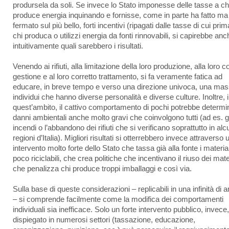
prodursela da soli. Se invece lo Stato imponesse delle tasse a ch
produce energia inquinando e fornisse, come in parte ha fatto ma 
fermato sul più bello, forti incentivi (ripagati dalle tasse di cui prim
chi produca o utilizzi energia da fonti rinnovabili, si capirebbe anc
intuitivamente quali sarebbero i risultati.
Venendo ai rifiuti, alla limitazione della loro produzione, alla loro c
gestione e al loro corretto trattamento, si fa veramente fatica ad
educare, in breve tempo e verso una direzione univoca, una mas
individui che hanno diverse personalità e diverse culture. Inoltre, 
quest’ambito, il cattivo comportamento di pochi potrebbe determi
danni ambientali anche molto gravi che coinvolgono tutti (ad es. gl
incendi o l’abbandono dei rifiuti che si verificano soprattutto in al
regioni d’Italia). Migliori risultati si otterrebbero invece attraverso 
intervento molto forte dello Stato che tassa già alla fonte i material
poco riciclabili, che crea politiche che incentivano il riuso dei mater
che penalizza chi produce troppi imballaggi e così via.
Sulla base di queste considerazioni – replicabili in una infinità di a
– si comprende facilmente come la modifica dei comportamenti
individuali sia inefficace. Solo un forte intervento pubblico, invece,
dispiegato in numerosi settori (tassazione, educazione,