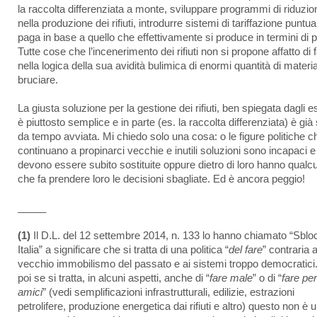
la raccolta differenziata a monte, sviluppare programmi di riduzio
nella produzione dei rifiuti, introdurre sistemi di tariffazione puntua
paga in base a quello che effettivamente si produce in termini di 
Tutte cose che l’incenerimento dei rifiuti non si propone affatto di 
nella logica della sua avidità bulimica di enormi quantità di materia
bruciare.
La giusta soluzione per la gestione dei rifiuti, ben spiegata dagli es
è piuttosto semplice e in parte (es. la raccolta differenziata) è già 
da tempo avviata. Mi chiedo solo una cosa: o le figure politiche c
continuano a propinarci vecchie e inutili soluzioni sono incapaci e
devono essere subito sostituite oppure dietro di loro hanno qualc
che fa prendere loro le decisioni sbagliate. Ed è ancora peggio!
_____
(1)
Il D.L. del 12 settembre 2014, n. 133 lo hanno chiamato “Sblo
Italia” a significare che si tratta di una politica “
del fare
” contraria a
vecchio immobilismo del passato e ai sistemi troppo democratici
poi se si tratta, in alcuni aspetti, anche di “
fare male
” o di “
fare per
amici
” (vedi semplificazioni infrastrutturali, edilizie, estrazioni
petrolifere, produzione energetica dai rifiuti e altro) questo non è 