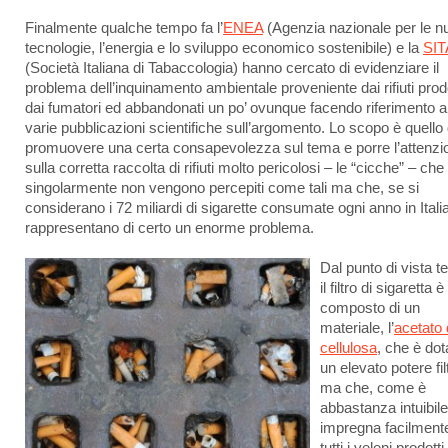
Finalmente qualche tempo fa l’
ENEA
(Agenzia nazionale per le n
tecnologie, l’energia e lo sviluppo economico sostenibile) e la
SI
(Società Italiana di Tabaccologia) hanno cercato di evidenziare il
problema dell’inquinamento ambientale proveniente dai rifiuti prodo
dai fumatori ed abbandonati un po’ ovunque facendo riferimento al
varie pubblicazioni scientifiche sull’argomento. Lo scopo è quello 
promuovere una certa consapevolezza sul tema e porre l’attenzi
sulla corretta raccolta di rifiuti molto pericolosi – le “cicche” – che
singolarmente non vengono percepiti come tali ma che, se si
considerano i 72 miliardi di sigarette consumate ogni anno in Italia
rappresentano di certo un enorme problema.
Dal punto di vista t
il filtro di sigaretta è
composto di un
materiale, l’
acetato 
cellulosa
, che è dot
un elevato potere fil
ma che, come è
abbastanza intuibile
impregna facilmente