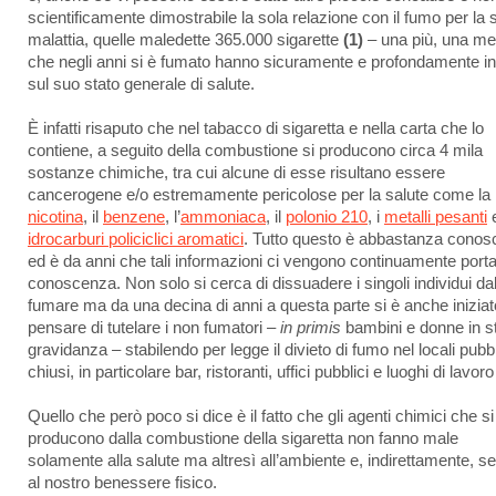
scientificamente dimostrabile la sola relazione con il fumo per la 
malattia, quelle maledette 365.000 sigarette
(1)
– una più, una me
che negli anni si è fumato hanno sicuramente e profondamente i
sul suo stato generale di salute.
È infatti risaputo che nel tabacco di sigaretta e nella carta che lo
contiene, a seguito della combustione si producono circa 4 mila
sostanze chimiche, tra cui alcune di esse risultano essere
cancerogene e/o estremamente pericolose per la salute come la
nicotina
, il
benzene
, l’
ammoniaca
, il
polonio 210
, i
metalli pesanti
e
idrocarburi policiclici aromatici
. Tutto questo è abbastanza conos
ed è da anni che tali informazioni ci vengono continuamente porta
conoscenza. Non solo si cerca di dissuadere i singoli individui da
fumare ma da una decina di anni a questa parte si è anche iniziat
pensare di tutelare i non fumatori –
in primis
bambini e donne in st
gravidanza – stabilendo per legge il divieto di fumo nel locali pubbl
chiusi, in particolare bar, ristoranti, uffici pubblici e luoghi di lavor
Quello che però poco si dice è il fatto che gli agenti chimici che si
producono dalla combustione della sigaretta non fanno male
solamente alla salute ma altresì all’ambiente e, indirettamente, 
al nostro benessere fisico.