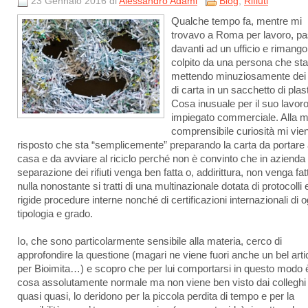
23 Gennaio 2016 di
Alessandro Adami
Blog
,
Rifiuti
Qualche tempo fa, mentre mi
trovavo a Roma per lavoro, p
davanti ad un ufficio e rimango
colpito da una persona che sta
mettendo minuziosamente dei
di carta in un sacchetto di plas
Cosa inusuale per il suo lavoro
impiegato commerciale. Alla m
comprensibile curiosità mi vie
risposto che sta “semplicemente” preparando la carta da portare
casa e da avviare al riciclo perché non è convinto che in azienda 
separazione dei rifiuti venga ben fatta o, addirittura, non venga fat
nulla nonostante si tratti di una multinazionale dotata di protocolli 
rigide procedure interne nonché di certificazioni internazionali di o
tipologia e grado.
Io, che sono particolarmente sensibile alla materia, cerco di
approfondire la questione (magari ne viene fuori anche un bel arti
per Bioimita…) e scopro che per lui comportarsi in questo modo 
cosa assolutamente normale ma non viene ben visto dai colleghi
quasi quasi, lo deridono per la piccola perdita di tempo e per la