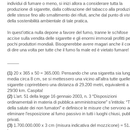
individui di fumare o meno, si inizi allora a considerare tutta la
produzione di sigarette, dalla coltivazione del tabacco alla produz
delle stesse fino allo smaltimento dei rifiuti, anche dal punto di vis
della sostenibilità ambientale di tale pratica.
In quest’ottica nulla depone a favore del fumo, tranne le schifose
accise sulla vendita delle sigarette e gli enormi immorali profitti pe
pochi produttori mondiali. Bisognerebbe avere magari anche il co
di dire una volta per tutte che il fumo fa male ed è vietato fumare!
_____
(1)
20 x 365 x 50 = 365.000. Pensando che una sigaretta sia lung
media circa 8 cm, se si mettessero una vicino all’altra tutte quelle
sigarette coprirebbero una distanza di 29.200 metri, equivalenti a 
29/30 km. Caspita!
(2)
L’art. 51 della legge 16 gennaio 2003, n. 3 “Disposizioni
ordinamentali in materia di pubblica amministrazione” s’intitola: “T
della salute dei non fumatori” e definisce le misure che servono a
eliminare l’esposizione al fumo passivo in tutti i luoghi chiusi, pubb
privati.
(3)
1.700.000.000 x 3 cm (misura indicativa del mozzicone) = 51