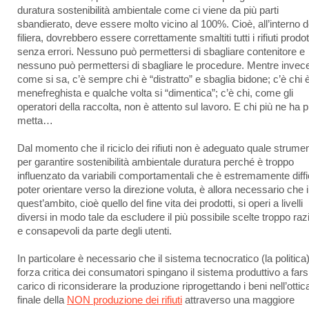
duratura sostenibilità ambientale come ci viene da più parti
sbandierato, deve essere molto vicino al 100%. Cioè, all’interno d
filiera, dovrebbero essere correttamente smaltiti tutti i rifiuti prodot
senza errori. Nessuno può permettersi di sbagliare contenitore e
nessuno può permettersi di sbagliare le procedure. Mentre invec
come si sa, c’è sempre chi è “distratto” e sbaglia bidone; c’è chi 
menefreghista e qualche volta si “dimentica”; c’è chi, come gli
operatori della raccolta, non è attento sul lavoro. E chi più ne ha p
metta…
Dal momento che il riciclo dei rifiuti non è adeguato quale strume
per garantire sostenibilità ambientale duratura perché è troppo
influenzato da variabili comportamentali che è estremamente diffi
poter orientare verso la direzione voluta, è allora necessario che 
quest’ambito, cioè quello del fine vita dei prodotti, si operi a livelli
diversi in modo tale da escludere il più possibile scelte troppo raz
e consapevoli da parte degli utenti.
In particolare è necessario che il sistema tecnocratico (la politica)
forza critica dei consumatori spingano il sistema produttivo a fars
carico di riconsiderare la produzione riprogettando i beni nell’ottic
finale della
NON produzione dei rifiuti
attraverso una maggiore