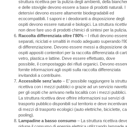
struttura ricettiva per la pulizia degli ambienti, della bianche
e delle stoviglie devono essere a base di prodotti naturali. I
detersivi devono essere altamente biodegradabili ed
ecocompatibili. I saponi e i deodoranti a disposizione degli
ospiti devono essere naturali e biologici. La struttura ricetti
non deve fare uso di prodotti chimici di sintesi per la pulizia
Raccolta differenziata oltre l’80%
– I rifiuti devono esser
separati, riciclati e smaltiti in modo adeguato superando l’
di differenziazione. Devono essere messi a disposizione de
ospiti appositi contenitori per la raccolta differenziata di cart
vetro, plastica e lattine. Deve essere effettuato, dove
possibile, il compostaggio dei rifiuti organici. Devono esser
fornite informazioni agli ospiti sulla raccolta differenziata
invitandoli a contribuire.
Accessibile senz’auto
– E’ possibile raggiungere la struttu
ricettiva con i mezzi pubblici o grazie ad un servizio navett
per gli ospiti che arrivano nella località con i mezzi pubblici.
La struttura ricettiva deve offrire informazioni sui servizi di
trasporto pubblico disponibili sul territorio e deve incentivar
di mezzi di trasporto ecologici (auto elettriche, biciclette, ca
pooling).
Lampadine a basso consumo
– La struttura ricettiva dev
ridurre il consumo di energia elettrica utilizzando lampade 