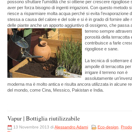
possono sfruttare l’umidità che si ottiene per crescere rigogliose
aver per forza bisogno di ingenti irrigazioni. Con questo metodo s
riesce a risparmiare molta acqua perché si evita l’evaporazione d
stessa a causa del calore e del sole e si è in grado di fornire alle r
delle piante anche un apporto aggiuntivo di ossigeno, che passa a
terreno sempre attra
vers
porosità della terracotta
contribuisce a farle cres
rigogliose e sane.
La tecnica di sotterrare d
ampolle di terracotta per
irrigare il terreno non è
assolutamente un’inven
moderna ma è molto antica e risulta ancora utilizzata in alcune re
del mondo, come Cina, Messico, Pakistan e India.
Vapur | Bottiglia riutilizzabile
13 Novembre 2013 di
Alessandro Adami
Eco-design
,
Prodot