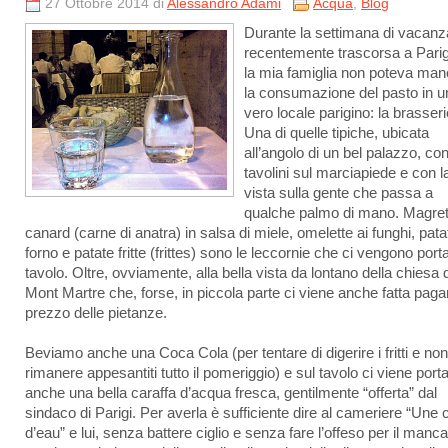
27 Ottobre 2014 di
Alessandro Adami
Acqua
,
Blog
Durante la settimana di vacanz
recentemente trascorsa a Parig
la mia famiglia non poteva man
la consumazione del pasto in u
vero locale parigino: la brasseri
Una di quelle tipiche, ubicata
all’angolo di un bel palazzo, con
tavolini sul marciapiede e con l
vista sulla gente che passa a
qualche palmo di mano. Magret
canard (carne di anatra) in salsa di miele, omelette ai funghi, pata
forno e patate fritte (frittes) sono le leccornie che ci vengono porta
tavolo. Oltre, ovviamente, alla bella vista da lontano della chiesa d
Mont Martre che, forse, in piccola parte ci viene anche fatta paga
prezzo delle pietanze.
Beviamo anche una Coca Cola (per tentare di digerire i fritti e non
rimanere appesantiti tutto il pomeriggio) e sul tavolo ci viene port
anche una bella caraffa d’acqua fresca, gentilmente “offerta” dal
sindaco di Parigi. Per averla è sufficiente dire al cameriere “Une 
d’eau” e lui, senza battere ciglio e senza fare l’offeso per il manca