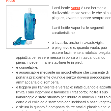
Riuso
L’anti-bottle
Vapur
è una borraccia
riutilizzabile molto versatile che si p
piegare, lavare e portare sempre con
L’anti-bottle Vapur ha le seguenti
caratteristiche:
è lavabile, anche in lavastoviglie;
è pieghevole e, quando vuota, può
essere facilmente arrotolata, piegata
appiattita per essere messa in borsa o in tasca: quando
piena, invece, rimane stabilmente in piedi;
è congelabile;
è agganciabile mediante un moschettone che consente di
portarla praticamente ovunque senza doversi preoccupare 
ammaccarla o di romperla;
è leggera per l’ambiente e versatile: infatti quando è appiatti
limita il suo ingombro e favorisce il trasporto; inoltre il suo
imballaggio è stato studiato per ridurre al minimo l’utilizzo d
carta e di colla ed è stampato con inchiostri a base vegetal
è sicura in quanto è composta da tre stati di plastica che le