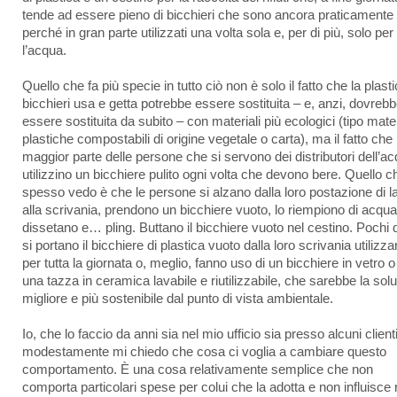
tende ad essere pieno di bicchieri che sono ancora praticamente p
perché in gran parte utilizzati una volta sola e, per di più, solo per
l’acqua.
Quello che fa più specie in tutto ciò non è solo il fatto che la plast
bicchieri usa e getta potrebbe essere sostituita – e, anzi, dovreb
essere sostituita da subito – con materiali più ecologici (tipo mate
plastiche compostabili di origine vegetale o carta), ma il fatto che 
maggior parte delle persone che si servono dei distributori dell’a
utilizzino un bicchiere pulito ogni volta che devono bere. Quello c
spesso vedo è che le persone si alzano dalla loro postazione di l
alla scrivania, prendono un bicchiere vuoto, lo riempiono di acqua
dissetano e… pling. Buttano il bicchiere vuoto nel cestino. Pochi d
si portano il bicchiere di plastica vuoto dalla loro scrivania utilizz
per tutta la giornata o, meglio, fanno uso di un bicchiere in vetro o
una tazza in ceramica lavabile e riutilizzabile, che sarebbe la sol
migliore e più sostenibile dal punto di vista ambientale.
Io, che lo faccio da anni sia nel mio ufficio sia presso alcuni client
modestamente mi chiedo che cosa ci voglia a cambiare questo
comportamento. È una cosa relativamente semplice che non
comporta particolari spese per colui che la adotta e non influisce