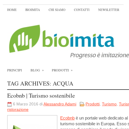
HOME
BIOIMITA
CHI SIAMO
CONTATTI
NEWSLETTER
»
»
PRINCIPI
BLOG
PRODOTTI
TAG ARCHIVES:
ACQUA
Ecobnb | Turismo sostenibile
6 Marzo 2016 di
Alessandro Adami
Prodotti
,
Turismo
,
Turis
ristorazione
Ecobnb
è un portale web dedicato al
turismo sostenibile in Europa. Esso s