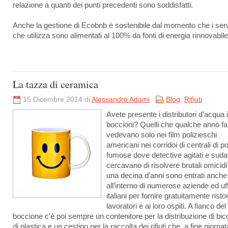
relazione a quanti dei punti precedenti sono soddisfatti.
Anche la gestione di Ecobnb è sostenibile dal momento che i ser
che utilizza sono alimentati al 100% da fonti di energia rinnovabile
La tazza di ceramica
15 Dicembre 2014 di
Alessandro Adami
Blog
,
Rifiuti
Avete presente i distributori d’acqua 
boccioni? Quelli che qualche anno fa
vedevano solo nei film polizieschi
americani nei corridoi di centrali di po
fumose dove detective agitati e sudat
cercavano di risolvere brutali omicid
una decina d’anni sono entrati anche
all’interno di numerose aziende ed uff
italiani per fornire gratuitamente risto
lavoratori e ai loro ospiti. A fianco del
boccione c’è poi sempre un contenitore per la distribuzione di bicc
di plastica e un cestino per la raccolta dei rifiuti che, a fine giornat