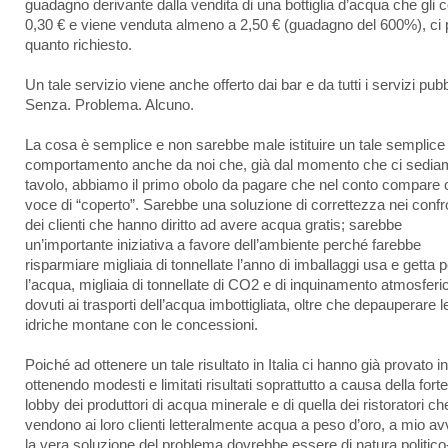
guadagno derivante dalla vendita di una bottiglia d’acqua che gli 
0,30 € e viene venduta almeno a 2,50 € (guadagno del 600%), ci 
quanto richiesto.
Un tale servizio viene anche offerto dai bar e da tutti i servizi pubb
Senza. Problema. Alcuno.
La cosa è semplice e non sarebbe male istituire un tale semplice
comportamento anche da noi che, già dal momento che ci sedia
tavolo, abbiamo il primo obolo da pagare che nel conto compare 
voce di “coperto”. Sarebbe una soluzione di correttezza nei confr
dei clienti che hanno diritto ad avere acqua gratis; sarebbe
un’importante iniziativa a favore dell’ambiente perché farebbe
risparmiare migliaia di tonnellate l’anno di imballaggi usa e getta p
l’acqua, migliaia di tonnellate di CO2 e di inquinamento atmosferi
dovuti ai trasporti dell’acqua imbottigliata, oltre che depauperare le
idriche montane con le concessioni.
Poiché ad ottenere un tale risultato in Italia ci hanno già provato i
ottenendo modesti e limitati risultati soprattutto a causa della forte
lobby dei produttori di acqua minerale e di quella dei ristoratori ch
vendono ai loro clienti letteralmente acqua a peso d’oro, a mio av
la vera soluzione del problema dovrebbe essere di natura politico