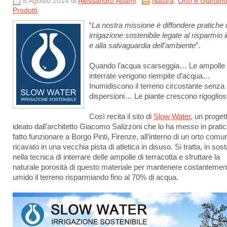
8 Agosto 2014 di
Alessandro Adami
Natura
,
Orto e Giardin
Prodotti
“
La nostra missione è diffondere pratiche 
irrigazione sostenibile legate al risparmio i
e alla salvaguardia dell’ambiente
”.
Quando l’acqua scarseggia… Le ampolle
interrate vengono riempite d’acqua…
Inumidiscono il terreno circostante senza
dispersioni… Le piante crescono rigoglios
Così recita il sito di
Slow Water
, un proget
ideato dall’architetto Giacomo Salizzoni che lo ha messo in pratic
fatto funzionare a Borgo Pinti, Firenze, all’interno di un orto comun
ricavato in una vecchia pista di atletica in disuso. Si tratta, in sos
nella tecnica di interrare delle ampolle di terracotta e sfruttare la
naturale porosità di questo materiale per mantenere costantemen
umido il terreno risparmiando fino al 70% di acqua.