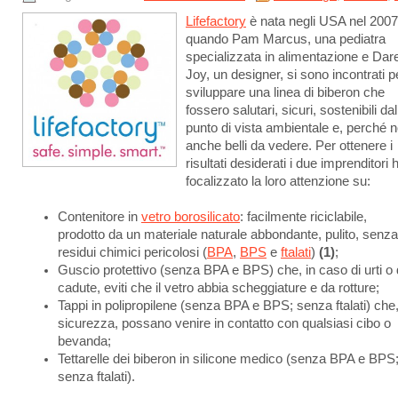
Lifefactory
è nata negli USA nel 2007
quando Pam Marcus, una pediatra
specializzata in alimentazione e Dar
Joy, un designer, si sono incontrati p
sviluppare una linea di biberon che
fossero salutari, sicuri, sostenibili dal
punto di vista ambientale e, perché n
anche belli da vedere. Per ottenere i
risultati desiderati i due imprenditori
focalizzato la loro attenzione su:
Contenitore in
vetro borosilicato
: facilmente riciclabile,
prodotto da un materiale naturale abbondante, pulito, senza
residui chimici pericolosi (
BPA
,
BPS
e
ftalati
)
(1)
;
Guscio protettivo (senza BPA e BPS) che, in caso di urti o 
cadute, eviti che il vetro abbia scheggiature e da rotture;
Tappi in polipropilene (senza BPA e BPS; senza ftalati) che,
sicurezza, possano venire in contatto con qualsiasi cibo o
bevanda;
Tettarelle dei biberon in silicone medico (senza BPA e BPS
senza ftalati).