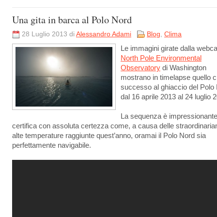
Una gita in barca al Polo Nord
28 Luglio 2013 di
Alessandro Adami
Blog
,
Clima
Le immagini girate dalla webc
North Pole Environmental
Observatory
di Washington
mostrano in timelapse quello 
successo al ghiaccio del Polo
dal 16 aprile 2013 al 24 luglio 
La sequenza è impressionante
certifica con assoluta certezza come, a causa delle straordinari
alte temperature raggiunte quest’anno, oramai il Polo Nord sia
perfettamente navigabile.