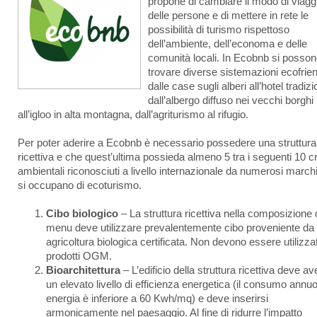
propone di cambiare il modo di viagg
delle persone e di mettere in rete le
possibilità di turismo rispettoso
dell’ambiente, dell’economa e delle
comunità locali. In Ecobnb si posso
trovare diverse sistemazioni ecofrien
dalle case sugli alberi all’hotel tradizi
dall’albergo diffuso nei vecchi borghi
all’igloo in alta montagna, dall’agriturismo al rifugio.
Per poter aderire a Ecobnb è necessario possedere una struttura
ricettiva e che quest’ultima possieda almeno 5 tra i seguenti 10 cri
ambientali riconosciuti a livello internazionale da numerosi march
si occupano di ecoturismo.
Cibo biologico
– La struttura ricettiva nella composizione 
menu deve utilizzare prevalentemente cibo proveniente da
agricoltura biologica certificata. Non devono essere utilizzat
prodotti OGM.
Bioarchitettura
– L’edificio della struttura ricettiva deve av
un elevato livello di efficienza energetica (il consumo annuo
energia è inferiore a 60 Kwh/mq) e deve inserirsi
armonicamente nel paesaggio. Al fine di ridurre l’impatto