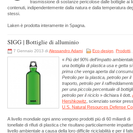
trasmissione di sostanze pericolose dalle bottiglie ai li
contenuti, indipendentemente dalla natura e dalla temperatura deg
stessi.
Laken è prodotta interamente in Spagna.
SIGG | Bottiglie di alluminio
7 Gennaio 2013 di
Alessandro Adami
Eco-design
,
Prodotti
,
«
Più del 90% dell’impatto ambientale
una bottiglia di plastica usa e getta s
prima che venga aperta dal consuma
Petrolio per la plastica, petrolio per il
traporto, petrolio per il raffreddament
per una piccola percentuale di bottigli
petrolio per il riciclo
» dichiara il dott.
Hershkowitz
, scienziato senior press
U.S. Natural Resources Defense Co
A livello mondiale ogni anno vengono prodotti più di 60 miliardi di
tonellate di rifiuti di plastica che risultano particolarmente impattan
livello ambientale a causa della loro difficile riciclabilità e per il fat