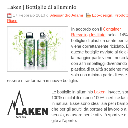
Laken | Bottiglie di alluminio
17 Febbraio 2013 di
Alessandro Adami
Eco-design
,
Prodott
Riuso
In accordo con il
Container
Recycling Institute
, solo il 14%
bottiglie di plastica usate per l
viene correttamente riciclato. 
queste bottiglie avviate al ricicl
la maggior parte viene mescol
con altri imballaggi diventando
plastica di qualità scadente m
solo una minima parte di esse
essere ritrasformata in nuove bottiglie.
Le bottiglie in alluminio
Laken
, invece, so
100% riciclabili e sono 100% inerti se las
in natura. Esse sono ideali sia per i bamb
che per gli adulti, da portare al lavoro o a
scuola, da usare per le attività sportive o 
gite all’aperto.