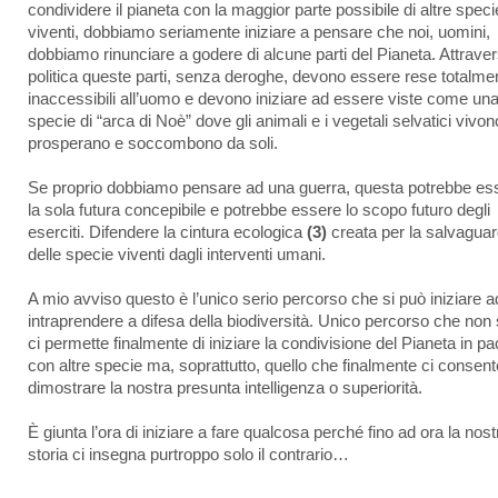
condividere il pianeta con la maggior parte possibile di altre speci
viventi, dobbiamo seriamente iniziare a pensare che noi, uomini,
dobbiamo rinunciare a godere di alcune parti del Pianeta. Attraver
politica queste parti, senza deroghe, devono essere rese totalme
inaccessibili all’uomo e devono iniziare ad essere viste come un
specie di “arca di Noè” dove gli animali e i vegetali selvatici vivon
prosperano e soccombono da soli.
Se proprio dobbiamo pensare ad una guerra, questa potrebbe es
la sola futura concepibile e potrebbe essere lo scopo futuro degli
eserciti. Difendere la cintura ecologica
(3)
creata per la salvaguar
delle specie viventi dagli interventi umani.
A mio avviso questo è l’unico serio percorso che si può iniziare a
intraprendere a difesa della biodiversità. Unico percorso che non 
ci permette finalmente di iniziare la condivisione del Pianeta in p
con altre specie ma, soprattutto, quello che finalmente ci consent
dimostrare la nostra presunta intelligenza o superiorità.
È giunta l’ora di iniziare a fare qualcosa perché fino ad ora la nost
storia ci insegna purtroppo solo il contrario…