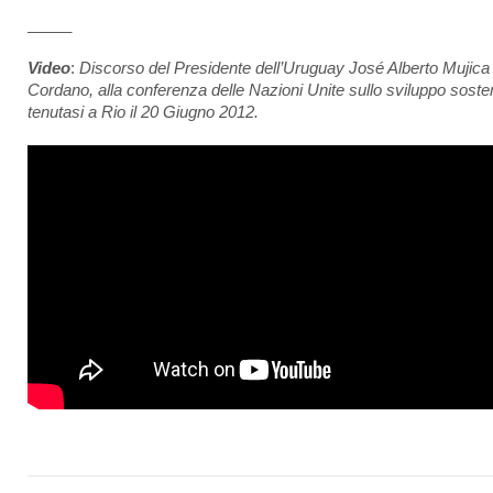
_____
Video
:
Discorso del Presidente dell’Uruguay José Alberto Mujica
Cordano, alla conferenza delle Nazioni Unite sullo sviluppo sosten
tenutasi a Rio il 20 Giugno 2012.