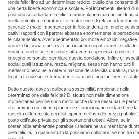
rende felici fino ad un determinato reddito, quello che consente di
una certa libertà economica e sociale. Poi incrementi ulteriori di s
possono sì soddisfare la felicità momentanea ma non incidono s
quella autentica e duratura. La costruzione di relazioni familiari in
generale è molto importante per la felicità duratura, anche se ave
cattivi rapporti con il partner abbassa enormemente le percezione
felicità autentica. Aver sperimentato poi molte emozioni negative
durante l’infanzia e nella vita può incidere negativamente sulla feli
duratura anche se è possibile, attraverso esperienze positive e
impegno personale, cambiare questa condizione. Infine gli aspetti
sociali quali istruzione, razza, religione, sesso non hanno tutti il
medesimo peso nella determinazione della felicità duratura, ma 
legati a condizioni estremamente variabili e non facilmente catalog
Detto questo, dove si colloca la sostenibilità ambientale nella
determinazione della felicità? Di sicuro non nella dimensione
momentanea perché sono molto poche (forse nessuna) le perso
che provano un intenso piacere e si emozionano nel fare bene la
raccolta differenziata dei rifiuti oppure nell’uso dei mezzi pubblici 
posto dell’auto privata per gli spostamenti urbani. Allora, se la
sostenibilità ambientale potrebbe risiedere nella dimensione dura
della felicità, in quale ambito la possiamo collocare, se non tra i fa
sociali?