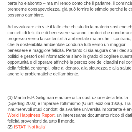
parte ho elaborato – ma mi rendo conto che il parlarne, il cominci
prenderne consapevolezza, già può fornire lo stimolo perché le 
possano cambiare.
Ad avvalorare ciò vi è il fatto che chi studia la materia sostiene ch
concetti di felicità e di benessere saranno i motori che condurrann
progresso verso la sostenibilità ambientale ma anche il contrario,
che la sostenibilità ambientale condurrà tutti verso un maggior
benessere e maggiore felicità. Pertanto ci sia augura che i deciso
politici e gestori dell’informazione siano in grado di cogliere quest
opportunità e di operare affinché la percezione dei cittadini nei con
della felicità contempli, oltre al denaro, alla sicurezza e alla salute
anche le problematiche dell’ambiente.
_____
(1)
Martin E.P. Seligman è autore di La costruzione della felicità
(Sperling 2009) e Imparare l’ottimismo (Giunti edizioni 1996). Tra 
innumerevoli studi condotti da svariate università importante è an
World Happiness Report
, un interessante documento ricco di dati
felicità provenienti da tutto il mondo.
(2)
ISTAT “Noi Italia”