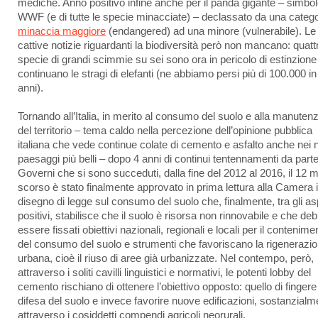
mediche. Anno positivo infine anche per il panda gigante – simbol
WWF (e di tutte le specie minacciate) – declassato da una catego
minaccia maggiore
(endangered) ad una minore (vulnerabile). Le
cattive notizie riguardanti la biodiversità però non mancano: quatt
specie di grandi scimmie su sei sono ora in pericolo di estinzione
continuano le stragi di elefanti (ne abbiamo persi più di 100.000 in
anni).
Tornando all’Italia, in merito al consumo del suolo e alla manuten
del territorio – tema caldo nella percezione dell’opinione pubblica
italiana che vede continue colate di cemento e asfalto anche nei n
paesaggi più belli – dopo 4 anni di continui tentennamenti da parte
Governi che si sono succeduti, dalla fine del 2012 al 2016, il 12 
scorso è stato finalmente approvato in prima lettura alla Camera i
disegno di legge sul consumo del suolo che, finalmente, tra gli asp
positivi, stabilisce che il suolo è risorsa non rinnovabile e che de
essere fissati obiettivi nazionali, regionali e locali per il contenime
del consumo del suolo e strumenti che favoriscano la rigenerazi
urbana, cioè il riuso di aree già urbanizzate. Nel contempo, però,
attraverso i soliti cavilli linguistici e normativi, le potenti lobby del
cemento rischiano di ottenere l’obiettivo opposto: quello di fingere
difesa del suolo e invece favorire nuove edificazioni, sostanzialm
attraverso i cosiddetti compendi agricoli neorurali.