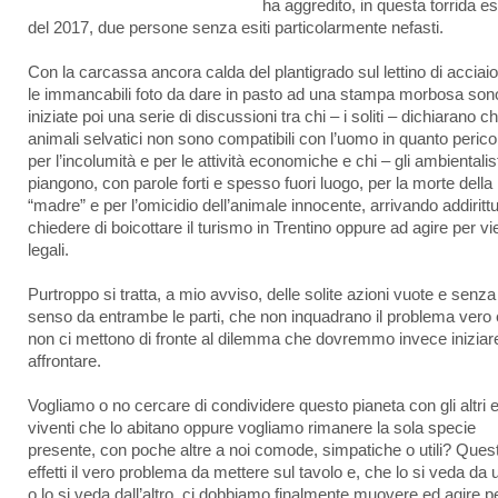
ha aggredito, in questa torrida es
del 2017, due persone senza esiti particolarmente nefasti.
Con la carcassa ancora calda del plantigrado sul lettino di acciaio
le immancabili foto da dare in pasto ad una stampa morbosa son
iniziate poi una serie di discussioni tra chi – i soliti – dichiarano ch
animali selvatici non sono compatibili con l’uomo in quanto perico
per l’incolumità e per le attività economiche e chi – gli ambientalist
piangono, con parole forti e spesso fuori luogo, per la morte della
“madre” e per l’omicidio dell’animale innocente, arrivando addiritt
chiedere di boicottare il turismo in Trentino oppure ad agire per vi
legali.
Purtroppo si tratta, a mio avviso, delle solite azioni vuote e senza
senso da entrambe le parti, che non inquadrano il problema vero
non ci mettono di fronte al dilemma che dovremmo invece iniziar
affrontare.
Vogliamo o no cercare di condividere questo pianeta con gli altri 
viventi che lo abitano oppure vogliamo rimanere la sola specie
presente, con poche altre a noi comode, simpatiche o utili? Quest
effetti il vero problema da mettere sul tavolo e, che lo si veda da 
o lo si veda dall’altro, ci dobbiamo finalmente muovere ed agire p