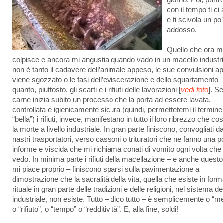
giorno. Poi, purtr
con il tempo ti ci 
e ti scivola un po’
addosso.
Quello che ora m
colpisce e ancora mi angustia quando vado in un macello industri
non è tanto il cadavere dell’animale appeso, le sue convulsioni a
viene sgozzato o le fasi dell’eviscerazione e dello squartamento
quanto, piuttosto, gli scarti e i rifiuti delle lavorazioni [
vedi foto
]. Se
carne inizia subito un processo che la porta ad essere lavata,
controllata e igienicamente sicura (quindi, permettetemi il termine
“bella”) i rifiuti, invece, manifestano in tutto il loro ribrezzo che co
la morte a livello industriale. In gran parte finiscono, convogliati d
nastri trasportatori, verso cassoni o trituratori che ne fanno una pol
informe e viscida che mi richiama conati di vomito ogni volta che 
vedo. In minima parte i rifiuti della macellazione – e anche quest
mi piace proprio – finiscono sparsi sulla pavimentazione a
dimostrazione che la sacralità della vita, quella che esiste in form
rituale in gran parte delle tradizioni e delle religioni, nel sistema de
industriale, non esiste. Tutto – dico tutto – è semplicemente o “m
o “rifiuto”, o “tempo” o “redditività”. E, alla fine, soldi!