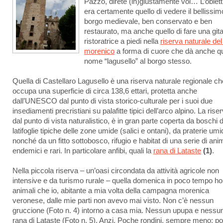
Pazzo, direte (in)giustamente voi… L’obiett
era certamente quello di vedere il bellissim
borgo medievale, ben conservato e ben
restaurato, ma anche quello di fare una git
ristoratrice a piedi nella
riserva naturale del
morenico
a forma di cuore che dà anche q
nome “lagusello” al borgo stesso.
Quella di Castellaro Lagusello è una riserva naturale regionale ch
occupa una superficie di circa 138,6 ettari, protetta anche
dall’UNESCO dal punto di vista storico-culturale per i suoi due
insediamenti precristiani su palafitte tipici dell’arco alpino. La rise
dal punto di vista naturalistico, è in gran parte coperta da boschi d
latifoglie tipiche delle zone umide (salici e ontani), da praterie umi
nonché da un fitto sottobosco, rifugio e habitat di una serie di anim
endemici e rari. In particolare anfibi, quali la
rana di Lataste
(1)
.
Nella piccola riserva – un’oasi circondata da attività agricole non
intensive e da turismo rurale – quella domenica in poco tempo ho
animali che io, abitante a mia volta della campagna morenica
veronese, dalle mie parti non avevo mai visto. Non c’è nessun
gruccione (Foto n. 4) intorno a casa mia. Nessun upupa e nessu
rana di Lataste (Foto n. 5). Anzi. Poche rondini, sempre meno; p