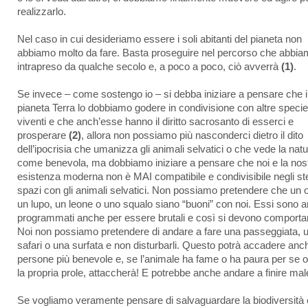
realizzarlo.
Nel caso in cui desideriamo essere i soli abitanti del pianeta non
abbiamo molto da fare. Basta proseguire nel percorso che abbia
intrapreso da qualche secolo e, a poco a poco, ciò avverrà
(1)
.
Se invece – come sostengo io – si debba iniziare a pensare che i
pianeta Terra lo dobbiamo godere in condivisione con altre specie
viventi e che anch’esse hanno il diritto sacrosanto di esserci e
prosperare
(2)
, allora non possiamo più nasconderci dietro il dito
dell’ipocrisia che umanizza gli animali selvatici o che vede la nat
come benevola, ma dobbiamo iniziare a pensare che noi e la nos
esistenza moderna non è MAI compatibile e condivisibile negli st
spazi con gli animali selvatici. Non possiamo pretendere che un 
un lupo, un leone o uno squalo siano “buoni” con noi. Essi sono a
programmati anche per essere brutali e così si devono comporta
Noi non possiamo pretendere di andare a fare una passeggiata, 
safari o una surfata e non disturbarli. Questo potrà accadere anch
persone più benevole e, se l’animale ha fame o ha paura per se o
la propria prole, attaccherà! E potrebbe anche andare a finire mal
Se vogliamo veramente pensare di salvaguardare la biodiversità 