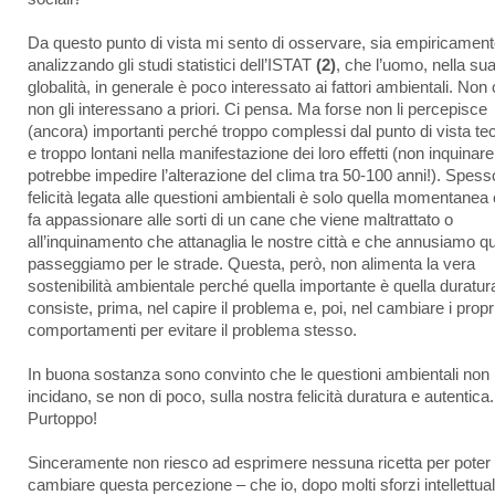
Da questo punto di vista mi sento di osservare, sia empiricament
analizzando gli studi statistici dell’ISTAT
(2)
, che l’uomo, nella su
globalità, in generale è poco interessato ai fattori ambientali. Non
non gli interessano a priori. Ci pensa. Ma forse non li percepisce
(ancora) importanti perché troppo complessi dal punto di vista te
e troppo lontani nella manifestazione dei loro effetti (non inquinare
potrebbe impedire l’alterazione del clima tra 50-100 anni!). Spess
felicità legata alle questioni ambientali è solo quella momentanea 
fa appassionare alle sorti di un cane che viene maltrattato o
all’inquinamento che attanaglia le nostre città e che annusiamo 
passeggiamo per le strade. Questa, però, non alimenta la vera
sostenibilità ambientale perché quella importante è quella duratur
consiste, prima, nel capire il problema e, poi, nel cambiare i propr
comportamenti per evitare il problema stesso.
In buona sostanza sono convinto che le questioni ambientali non
incidano, se non di poco, sulla nostra felicità duratura e autentica.
Purtoppo!
Sinceramente non riesco ad esprimere nessuna ricetta per poter
cambiare questa percezione – che io, dopo molti sforzi intellettuali