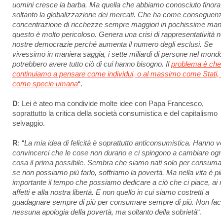
uomini cresce la barba. Ma quella che abbiamo conosciuto finora
soltanto la globalizzazione dei mercati. Che ha come conseguenz
concentrazione di ricchezze sempre maggiori in pochissime man
questo è molto pericoloso. Genera una crisi di rappresentatività n
nostre democrazie perché aumenta il numero degli esclusi. Se
vivessimo in maniera saggia, i sette miliardi di persone nel mond
potrebbero avere tutto ciò di cui hanno bisogno. Il
problema è che
continuiamo a pensare come individui, o al massimo come Stati,
come specie umana
“.
D
: Lei è ateo ma condivide molte idee con Papa Francesco,
soprattutto la critica della società consumistica e del capitalismo
selvaggio.
R
: “
La mia idea di felicità è soprattutto anticonsumistica. Hanno v
convincerci che le cose non durano e ci spingono a cambiare ogn
cosa il prima possibile. Sembra che siamo nati solo per consuma
se non possiamo più farlo, soffriamo la povertà. Ma nella vita è pi
importante il tempo che possiamo dedicare a ciò che ci piace, ai 
affetti e alla nostra libertà. E non quello in cui siamo costretti a
guadagnare sempre di più per consumare sempre di più. Non fac
nessuna apologia della povertà, ma soltanto della sobrietà
“.