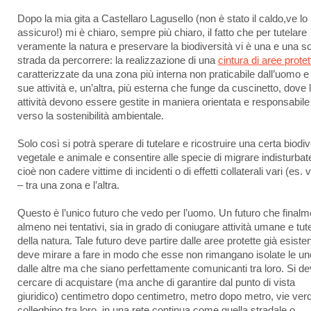
Dopo la mia gita a Castellaro Lagusello (non è stato il caldo,ve lo
assicuro!) mi è chiaro, sempre più chiaro, il fatto che per tutelare
veramente la natura e preservare la biodiversità vi è una e una s
strada da percorrere: la realizzazione di una
cintura di aree protet
caratterizzate da una zona più interna non praticabile dall’uomo e 
sue attività e, un’altra, più esterna che funge da cuscinetto, dove 
attività devono essere gestite in maniera orientata e responsabile
verso la sostenibilità ambientale.
Solo così si potrà sperare di tutelare e ricostruire una certa biodiv
vegetale e animale e consentire alle specie di migrare indisturbat
cioè non cadere vittime di incidenti o di effetti collaterali vari (es. 
– tra una zona e l’altra.
Questo è l’unico futuro che vedo per l’uomo. Un futuro che finalm
almeno nei tentativi, sia in grado di coniugare attività umane e tut
della natura. Tale futuro deve partire dalle aree protette già esisten
deve mirare a fare in modo che esse non rimangano isolate le un
dalle altre ma che siano perfettamente comunicanti tra loro. Si d
cercare di acquistare (ma anche di garantire dal punto di vista
giuridico) centimetro dopo centimetro, metro dopo metro, vie ver
colleghino tra loro, in una rete continua come quella stradale o