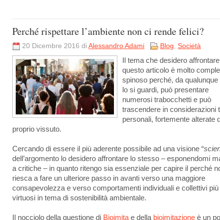
Perché rispettare l’ambiente non ci rende felici?
20 Dicembre 2016 di
Alessandro Adami
Blog
,
Società
Il tema che desidero affrontar
questo articolo è molto compl
spinoso perché, da qualunque 
lo si guardi, può presentare
numerosi trabocchetti e può
trascendere in considerazioni 
personali, fortemente alterate 
proprio vissuto.
Cercando di essere il più aderente possibile ad una visione “
scien
dell’argomento lo desidero affrontare lo stesso – esponendomi m
a critiche – in quanto ritengo sia essenziale per capire il perché n
riesca a fare un ulteriore passo in avanti verso una maggiore
consapevolezza e verso comportamenti individuali e collettivi più
virtuosi in tema di sostenibilità ambientale.
Il nocciolo della questione di
Bioimita
e della
bioimitazione
è un po’