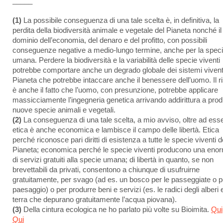
_____
(1)
La possibile conseguenza di una tale scelta è, in definitiva, la
perdita della biodiversità animale e vegetale del Pianeta nonché il
dominio dell’economia, del denaro e del profitto, con possibili
conseguenze negative a medio-lungo termine, anche per la spec
umana. Perdere la biodiversità e la variabilità delle specie viventi
potrebbe comportare anche un degrado globale dei sistemi vivent
Pianeta che potrebbe intaccare anche il benessere dell’uomo. Il r
è anche il fatto che l’uomo, con presunzione, potrebbe applicare
massicciamente l’ingegneria genetica arrivando addirittura a prod
nuove specie animali e vegetali.
(2)
La conseguenza di una tale scelta, a mio avviso, oltre ad ess
etica è anche economica e lambisce il campo delle libertà. Etica
perché riconosce pari diritti di esistenza a tutte le specie viventi d
Pianeta; economica perché le specie viventi producono una enor
di servizi gratuiti alla specie umana; di libertà in quanto, se non
brevettabili da privati, consentono a chiunque di usufruirne
gratuitamente, per svago (ad es. un bosco per le passeggiate o pe
paesaggio) o per produrre beni e servizi (es. le radici degli alberi e
terra che depurano gratuitamente l’acqua piovana).
(3)
Della cintura ecologica ne ho parlato più volte su Bioimita.
Qui
Qui