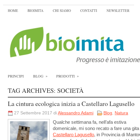
HOME
BIOIMITA
CHI SIAMO
CONTATTI
NEWSLETTER
»
»
PRINCIPI
BLOG
PRODOTTI
TAG ARCHIVES:
SOCIETÀ
La cintura ecologica inizia a Castellaro Lagusello
27 Settembre 2017 di
Alessandro Adami
Blog
,
Natura
Qualche settimana fa, nell’afa estiva
domenicale, mi sono recato a fare una gita
Castellaro Lagusello
, in Provincia di Manto