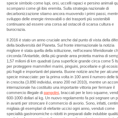
specie simbolo come lupi, orsi, uccelli rapaci e persino animali q
scomparsi come gli ibis eremita. Sulla strategia nazionale di
decarbonizzazione stiamo ancora muovendo i primi passi, mentr
sviluppo delle energie rinnovabili o dei trasporti più sostenibili
continuano ad essere una corsa ad ostacoli di scarsa cultura e
burocrazia.
Il 2016 è stato un anno cruciale anche dal punto di vista della dif
della biodiversità del Pianeta. Sul fronte internazionale la notizia
migliore è stata quella della istituzione, nell’oceano Meridionale c
circonda l’Antartide, della più grande area protetta marina di sem
1,57 milioni di km quadrati (una superficie grande circa come 5 Ita
per proteggere mammiferi marini, pinguini, procellarie e gli ecosi
più fragili e importanti del pianeta. Buone notizie anche per alcune
specie minacciate: per la prima volta in 100 anni il numero delle ti
in crescita (3.890 individui, erano 200 nel 2010), mentre un acco
internazionale ha costituito una importante vittoria per fermare il
commercio illegale di
pangolini
, braccati per le loro squame, vend
600-1000 dollari al kg. Un nuovo regolamento fa poi segnare un 
in avanti per stroncare il commercio di avorio. Sono, infatti, centin
migliaia gli esemplari di elefante uccisi ogni anno, venduti come
specialità gastronomiche o ridotti in preparati dalle indubbie qualit