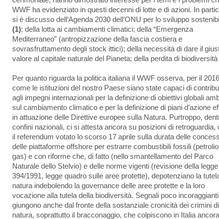
cerimoniale, hanno dimostrato interesse per i temi e i problemi che
WWF ha evidenziato in questi decenni di lotte e di azioni. In parti
si è discusso dell’Agenda 2030 dell’ONU per lo sviluppo sostenibi
(1)
; della lotta ai cambiamenti climatici; della “Emergenza
Mediterraneo” (antropizzazione della fascia costiera e
sovrasfruttamento degli stock ittici); della necessità di dare il gius
valore al capitale naturale del Pianeta; della perdita di biodiversit
Per quanto riguarda la politica italiana il WWF osserva, per il 2016
come le istituzioni del nostro Paese siano state capaci di contribu
agli impegni internazionali per la definizione di obiettivi globali amb
sul cambiamento climatico e per la definizione di piani d’azione ef
in attuazione delle Direttive europee sulla Natura. Purtroppo, dentr
confini nazionali, ci si attesta ancora su posizioni di retroguardia
il referendum votato lo scorso 17 aprile sulla durata delle concess
delle piattaforme offshore per estrarre combustibili fossili (petrolio
gas) e con riforme che, di fatto (nello smantellamento del Parco
Naturale dello Stelvio) e delle norme vigenti (revisione della legge
394/1991, legge quadro sulle aree protette), depotenziano la tutela
natura indebolendo la governance delle aree protette e la loro
vocazione alla tutela della biodiversità. Segnali poco incoraggianti
giungono anche dal fronte della sostanziale cronicità dei crimini di
natura, soprattutto il bracconaggio, che colpiscono in Italia ancor