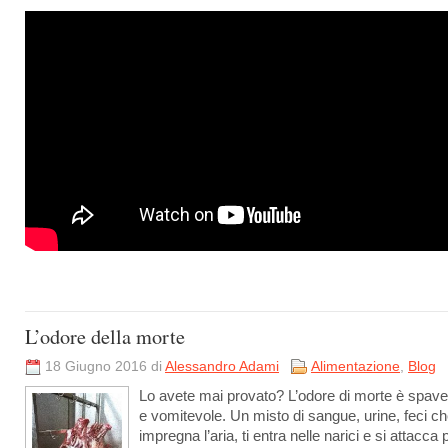
L’odore della morte
18 Giugno 2016 di
Alessandro Adami
Alimentazione
,
Blog
Lo avete mai provato? L’odore di morte è spav
e vomitevole. Un misto di sangue, urine, feci c
impregna l’aria, ti entra nelle narici e si attacca 