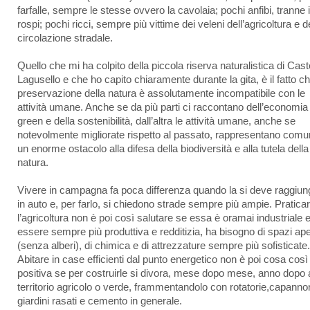
farfalle, sempre le stesse ovvero la cavolaia; pochi anfibi, tranne i 
rospi; pochi ricci, sempre più vittime dei veleni dell’agricoltura e d
circolazione stradale.
Quello che mi ha colpito della piccola riserva naturalistica di Cast
Lagusello e che ho capito chiaramente durante la gita, è il fatto ch
preservazione della natura è assolutamente incompatibile con le
attività umane. Anche se da più parti ci raccontano dell’economia
green e della sostenibilità, dall’altra le attività umane, anche se
notevolmente migliorate rispetto al passato, rappresentano com
un enorme ostacolo alla difesa della biodiversità e alla tutela della
natura.
Vivere in campagna fa poca differenza quando la si deve raggiun
in auto e, per farlo, si chiedono strade sempre più ampie. Pratica
l’agricoltura non è poi così salutare se essa è oramai industriale e
essere sempre più produttiva e redditizia, ha bisogno di spazi ape
(senza alberi), di chimica e di attrezzature sempre più sofisticate.
Abitare in case efficienti dal punto energetico non è poi cosa così
positiva se per costruirle si divora, mese dopo mese, anno dopo 
territorio agricolo o verde, frammentandolo con rotatorie,capannon
giardini rasati e cemento in generale.