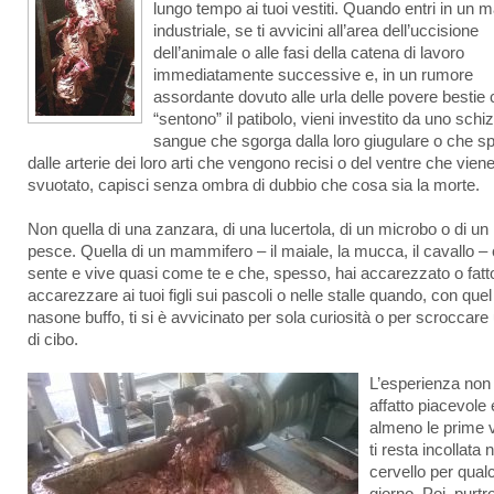
lungo tempo ai tuoi vestiti. Quando entri in un m
industriale, se ti avvicini all’area dell’uccisione
dell’animale o alle fasi della catena di lavoro
immediatamente successive e, in un rumore
assordante dovuto alle urla delle povere bestie
“sentono” il patibolo, vieni investito da uno schi
sangue che sgorga dalla loro giugulare o che spi
dalle arterie dei loro arti che vengono recisi o del ventre che vien
svuotato, capisci senza ombra di dubbio che cosa sia la morte.
Non quella di una zanzara, di una lucertola, di un microbo o di un
pesce. Quella di un mammifero – il maiale, la mucca, il cavallo –
sente e vive quasi come te e che, spesso, hai accarezzato o fatt
accarezzare ai tuoi figli sui pascoli o nelle stalle quando, con que
nasone buffo, ti si è avvicinato per sola curiosità o per scroccare 
di cibo.
L’esperienza non
affatto piacevole 
almeno le prime v
ti resta incollata n
cervello per qual