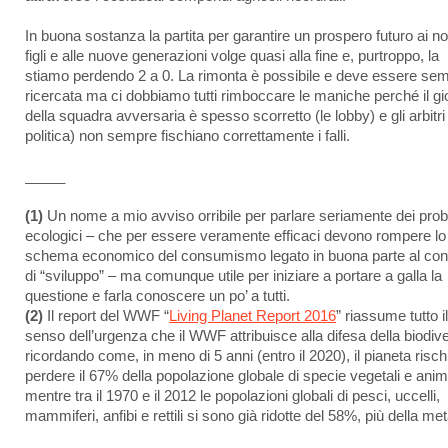
In buona sostanza la partita per garantire un prospero futuro ai no
figli e alle nuove generazioni volge quasi alla fine e, purtroppo, la
stiamo perdendo 2 a 0. La rimonta è possibile e deve essere se
ricercata ma ci dobbiamo tutti rimboccare le maniche perché il g
della squadra avversaria è spesso scorretto (le lobby) e gli arbitri 
politica) non sempre fischiano correttamente i falli.
_____
(1)
Un nome a mio avviso orribile per parlare seriamente dei pro
ecologici – che per essere veramente efficaci devono rompere lo
schema economico del consumismo legato in buona parte al con
di “sviluppo” – ma comunque utile per iniziare a portare a galla la
questione e farla conoscere un po’ a tutti.
(2)
Il report del WWF “
Living Planet Report 2016
” riassume tutto il
senso dell’urgenza che il WWF attribuisce alla difesa della biodive
ricordando come, in meno di 5 anni (entro il 2020), il pianeta risch
perdere il 67% della popolazione globale di specie vegetali e anima
mentre tra il 1970 e il 2012 le popolazioni globali di pesci, uccelli,
mammiferi, anfibi e rettili si sono già ridotte del 58%, più della met