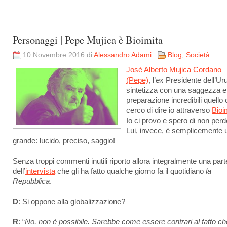
Personaggi | Pepe Mujica è Bioimita
10 Novembre 2016 di
Alessandro Adami
Blog
,
Società
José Alberto Mujica Cordano
(Pepe)
, l’
ex
Presidente dell’Ur
sintetizza con una saggezza e
preparazione incredibili quello
cerco di dire io attraverso
Bioi
Io ci provo e spero di non perd
Lui, invece, è semplicemente 
grande: lucido, preciso, saggio!
Senza troppi commenti inutili riporto allora integralmente una part
dell’
intervista
che gli ha fatto qualche giorno fa il quotidiano
la
Repubblica
.
D
: Si oppone alla globalizzazione?
R
: “
No, non è possibile. Sarebbe come essere contrari al fatto che