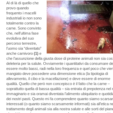
Al di là di quello che
provo quando
frequento i macelli
industriali io non sono
totalmente contro la
carne. Sono convinto
che, nell’ultima fase
evolutiva del suo
percorso terrestre,
l’uomo sia “diventato”
anche carnivoro
(1)
e
che l’assunzione della giusta dose di proteine animali non sia cos
deleteria per la salute. Ovviamente i quantitativi da consumare 
essere molto bassi, radi nella loro frequenza e quel poco che vie
mangiato deve possedere una dimensione etica (la tipologia di
allevamento, il cibo e la macellazione) e deve essere di enorme
qualità. Quello che però non concepisco è il fatto che la carne –
soprattutto quella di bassa qualità – sia entrata di prepotenza nel 
immaginario e sia oramai diventata l’alimento ubiquitario e quotid
dei nostri pasti. Questo mi fa comprendere quanto siamo scars
interessati (o quanto siamo scarsamente informati) sia all’etica ne
trattamento degli animali sia alla nostra salute e alle sorti del pian