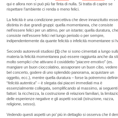
qui e allora non si può più far finta di nulla. Si tratta di capire se
rispettare l’ambiente ci renda o meno felici.
La felicità è una condizione percettiva che deve innanzitutto esse
distinta in due grandi gruppi: quella momentanea, che consiste
nell’essere felici per un attimo, per un istante; quella duratura, ch
consiste nell’essere felici nel lungo periodo o per sempre,
indipendentemente da quante felicità o infelicità momentanee si 
Secondo autorevoli studiosi
(1)
che si sono cimentati a lungo sull
materia la felicità momentanea può essere raggiunta anche da st
molto semplici che attivano il cosiddetto “
piacere emotivo
” (es.
mangiare un buon cioccolatino, assaporare un buon cibo, vedere
bel concerto, godere di uno splendido panorama, acquistare un
oggetto, ecc.), mentre quella duratura – forse la potremmo definir
“
felicità autentica
” – è slegata dai piaceri immediati ma è
essenzialmente collegata, semplificando al massimo, ai seguenti
fattori: la ricchezza, la costruzione di relazioni familiari, la limitaz
delle esperienze negative e gli aspetti sociali (istruzione, razza,
religione, sesso).
Vedendo questi aspetti un po’ più in dettaglio si osserva che il de