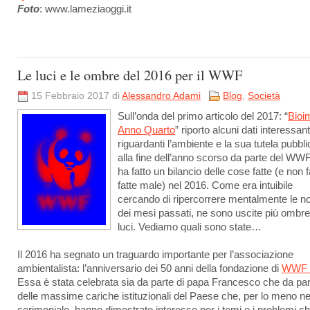
Foto
: www.lameziaoggi.it
Le luci e le ombre del 2016 per il WWF
15 Febbraio 2017 di
Alessandro Adami
Blog
,
Società
Sull’onda del primo articolo del 2017: “
Bioim
Anno Quarto
” riporto alcuni dati interessant
riguardanti l’ambiente e la sua tutela pubbli
alla fine dell’anno scorso da parte del WW
ha fatto un bilancio delle cose fatte (e non f
fatte male) nel 2016. Come era intuibile
cercando di ripercorrere mentalmente le no
dei mesi passati, ne sono uscite più ombr
luci. Vediamo quali sono state…
Il 2016 ha segnato un traguardo importante per l’associazione
ambientalista: l’anniversario dei 50 anni della fondazione di
WWF I
Essa è stata celebrata sia da parte di papa Francesco che da par
delle massime cariche istituzionali del Paese che, per lo meno ne