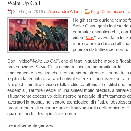
Wake Up Call
24 Giugno 2016 di
Alessandro Adami
Blog
,
Comunicazione
Ho già scritto qualche tempo fa
Steve Cutts, genio inglese dell
computer animation che, con il
video “
Man
”, aveva fatto luce i
maniera molto dura ed efficace
potenza distruttiva dell’uomo.
Con il video”
Wake Up Call
”, che di
Man
in qualche modo è l’ideal
prosecuzione, Steve Cutts desidera lanciare un monito sulle
conseguenze negative che il consumismo sfrenato – soprattutto 
legato alla tecnologia a rapida obsolescenza – può avere sull’amb
Nei pochi minuti del video (dalle solite caratteristiche stilistiche m
essenziali) l’autore riesce, in una sintesi molto precisa, a parlare 
sfruttamento eccessivo delle risorse minerarie, di sfruttamento de
lavoratori impegnati nel settore tecnologico, di rifiuti, di obsolesc
programmata, di consumismo e di salvaguardia dell’ambiente. E, 
qualche modo, di stupidità dell’uomo.
Semplicemente geniale.