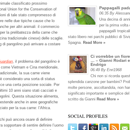
animale classificato prossimo
Pappagalli pad
ional Union for the Conservation of
06:35 By Alessan
gioni di tale stato compromesso di
Una decina di anni
e nelle due tipiche cause che lo
per la prima volta 
che per altri animali: il commercio
pappagalli tropicali
a per la prelibatezza della carne che
stato libero nei parchi pubblici di Sivig
cina tradizionale cinese) delle scaglie.
Spagna.
Read More »
 di pangolino può arrivare a costare
Ci vorrebbe un fiore
… – Gianni Rodari e
uardian
, il problema del pangolino è
Endrigo
o come Vietnam e Cina meridionale,
06:49 By Enri1968
radizionale, la sua carne viene
Chi non si ricorda ques
è considerato una sorta di status
splendida canzone per bambini? Pro
ce una certa posizione sociale. Per
molte persone, ascoltandola, non han
ltimi 10 anni siano stati cacciati e
significato importante e semplice del
angolini. Questa situazione alimenta,
scritto da Gianni
Read More »
o estende anche in aree geografiche
ato per la sua carne: l’Africa.
SOCIAL PROFILES
hi può ancora osare di definire
a sopportare di sentire definire l’uomo