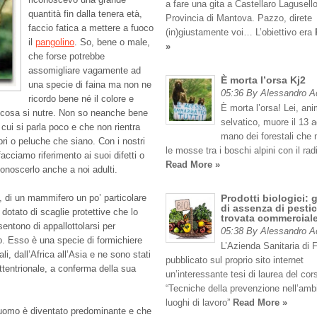
a fare una gita a Castellaro Lagusello
quantità fin dalla tenera età,
Provincia di Mantova. Pazzo, direte
faccio fatica a mettere a fuoco
(in)giustamente voi… L’obiettivo era
il
pangolino
. So, bene o male,
»
che forse potrebbe
assomigliare vagamente ad
È morta l’orsa Kj2
una specie di faina ma non ne
05:36 By Alessandro 
ricordo bene né il colore e
È morta l’orsa! Lei, an
i cosa si nutre. Non so neanche bene
selvatico, muore il 13 
i cui si parla poco e che non rientra
mano dei forestali che
ri o peluche che siano. Con i nostri
le mosse tra i boschi alpini con il rad
acciamo riferimento ai suoi difetti o
Read More »
conoscerlo anche a noi adulti.
to, di un mammifero un po’ particolare
Prodotti biologici: 
di assenza di pestic
 dotato di scaglie protettive che lo
trovata commercial
entono di appallottolarsi per
05:38 By Alessandro 
co. Esso è una specie di formichiere
L’Azienda Sanitaria di 
i, dall’Africa all’Asia e ne sono stati
pubblicato sul proprio sito internet
ettentrionale, a conferma della sua
un’interessante tesi di laurea del cor
“Tecniche della prevenzione nell’amb
luoghi di lavoro”
Read More »
l’uomo è diventato predominante e che