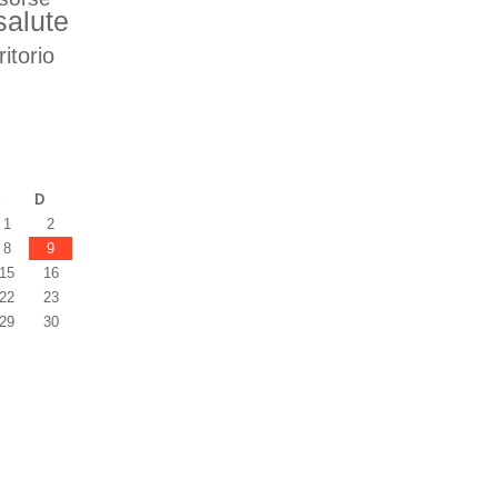
salute
ritorio
S
D
1
2
8
9
15
16
22
23
29
30