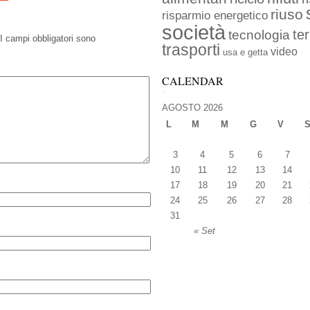
riuso
risparmio energetico
società
ter
tecnologia
I campi obbligatori sono
trasporti
video
usa e getta
CALENDAR
AGOSTO 2026
L
M
M
G
V
3
4
5
6
7
10
11
12
13
14
17
18
19
20
21
24
25
26
27
28
31
« Set