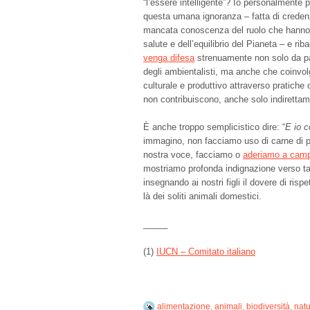
“l’essere intelligente”? Io personalmente p
questa umana ignoranza – fatta di creden
mancata conoscenza del ruolo che hanno 
salute e dell’equilibrio del Pianeta – e rib
venga difesa
strenuamente non solo da part
degli ambientalisti, ma anche che coinvolg
culturale e produttivo attraverso pratiche
non contribuiscono, anche solo indirettame
È anche troppo semplicistico dire: “
E io 
immagino, non facciamo uso di carne di pa
nostra voce, facciamo o
aderiamo a camp
mostriamo profonda indignazione verso ta
insegnando ai nostri figli il dovere di rispett
là dei soliti animali domestici.
_____
(1)
IUCN – Comitato italiano
alimentazione
,
animali
,
biodiversità
,
nat