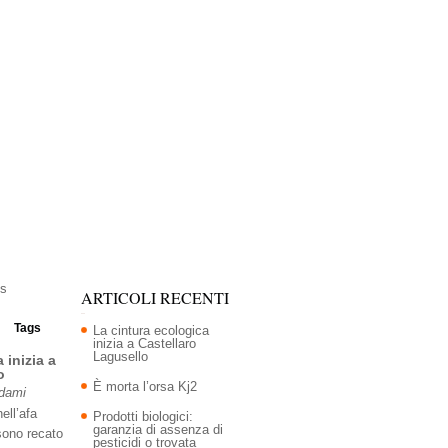
ARTICOLI RECENTI
Tags
La cintura ecologica
inizia a Castellaro
Lagusello
 inizia a
o
È morta l’orsa Kj2
Adami
ell’afa
Prodotti biologici:
garanzia di assenza di
sono recato
pesticidi o trovata