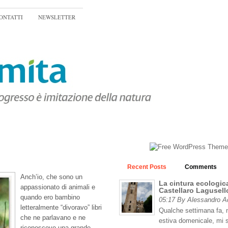
ONTATTI
NEWSLETTER
Recent Posts
Comments
Anch’io, che sono un
La cintura ecologica
appassionato di animali e
Castellaro Lagusell
quando ero bambino
05:17 By Alessandro 
letteralmente “divoravo” libri
Qualche settimana fa, n
che ne parlavano e ne
estiva domenicale, mi 
riconoscevo una grande