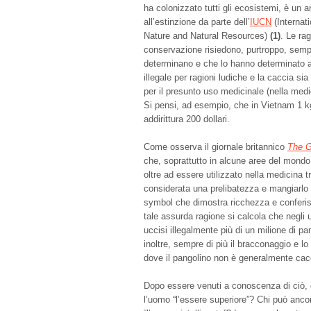
ha colonizzato tutti gli ecosistemi, è un 
all’estinzione da parte dell’
IUCN
(Internat
Nature and Natural Resources)
(1)
. Le ra
conservazione risiedono, purtroppo, sempr
determinano e che lo hanno determinato an
illegale per ragioni ludiche e la caccia si
per il presunto uso medicinale (nella medi
Si pensi, ad esempio, che in Vietnam 1 kg
addirittura 200 dollari.
Come osserva il giornale britannico
The G
che, soprattutto in alcune aree del mond
oltre ad essere utilizzato nella medicina t
considerata una prelibatezza e mangiarlo 
symbol che dimostra ricchezza e conferis
tale assurda ragione si calcola che negli u
uccisi illegalmente più di un milione di p
inoltre, sempre di più il bracconaggio e l
dove il pangolino non è generalmente cacci
Dopo essere venuti a conoscenza di ciò, c
l’uomo “l’essere superiore”? Chi può ancor