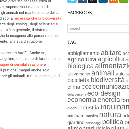
rovo disgusto per l’assurdità di
ze, superstizioni ma anche di
FACEBOOK
gli animali nel mantenimento della
adisco la
necessità che la biodiversità
e degli zoologi, degli scienziati e
a, più in generale, il sistema
 che la insegnino alle persone e che
TAG
nte, alla sua distruzione.
abitare
abbigliamento
cosa posso fare?
“. Anche se,
ac
agricoltura
agricoltura
ngolino, cerchiamo di far sentire la
alimentaz
agne di sensibilizzazione
e
biologica
li pratiche, magari anche solo
animali
auto
allevamento
ba
are gli animali, tutti gli animali, al di
biodiversità
bicicletta
c
comunicazi
clima
CO2
eco-design
della persona
economia
energia
for
inquina
industria
giochi
natura
ort
mare
musica
libri
politica
p
giardino
personaggi
rifiuti
alimentari
riciclo
ura
r