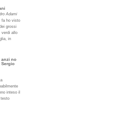
ani
dro Adami
 fa ho visto
dei grossi
 verdi allo
lia, in
 anzi no
 Sergio
ta
babilmente
no inteso il
 testo