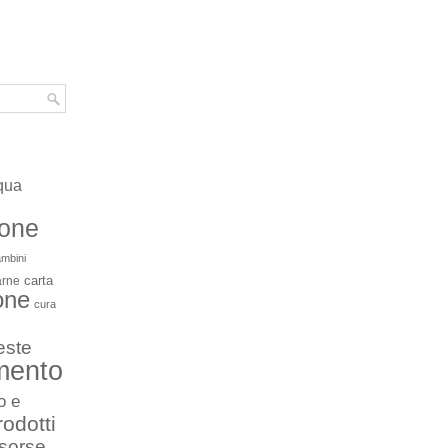
qua
ione
mbini
carta
arne
one
cura
este
mento
o e
rodotti
isorse