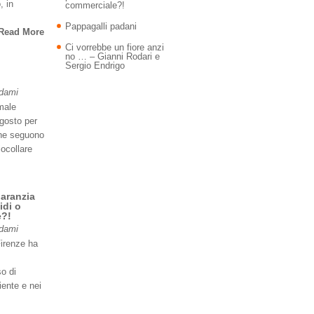
, in
commerciale?!
Pappagalli padani
Read More
Ci vorrebbe un fiore anzi
no … – Gianni Rodari e
Sergio Endrigo
Adami
imale
agosto per
 ne seguono
iocollare
garanzia
idi o
e?!
Adami
Firenze ha
so di
iente e nei