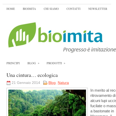
HOME
BIOIMITA
CHI SIAMO
CONTATTI
NEWSLETTER
»
»
PRINCIPI
BLOG
PRODOTTI
Una cintura… ecologica
21 Gennaio 2014
Blog
,
Natura
In merito al re
ritrovamento di
alcuni lupi ucci
fucilate o mass
a bastonate in