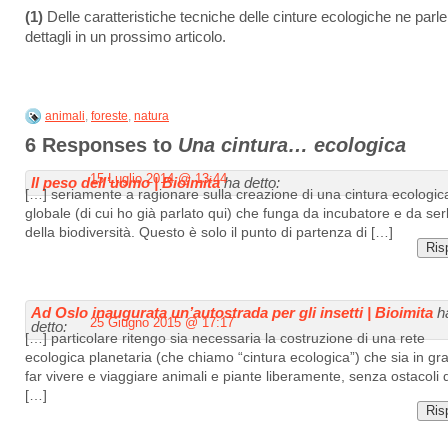
(1)
Delle caratteristiche tecniche delle cinture ecologiche ne parle
dettagli in un prossimo articolo.
animali
,
foreste
,
natura
6 Responses to
Una cintura… ecologica
15 Luglio 2014 @ 13:44
Il peso dell’uomo | Bioimita
ha detto:
[…] seriamente a ragionare sulla creazione di una cintura ecologic
globale (di cui ho già parlato qui) che funga da incubatore e da ser
della biodiversità. Questo è solo il punto di partenza di […]
Ris
Ad Oslo inaugurata un’autostrada per gli insetti | Bioimita
h
25 Giugno 2015 @ 17:17
detto:
[…] particolare ritengo sia necessaria la costruzione di una rete
ecologica planetaria (che chiamo “cintura ecologica”) che sia in gr
far vivere e viaggiare animali e piante liberamente, senza ostacoli 
[…]
Ris