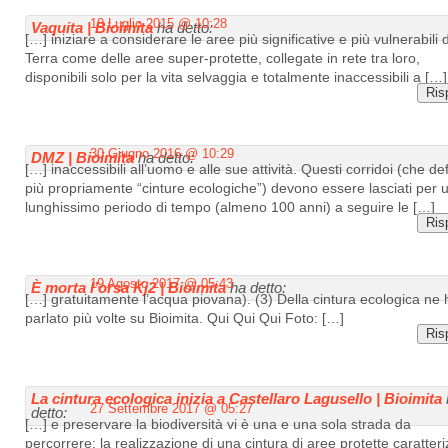
10 Luglio 2015 @ 10:28
Vaquita | Bioimita
ha detto:
[…] iniziare a considerare le aree più significative e più vulnerabili 
Terra come delle aree super-protette, collegate in rete tra loro,
disponibili solo per la vita selvaggia e totalmente inaccessibili a […]
Ris
30 Giugno 2016 @ 10:29
DMZ | Bioimita
ha detto:
[…] inaccessibili all’uomo e alle sue attività. Questi corridoi (che def
più propriamente “cinture ecologiche”) devono essere lasciati per 
lunghissimo periodo di tempo (almeno 100 anni) a seguire le […]
Ris
19 Agosto 2017 @ 05:43
È morta l’orsa Kj2 | Bioimita
ha detto:
[…] gratuitamente l’acqua piovana). (3) Della cintura ecologica ne 
parlato più volte su Bioimita. Qui Qui Qui Foto: […]
Ris
La cintura ecologica inizia a Castellaro Lagusello | Bioimita
27 Settembre 2017 @ 05:27
detto:
[…] e preservare la biodiversità vi è una e una sola strada da
percorrere: la realizzazione di una cintura di aree protette caratter