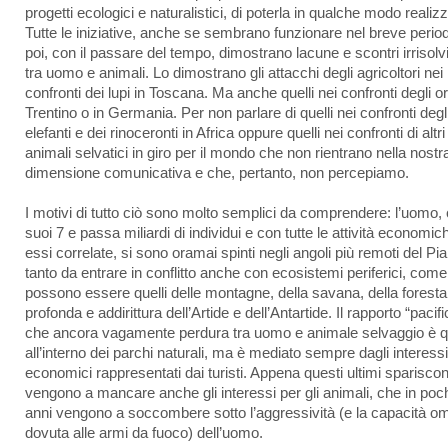
progetti ecologici e naturalistici, di poterla in qualche modo realiz
Tutte le iniziative, anche se sembrano funzionare nel breve perio
poi, con il passare del tempo, dimostrano lacune e scontri irrisolvib
tra uomo e animali. Lo dimostrano gli attacchi degli agricoltori nei
confronti dei lupi in Toscana. Ma anche quelli nei confronti degli or
Trentino o in Germania. Per non parlare di quelli nei confronti degl
elefanti e dei rinoceronti in Africa oppure quelli nei confronti di altri
animali selvatici in giro per il mondo che non rientrano nella nostr
dimensione comunicativa e che, pertanto, non percepiamo.
I motivi di tutto ciò sono molto semplici da comprendere: l’uomo, 
suoi 7 e passa miliardi di individui e con tutte le attività economic
essi correlate, si sono oramai spinti negli angoli più remoti del Pi
tanto da entrare in conflitto anche con ecosistemi periferici, come
possono essere quelli delle montagne, della savana, della foresta
profonda e addirittura dell’Artide e dell’Antartide. Il rapporto “pacifi
che ancora vagamente perdura tra uomo e animale selvaggio è q
all’interno dei parchi naturali, ma è mediato sempre dagli interessi
economici rappresentati dai turisti. Appena questi ultimi sparisco
vengono a mancare anche gli interessi per gli animali, che in poc
anni vengono a soccombere sotto l’aggressività (e la capacità om
dovuta alle armi da fuoco) dell’uomo.