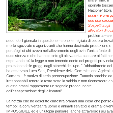
Maremma, il
giornale toscan
Nazione” titola:
uccisi: è una g
non una caccia
Sospetti sugli
allevatori di ovi
problema – se
secondo il giornale in questione – sono le migliaia di pecore trova
morte sgozzate o agonizzanti che hanno decimato produzione e
portafogli di chi aveva nell’allevamento degli ovini l’unica fonte di
sussistenza e che hanno spinto gli allevatori a passare ai fatti no
rispettando più la legge o non tenendo conto dei progetti provincial
protezione delle greggi dagli attacchi del lupo. “L’abbattimento dei 
ha osservato Luca Sani, Presidente della Commissione Agricoltur
Camera – è motivo di seria preoccupazione. Tuttavia sarebbe da
irresponsabili tenere la testa sotto la sabbia e non riconoscere ch
questa prassi rappresenta un segnale preoccupante
dell’esasperazione degli allevatori”.
La notizia che ho descritto dimostra oramai una cosa che penso 
tempo: la convivenza tra uomo e animali selvatici è oramai diven
IMPOSSIBILE ed è un’utopia pensare, anche attraverso i più ava