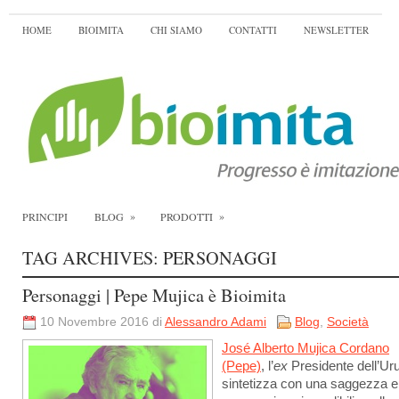
HOME
BIOIMITA
CHI SIAMO
CONTATTI
NEWSLETTER
»
»
PRINCIPI
BLOG
PRODOTTI
TAG ARCHIVES:
PERSONAGGI
Personaggi | Pepe Mujica è Bioimita
10 Novembre 2016 di
Alessandro Adami
Blog
,
Società
José Alberto Mujica Cordano
(Pepe)
, l’
ex
Presidente dell’Ur
sintetizza con una saggezza e