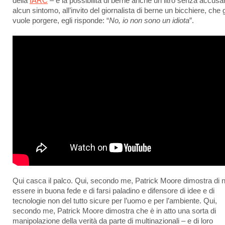
della
IARC
– e la possibilità di berne anche un litro senza accusa
alcun sintomo, all’invito del giornalista di berne un bicchiere, che g
vuole porgere, egli risponde: “
No, io non sono un idiota
”.
Qui casca il palco. Qui, secondo me, Patrick Moore dimostra di 
essere in buona fede e di farsi paladino e difensore di idee e di
tecnologie non del tutto sicure per l’uomo e per l’ambiente. Qui,
secondo me, Patrick Moore dimostra che è in atto una sorta di
manipolazione della verità da parte di multinazionali – e di loro