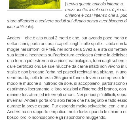
[
scrivo questo articolo intorno a
mezzanotte: il sole non c’è più ma
chiarore è così intenso che si pu
stare all’aperto o scrivere seduti sul divano senza aver bisogno d
luce artificiale
].
Anders – che è alto quasi 2 metri e che, pur avendo poco meno d
settant’anni, porta ancora i capelli lunghi sulle spalle – abita con l
moglie nei dintorni di Piteå, nel nord della Svezia, e sta dismetten
sua fattoria incentrata sull’agricoltura ecologica (come la definisce 
una forma più estrema di agricoltura biologica, fuori dagli schemi 
dalle certificazioni. Le sue mucche da carne infatti non vivono in 
stalla e non brucano l’erba nei pascoli recintati ma abitano, in uno
semi-brado, nella foresta 365 giorni l’anno. Inverno compreso. In 
modo le mucche si nutrono da sole, si accoppiano, partoriscono 
esprimono liberamente le loro relazioni all’interno del branco, con
minime forzature ed interventi umani. Nei periodi più difficili, sopra
invernali, Anders porta loro solo l’erba che ha tagliato e fatto essi
durante la breve estate. Pur essendo molto selvatiche, con le m
Anders ha un rapporto empatico molto forte: quando le chiama ne
bosco loro lo riconoscono e gli rispondono muggendo.