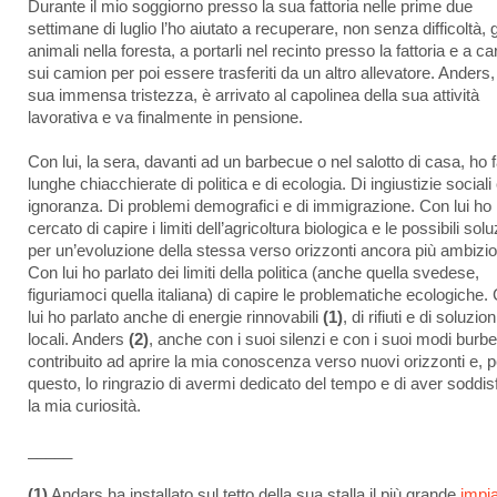
Durante il mio soggiorno presso la sua fattoria nelle prime due
settimane di luglio l’ho aiutato a recuperare, non senza difficoltà, g
animali nella foresta, a portarli nel recinto presso la fattoria e a car
sui camion per poi essere trasferiti da un altro allevatore. Anders
sua immensa tristezza, è arrivato al capolinea della sua attività
lavorativa e va finalmente in pensione.
Con lui, la sera, davanti ad un barbecue o nel salotto di casa, ho f
lunghe chiacchierate di politica e di ecologia. Di ingiustizie sociali 
ignoranza. Di problemi demografici e di immigrazione. Con lui ho
cercato di capire i limiti dell’agricoltura biologica e le possibili solu
per un’evoluzione della stessa verso orizzonti ancora più ambizio
Con lui ho parlato dei limiti della politica (anche quella svedese,
figuriamoci quella italiana) di capire le problematiche ecologiche.
lui ho parlato anche di energie rinnovabili
(1)
, di rifiuti e di soluzion
locali. Anders
(2)
, anche con i suoi silenzi e con i suoi modi burbe
contribuito ad aprire la mia conoscenza verso nuovi orizzonti e, p
questo, lo ringrazio di avermi dedicato del tempo e di aver soddis
la mia curiosità.
_____
(1)
Andars ha installato sul tetto della sua stalla il più grande
impi