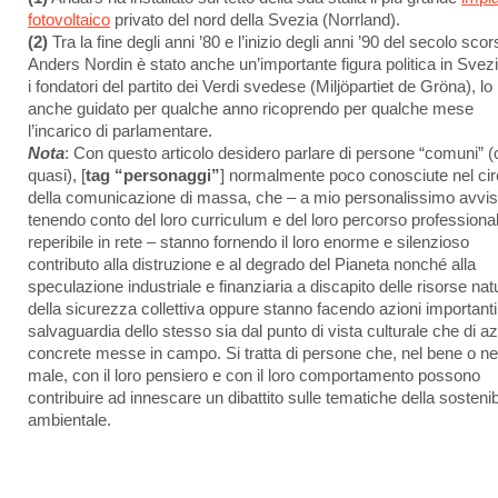
fotovoltaico
privato del nord della Svezia (Norrland).
(2)
Tra la fine degli anni ’80 e l’inizio degli anni ’90 del secolo sco
Anders Nordin è stato anche un’importante figura politica in Svezi
i fondatori del partito dei Verdi svedese (Miljöpartiet de Gröna), lo
anche guidato per qualche anno ricoprendo per qualche mese
l’incarico di parlamentare.
Nota
: Con questo articolo desidero parlare di persone “comuni” (
quasi), [
tag “personaggi”
] normalmente poco conosciute nel cir
della comunicazione di massa, che – a mio personalissimo avvis
tenendo conto del loro curriculum e del loro percorso professiona
reperibile in rete – stanno fornendo il loro enorme e silenzioso
contributo alla distruzione e al degrado del Pianeta nonché alla
speculazione industriale e finanziaria a discapito delle risorse natu
della sicurezza collettiva oppure stanno facendo azioni importanti
salvaguardia dello stesso sia dal punto di vista culturale che di az
concrete messe in campo. Si tratta di persone che, nel bene o ne
male, con il loro pensiero e con il loro comportamento possono
contribuire ad innescare un dibattito sulle tematiche della sostenibi
ambientale.