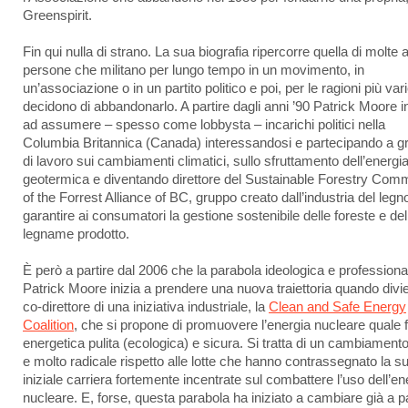
Greenspirit.
Fin qui nulla di strano. La sua biografia ripercorre quella di molte a
persone che militano per lungo tempo in un movimento, in
un’associazione o in un partito politico e poi, per le ragioni più vari
decidono di abbandonarlo. A partire dagli anni ’90 Patrick Moore in
ad assumere – spesso come lobbysta – incarichi politici nella
Columbia Britannica (Canada) interessandosi e partecipando a g
di lavoro sui cambiamenti climatici, sullo sfruttamento dell’energi
geotermica e diventando direttore del Sustainable Forestry Comm
of the Forrest Alliance of BC, gruppo creato dall’industria del legn
garantire ai consumatori la gestione sostenibile delle foreste e del
legname prodotto.
È però a partire dal 2006 che la parabola ideologica e professiona
Patrick Moore inizia a prendere una nuova traiettoria quando divi
co-direttore di una iniziativa industriale, la
Clean and Safe Energy
Coalition
, che si propone di promuovere l’energia nucleare quale 
energetica pulita (ecologica) e sicura. Si tratta di un cambiamento
e molto radicale rispetto alle lotte che hanno contrassegnato la s
iniziale carriera fortemente incentrate sul combattere l’uso dell’en
nucleare. E, forse, questa parabola ha iniziato a cambiare già a pa