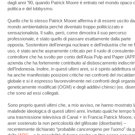
dagli anni ’90, quando Patrick Moore è entrato nel mondo opaco d
politica e del lobbysmo.
Quello che lo stesso Patrick Moore afferma è di essere uscito da
mondo ambientalista perché diventato troppo politicizzato e
sensazionalista. Il salto, però, come dimostra il suo percorso
professionale, è stato quello di passare esattamente dalla parte
opposta. Sostenitore dell’energia nucleare e dell’industria che ne 
uso, è stato anche aspramente criticato per il ruolo di consulente-
controllore che ha svolto per conto dell’Asia Pulp and Paper (APP
azienda che ha fortemente contribuito al disboscamento indiscri
dell’Indonesia. Inoltre, in questi ultimi anni, si è spinto addirittura o
ha anche manifestato posizioni critiche nei confronti del riscalda
globale e si è espresso favorevolmente nei confronti degli organi
geneticamente modificati (OGM) e degli additivi chimici (es. diser
che sono ad essi collegati.
Sono proprio questi ultimi che, a mio avviso, ne hanno mostrato l
malafede ideologica di questi ultimi anni. Invitato qualche tempo f
una trasmissione televisiva di Canal + in Francia Patrick Moore,
aver sostenuto la non pericolosità del glifosate (diserbante) –
recentemente dichiarato “probabile cancerogeno per l’uomo” da p