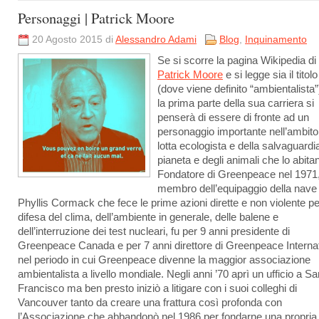
Personaggi | Patrick Moore
20 Agosto 2015 di
Alessandro Adami
Blog
,
Inquinamento
Se si scorre la pagina Wikipedia di
Patrick Moore
e si legge sia il titolo
(dove viene definito “ambientalista”
la prima parte della sua carriera si
penserà di essere di fronte ad un
personaggio importante nell’ambito
lotta ecologista e della salvaguardi
pianeta e degli animali che lo abita
Fondatore di Greenpeace nel 1971
membro dell’equipaggio della nave
Phyllis Cormack che fece le prime azioni dirette e non violente pe
difesa del clima, dell’ambiente in generale, delle balene e
dell’interruzione dei test nucleari, fu per 9 anni presidente di
Greenpeace Canada e per 7 anni direttore di Greenpeace Internat
nel periodo in cui Greenpeace divenne la maggior associazione
ambientalista a livello mondiale. Negli anni ’70 aprì un ufficio a Sa
Francisco ma ben presto iniziò a litigare con i suoi colleghi di
Vancouver tanto da creare una frattura così profonda con
l’Associazione che abbandonò nel 1986 per fondarne una propria,