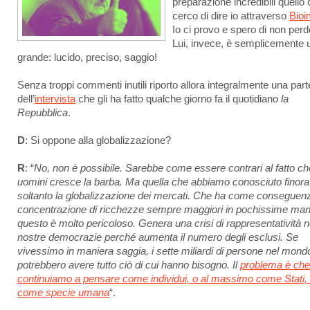
preparazione incredibili quello
cerco di dire io attraverso
Bioi
Io ci provo e spero di non perd
Lui, invece, è semplicemente 
grande: lucido, preciso, saggio!
Senza troppi commenti inutili riporto allora integralmente una part
dell’
intervista
che gli ha fatto qualche giorno fa il quotidiano
la
Repubblica
.
D
: Si oppone alla globalizzazione?
R
: “
No, non è possibile. Sarebbe come essere contrari al fatto che
uomini cresce la barba. Ma quella che abbiamo conosciuto finora
soltanto la globalizzazione dei mercati. Che ha come conseguenz
concentrazione di ricchezze sempre maggiori in pochissime man
questo è molto pericoloso. Genera una crisi di rappresentatività n
nostre democrazie perché aumenta il numero degli esclusi. Se
vivessimo in maniera saggia, i sette miliardi di persone nel mond
potrebbero avere tutto ciò di cui hanno bisogno. Il
problema è che
continuiamo a pensare come individui, o al massimo come Stati,
come specie umana
“.