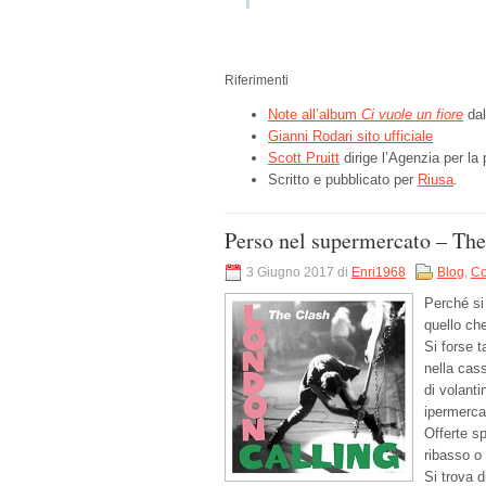
Riferimenti
Note all’album
Ci vuole un fiore
dal
Gianni Rodari sito ufficiale
Scott Pruitt
dirige l’Agenzia per la
Scritto e pubblicato per
Riusa
.
Perso nel supermercato – The
3 Giugno 2017 di
Enri1968
Blog
,
Co
Perché si
quello che
Si forse t
nella cas
di volanti
ipermercat
Offerte sp
ribasso o 
Si trova d