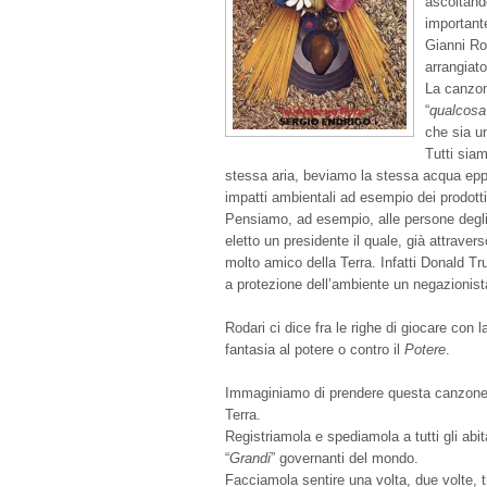
ascoltando
important
Gianni Ro
arrangiat
La canzone
“
qualcosa
che sia un
Tutti siam
stessa aria, beviamo la stessa acqua epp
impatti ambientali ad esempio dei prodotti 
Pensiamo, ad esempio, alle persone degli
eletto un presidente il quale, già attrave
molto amico della Terra. Infatti Donald 
a protezione dell’ambiente un negazionis
Rodari ci dice fra le righe di giocare con l
fantasia al potere o contro il
Potere
.
Immaginiamo di prendere questa canzone e 
Terra.
Registriamola e spediamola a tutti gli abit
“
Grandi
” governanti del mondo.
Facciamola sentire una volta, due volte, 