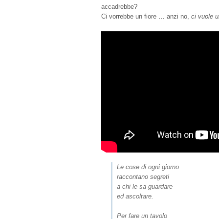
accadrebbe?
Ci vorrebbe un fiore … anzi no,
ci vuole u
Le cose di ogni giorno
raccontano segreti
a chi le sa guardare
ed ascoltare.
Per fare un tavolo