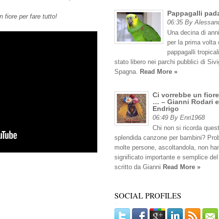
Pappagalli pad
n fiore per fare tutto!
06:35 By Alessan
Una decina di anni
per la prima volta 
pappagalli tropicali
stato libero nei parchi pubblici di Sivig
Spagna.
Read More »
Ci vorrebbe un fiore
… – Gianni Rodari e
Endrigo
06:49 By Enri1968
Chi non si ricorda ques
splendida canzone per bambini? Pro
molte persone, ascoltandola, non han
significato importante e semplice del
scritto da Gianni
Read More »
SOCIAL PROFILES