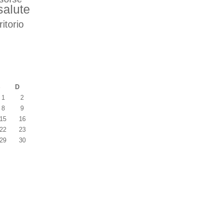
salute
ritorio
S
D
1
2
8
9
15
16
22
23
29
30