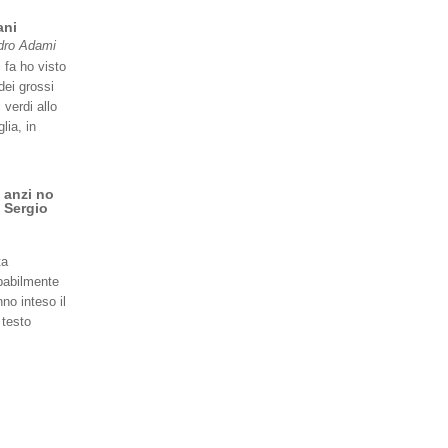
ani
dro Adami
 fa ho visto
dei grossi
 verdi allo
lia, in
 anzi no
 Sergio
ta
babilmente
no inteso il
 testo