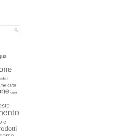
qua
ione
mbini
carta
arne
one
cura
este
mento
o e
rodotti
isorse