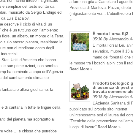
la, non hanno inteso il significato
a fare una gita a Castellaro Lagusello
e e semplice del testo scritto da
Provincia di Mantova. Pazzo, direte
dari, musicato da Sergio Endrigo ed
(in)giustamente voi… L’obiettivo era
o da Luis Bacalov.
»
 descrive il ciclo di vita di un
”
che è un tutt’uno con l’ambiente:
È morta l’orsa Kj2
 fiore, un albero, un monte o la Terra.
05:36 By Alessandro 
o sullo stesso pianeta, respiriamo la
È morta l’orsa! Lei, an
ure non ci rendiamo conto degli
selvatico, muore il 13 
industriali.
mano dei forestali che
 Stati Uniti d’America che hanno
le mosse tra i boschi alpini con il rad
rso le sue prime azioni, non sembra
Read More »
Trump ha nominato a capo dell’Agenzia
ta del cambiamento climatico.
Prodotti biologici: 
di assenza di pestic
a fantasia e allora giochiamo: la
trovata commercial
05:38 By Alessandro 
L’Azienda Sanitaria di 
di cantarla in tutte le lingue della
pubblicato sul proprio sito internet
un’interessante tesi di laurea del cor
anti del pianeta ma sopratutto ai
“Tecniche della prevenzione nell’amb
luoghi di lavoro”
Read More »
tre volte … e chissà che potrebbe