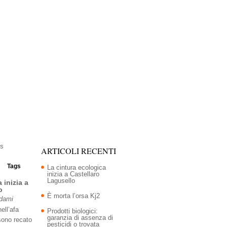
ARTICOLI RECENTI
Tags
La cintura ecologica
inizia a Castellaro
Lagusello
 inizia a
o
È morta l’orsa Kj2
Adami
ell’afa
Prodotti biologici:
garanzia di assenza di
sono recato
pesticidi o trovata