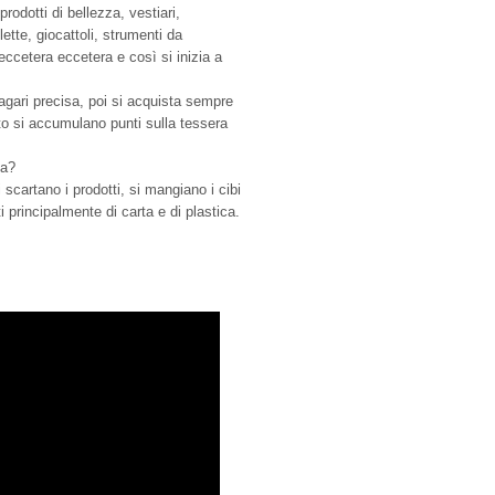
 prodotti di bellezza, vestiari,
clette, giocattoli, strumenti da
eccetera eccetera e così si inizia a
agari precisa, poi si acquista sempre
nto si accumulano punti sulla tessera
va?
 scartano i prodotti, si mangiano i cibi
ti principalmente di carta e di plastica.