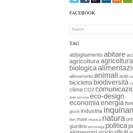
FACEBOOK
TAG
abitare
abbigliamento
ac
agricoltura
agricoltura
alimentaz
biologica
animali
auto
allevamento
ba
biodiversità
bicicletta
c
comunicazi
clima
CO2
eco-design
della persona
economia
energia
for
inquina
industria
giochi
natura
ort
mare
musica
libri
politica
p
giardino
personaggi
rifiuti
alimentari
riciclo
r