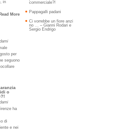
, in
commerciale?!
Pappagalli padani
Read More
Ci vorrebbe un fiore anzi
no … – Gianni Rodari e
Sergio Endrigo
Adami
imale
agosto per
 ne seguono
iocollare
garanzia
idi o
e?!
Adami
Firenze ha
so di
iente e nei