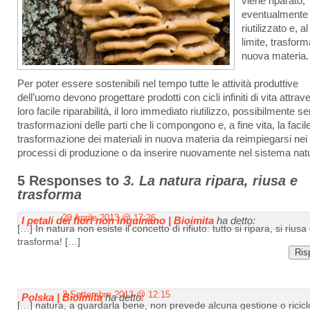
viene riparato,
eventualmente
riutilizzato e, al
limite, trasform
nuova materia.
Per poter essere sostenibili nel tempo tutte le attività produttive
dell’uomo devono progettare prodotti con cicli infiniti di vita attrav
loro facile riparabilità, il loro immediato riutilizzo, possibilmente s
trasformazioni delle parti che li compongono e, a fine vita, la facil
trasformazione dei materiali in nuova materia da reimpiegarsi nei
processi di produzione o da inserire nuovamente nel sistema natu
5 Responses to
3. La natura ripara, riusa e
trasforma
20 Aprile 2013 @ 17:26
I petali dei fiori non inquinano | Bioimita
ha detto:
[…] In natura non esiste il concetto di rifiuto: tutto si ripara, si riusa 
trasforma! […]
Ris
3 Settembre 2013 @ 12:15
Polska | Bioimita
ha detto:
[…] natura, a guardarla bene, non prevede alcuna gestione o ricicl