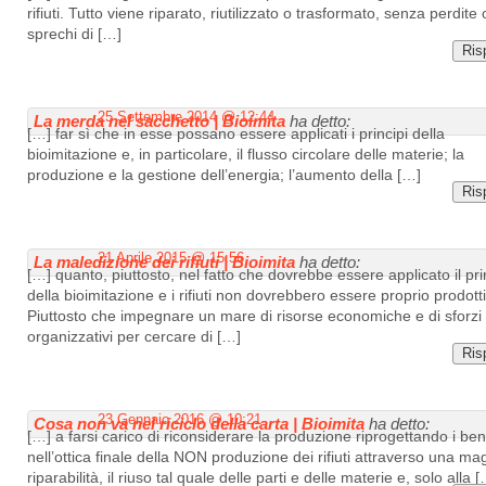
rifiuti. Tutto viene riparato, riutilizzato o trasformato, senza perdite 
sprechi di […]
Ris
25 Settembre 2014 @ 12:44
La merda nel sacchetto | Bioimita
ha detto:
[…] far sì che in esse possano essere applicati i principi della
bioimitazione e, in particolare, il flusso circolare delle materie; la
produzione e la gestione dell’energia; l’aumento della […]
Ris
21 Aprile 2015 @ 15:56
La maledizione dei rifiuti | Bioimita
ha detto:
[…] quanto, piuttosto, nel fatto che dovrebbe essere applicato il pri
della bioimitazione e i rifiuti non dovrebbero essere proprio prodotti
Piuttosto che impegnare un mare di risorse economiche e di sforzi
organizzativi per cercare di […]
Ris
23 Gennaio 2016 @ 10:21
Cosa non va nel riciclo della carta | Bioimita
ha detto:
[…] a farsi carico di riconsiderare la produzione riprogettando i ben
nell’ottica finale della NON produzione dei rifiuti attraverso una ma
riparabilità, il riuso tal quale delle parti e delle materie e, solo alla 