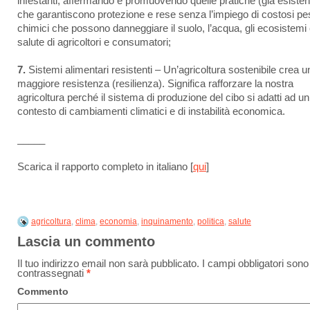
infestanti, affermando e promuovendo quelle pratiche (già esistent
che garantiscono protezione e rese senza l’impiego di costosi pes
chimici che possono danneggiare il suolo, l’acqua, gli ecosistemi 
salute di agricoltori e consumatori;
7.
Sistemi alimentari resistenti – Un’agricoltura sostenibile crea u
maggiore resistenza (resilienza). Significa rafforzare la nostra
agricoltura perché il sistema di produzione del cibo si adatti ad un
contesto di cambiamenti climatici e di instabilità economica.
_____
Scarica il rapporto completo in italiano [
qui
]
agricoltura
,
clima
,
economia
,
inquinamento
,
politica
,
salute
Lascia un commento
Il tuo indirizzo email non sarà pubblicato.
I campi obbligatori sono
contrassegnati
*
Commento