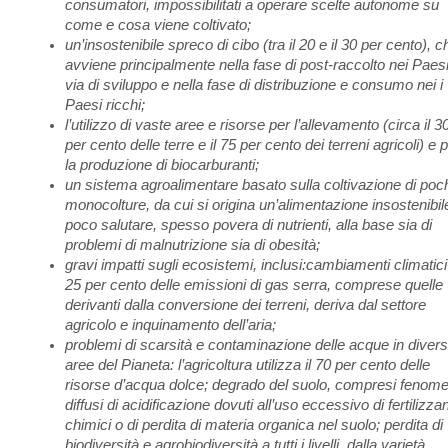
consumatori, impossibilitati a operare scelte autonome su
come e cosa viene coltivato;
un’insostenibile spreco di cibo (tra il 20 e il 30 per cento), c
avviene principalmente nella fase di post-raccolto nei Paesi
via di sviluppo e nella fase di distribuzione e consumo nei i
Paesi ricchi;
l’utilizzo di vaste aree e risorse per l’allevamento (circa il 3
per cento delle terre e il 75 per cento dei terreni agricoli) e 
la produzione di biocarburanti;
un sistema agroalimentare basato sulla coltivazione di poc
monocolture, da cui si origina un’alimentazione insostenibil
poco salutare, spesso povera di nutrienti, alla base sia di
problemi di malnutrizione sia di obesità;
gravi impatti sugli ecosistemi, inclusi:cambiamenti climatici 
25 per cento delle emissioni di gas serra, comprese quelle
derivanti dalla conversione dei terreni, deriva dal settore
agricolo e inquinamento dell’aria;
problemi di scarsità e contaminazione delle acque in diver
aree del Pianeta: l’agricoltura utilizza il 70 per cento delle
risorse d’acqua dolce; degrado del suolo, compresi fenome
diffusi di acidificazione dovuti all’uso eccessivo di fertilizzan
chimici o di perdita di materia organica nel suolo; perdita di
biodiversità e agrobiodiversità a tutti i livelli, dalla varietà