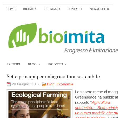
HOME
BIOIMITA
CHI SIAMO
CONTATTI
NEWSLETTER
»
»
PRINCIPI
BLOG
PRODOTTI
Sette principi per un’agricoltura sostenibile
20 Giugno 2015
Blog
,
Economia
Lo scorso mese di magg
Greenpeace ha pubblicato
rapporto “
Agricoltura
sostenibile – Sette princi
un nuovo modello che me