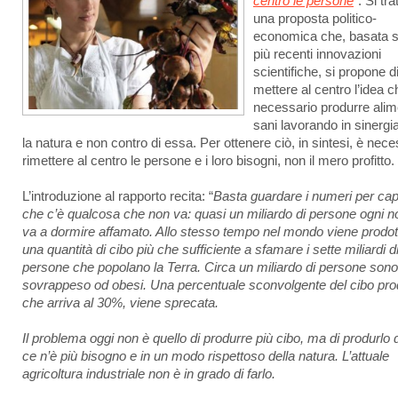
centro le persone
”. Si tra
una proposta politico-
economica che, basata s
più recenti innovazioni
scientifiche, si propone d
mettere al centro l’idea c
necessario produrre alim
sani lavorando in sinergi
la natura e non contro di essa. Per ottenere ciò, in sintesi, è nece
rimettere al centro le persone e i loro bisogni, non il mero profitto.
L’introduzione al rapporto recita: “
Basta guardare i numeri per cap
che c’è qualcosa che non va: quasi un miliardo di persone ogni n
va a dormire affamato. Allo stesso tempo nel mondo viene prodot
una quantità di cibo più che sufficiente a sfamare i sette miliardi d
persone che popolano la Terra. Circa un miliardo di persone sono
sovrappeso od obesi. Una percentuale sconvolgente del cibo pro
che arriva al 30%, viene sprecata.
Il problema oggi non è quello di produrre più cibo, ma di produrlo
ce n’è più bisogno e in un modo rispettoso della natura. L’attuale
agricoltura industriale non è in grado di farlo.