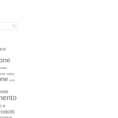
qua
ione
mbini
carta
arne
one
cura
este
mento
o e
rodotti
isorse