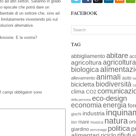
o ad altri settori. Saranno in grado
nto epocale che potrà dare un
FACEBOOK
bientale di un settore che, sino ad
o limitatamente investendo più sul
oluzioni alternative.
dvisione. E la vostra?
TAG
abitare
abbigliamento
ac
agricoltura
agricoltura
alimentaz
biologica
animali
auto
allevamento
ba
biodiversità
bicicletta
c
comunicazi
clima
CO2
I campi obbligatori sono
eco-design
della persona
economia
energia
for
inquina
industria
giochi
natura
ort
mare
musica
libri
politica
p
giardino
personaggi
rifiuti
alimentari
riciclo
r