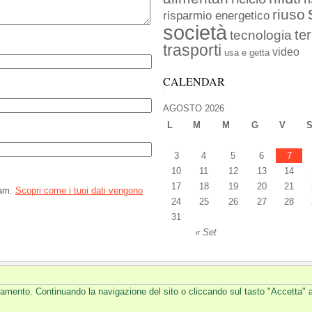
riuso
risparmio energetico
società
ter
tecnologia
trasporti
video
usa e getta
CALENDAR
AGOSTO 2026
L
M
M
G
V
3
4
5
6
7
10
11
12
13
14
17
18
19
20
21
pam.
Scopri come i tuoi dati vengono
24
25
26
27
28
31
« Set
ionamento. Continuando la navigazione del sito o cliccando sul tasto "Accetta" 