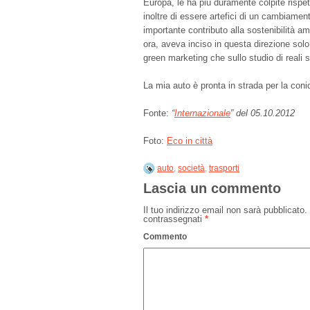
Europa, le ha più duramente colpite rispett
inoltre di essere artefici di un cambiame
importante contributo alla sostenibilità am
ora, aveva inciso in questa direzione sol
green marketing che sullo studio di reali s
La mia auto è pronta in strada per la coni
Fonte:
“
Internazionale
” del 05.10.2012
Foto:
Eco in città
auto
,
società
,
trasporti
Lascia un commento
Il tuo indirizzo email non sarà pubblicato.
contrassegnati
*
Commento