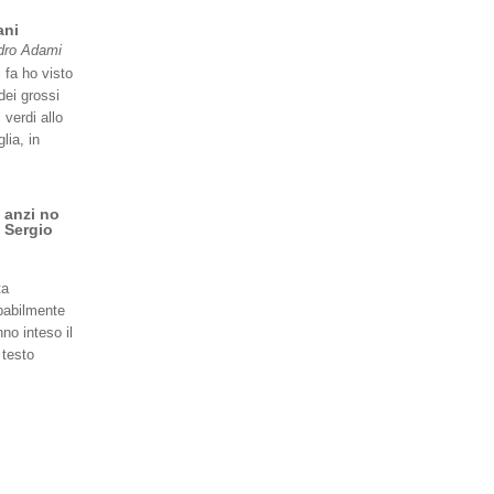
ani
dro Adami
 fa ho visto
dei grossi
 verdi allo
lia, in
 anzi no
 Sergio
ta
babilmente
no inteso il
 testo