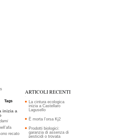
ARTICOLI RECENTI
Tags
La cintura ecologica
inizia a Castellaro
Lagusello
 inizia a
o
È morta l’orsa Kj2
Adami
ell’afa
Prodotti biologici:
garanzia di assenza di
sono recato
pesticidi o trovata