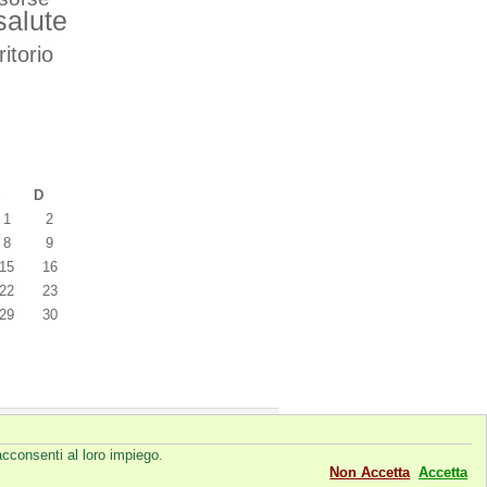
salute
ritorio
S
D
1
2
8
9
15
16
22
23
29
30
Powered by
WordPress
acconsenti al loro impiego.
Non Accetta
Accetta