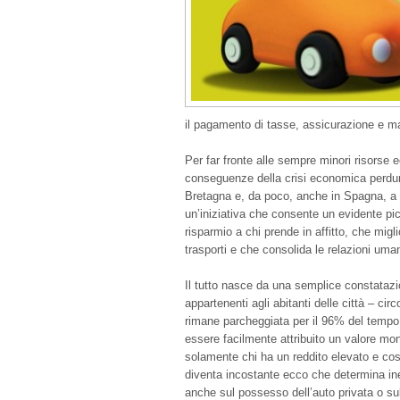
il pagamento di tasse, assicurazione e ma
Per far fronte alle sempre minori risorse 
conseguenze della crisi economica perdura
Bretagna e, da poco, anche in Spagna, a no
un’iniziativa che consente un evidente pi
risparmio a chi prende in affitto, che migli
trasporti e che consolida le relazioni uma
Il tutto nasce da una semplice constatazi
appartenenti agli abitanti delle città – cir
rimane parcheggiata per il 96% del tempo.
essere facilmente attribuito un valore mo
solamente chi ha un reddito elevato e cos
diventa incostante ecco che determina inevit
anche sul possesso dell’auto privata o sul