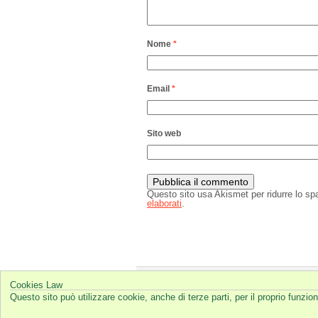
Nome
*
Email
*
Sito web
Questo sito usa Akismet per ridurre lo s
elaborati
.
Cookies Law
© 2026
Bioimita
Questo sito può utilizzare cookie, anche di terze parti, per il proprio funz