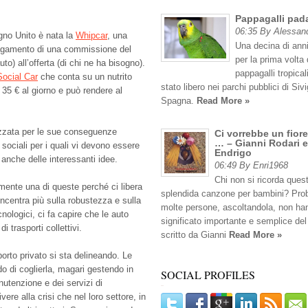
Pappagalli pad
06:35 By Alessan
egno Unito è nata la
Whipcar
, una
Una decina di anni
 pagamento di una commissione del
per la prima volta 
o) all’offerta (di chi ne ha bisogno).
pappagalli tropicali
Social Car
che conta su un nutrito
stato libero nei parchi pubblici di Sivig
a 35 € al giorno e può rendere al
Spagna.
Read More »
zzata per le sue conseguenze
Ci vorrebbe un fiore
… – Gianni Rodari e
i sociali per i quali vi devono essere
Endrigo
 anche delle interessanti idee.
06:49 By Enri1968
Chi non si ricorda ques
amente una di queste perché ci libera
splendida canzone per bambini? Pro
ncentra più sulla robustezza e sulla
molte persone, ascoltandola, non han
cnologici, ci fa capire che le auto
significato importante e semplice del
 trasporti collettivi.
scritto da Gianni
Read More »
orto privato si sta delineando. Le
o di coglierla, magari gestendo in
SOCIAL PROFILES
anutenzione e dei servizi di
ere alla crisi che nel loro settore, in