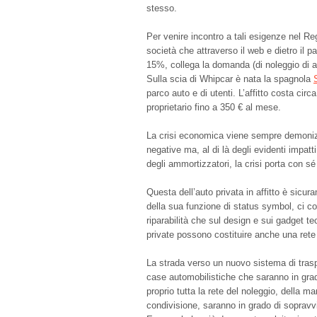
stesso.
Per venire incontro a tali esigenze nel R
società che attraverso il web e dietro il
15%, collega la domanda (di noleggio di aut
Sulla scia di Whipcar è nata la spagnola
parco auto e di utenti. L’affitto costa circ
proprietario fino a 350 € al mese.
La crisi economica viene sempre demoni
negative ma, al di là degli evidenti impatt
degli ammortizzatori, la crisi porta con sé
Questa dell’auto privata in affitto è sicur
della sua funzione di status symbol, ci co
riparabilità che sul design e sui gadget te
private possono costituire anche una rete di
La strada verso un nuovo sistema di trasp
case automobilistiche che saranno in grad
proprio tutta la rete del noleggio, della m
condivisione, saranno in grado di sopravviv