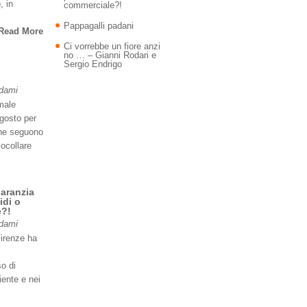
, in
commerciale?!
Pappagalli padani
Read More
Ci vorrebbe un fiore anzi
no … – Gianni Rodari e
Sergio Endrigo
Adami
imale
agosto per
 ne seguono
iocollare
garanzia
idi o
e?!
Adami
Firenze ha
so di
iente e nei