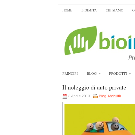
HOME
BIOIMITA
CHI SIAMO
C
»
»
PRINCIPI
BLOG
PRODOTTI
Il noleggio di auto private
8 Aprile 2013
Blog
,
Mobilità