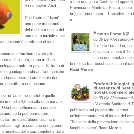
a fare una gita a Castellaro Lagusello
è una novità. Anzi.
Provincia di Mantova. Pazzo, direte
(in)giustamente voi… L’obiettivo era
Che l’auto si “divori”
»
una parte importante
del reddito a causa del
È morta l’orsa Kj2
suo costo iniziale e per
05:36 By Alessandro 
nutenzione è altrettanto chiaro.
È morta l’orsa! Lei, an
selvatico, muore il 13 
economiche familiari dovute alle
mano dei forestali che
nte si è iniziato, prima in Gran
le mosse tra i boschi alpini con il rad
leggiare auto tra privati. Si tratta di
Read More »
ccolo guadagno a chi affitta e qualche
ora la sostenibilità ambientale dei
ne, soprattutto comunitarie.
Prodotti biologici: 
di assenza di pestic
trovata commercial
one: un’auto – soprattutto quelle
05:38 By Alessandro 
cola in media 4,6 ore alla settimana e
L’Azienda Sanitaria di 
 Una tale inefficienza, a cui può
pubblicato sul proprio sito internet
netario, se la può permettere
un’interessante tesi di laurea del cor
tante. Se quest’ultimo declina o
“Tecniche della prevenzione nell’amb
abili tagli ai costi che si riflettono
luoghi di lavoro”
Read More »
la modifica delle caratteristiche dello