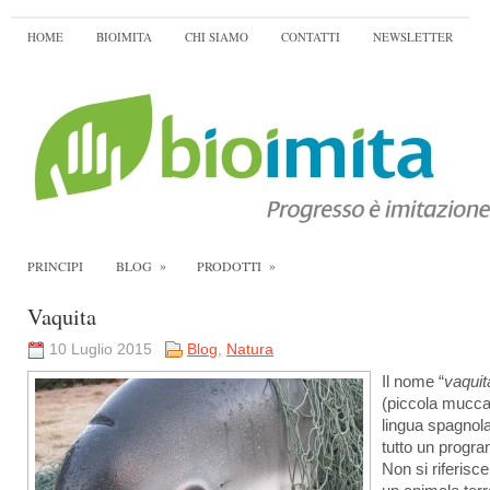
HOME
BIOIMITA
CHI SIAMO
CONTATTI
NEWSLETTER
»
»
PRINCIPI
BLOG
PRODOTTI
Vaquita
10 Luglio 2015
Blog
,
Natura
Il nome “
vaquit
(piccola mucca
lingua spagnola
tutto un progr
Non si riferisc