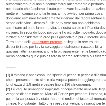
autodefiniamo) e di non autoannientarci miseramente è pertanto
necessario che facciamo di tutto per salvare la vaquita. Le azioni
mettere in campo sono tante ma, a mio avviso, per prima cosa
dobbiamo eliminare filosoficamente il denaro dal rappresentare l’
scopo della vita: il denaro è utile per vivere ma non dobbiamo
sacrificare ad esso la nostra vita, la nostra salute e il Pianeta dov
viviamo. In secondo luogo poi,come ho più volte motivato, dobb
iniziare a considerare le aree più significative e più vulnerabili dell
Terra come delle
aree super-protette
, collegate in rete tra loro,
disponibili solo per la vita selvaggia e totalmente inaccessibili a
qualsiasi attività umana, anche la più apparentemente benefica (
meno negativa) quale può essere la ricerca scientifica o il turismo
_____
(1)
Il totoaba è anch’essa una specie di pesce in pericolo di estin
che si presenta molto simile alla vaquita potendo raggiungere un
lunghezza di 1,8 metri e pesare fino a 136 chilogrammi.
(2)
Le vaquite rimangono impigliate principalmente nelle reti illega
vengono disseminate nel Mare di Cortez per pescare il totoaba, 
pesce la cui pesca è vietata ma che è molto richiesto dal mercat
cinese. Nonostante il fatto che i pescatori vengano risarciti per le