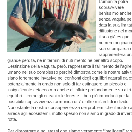
L’umanità potrà
sopravvivere
benissimo anche
senza vaquita pe
data la sua limita
diffusione nel mo
il suo già esiguo
numero originario
sua scomparsa 
rappresenterà un
grande perdita, né in termini di nutrimento né per altro scopo.
L’estinzione della vaquita, però, rappresenta il fallimento dell’agire
umano nel suo complesso perché dimostra come le nostre attivit
siano fortemente invasive nei confronti degli equilibri naturali da 
potenzialmente in grado non solo di far estinguere un piccolo e
insignificante cetaceo ma anche di influire profondamente su altri
equilibri – come gli oceani o le foreste – ben più importanti per la
possibile sopravvivenza armonica di 7 e oltre miliardi di individui.
Nonostante la nostra consapevolezza dei problemi che il nostro a
arreca agli ecosistemi, molto spesso non siamo in grado di inverti
rotta.
Per dimostrare a noi stessi che siamo veramente “intelligenti” (c