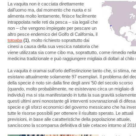
La vaquita non è cacciata direttamente
dall’uomo ma, dal momento che nuota e si
alimenta molto lentamente, finisce facilmente
intrappolata nelle reti da pesca – sia legali che
non – che vengono impiegate per pescare un
altro pesce endemico del Golfo di California, il
totoaba
(1)
, molto richiesto soprattutto dai
cinesi a causa della sua vescica natatoria che
viene utilizzata sia come cibo ma, soprattutto, come rimedio nell
medicina tradizionale e può raggiungere migliaia di dollari al chilo
La vaquita è oramai sull’orlo dell’estinzione tanto che, si stima, ne
esistano attualmente solamente 97 esemplari. Il problema del dec
della specie è noto sin dalla fine degli anni ’50 del secolo scorso
(quando, molto probabilmente, ne esistevano circa un migliaio di
individui) ma si sta manifestando in tutta la sua gravità solamente
questi ultimi anni nonostante gli interventi sovranazionali di difesa
specie e gli sforzi economici del governo messicano che ha inves
tutte le risorse possibili per ottenere il risultato sperato. Le attuali
previsioni, in base alle caratteristiche della popolazione attuale,
sanciscono la scomparsa definitiva di tale cetaceo intorno al 201