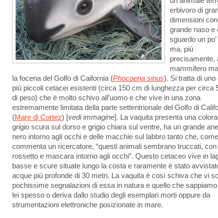
un animale terr
erbivoro di gra
dimensioni con
grande naso e 
sguardo un po’ 
ma, più
precisamente, 
mammifero mar
la focena del Golfo di Caifornia (
Phocoena sinus
). Si tratta di uno
più piccoli cetacei esistenti (circa 150 cm di lunghezza per circa 
di peso) che è molto schivo all’uomo e che vive in una zona
estremamente limitata della parte settentrionale del Golfo di Calif
(
Mare di Cortez
) [
vedi immagine
]. La vaquita presenta una color
grigio scura sul dorso e grigio chiara sul ventre, ha un grande ane
nero intorno agli occhi e delle macchie sul labbro tanto che, com
commenta un ricercatore, “questi animali sembrano truccati, con
rossetto e mascara intorno agli occhi”. Questo cetaceo vive in l
basse e scure situate lungo la costa e raramente è stato avvistat
acque più profonde di 30 metri. La vaquita è così schiva che vi s
pochissime segnalazioni di essa in natura e quello che sappiamo 
lei spesso o deriva dallo studio degli esemplari morti oppure da
strumentazioni elettroniche posizionate in mare.