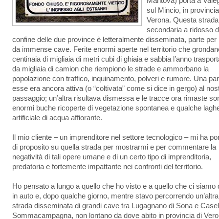
Mantova) porta a Vale
sul Mincio, in provincia
Verona. Questa strada
secondaria a ridosso d
confine delle due province è letteralmente disseminata, parte per 
da immense cave. Ferite enormi aperte nel territorio che grondan
centinaia di migliaia di metri cubi di ghiaia e sabbia l’anno trasport
da migliaia di camion che riempiono le strade e ammorbano la
popolazione con traffico, inquinamento, polveri e rumore. Una par
esse era ancora attiva (o “coltivata” come si dice in gergo) al nos
passaggio; un’altra risultava dismessa e le tracce ora rimaste so
enormi buche ricoperte di vegetazione spontanea e qualche laghe
artificiale di acqua affiorante.
Il mio cliente – un imprenditore nel settore tecnologico – mi ha po
di proposito su quella strada per mostrarmi e per commentare la
negatività di tali opere umane e di un certo tipo di imprenditoria,
predatoria e fortemente impattante nei confronti del territorio.
Ho pensato a lungo a quello che ho visto e a quello che ci siamo d
in auto e, dopo qualche giorno, mentre stavo percorrendo un’altra
strada disseminata di grandi cave tra Lugagnano di Sona e Casell
Sommacampagna, non lontano da dove abito in provincia di Vero