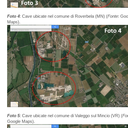
Foto 4
: Cave ubicate nel comune di Roverbela (MN) (
Fonte
: Goo
Maps).
Foto 5
: Cave ubicate nel comune di Valeggo sul Mincio (VR) (
Fo
Google Maps).