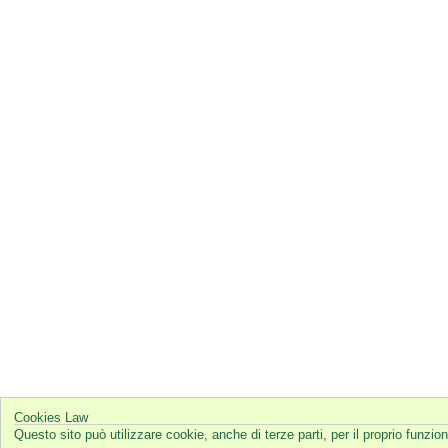
Cookies Law
Questo sito può utilizzare cookie, anche di terze parti, per il proprio funz