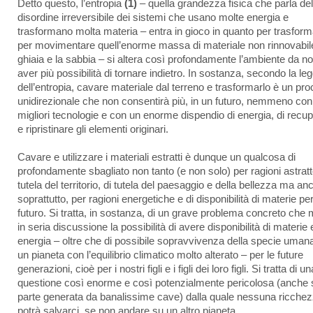
Detto questo, l’entropia
(1)
– quella grandezza fisica che parla del
disordine irreversibile dei sistemi che usano molte energia e
trasformano molta materia – entra in gioco in quanto per trasform
per movimentare quell’enorme massa di materiale non rinnovabile
ghiaia e la sabbia – si altera così profondamente l’ambiente da n
aver più possibilità di tornare indietro. In sostanza, secondo la le
dell’entropia, cavare materiale dal terreno e trasformarlo è un pr
unidirezionale che non consentirà più, in un futuro, nemmeno con
migliori tecnologie e con un enorme dispendio di energia, di recu
e ripristinare gli elementi originari.
Cavare e utilizzare i materiali estratti è dunque un qualcosa di
profondamente sbagliato non tanto (e non solo) per ragioni astratt
tutela del territorio, di tutela del paesaggio e della bellezza ma an
soprattutto, per ragioni energetiche e di disponibilità di materie per 
futuro. Si tratta, in sostanza, di un grave problema concreto che 
in seria discussione la possibilità di avere disponibilità di materie 
energia – oltre che di possibile sopravvivenza della specie uman
un pianeta con l’equilibrio climatico molto alterato – per le future
generazioni, cioè per i nostri figli e i figli dei loro figli. Si tratta di un
questione così enorme e così potenzialmente pericolosa (anche 
parte generata da banalissime cave) dalla quale nessuna ricche
potrà salvarci, se non andare su un altro pianeta.