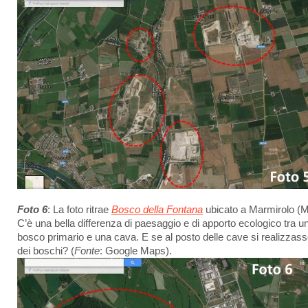
Foto 6
: La foto ritrae
Bosco della Fontana
ubicato a Marmirolo (
C’è una bella differenza di paesaggio e di apporto ecologico tra u
bosco primario e una cava. E se al posto delle cave si realizzas
dei boschi? (
Fonte
: Google Maps).