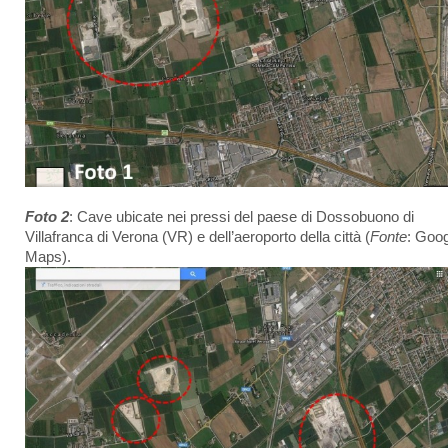
Foto 2
: Cave ubicate nei pressi del paese di Dossobuono di
Villafranca di Verona (VR) e dell’aeroporto della città (
Fonte
: Goo
Maps).