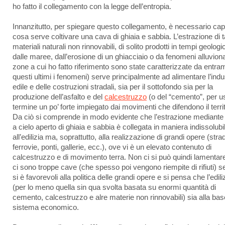
ho fatto il collegamento con la legge dell’entropia.
Innanzitutto, per spiegare questo collegamento, è necessario cap
cosa serve coltivare una cava di ghiaia e sabbia. L’estrazione di ta
materiali naturali non rinnovabili, di solito prodotti in tempi geologic
dalle maree, dall’erosione di un ghiacciaio o da fenomeni alluvional
zone a cui ho fatto riferimento sono state caratterizzate da entra
questi ultimi i fenomeni) serve principalmente ad alimentare l’indu
edile e delle costruzioni stradali, sia per il sottofondo sia per la
produzione dell’asfalto e del
calcestruzzo
(o del “cemento”, per us
termine un po’ forte impiegato dai movimenti che difendono il territ
Da ciò si comprende in modo evidente che l’estrazione mediante
a cielo aperto di ghiaia e sabbia è collegata in maniera indissolubi
all’edilizia ma, soprattutto, alla realizzazione di grandi opere (stra
ferrovie, ponti, gallerie, ecc.), ove vi è un elevato contenuto di
calcestruzzo e di movimento terra. Non ci si può quindi lamentar
ci sono troppe cave (che spesso poi vengono riempite di rifiuti) s
si è favorevoli alla politica delle grandi opere e si pensa che l’edili
(per lo meno quella sin qua svolta basata su enormi quantità di
cemento, calcestruzzo e alre materie non rinnovabili) sia alla bas
sistema economico.