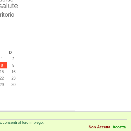
salute
ritorio
S
D
1
2
8
9
15
16
22
23
29
30
Powered by
WordPress
acconsenti al loro impiego.
Non Accetta
Accetta