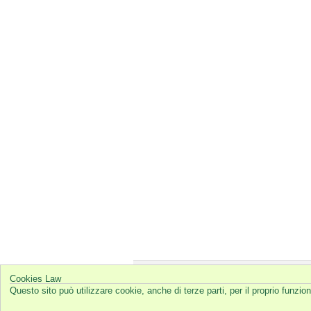
Cookies Law
© 2026
Bioimita
Questo sito può utilizzare cookie, anche di terze parti, per il proprio funz