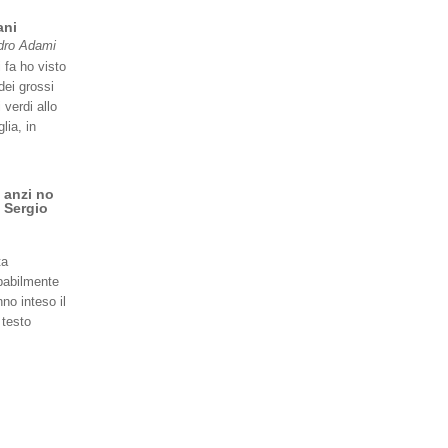
ani
dro Adami
 fa ho visto
dei grossi
 verdi allo
lia, in
 anzi no
 Sergio
ta
babilmente
no inteso il
 testo