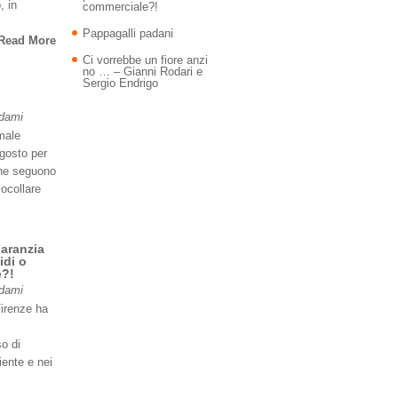
, in
commerciale?!
Pappagalli padani
Read More
Ci vorrebbe un fiore anzi
no … – Gianni Rodari e
Sergio Endrigo
Adami
imale
agosto per
 ne seguono
iocollare
garanzia
idi o
e?!
Adami
Firenze ha
so di
iente e nei