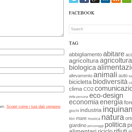
FACEBOOK
TAG
abitare
abbigliamento
ac
agricoltura
agricoltura
alimentaz
biologica
animali
auto
allevamento
ba
biodiversità
bicicletta
c
comunicazi
clima
CO2
eco-design
della persona
economia
energia
for
pam.
Scopri come i tuoi dati vengono
inquina
industria
giochi
natura
ort
mare
musica
libri
politica
p
giardino
personaggi
rifiuti
alimentari
riciclo
r