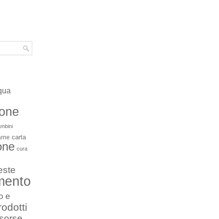
qua
ione
mbini
carta
arne
one
cura
este
mento
o e
rodotti
isorse