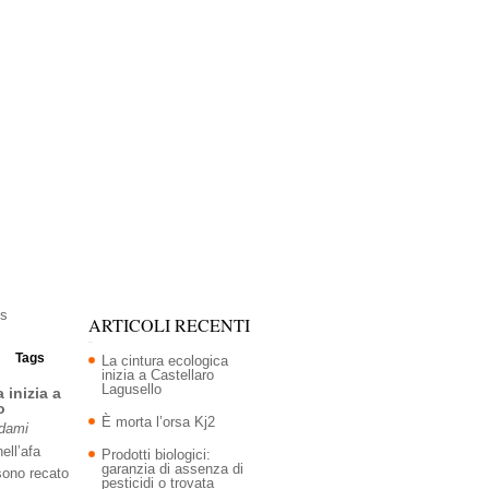
ARTICOLI RECENTI
Tags
La cintura ecologica
inizia a Castellaro
Lagusello
 inizia a
o
È morta l’orsa Kj2
Adami
ell’afa
Prodotti biologici:
garanzia di assenza di
sono recato
pesticidi o trovata