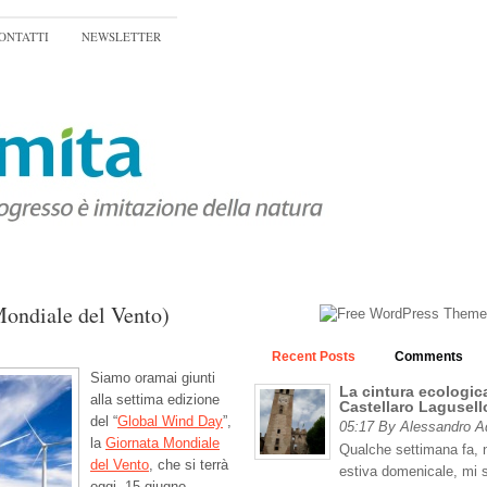
ONTATTI
NEWSLETTER
ondiale del Vento)
Recent Posts
Comments
Siamo oramai giunti
La cintura ecologica
alla settima edizione
Castellaro Lagusell
del “
Global Wind Day
”,
05:17 By Alessandro 
la
Giornata Mondiale
Qualche settimana fa, n
del Vento
, che si terrà
estiva domenicale, mi 
oggi, 15 giugno.