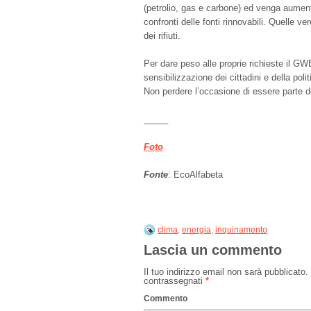
(petrolio, gas e carbone) ed venga aumen
confronti delle fonti rinnovabili. Quelle v
dei rifiuti.
Per dare peso alle proprie richieste il 
sensibilizzazione dei cittadini e della polit
Non perdere l’occasione di essere parte
_____
Foto
Fonte
: EcoAlfabeta
clima
,
energia
,
inquinamento
Lascia un commento
Il tuo indirizzo email non sarà pubblicato.
contrassegnati
*
Commento