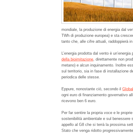
mondiale, la produzione di energia dal ve
TWh di produzione europea) e sta cresc
tanto che, alle cifre attuali, raddoppierà in
L’energia prodotta dal vento è un’energia p
della bioimitazione
, direttamente non pro
metano) e alcun inquinamento. Inoltre essa
sul territorio, sia in fase di installazione
periodica delle stesse.
Eppure, nonostante ciò, secondo il
Globa
ogni euro di finanziamento governativo alle
ricevono ben 6 euro.
Per far sentire la propria voce e le propri
sostenibilità ambientale e sul benessere 
appello al G8 che si terrà la prossima set
Stato che venga ridotto progressivamente i