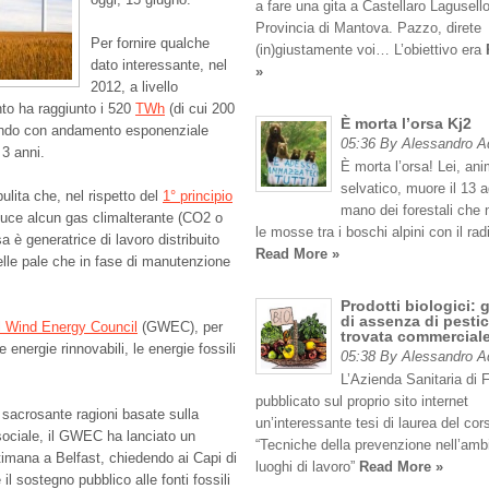
a fare una gita a Castellaro Lagusello
Provincia di Mantova. Pazzo, direte
Per fornire qualche
(in)giustamente voi… L’obiettivo era
dato interessante, nel
»
2012, a livello
nto ha raggiunto i 520
TWh
(di cui 200
È morta l’orsa Kj2
endo con andamento esponenziale
05:36 By Alessandro 
 3 anni.
È morta l’orsa! Lei, an
selvatico, muore il 13 
ulita che, nel rispetto del
1° principio
mano dei forestali che
duce alcun gas climalterante (CO2 o
le mosse tra i boschi alpini con il rad
 è generatrice di lavoro distribuito
Read More »
 delle pale che in fase di manutenzione
Prodotti biologici: 
di assenza di pestic
l Wind Energy Council
(GWEC), per
trovata commercial
 energie rinnovabili, le energie fossili
05:38 By Alessandro 
L’Azienda Sanitaria di 
pubblicato sul proprio sito internet
e sacrosante ragioni basate sulla
un’interessante tesi di laurea del cor
sociale, il GWEC ha lanciato un
“Tecniche della prevenzione nell’amb
timana a Belfast, chiedendo ai Capi di
luoghi di lavoro”
Read More »
l sostegno pubblico alle fonti fossili