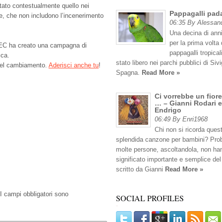
tato contestualmente quello nei
Pappagalli pad
ere, che non includono l’incenerimento
06:35 By Alessan
Una decina di anni
per la prima volta 
GWEC ha creato una campagna di
pappagalli tropicali
ica.
stato libero nei parchi pubblici di Sivig
 del cambiamento.
Aderisci anche tu
!
Spagna.
Read More »
Ci vorrebbe un fiore
… – Gianni Rodari e
Endrigo
06:49 By Enri1968
Chi non si ricorda ques
splendida canzone per bambini? Pro
molte persone, ascoltandola, non han
significato importante e semplice del
scritto da Gianni
Read More »
I campi obbligatori sono
SOCIAL PROFILES