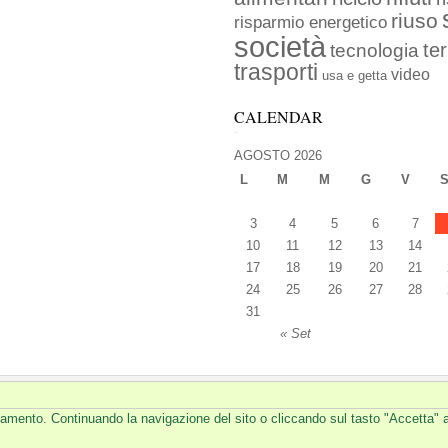
riuso
risparmio energetico
società
ter
tecnologia
trasporti
video
usa e getta
CALENDAR
AGOSTO 2026
L
M
M
G
V
3
4
5
6
7
10
11
12
13
14
17
18
19
20
21
24
25
26
27
28
31
« Set
ionamento. Continuando la navigazione del sito o cliccando sul tasto "Accetta" 