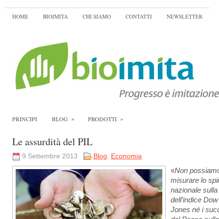
HOME
BIOIMITA
CHI SIAMO
CONTATTI
NEWSLETTER
»
»
PRINCIPI
BLOG
PRODOTTI
Le assurdità del PIL
9 Settembre 2013
Blog
,
Economia
«
Non possiam
misurare lo spir
nazionale sulla
dell’indice Dow
Jones né i suc