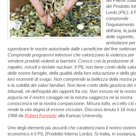
del Paese sull
del Prodotto In
Lordo (PIL). Il 
comprende
l’inquinamento
dell’aria, la pub
delle sigarette, 
ambulanze per
sgombrare le nostre autostrade dalle carneficine del fine settim
Comprende programmi televisivi che valorizzano la violenza per
vendere prodotti violenti ai bambini. Cresce con la produzione di
napalm, missili e testate nucleari. Il PIL non tiene conto della salu
delle nostre famiglie, della qualità della loro educazione e della gio
loro momenti di svago. Non comprende la bellezza della nostra p
e la solidità dei valori familiari. Non tiene conto della giustizia dei 
tribunali, né dell’equità dei rapporti fra noi. Non misura né la nostr
arguzia né il nostro coraggio né la nostra saggezza né la nostra
conoscenza né la nostra compassione. Misura tutto, eccetto ciò
rende la vita degna di essere vissuta
». Discorso tenuto il 18 mar
1968 da
Robert Kennedy
alla Kansas University.
Uno degli elementi più assurdi che caratterizzano il nostro siste
economico è il PIL (Prodotto Interno Lordo). Si tratta, in sostanza,