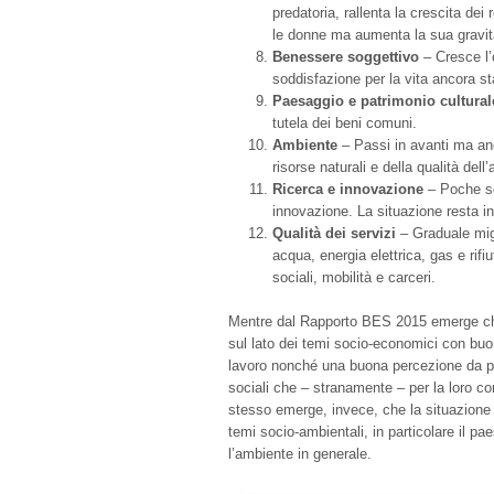
predatoria, rallenta la crescita dei
le donne ma aumenta la sua gravit
Benessere soggettivo
– Cresce l’
soddisfazione per la vita ancora st
Paesaggio e patrimonio cultural
tutela dei beni comuni.
Ambiente
– Passi in avanti ma anco
risorse naturali e della qualità dell
Ricerca e innovazione
– Poche sor
innovazione. La situazione resta in
Qualità dei servizi
– Graduale mig
acqua, energia elettrica, gas e rifiu
sociali, mobilità e carceri.
Mentre dal Rapporto BES 2015 emerge che
sul lato dei temi socio-economici con buoni
lavoro nonché una buona percezione da part
sociali che – stranamente – per la loro 
stesso emerge, invece, che la situazione 
temi socio-ambientali, in particolare il pae
l’ambiente in generale.