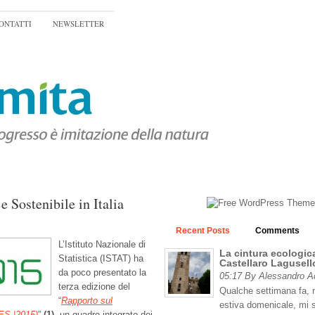
ONTATTI
NEWSLETTER
 Sostenibile in Italia
Recent Posts
Comments
L’Istituto Nazionale di
La cintura ecologica
Statistica (ISTAT) ha
Castellaro Lagusell
da poco presentato la
05:17 By Alessandro 
terza edizione del
Qualche settimana fa, n
“
Rapporto sul
estiva domenicale, mi 
BES |2015)
”
(1)
, un quadro integrato dei