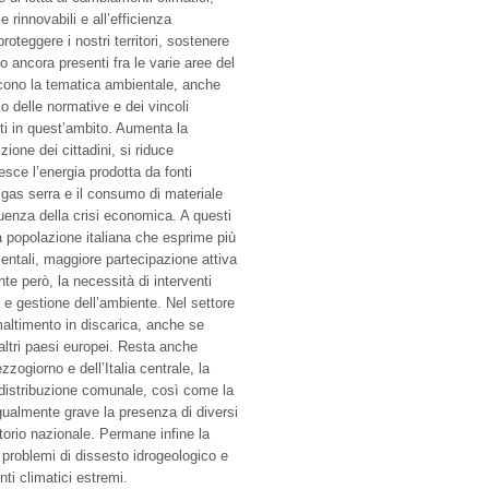
 rinnovabili e all’efficienza
oteggere i nostri territori, sostenere
 ancora presenti fra le varie aree del
iscono la tematica ambientale, anche
so delle normative e dei vincoli
ti in quest’ambito. Aumenta la
zione dei cittadini, si riduce
resce l’energia prodotta da fonti
i gas serra e il consumo di materiale
uenza della crisi economica. A questi
a popolazione italiana che esprime più
ntali, maggiore partecipazione attiva
te però, la necessità di interventi
ela e gestione dell’ambiente. Nel settore
 smaltimento in discarica, anche se
i altri paesi europei. Resta anche
zzogiorno e dell’Italia centrale, la
i distribuzione comunale, così come la
gualmente grave la presenza di diversi
ritorio nazionale. Permane infine la
n problemi di dissesto idrogeologico e
nti climatici estremi.