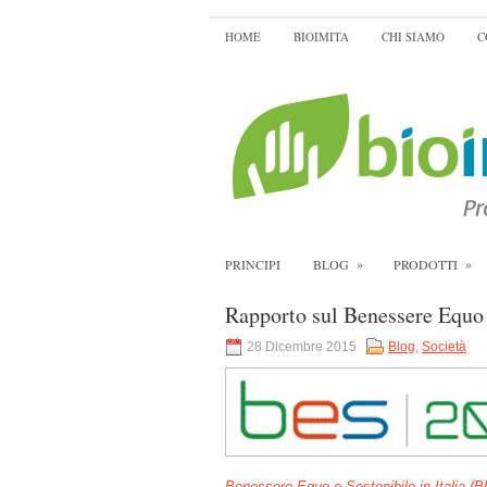
HOME
BIOIMITA
CHI SIAMO
C
»
»
PRINCIPI
BLOG
PRODOTTI
Rapporto sul Benessere Equo e
28 Dicembre 2015
Blog
,
Società
Benessere Equo e Sostenibile in Italia (