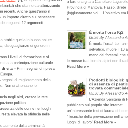
a fare una gita a Castellaro Lagusello
ambientali che stanno caratterizzando
Provincia di Mantova. Pazzo, direte
ni recenti. Anche quest’anno il
(in)giustamente voi… L’obiettivo era
 un impatto diretto sul benessere
»
i dei seguenti 12 argomenti
È morta l’orsa Kj2
05:36 By Alessandro 
 stabile quella in buona salute.
È morta l’orsa! Lei, an
ita, disuguaglianze di genere in
selvatico, muore il 13 
mano dei forestali che
ano i livelli di formazione e si
le mosse tra i boschi alpini con il rad
escita la partecipazione culturale.
Read More »
 di vita
– Primi segnali di ripresa
l’Europa.
 segnali di miglioramento della
Prodotti biologici: 
di assenza di pestic
e. Non si attenuano le
trovata commercial
05:38 By Alessandro 
cia negli altri, cresce la rete
L’Azienda Sanitaria di 
ipazione politica.
pubblicato sul proprio sito internet
presenza delle donne nei luoghi
un’interessante tesi di laurea del cor
 resta elevata la sfiducia nelle
“Tecniche della prevenzione nell’amb
luoghi di lavoro”
Read More »
o aumento della criminalità