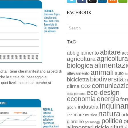
FACEBOOK
TAG
abitare
abbigliamento
ac
agricoltura
agricoltura
alimentaz
biologica
animali
dita i temi che manifestano aspetti di
auto
allevamento
ba
 che la tutela del paesaggio e
biodiversità
bicicletta
c
 quei livelli necessari perché si
comunicazi
clima
CO2
eco-design
della persona
economia
energia
for
inquina
industria
giochi
natura
ort
mare
musica
libri
politica
p
giardino
personaggi
rifiuti
alimentari
riciclo
r