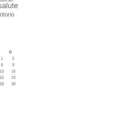
salute
ritorio
S
D
1
2
8
9
15
16
22
23
29
30