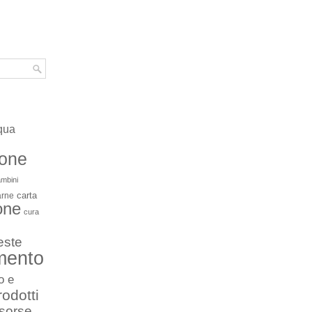
qua
ione
mbini
carta
arne
one
cura
este
mento
o e
rodotti
isorse