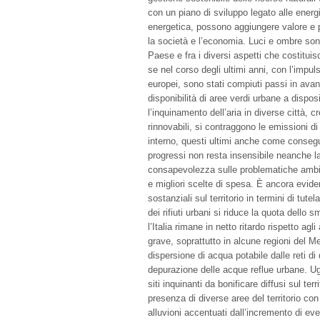
con un piano di sviluppo legato alle energie
energetica, possono aggiungere valore e pr
la società e l’economia. Luci e ombre sono
Paese e fra i diversi aspetti che costitu
se nel corso degli ultimi anni, con l’impul
europei, sono stati compiuti passi in avan
disponibilità di aree verdi urbane a disposi
l’inquinamento dell’aria in diverse città, c
rinnovabili, si contraggono le emissioni d
interno, questi ultimi anche come conseg
progressi non resta insensibile neanche l
consapevolezza sulle problematiche ambie
e migliori scelte di spesa. È ancora eviden
sostanziali sul territorio in termini di tut
dei rifiuti urbani si riduce la quota dello
l’Italia rimane in netto ritardo rispetto agl
grave, soprattutto in alcune regioni del Me
dispersione di acqua potabile dalle reti d
depurazione delle acque reflue urbane. U
siti inquinanti da bonificare diffusi sul ter
presenza di diverse aree del territorio co
alluvioni accentuati dall’incremento di eve