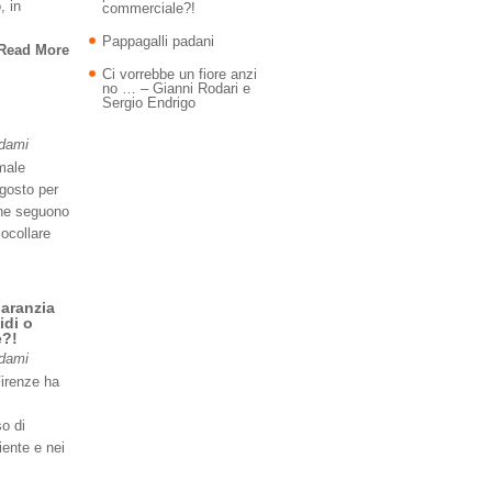
, in
commerciale?!
Pappagalli padani
Read More
Ci vorrebbe un fiore anzi
no … – Gianni Rodari e
Sergio Endrigo
Adami
imale
agosto per
 ne seguono
iocollare
garanzia
idi o
e?!
Adami
Firenze ha
so di
iente e nei