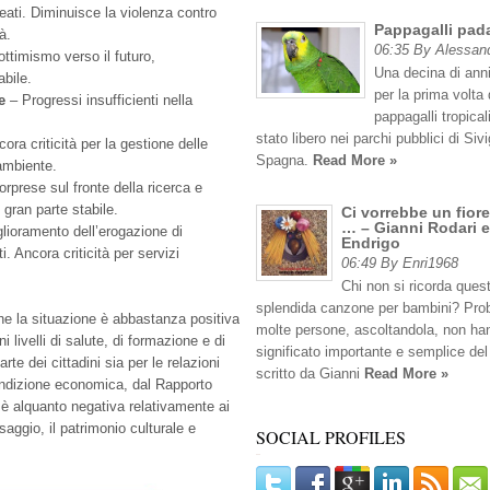
 reati. Diminuisce la violenza contro
Pappagalli pad
à.
06:35 By Alessan
ottimismo verso il futuro,
Una decina di anni
abile.
per la prima volta 
e
– Progressi insufficienti nella
pappagalli tropicali
stato libero nei parchi pubblici di Sivig
ra criticità per la gestione delle
Spagna.
Read More »
’ambiente.
prese sul fronte della ricerca e
 gran parte stabile.
Ci vorrebbe un fiore
… – Gianni Rodari e
lioramento dell’erogazione di
Endrigo
ti. Ancora criticità per servizi
06:49 By Enri1968
Chi non si ricorda ques
splendida canzone per bambini? Pro
 la situazione è abbastanza positiva
molte persone, ascoltandola, non han
 livelli di salute, di formazione e di
significato importante e semplice del
e dei cittadini sia per le relazioni
scritto da Gianni
Read More »
condizione economica, dal Rapporto
è alquanto negativa relativamente ai
saggio, il patrimonio culturale e
SOCIAL PROFILES