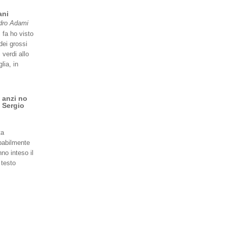
ani
dro Adami
 fa ho visto
dei grossi
 verdi allo
lia, in
 anzi no
 Sergio
ta
babilmente
no inteso il
 testo