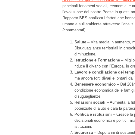
principali fenomeni sociali, economici e 
l’evoluzione del nostro Paese in questi an
Rapporto BES analizza i fattori che hanno
umano e sull’ambiente attraverso l’analis
(commentati).
Salute
– Vita media in aumento, ma
Disuguaglianze territoriali in cresc
diminuzione.
Istruzione e Formazione
– Miglior
riduce il divario con l’Europa, in cr
Lavoro e conciliazione dei tempi
ma ancora forti divari e lontani dal
Benessere economico
– Dal 2014
condizione economica delle famigli
disuguaglianze.
Relazioni sociali
– Aumenta la fidu
potenziale di aiuto e cala la partec
Politica e istituzioni
– Cresce la 
decisionali economici e politici, ma
istituzioni.
Sicurezza
– Dopo anni di sostenut