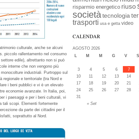
riuso
risparmio energetico
società
ter
tecnologia
trasporti
video
usa e getta
CALENDAR
patrimonio culturale, anche se alcuni
AGOSTO 2026
(es. piccolo rallentamento nel consumo
L
M
M
G
V
l settore edile), altrettanto non si può
ricole interne che non vengono più
3
4
5
6
7
 monocolture industriali. Purtroppo sul
10
11
12
13
14
 regionale e territoriale (tra Nord e
17
18
19
20
21
elare i beni pubblici e vi è un elevato
24
25
26
27
28
ltre economie avanzate. In Italia, poi,
31
r i paesaggi e per i beni culturali, vi
 tali scopi. Elementi fortemente
« Set
rcezione da parte dei cittadini per il
sfatti, soprattutto al Nord.