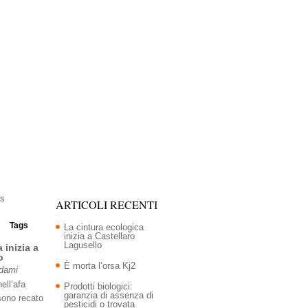
ARTICOLI RECENTI
Tags
La cintura ecologica
inizia a Castellaro
Lagusello
 inizia a
o
È morta l’orsa Kj2
Adami
ell’afa
Prodotti biologici:
garanzia di assenza di
sono recato
pesticidi o trovata