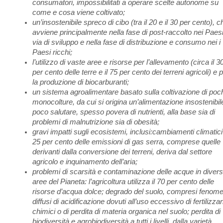
consumatori, impossibilitati a operare scelte autonome su
come e cosa viene coltivato;
un’insostenibile spreco di cibo (tra il 20 e il 30 per cento), c
avviene principalmente nella fase di post-raccolto nei Paesi
via di sviluppo e nella fase di distribuzione e consumo nei i
Paesi ricchi;
l’utilizzo di vaste aree e risorse per l’allevamento (circa il 3
per cento delle terre e il 75 per cento dei terreni agricoli) e 
la produzione di biocarburanti;
un sistema agroalimentare basato sulla coltivazione di poc
monocolture, da cui si origina un’alimentazione insostenibil
poco salutare, spesso povera di nutrienti, alla base sia di
problemi di malnutrizione sia di obesità;
gravi impatti sugli ecosistemi, inclusi:cambiamenti climatici 
25 per cento delle emissioni di gas serra, comprese quelle
derivanti dalla conversione dei terreni, deriva dal settore
agricolo e inquinamento dell’aria;
problemi di scarsità e contaminazione delle acque in diver
aree del Pianeta: l’agricoltura utilizza il 70 per cento delle
risorse d’acqua dolce; degrado del suolo, compresi fenome
diffusi di acidificazione dovuti all’uso eccessivo di fertilizzan
chimici o di perdita di materia organica nel suolo; perdita di
biodiversità e agrobiodiversità a tutti i livelli, dalla varietà