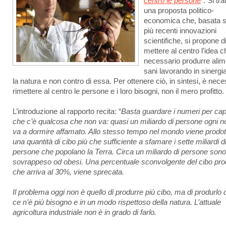
centro le persone
”. Si tra
una proposta politico-
economica che, basata s
più recenti innovazioni
scientifiche, si propone d
mettere al centro l’idea c
necessario produrre alim
sani lavorando in sinergi
la natura e non contro di essa. Per ottenere ciò, in sintesi, è nece
rimettere al centro le persone e i loro bisogni, non il mero profitto.
L’introduzione al rapporto recita: “
Basta guardare i numeri per cap
che c’è qualcosa che non va: quasi un miliardo di persone ogni n
va a dormire affamato. Allo stesso tempo nel mondo viene prodot
una quantità di cibo più che sufficiente a sfamare i sette miliardi d
persone che popolano la Terra. Circa un miliardo di persone sono
sovrappeso od obesi. Una percentuale sconvolgente del cibo pro
che arriva al 30%, viene sprecata.
Il problema oggi non è quello di produrre più cibo, ma di produrlo
ce n’è più bisogno e in un modo rispettoso della natura. L’attuale
agricoltura industriale non è in grado di farlo.