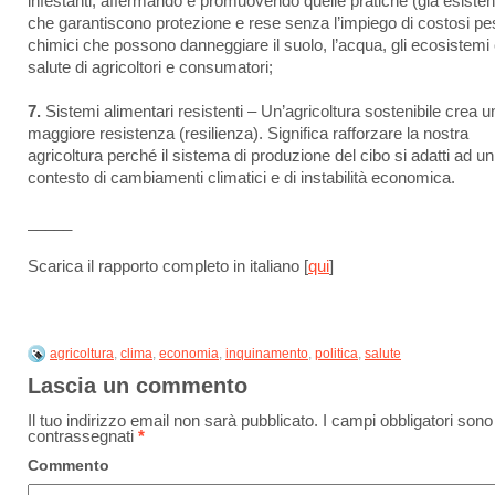
infestanti, affermando e promuovendo quelle pratiche (già esistent
che garantiscono protezione e rese senza l’impiego di costosi pes
chimici che possono danneggiare il suolo, l’acqua, gli ecosistemi 
salute di agricoltori e consumatori;
7.
Sistemi alimentari resistenti – Un’agricoltura sostenibile crea u
maggiore resistenza (resilienza). Significa rafforzare la nostra
agricoltura perché il sistema di produzione del cibo si adatti ad un
contesto di cambiamenti climatici e di instabilità economica.
_____
Scarica il rapporto completo in italiano [
qui
]
agricoltura
,
clima
,
economia
,
inquinamento
,
politica
,
salute
Lascia un commento
Il tuo indirizzo email non sarà pubblicato.
I campi obbligatori sono
contrassegnati
*
Commento