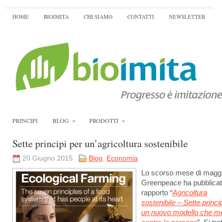
HOME
BIOIMITA
CHI SIAMO
CONTATTI
NEWSLETTER
»
»
PRINCIPI
BLOG
PRODOTTI
Sette principi per un’agricoltura sostenibile
20 Giugno 2015
Blog
,
Economia
Lo scorso mese di magg
Greenpeace ha pubblicato
rapporto “
Agricoltura
sostenibile – Sette princi
un nuovo modello che me